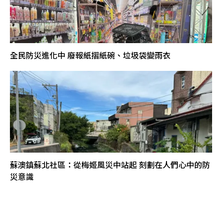
全民防災進化中 廢報紙摺紙碗、垃圾袋變雨衣
蘇澳鎮蘇北社區：從梅姬風災中站起 刻劃在人們心中的防
災意識