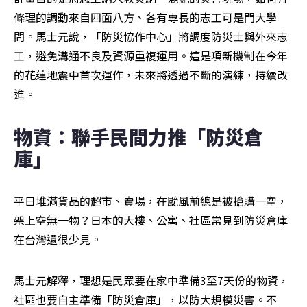
條理的調動來自四面八方、各有專長的志工可是門大學
問。馬士元說，「防災協作中心」將調度防災士與外來志
工，避免溝通不良及資源重複運用。這是項新機制在今年
的花蓮地震中首次運作，未來將透過不斷的演練，持續改
進。
物資：聯手民間力推「防災倉
庫」
平日堆滿貨品的超市、賣場，在颱風前總是被搶購一空，
架上空無一物？日本的大樓、公寓、社區常見到防災倉庫
在台灣還很少見。
馬士元解釋，理想是民眾要在家中準備3至7天份的物資，
社區也要自主準備「防災倉庫」，以防大規模災害。不