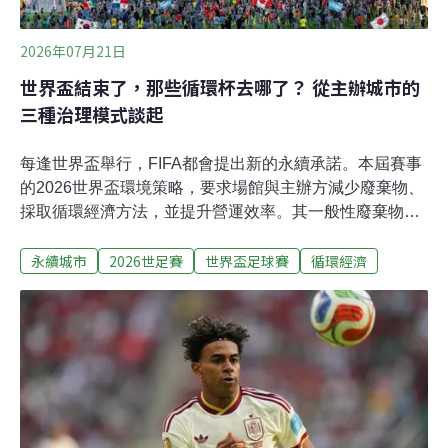
2026年07月21日
世界盃結束了，那些循環杯去哪了？ 從主辦城市的
三種治理模式談起
每逢世界盃舉行，FIFA都會提出新的永續承諾。本屆賽事
的2026世界盃環境策略，要求場館與主辦方減少廢棄物、
採取循環經濟方法，並提升營運效率。其一般性廢棄物政
策更強調：首先應減少上游廢棄物產生；無法避免使用
永續城市
2026世足賽
世界盃足球賽
循環經濟
時，則應優先重複使用，或採購含再生材料、可在賽後回
收或轉作他用的物品。特別值得注意的是，FIFA首次在本
屆賽事中明確提出「循環經濟原則」。相較過去大型賽事
多將焦點放在垃圾桶、回收率與觀眾行為，這一轉變進一
步要求主辦單位思考：物品為何被採購？能否租賃或重複
使用？由誰負責回收與清洗？賽後流向何處？既有場館、
設備和材料的壽命能否延長？