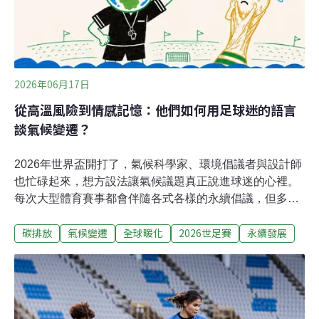
「禁帶環保水瓶既無必要又適得其反，讓數萬名支持者面
臨脫水風險」，更違背國際足總近年標榜的永續承諾。近
期宣布請辭的英國首相施凱爾（Keir Starmer）曾批評，
這項禁令「就是不對」，恐怕只是為了牟利。迫於輿論壓
力，國際足總最終選擇讓步。事實上，站出來的不只是蘇
2026年06月17日
格蘭球迷。從英格蘭到蘇格蘭，從看台上
從高溫風險到情感記憶：他們如何用足球迷的語言
談氣候變遷？
2026年世界盃開打了，氣候科學家、環境倡議者與設計師
也忙碌起來，想方設法讓氣候議題真正說進球迷的心裡。
每次大型體育賽事都會伴隨各式各樣的永續倡議，但多數
時候，這些倡議在球賽開踢後就消失在看台的歡呼聲裡。
碳排放
氣候變遷
全球暖化
2026世足賽
永續發展
它們或許觸動了部分人的情感，但往往停留在那裡，很少
真正改變任何事。這篇文章想討論的，是三份試圖打破這
個慣性的氣候報告與倡議工具。它們拒絕訴諸道德大旗，
而是選擇讓科學數據站在最前面，透過設計把冰冷的數
字，翻譯成每一個球迷都能感受的故事。消弭球迷與科學
數據鴻溝的三個案例FIFA氣候盲點報告：揭露機構的氣候