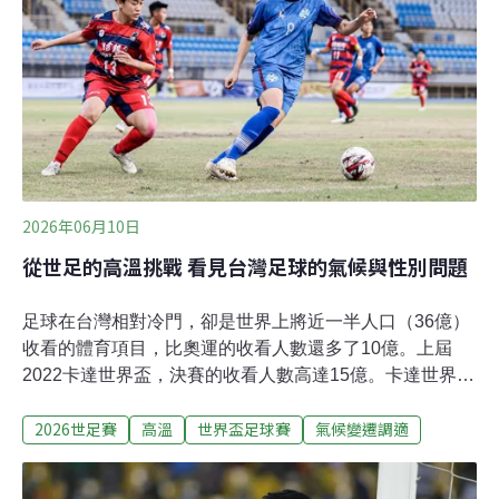
盲點第一份文件，是由SGR（全球責任科學家）與
EDF（環境防衛基金）共同發布的《FIFA氣候盲點報告》
（FIFA's Climate Blind Spot）。這份報告的溝通策略，不
是呼籲大家關心氣候，而是用FIFA自己承諾的語言，揭露
承諾與現實之間的落差。
2026年06月10日
從世足的高溫挑戰 看見台灣足球的氣候與性別問題
足球在台灣相對冷門，卻是世界上將近一半人口（36億）
收看的體育項目，比奧運的收看人數還多了10億。上屆
2022卡達世界盃，決賽的收看人數高達15億。卡達世界盃
還有一項創舉，就是為了避開炎熱的氣候，將原本在夏季
2026世足賽
高溫
世界盃足球賽
氣候變遷調適
舉行的賽事，改到11~12月舉行。4年後的今天，將迎來一
次參賽隊伍史上最多的世界盃，比賽場地橫跨美國、加拿
大與墨西哥的16座城市，比賽場次也由64場擴張到104