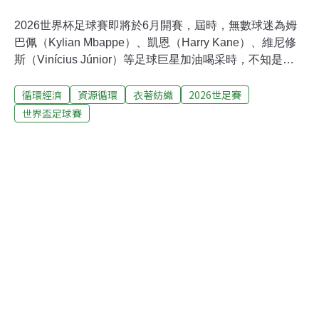
2026世界杯足球賽即將於6月開賽，屆時，無數球迷為姆
巴佩（Kylian Mbappe）、凱恩（Harry Kane）、維尼修
斯（Vinícius Júnior）等足球巨星加油喝采時，不知是否
會注意到一個小細節：他們身上象徵國家榮耀的球衣，是
循環經濟
資源循環
衣著紡織
2026世足賽
由舊衣服製成的。法國、英格蘭以及五連霸的巴西國家隊
等Nike贊助的11支隊伍，將穿上Nike新推出的「廢布球
世界盃足球賽
衣」出賽。這款「Aero-FIT」高效能散熱球衣，材質不僅
環保，更要在預計成為史上最熱的一屆世界盃中，幫助球
員在高溫潮濕的環境保持涼爽與專注。廢布變球衣 實測比
傳統球衣更涼爽Aero-FIT是Nike最先進的散熱降溫材質，
百分百源於紡織廢棄物。在製程上，Nike採用先進的化學
回收技術，將紡織廢棄物分解還原為基本原料，重新製成
與原生聚酯纖維相似的片狀顆粒，接著再被紡製成具強
度、彈性與透氣性的紗線。