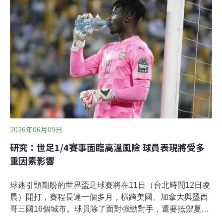
場。不同的是，這屆將回到夏季舉行。這也讓本屆世界盃
的關注焦點增添了高溫議題。足球本就是至少90分鐘來回
跑動的高強度賽事，雪上加霜的是，美國國家海洋暨大氣
總署（NOAA）氣候預測中心已警告今年可能是超級聖嬰
年，酷暑將加劇球員的體能負擔。疲勞、暈眩、痙攣 高溫
影響比賽表現一份由球員撰寫的聲明指出，高溫已經實際
影響他們的身體與比賽表現，包括頭重腳輕、暈眩、疲
勞、肌肉痙攣，甚至更嚴重的健康後果。另一份研究顯
示，當綜合溫度熱指數（WBGT
2026年06月09日
研究：世足1/4賽事面臨高溫風險 球員表現將受多
重因素影響
球迷引頸期盼的世界盃足球賽將在11日（台北時間12日凌
晨）開打，賽程長達一個多月，橫跨美國、加拿大與墨西
哥三國16個城市。球員除了面對強勁對手，還要抵禦夏季
酷暑。專家警告，隨著比賽時間、地點與場館設備的差