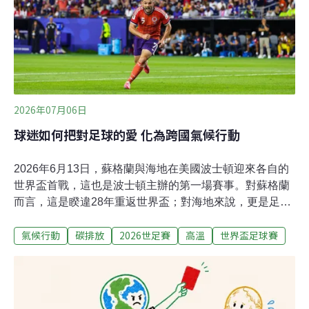
的少數雨林，因寵物市場濫捕、棲地破壞以及全球「蛙壺
菌」侵襲，生存面臨重重危機。2. 伊朗：亞洲獵豹伊朗隊
今年的主場與客場球衣，最引人注目的是那隻低垂胸前右
下角的「亞洲獵豹」（Asiatic Cheetah），球衣袖口與肩
膀也點綴滿滿的獵豹斑點。亞洲
2026年07月06日
球迷如何把對足球的愛 化為跨國氣候行動
2026年6月13日，蘇格蘭與海地在美國波士頓迎來各自的
世界盃首戰，這也是波士頓主辦的第一場賽事。對蘇格蘭
而言，這是睽違28年重返世界盃；對海地來說，更是足足
等了52年，才再度站上世界足球的最高舞台。成千上萬名
氣候行動
碳排放
2026世足賽
高溫
世界盃足球賽
蘇格蘭格紋軍團（Tartan Army）飛越大西洋，準備在北美
的盛夏中為球隊搖旗吶喊，球迷們卻意外發現，在這屆熱
到足以讓人脫水的賽事裡，國際足總（FIFA）竟連一支空
水瓶都不讓他們帶進球場。蘇格蘭球迷俱樂部聯會
（Association of Tartan Army Clubs）隨即抗議，直言