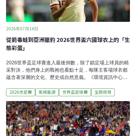
2026年07月14日
從箭毒蛙到亞洲獵豹 2026世界盃六國球衣上的「生
態彩蛋」
2026世界盃足球賽進入最後倒數，除了鎖定場上球員的精
采對決，他們身上的戰袍也看點十足，每隊主客場球衣都
蘊含著深層的文化、歷史或自然意義。《環境資訊中心》
盤點六個國家，帶你一探今年世界盃球衣中，藏了哪些
2026世足賽
氣候能源
世界盃足球賽
生態保育
「生態彩蛋」。1. 巴西：箭毒蛙五度奪得世界盃冠軍的巴
西，今年慘遭挪威淘汰，止步16強。除了經典的小黃衫，
今年巴西客場球衣以沉穩的深藍底色與黑色紋理交織而
成，取材靈感自亞馬遜雨林中毒性極高的「鈷藍箭毒
蛙」。鈷藍箭毒蛙有著鮮豔的體色，這是對掠食者的一種
警告。牠們會將天然毒素儲存在皮膚中，使掠食者癱瘓甚
至死亡。鈷藍箭毒蛙目前僅存於南美洲蘇利南與巴西北部