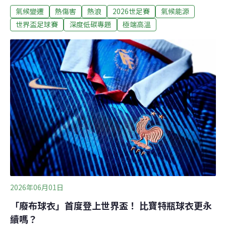
氣候變遷
熱傷害
熱浪
2026世足賽
氣候能源
異，賽事的高溫風險也不同，可能進一步影響球隊成績。
1/4賽事面臨高溫距離上屆世足賽在北美舉辦已32年，這些
世界盃足球賽
深度低碳專題
極端高溫
年來，全球高溫屢創紀錄。世界氣候歸因組織（WWA）5
月發布報告，警告今年世足賽的高溫風險。報告預估，
104場賽事中，約有26場的綜合溫度熱指數（WBGT）達
26°C以上，其中有九場比賽在沒有冷氣的場館進行；五場
氣溫可能超過28°C，與上次在北美辦世足賽的情境相比，
增加了快一倍。綜合溫度熱指數（WBGT）是評估熱傷害
風險的綜合指標，納入了溫度、相對濕度、太陽輻射及風
速等因子。與氣溫或體感溫度相比，能更有效評估熱傷害
風險。例如：相同氣溫下，高濕、陽光強且無風的環境
下，因汗液蒸發較少，感覺會
2026年06月01日
「廢布球衣」首度登上世界盃！ 比寶特瓶球衣更永
續嗎？