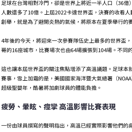
足球在台灣相對冷門，卻是世界上將近一半人口（36億
人數還多了10億。上屆2022卡達世界盃，決賽的收看
創舉，就是為了避開炎熱的氣候，將原本在夏季舉行的賽事
4年後的今天，將迎來一次參賽隊伍史上最多的世界盃
哥的16座城市，比賽場次也由64場擴張到104場。不
這也讓本屆世界盃的關注焦點增添了高溫議題。足球本就
賽事，雪上加霜的是，美國國家海洋暨大氣總署（NOA
超級聖嬰年，酷暑將加劇球員的體能負擔。
疲勞、暈眩、痙攣 高溫影響比賽表現
一份由球員撰寫的聲明指出，高溫已經實際影響他們的