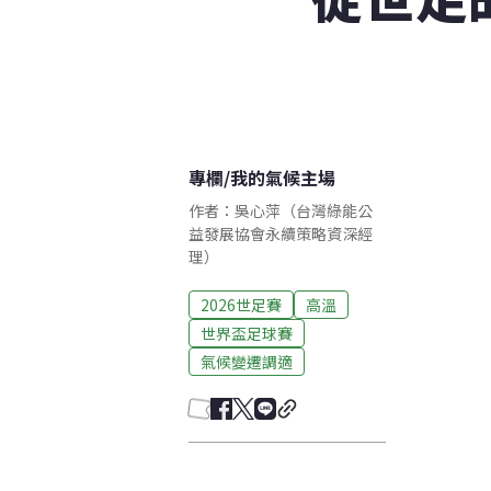
專欄
/
我的氣候主場
作者：吳心萍（台灣綠能公
益發展協會永續策略資深經
理）
2026世足賽
高溫
世界盃足球賽
氣候變遷調適