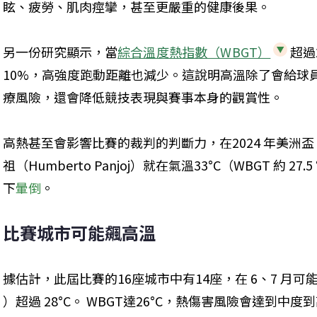
眩、疲勞、肌肉痙攣，甚至更嚴重的健康後果。
另一份研究顯示，當
綜合溫度熱指數（WBGT）
超過
10%，高強度跑動距離也減少。這說明高溫除了會給球
療風險，還會降低競技表現與賽事本身的觀賞性。
高熱甚至會影響比賽的裁判的判斷力，在2024 年美洲盃（C
祖（Humberto Panjoj）就在氣溫33°C（WBGT 約 27.
下
暈倒
。
比賽城市可能飆高溫
據估計，此屆比賽的16座城市中有14座，在 6、7 月可能
）超過 28°C。 WBGT達26°C，熱傷害風險會達到中