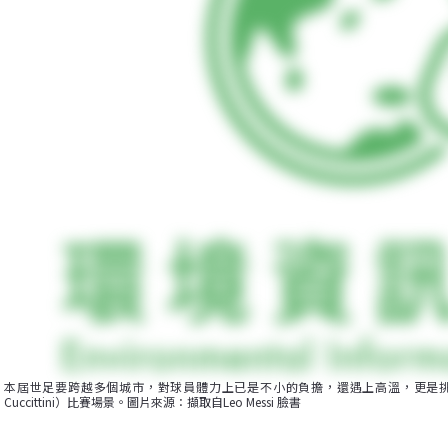
本屆世足要跨越多個城市，對球員體力上已是不小的負擔，還遇上高溫，更是挑戰。圖為阿根
Cuccittini）比賽場景。圖片來源：擷取自Leo Messi 臉書