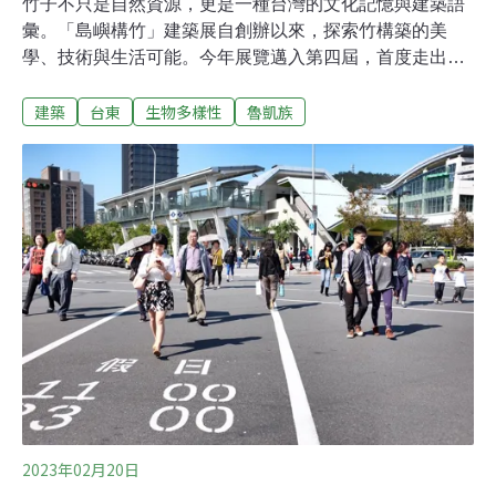
竹子不只是自然資源，更是一種台灣的文化記憶與建築語
彙。「島嶼構竹」建築展自創辦以來，探索竹構築的美
學、技術與生活可能。今年展覽邁入第四屆，首度走出西
部、深入東海岸，選址台東知本、活水湖與達魯瑪克部落
建築
台東
生物多樣性
魯凱族
三地。六組建築團隊以竹為媒介，回應土地、氣候與在地
文化的挑戰與靈感，在山海之間建構出台灣的竹構建築，
也展現了當代設計如何與自然共生。本屆常設展覽由農業
部林業及自然保育署指導、台灣竹會主辦，於今年5月6日
於台東盛大展開，延續前三屆對竹構造技術的探索與生活
性的拓展，進一步回應人與環境的關係。從斷裂危機到正
向循環：台灣竹材產業的新契機而竹子因具備生長迅速、
繁殖力強、用途多元，以及固碳能力高於一般木材等特
性，是台灣最具生命力的自然資源之一。除了受到產業變
遷影響，竹材的應用亦面臨諸多挑戰。相較於木材，竹材
因其結構中空、形體不規則、材質非均質，於設計與加工
上皆具有更高的技術門檻。林業及自然保育署副署長張岱
指
2023年02月20日