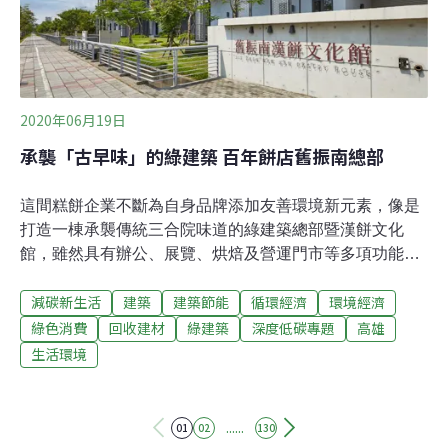
2020年06月19日
承襲「古早味」的綠建築 百年餅店舊振南總部
這間糕餅企業不斷為自身品牌添加友善環境新元素，像是
打造一棟承襲傳統三合院味道的綠建築總部暨漢餅文化
館，雖然具有辦公、展覽、烘焙及營運門市等多項功能，
但檢視整棟建物全年的用電密集度（EUI），每平方米耗
減碳新生活
建築
建築節能
循環經濟
環境經濟
電量僅介於45－50度電。說到南台灣鼎鼎有名的老字號漢
餅品牌，大概會有不少鄉親直接聯想到「舊振南」，這家
綠色消費
回收建材
綠建築
深度低碳專題
高雄
已經有131年歷史，歷經清末、日據和民國時期轉變的老
生活環境
餅店，長期以精緻的喜餅、節慶糕點為大眾所知。起初，
舊振南在台南發跡，後來到高雄慢慢紮根，現今已插旗各
大百貨公司做伴手禮銷售，甚至許多高鐵車站以及國際機
......
01
02
130
場也可見其品牌身影，一步步成為台灣漢餅界裡的龍頭。