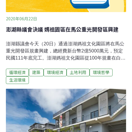
2020年06月22日
澎湖縣議會決議 媽祖園區在馬公重光開發區興建
澎湖縣議會今天（20日）通過澎湖媽祖文化園區將在馬公
重光開發區規畫興建，總經費新台幣2億5000萬元，預定
民國111年底完工。澎湖媽祖文化園區從100年規畫在白沙
大倉島興建，104年前縣長陳光復上任後依民調結果終止
循環經濟
建築
環境經濟
土地利用
環境哲學
契約，由於媽祖銅像早已鑄成，縣長賴峰偉上任後覺得有
繼續推動的必要，因而決定續建，最近並辦理民調，大部
生活環境
分反對在大倉島續建，縣府於是重新評估決定改在馬公重
光開發區規畫興建。澎湖縣政府規畫澎湖媽祖觀光文化園
區總工程費2億5000萬元，其中媽祖雕像組立吊裝和表面
處理及周邊服務設施與景觀工程各1億元，基樁工程3000
萬元、基礎工程2000萬元，縣議會昨天除了陳慧玲一人反
對外，其餘出席議員決議通過，預計民國111年12月完
工。