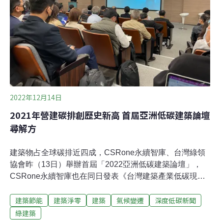
能量35%，陳重仁表示，節能建築需從降低建築物能源消
耗下手，再輔以再生能源彌補不足。而建築日常節能三大
重點，建築外殼、空調系統、照明系統，其中空調及照明
就影響減碳約六成。台大生物環境系統工程學系教授黃國
倉認為，可行性最高的三大措施，是照明汰換、
2022年12月14日
2021年營建碳排創歷史新高 首屆亞洲低碳建築論壇
尋解方
建築物占全球碳排近四成，CSRone永續智庫、台灣綠領
協會昨（13日）舉辦首屆「2022亞洲低碳建築論壇」，
CSRone永續智庫也在同日發表《台灣建築產業低碳現況
與展望》，首度針對「水泥、鋼鐵、建築營建業」三大產
建築節能
建築淨零
建築
氣候變遷
深度低碳新聞
業進行分析。台灣、香港、新加坡等超過百位建築業界代
表，昨日齊聚今年剛啟用的「黃金級綠建築」政大公企中
綠建築