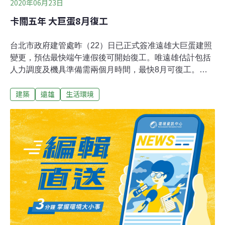
2020年06月23日
卡關五年 大巨蛋8月復工
台北市政府建管處昨（22）日已正式簽准遠雄大巨蛋建照
變更，預估最快端午連假後可開始復工。唯遠雄估計包括
人力調度及機具準備需兩個月時間，最快8月可復工。可
望在2022年初、台北市長柯文哲卸任前完工。大巨蛋案自
建築
遠雄
生活環境
2015年停工至今，該案在去年10月通過台北市都市設計審
議委員會審查，因為防災避難電腦模擬城市的結果，引發
包含部分台北市議員、民間團體等各界質疑；後續大巨蛋
經環評委員會審查後，於今年3月底通過環差分析報告。
柯文哲自上任台北市長後，以未按圖施工為由，2015年勒
令大巨蛋停工，並周旋在都審、環評、防火避難性能式審
查。在歷經五年的時間，在完成都審、環評、性能式審查
等程序後，大巨蛋距離復工階段只剩建照變更。今年6月
初，該案進入最後一關的建照變更。據了解，在北市府簽
准建照變更後，在最理想狀況下，可望在端午連假後開始
復工。