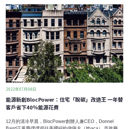
心，討論低碳與淨零建築加速解方。CSRone永續智庫營
運副總陳厚儒呼籲企業可運用國際「科學基礎減碳目標倡
議」（SBTi）設立自身減碳目標並訂定明確行動方案。建
築低碳轉型迫在眉睫 近六成企業未公布任何淨零目標根據
聯合國環境規劃署（UNEP）2021年研究指出，建築及營
建業占全球碳排近四成，遠高於工業、運輸部門。今年國
發會公布2050淨零路徑，規劃2050年所有新建建築、85%
既有建築要達到近零碳建築，在國際趨勢與國內法規下，
建築產業的轉型已迫在眉睫。
2022年07月08日
能源新創BlocPower：住宅「脫碳」改造王 一年替
客戶省下40％能源花費
12月的清冷早晨，BlocPower創辦人兼CEO，Donnel
Baird正風塵僕僕趕往美國紐約伊薩卡（Ithaca） 市政廳，