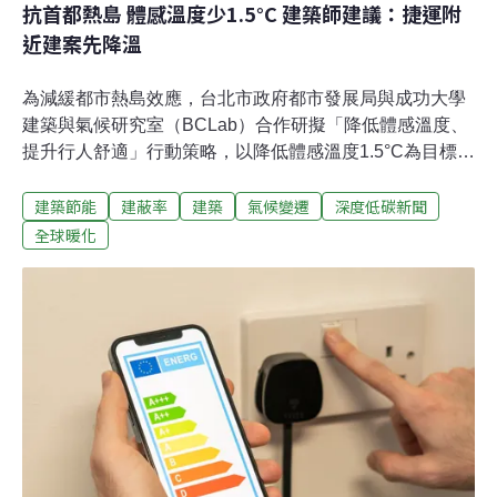
抗首都熱島 體感溫度少1.5°C 建築師建議：捷運附
近建案先降溫
為減緩都市熱島效應，台北市政府都市發展局與成功大學
建築與氣候研究室（BCLab）合作研擬「降低體感溫度、
提升行人舒適」行動策略，以降低體感溫度1.5°C為目標，
用科學數據建立「都市體感溫度指標」（HCI），評估基
建築節能
建蔽率
建築
氣候變遷
深度低碳新聞
地降溫等級。上週五（17日）的專家座談會上，建築師建
議，台北市還可再區分出熱島效應嚴重的高溫區和其他涼
全球暖化
區，總統府或劍潭山附近建案應有不同標準；也有建築師
指出，北市應優先從捷運旁的建案著手，於捷運出口沿
線、市民每天通勤的路線，規範業者以人行廊道或雙排喬
木加強遮蔭。幫北市降溫 三大檢核門檻 量化公式評估等級
為配合呼應淨零建築及永續首都倡議，台北市以降低體感
溫度1.5°C為目標，提升城市韌性。BCLab主持人、成功
大學規劃設計學院副院長林子平說明，如同家電或建築能
效標示，「都市體感溫度指標」（HCI）有助於評估開發
基地的降溫等級。以簡單的管制項目達成降溫目標，首先