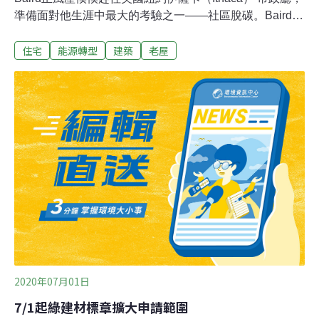
準備面對他生涯中最大的考驗之一——社區脫碳。Baird多
年來在社區中相當活躍，近年更不斷遊說風險投資者支持
住宅
能源轉型
建築
老屋
他以熱泵或太陽能電池板等科技為建築電力化。他創立的
潔淨能源公司BlocPower，在社區脫碳複雜的利害關係鏈
中扮演著兩個重要角色——既是地方政府與計畫出資者的
執行伙伴，也是願意透過電力化減少排放問題的房東或屋
主的貸款人與專案負責人。雖然Baird向Andreessen
Horowitz與Kapor Capital等風險投資者募資超過2000萬美
金，但這個已經被買單的企業模式仍然受到不少質疑，比
如，BlocPower要怎麼將中低收入家庭的設備盡可能電力
化以達到減碳目的？畢竟電力化改造是需要資金的，要讓
中低收入戶淘汰慣手又易得的油氣設備，錢該從哪裡來？
社區脫碳，
2020年07月01日
7/1起綠建材標章擴大申請範圍