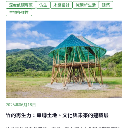
深度低碳專題
仿生
永續設計
減碳新生活
建築
人掌凹凸不平的表面，使夜間更容易散熱、降溫。這座仿
生建築在不需開空調的情況下，可長年維持室內，比開空
生物多樣性
調還節省10%的能耗。隨著全球不斷升溫，能夠自我調
節、適應環境變遷的仿生建築，成為建築業永續設計的新
趨勢。
2025年06月18日
竹的再生力：串聯土地、文化與未來的建築展