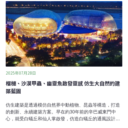
用技術，期待未來光電板可化身廣告招牌、外牆美化，甚
至是用於競選宣傳車上。2026年淨零城市展於3月17日至3
月20日舉辦。為期四天的展覽展現能源、產業、生活、社
會等面向的轉型成果。其中，睿田能源公司展示與內政部
建研所合作的彩繪立面太陽光電板，透過創新的外層膜
料，使光電板外層能有自訂的圖案，讓大眾對光電板的造
型有了新的想像。本次展示的外掛彩繪立面太陽光電板，
圖案呈現了內政部的智慧淨零建築成果。光電板實體就在
位於台北市的建研所智慧化居住空間展示中心大樓外牆，
其中右半部是可撕換式的彩繪圖層。睿田能
2025年07月28日
榴槤、沙漠甲蟲、幽靈魚啟發靈感 仿生大自然的建
築藍圖
仿生建築是透過模仿自然界中動植物、昆蟲等構造，打造
的創新、永續建築方案。早在約30年前的辛巴威東門中
心，就受白蟻丘和仙人掌啟發，仿造白蟻丘的通風設計，
讓熱空氣從煙囪排出，冷空氣從建築底部流入；也仿造仙