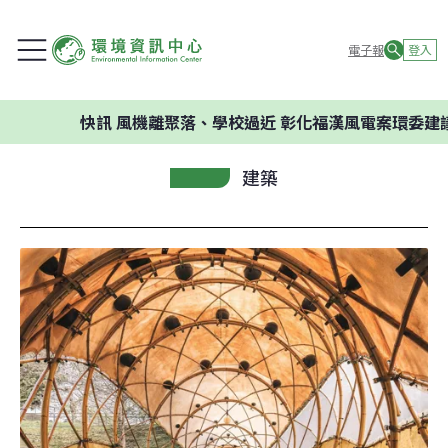
電子報
登入
快訊
風機離聚落、學校過近 彰化福漢風電案環委建議不應開
建築