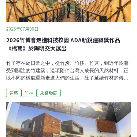
2026年07月30日
2026竹博會走進科技校園 ADA新銳建築獎作品
《橋繭》於陽明交大展出
竹子存在於日常之中，從竹炭、竹筷、竹蓆，到近年逐漸
受到關注的竹建築，這項陪伴台灣人成長的天然材料，正
以不同的樣貌重新走進人們的生活。除了延續竹材的傳統
用途，林業及自然保育署（以下簡稱林保署）與台灣竹
建築
竹林
永續發展
會，更希望持續拓展它在建築、科技與永續發展上的更多
可能。2026竹博會新竹展區，今年首度進駐陽明交通大
學，在6月27日至28日以「竹的日常與未來」為主題，將
校園化為展場，串聯校內竹構作品、研究基地與教學成
果。漫步校園，散落於湖畔、草地與林蔭間的竹構作品，
已成為校園景觀的一部分，也記錄著台灣竹構教育與技術
發展的軌跡。18.3萬公頃竹林 孕育永續新材料台灣擁有約