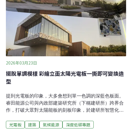
18.3萬公頃竹林，是重要的在地自然資源。竹子生長快
速，約三至五年即可採收，兼具固碳能力與再生特性，因
此近年在全球淨零排放趨勢下，再次受到建築與材料領域
關注，也成為台灣發展循環經濟的重要天然資源。林保署
新竹分署長夏榮生分享，自己小時候睡過竹製
2026年03月23日
擺脫單調模樣 彩繪立面太陽光電板一撕即可變換造
型
提到光電板的印象，大多會想到單一色調的深藍色板面。
睿田能源公司與內政部建築研究所（下稱建研所）跨界合
作，打破大眾對太陽能板的刻板印象，於建研所智慧化居
住空間展示中心外牆導入「彩繪立面太陽光電板」。展示
光電板
建築
氣候能源
深度低碳專題
牆右半部是可撕換式的彩繪圖層，能隨時變更建築外觀圖
樣。睿田能源在2026年淨零城市展現場實體展示此循環應