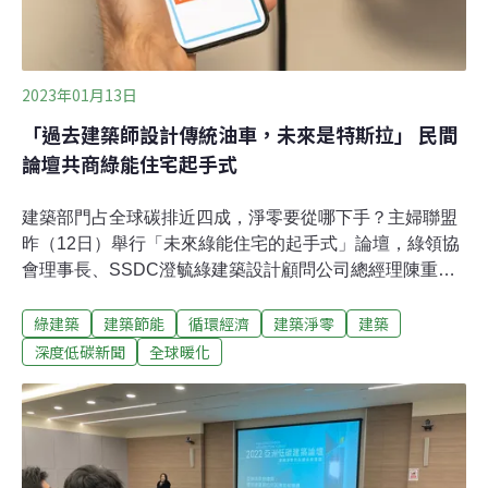
是建立基本的檢核門檻。林
2023年01月13日
「過去建築師設計傳統油車，未來是特斯拉」 民間
論壇共商綠能住宅起手式
建築部門占全球碳排近四成，淨零要從哪下手？主婦聯盟
昨（12日）舉行「未來綠能住宅的起手式」論壇，綠領協
會理事長、SSDC澄毓綠建築設計顧問公司總經理陳重仁
表示，比起政府強制性規定，透過教育訓練讓環保建材深
綠建築
建築節能
循環經濟
建築淨零
建築
植建築師心中，更能讓營建業覺得興建近零碳建築與有榮
焉，「過去建築師設計傳統燃油車，未來建築物則是『特
深度低碳新聞
全球暖化
斯拉』。」今年我國建築能效標示制度上路，讓民眾可輕
易辨識建築能源效率，學者建議，比照英國制度，強制建
築建造、租賃或出售時，揭露建築能效、碳排，透過市場
機制，讓屋主自發性進行能耗改造。建築節能首重照明汰
換、冰箱汰換 都會區還有「能源懲罰」建築部門占全球耗