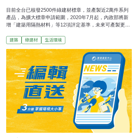
目前全台已核發2500件綠建材標章，並產製近2萬件系列
產品，為擴大標章申請範圍，2020年7月起，內政部將新
增「建築用隔熱材料」等12項評定基準，未來可產製更多
元產品，也鼓勵國人多選用優質建材，共同維護地球環境
建築
綠建材
生活環境
永續。內政部建築研究所指出，由於建材的種類與功能推
陳出新，為切合產業界與消費者實務需求，建築研究所整
合多項研究成果及各界建言，這次增修綠建材申請範圍及
基準，擴大標章申請範圍，包括「高性能節能綠建材」受
理評定項目由「節能玻璃」1項，增加「建築用隔熱材
料」、「節能塗料」、「建築門窗用玻璃貼膜材料」、
「隔熱外牆系統」、「隔熱屋頂系統」等5項，大幅擴充
至6項。「再生綠建材」部分，受理項目增加「瀝青鋪面
粒料」、「隔熱混凝土用輕質粒料」、「建築用隔熱材
料」、「屋頂隔熱磚」及「控制性低強度材料」等5項基
準，評定項目由22項擴充至27項。另配合建築技術規則修
訂，「高性能防音綠建材」增列與升降機道相鄰