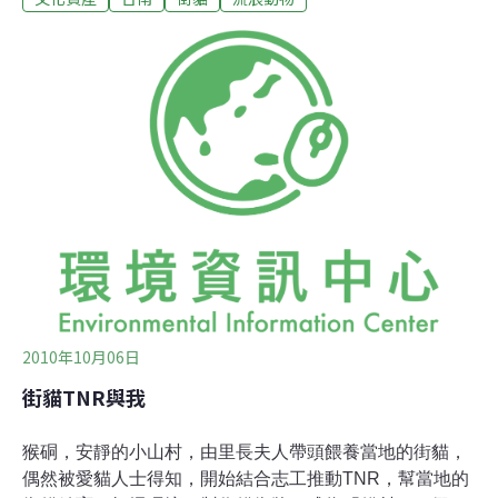
咪，看到照相機也不害羞，還索性就地打滾抓癢，讓大家
拍照拍個夠。位在台南市安南區的中石化台鹼安順廠員工
宿舍，近幾年老員工逐漸凋零，空屋吸引不少流浪貓來棲
身。居民不忍貓咪餓肚子，主動準備飼料來餵食，結果最
高紀錄曾經聚集超過50隻貓咪，成為愛貓人士在網路上口
耳相傳的台南貓村。整個宿舍區占地約有9公頃，不少建
築還保留完整的日式木門和庭院格局。不過中石化曾經以
股東權益為由，希望拆除開發。台南市文化局表示，和中
石化公司持續保持溝通，希望可以朝歷史街區的模式規劃
保留，在開發與文資保存之間尋求平衡。
2010年10月06日
街貓TNR與我
猴硐，安靜的小山村，由里長夫人帶頭餵養當地的街貓，
偶然被愛貓人士得知，開始結合志工推動TNR，幫當地的