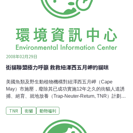
少還有選項。因此，台北市街貓的幸與不幸全繫在當地做
主的里長、社區發展協會理事長、大樓管理委員會主委及
學校校長身上。
2008年02月29日
街貓聯盟極力呼籲 救救紐澤西五月岬的貓咪
美國魚類及野生動植物機構對紐澤西五月岬（Cape
May）市施壓，廢除其已成功實施12年之久的街貓人道誘
捕、絕育、就地放養（Trap-Neuter-Return, TNR）計劃；
儘管此一作為受到五月岬市長、市府成員與當地居民的抵
TNR
街貓
動物福利
制。蘿璸森（Becky Robinson）為全國性的野生及流浪貓
保育組織—街貓聯盟之會長，其提出警告，「若美國聯邦
政府同意駁回TNR計劃，五月岬市大多數的街貓將被捕捉
且殺害。」五月岬市在街貓聯盟的協助之下，為第一個對