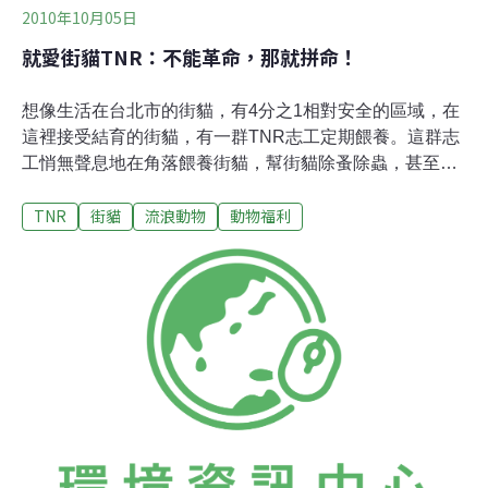
2010年10月05日
就愛街貓TNR：不能革命，那就拼命！
想像生活在台北市的街貓，有4分之1相對安全的區域，在
這裡接受結育的街貓，有一群TNR志工定期餵養。這群志
工悄無聲息地在角落餵養街貓，幫街貓除蚤除蟲，甚至幫
街貓當「公親」……Lisa（林淑慎），台北市流浪貓保護
TNR
街貓
流浪動物
動物福利
協會TNR志工，在台北市的愛心貓媽媽幾乎無人不識。個
性熱情、積極，對動物又很有「撇步」，養過許許多多不
同的物種，最後卻甘心奉獻給流浪貓，致力於改善牠們的
生命。Lisa說現在社會進展到文明的地步，對於不完善的
公共事務不能革命，只好拼命。而拼命精神，讓Lisa一個
人以台北市流浪貓保護協會（貓協）名義與37里里長簽下
街貓TNR，不到1年的時間，結育數早已超過目標的1000
隻，逼進1200隻，超過的隻數結育費用，自力負擔。也就
是因為快速達到目標，讓台北市政府沒有理由或藉口不繼
續做，一步一步爭取談判空間。