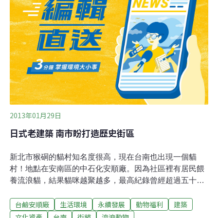
衝突。中山區恆安里里長黃志昌說，TCCP的推行以里辦
公處為單位，成為TCCP實施里之一，又作為街貓乾淨照
護站的示範里，能為動物友善城市盡力是份光榮，恆安里
在保護街貓的路上不會缺席。
2013年01月29日
日式老建築 南市盼打造歷史街區
新北市猴硐的貓村知名度很高，現在台南也出現一個貓
村！地點在安南區的中石化安順廠。因為社區裡有居民餵
養流浪貓，結果貓咪越聚越多，最高紀錄曾經超過五十
隻，吸引不少愛貓人士前來拍照；再加上這個宿舍區有不
台鹼安順廠
生活環境
永續發展
動物福利
建築
少日式老建築，台南市文化局也準備跟中石化溝通、把這
裡打造成「歷史街區」，保留下來。正在做日光浴的貓
文化資產
台南
街貓
流浪動物