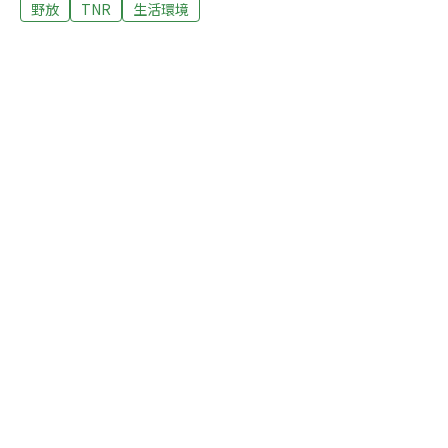
去年我們推出流浪狗專題報導，今年，我們嘗試以街貓的
野放
TNR
生活環境
角度，思考在都市共存的動物與人類，是否可能創造和諧
生活的契機？街貓日記一： 2月6日，天氣晴。 今天中
午，我肚子餓扁了！ 一看到爸爸，大家都在喵喵叫。68歲
的林武松，住在台中，是個計程車司機。早上、晚上，他
賺錢養貓，中午12點，他準時出現在貓籠前，清理環境、
餵飽每隻貓咪。林武松收養街貓的生活，起因於15年前的
一場火災，當時林武松在火災現場，撿到一隻劫後餘生的
母貓。林武松說，每天，他要跑7個小時左右的計程車，
淨賺650的元收入，就是他拿來養貓的費用。