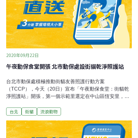
理上的需求，例如評估TNR的成效，也需要了解貓隻數
量，才能進而擬定後續的防治策略。台北市動物保護處曾
於2021年時以統計抽樣調查的方式，以台北市為範圍選擇
互不相鄰的40個樣區執行台北市的街貓數量估算。在每個
樣區黃昏
2020年09月22日
午夜動保食堂開張 北市動保處設街貓乾淨照護站
台北市動保處積極推動街貓友善照護行動方案
（TCCP），今天（20日）宣布「午夜動保食堂：街貓乾
淨照護站」開張，第一個示範里選定在中山區恆安里，預
計今年度至少設置45座，打造動物友善城市。動保處說，
台北
街貓
流浪動物
首年度指導台灣動物平權促進會規劃於5至6處聚落擺放45
座街貓乾淨照護站，首個示範里選定中山區恆安里，並規
劃由在地志工群共同維護，定點餵食和清潔，落實提倡多
年的「乾淨餵食」守則，並降低因餵食髒亂而產生的鄰里