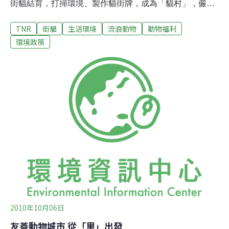
街貓結育，打掃環境、製作貓街牌，成為「貓村」，儼然
貓的天堂。然而，也造成當地「棄養貓潮」，民眾將剛出
TNR
街貓
生活環境
流浪動物
動物福利
生的小貓一窩一窩地丟到猴硐貓村、或將棄養的貓帶到當
地，而出發點居然是因為這裡對貓很好！街貓TNR不是動
環境政策
保人士的服務猴硐貓數量暴增引發的效應，也反映了街貓
TNR志工或「愛心媽媽」內心的恐懼。大多數街貓
TNR（「民間推動街貓絕育回置方案評選及宣傳計畫」）
餵食志工噤聲不語，不敢曝光自己餵貓的形跡，就是擔心
越來越多民眾帶小貓丟門口。街貓TNR志工卡姐就有此遭
遇。當附近居民知道他餵養街貓，他家門口就常常被放置
剛出生的小貓；甚至有資源回收業者，把別地方的小貓帶
來給他。這些民眾認為把棄養的貓或路邊剛出生的小貓送
給卡姐，對這些貓是福報。然而靠私人力量照顧50幾隻街
貓，如同一所小型收容所，讓他疲於應付。
2010年10月06日
友善動物城市 從「里」出發