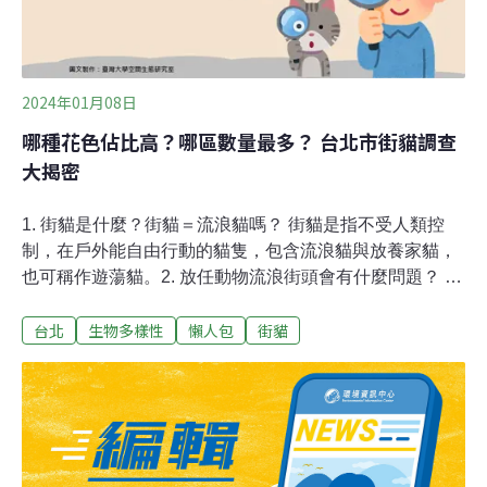
2024年01月08日
哪種花色佔比高？哪區數量最多？ 台北市街貓調查
大揭密
1. 街貓是什麼？街貓＝流浪貓嗎？ 街貓是指不受人類控
制，在戶外能自由行動的貓隻，包含流浪貓與放養家貓，
也可稱作遊蕩貓。2. 放任動物流浪街頭會有什麼問題？ 遊
蕩犬貓與其他野生動物有高度的棲地重疊狀況，遊蕩動物
台北
生物多樣性
懶人包
街貓
數量過多不但造成野生動物的危害，與食肉目動物共通的
傳染疾病也會造成防疫上的隱憂，若貓隻數量過多也會造
成管理上的負荷。3. 什麼是街貓計畫？ 將過多在戶外的貓
隻完全移除是一個選項，但幾乎是不能達成的目標。因
此，現在的許多機構大多致力於貓隻的管理，企圖以Trap-
Neuter-Return（捕捉、絕育、回置，以下採用TNR）控制
其生殖能力，讓貓隻的數量維持在可控制的水準。為了管