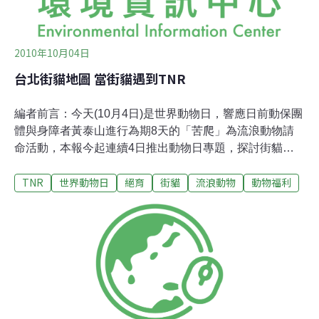
2010年10月04日
台北街貓地圖 當街貓遇到TNR
編者前言：今天(10月4日)是世界動物日，響應日前動保團
體與身障者黃泰山進行為期8天的「苦爬」為流浪動物請
命活動，本報今起連續4日推出動物日專題，探討街貓認
養、各地實施TNR(trap捕捉、neuter結紮、release放養)
TNR
世界動物日
絕育
街貓
流浪動物
動物福利
面臨的課題與挑戰，並邀請讀者一起檢視各地對待流浪動
物的狀況，在動物日這天，以行動實踐生命教育。想像一
隻在街頭生存的貓。從牠離開母親的懷抱，開始街頭日
記，就只能按照本能生活。不時要為爭地盤打架，或者搶
奪有限的食物，每隔幾個月發情叫春。此外還有不時交替
感染的病毒，潛伏著等待發病；滿身的跳蚤更是免不了。
對於這些行為，對某些人造成困擾，於是打電話到動保
處，便會有捕犬隊來捕捉；或者民眾自行捕捉帶到收容
所。進入到收容所和其他貓隻相處，或基於被關緊迫的壓