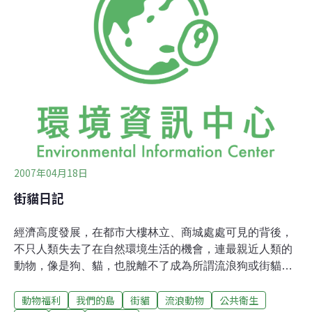
街貓執行TNR、且成為官方政策的地方政府；同時這項決
策也極具成效。自1990年代中期TNR開始執行以來，五月
岬市的野生與流浪貓數量減少了80%，從約450隻減至今
日的100隻。根據街貓聯盟與其它當地保育團體表示，五
月岬是人類藉由低廉的絕育方式管理街貓的一個重要範
例。蘿璸森表示，「美國魚類與野生動植物機構威脅五月
岬市，若五月岬不同意終止其具開創性且發展中的
2007年04月18日
街貓日記
經濟高度發展，在都市大樓林立、商城處處可見的背後，
不只人類失去了在自然環境生活的機會，連最親近人類的
動物，像是狗、貓，也脫離不了成為所謂流浪狗或街貓的
宿命。然而，在都市街巷中生存，這些街頭動物卻容易因
動物福利
我們的島
街貓
流浪動物
公共衛生
為「侵犯」到人類的生活，而面臨被捕捉、撲殺的命運。