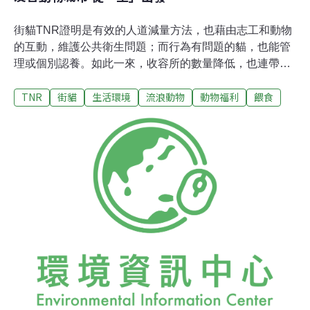
街貓TNR證明是有效的人道減量方法，也藉由志工和動物
的互動，維護公共衛生問題；而行為有問題的貓，也能管
理或個別認養。如此一來，收容所的數量降低，也連帶改
善收容所的品質。目前台北市尚未全面實施街貓
TNR
街貓
生活環境
流浪動物
動物福利
餵食
TNR（「民間推動街貓絕育回置方案評選及宣傳計
畫」），對於大部分區域的街貓，仍面臨捕捉與人道撲殺
的壓力。曾有市議員以公聽會的方式，說貓又不會看門
牌！然而在經費有限，民風未開之前，台北市動保處仍採
取保守的方式進行。在此情況下，里長成為關鍵人物。里
長有如土地公台北市動保大家長嚴一峰即說，里是最基本
的行政單位，里長有如土地公，土地公要尊重，否則諸事
不順。接觸過40幾位里長的貓協（台北是流浪貓保護協
會）TNR志工Lisa也說，「沒有遇到不講理的里長。」里
長每天要處理的事務比總統還多，Lisa說，「在那麼多事
務中要讓里長同意街貓TNR，出發點就在站在問題解決的
立場。」通常要學會問里長，街貓帶來什麼問題，傾聽問