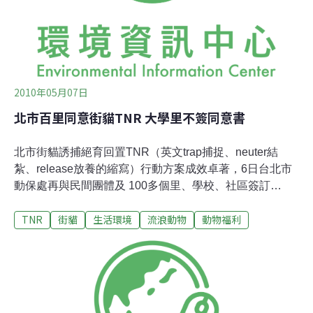
力，很快就造成感染或引發身體的病毒發病。若不是死於
收容期間，也可能在12天後，因收容所犬貓數過高，而面
臨人道撲殺。
2010年05月07日
北市百里同意街貓TNR 大學里不簽同意書
北市街貓誘捕絕育回置TNR（英文trap捕捉、neuter結
紮、release放養的縮寫）行動方案成效卓著，6日台北市
動保處再與民間團體及 100多個里、學校、社區簽訂
TNR，誓言以人道方式減量，實踐動物保護的理想。然
TNR
街貓
生活環境
流浪動物
動物福利
而，位處辛亥路、羅斯福路及新生南路的大學里里長，盡
管周圍的里、學校都同意簽訂，仍堅持不簽訂。街貓只好
自求多福，不要走進這個危險區域！(註1、2)即使證實
TNR的效力，台北市仍未能全面性推動TNR，仍只針對街
貓以及願意實施的區域，以志願方式進行；然而，雖說是
「一貓兩制」，比起其他縣市無分軒輊的捕捉、撲殺，至