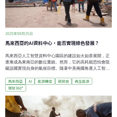
國數量達到了50個。 60國的門檻最終於9月19日達成。 由
40多個非政府組織組成的保
2025年09月25日
馬來西亞的AI資料中心，能否實現綠色發展？
馬來西亞人工智慧資料中心園區的建設如火如荼展開，正
逐漸成為東南亞的數位重鎮。然而，它的高耗能恐怕會阻
礙該國實現自身的氣候目標。隨著中美兩國角逐人工智慧
領域的老大地位，資料中心如雨後春筍般在東南亞各地湧
馬來西亞
AI
能源轉型
碳排放
再生能源
現。從位元組跳動、阿里巴巴，到Google、微軟，中美兩
國的科技巨頭紛紛將視線投向與新加坡隔海相望的馬來西
環球360°
亞製造業中心柔佛州（Johor）。這個富饒的農業州如今成
為了大型資料中心園區的聚集之地。自2023年以來，馬來
西亞已宣佈在資料中心領域投資990億令吉（約234億美
元，其中大部分用於人工智慧相關設施建設），短期內還