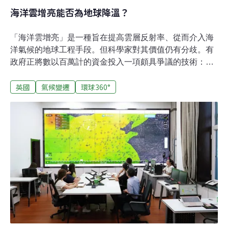
海洋雲增亮能否為地球降溫？
「海洋雲增亮」是一種旨在提高雲層反射率、從而介入海
洋氣候的地球工程手段。但科學家對其價值仍有分歧。有
政府正將數以百萬計的資金投入一項頗具爭議的技術：海
洋雲增亮（marine cloud brightening，簡稱MCB）。支持
英國
氣候變遷
環球360°
者認為，這項技術能透過增強海洋上空雲層的反射能力來
為地球降溫。但它是否真的可行？又是否應該這樣做？早
在1990年，曼徹斯特大學的科學家就提出透過噴灑海水增
強雲層反射率來為地球降溫的構想。與許多其他旨在調控
地球溫度的理論一樣，這個想法始終存在爭議。2025年
初，一項實務研究在英國政府支持下啟動，準備對這項技
術進行小規模海上試驗。什麼是海洋雲增亮技術？這個理
論認為，海洋上空的雲層如果能反射更多陽光，或許可以
降低全球平均氣溫，減緩或減輕全球暖化及連鎖效應。