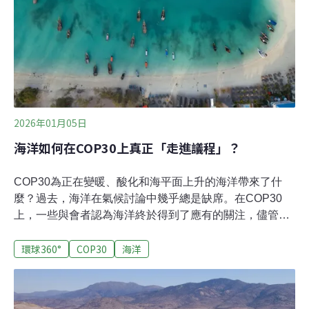
12月迎來轉機，當時該公司獲中國海關總署批准出口生咖
啡豆——即未經烘焙的咖啡豆。2025年7月，許可證再次
續期，有效期延長五年。Raízes do Campo的出口許可是
中國海關總署近期為巴
2026年01月05日
海洋如何在COP30上真正「走進議程」？
COP30為正在變暖、酸化和海平面上升的海洋帶來了什
麼？過去，海洋在氣候討論中幾乎總是缺席。在COP30
上，一些與會者認為海洋終於得到了應有的關注，儘管資
金還沒跟上。聯合國秘書長古特雷斯（António Guterres）
環球360°
COP30
海洋
在亞馬遜城市貝倫的氣候大會上發表演講，總結氣候變遷
正在對全球海洋造成的影響：「暖化、酸化和海平面上
升」。古特雷斯進一步表示：「保護森林和海洋並非慈
善，而是法律和道德責任，也是理性的經濟選擇。」巴西