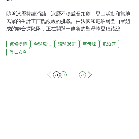
隨著冰層持續消融、冰層不穩威脅加劇，登山活動和當地
民眾的生計正面臨嚴峻的挑戰。由法國和尼泊爾登山者組
成的聯合探險隊，正在開闢一條新的聖母峰登頂路線。每
年春季，來自世界各地的登山者齊聚尼泊爾聖母峰南坡大
氣候變遷
全球暖化
環球360°
聖母峰
尼泊爾
本營，渴望登頂世界之巔。然而，對於擔任嚮導的雪巴人
而言，這條征途正變得愈發危險。氣溫升高導致昆布冰瀑
登山安全
的路段變得極不穩定。如今，一支尼泊爾-法國聯合探險隊
正在開闢一條替代路線，他們的工作也展現了當地社區是
如何適應全球暖化的。 這條新路線在較低海拔段穿越岩壁
......
01
02
22
而非冰層，沿線配有鐵索棧道（via ferrata），即安裝在岩
壁上的金屬踏板和安全繩索，為登山者築起了雙重防護。
值得一提的是，這條路線充分考慮了雪巴嚮導的安全。每
個登山季他們都要帶領不同的探險隊多次攀登聖母峰。自
1953年丹增．諾爾蓋（Tenzing Norgay）和埃蒙德．希拉
里（Edmund Hillary）首次登頂聖母峰並確立現有路線