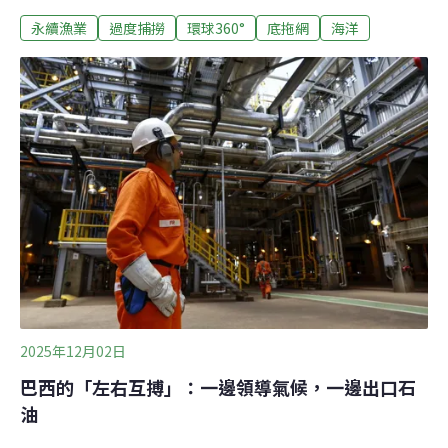
從清朝時期、甚至可能是美國獨立之前一直存活至今。橙
永續漁業
過度捕撈
環球360°
底拖網
海洋
鯛（orange roughy）又稱長壽魚；牠的壽命可達250年，
生長速度極為緩慢，要到20多歲、甚至30多歲才進入性成
熟階段。此時，牠們便會聚集在南太平洋800至1600公尺
深的海山區域進行繁殖。1970年代末，人類開始使用深海
底拖網來捕撈。牠們這種悠然的生活狀態從此被打破。自
那以後，橙鯛的數量急劇下降。底拖網捕撈是該物種的主
要捕撈方式。此捕撈方式不但對海底生態群落的影響深
遠，還會誤捕大量非目標物種，也就是「副漁獲物」。近
日，不論在國際談判或電影院，底拖網捕撈與深海資源利
用皆惹起了熱議。而橙鯛捕撈應否存續之爭，體現了人類
與深海之間緊張的關係。
2025年12月02日
巴西的「左右互搏」：一邊領導氣候，一邊出口石
油