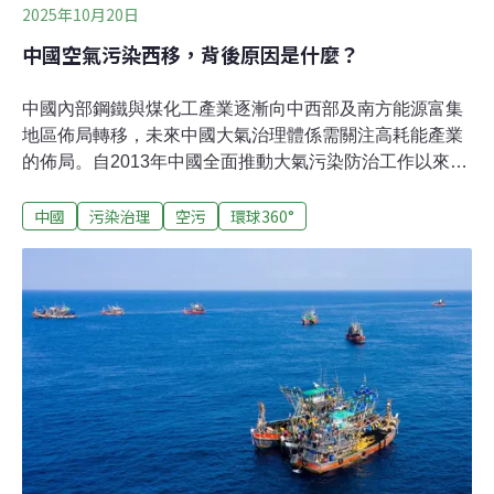
2025年10月20日
中國空氣污染西移，背後原因是什麼？
中國內部鋼鐵與煤化工產業逐漸向中西部及南方能源富集
地區佈局轉移，未來中國大氣治理體係需關注高耗能產業
的佈局。自2013年中國全面推動大氣污染防治工作以來，
空氣品質改善已取得了令人矚目的成效。根據芝加哥大學
中國
污染治理
空污
環球360°
「空氣品質生命指數」數據顯示，從2014～2022年，中國
細懸浮微粒（PM2.5）的平均濃度下降速度超過全球其他
國家。 2024年，全國近3/4的城市PM2.5年均濃度已低於
全國標準限值，與2015年相比，PM2.5年均濃度下降了
36%。這項成果得益於包括燃煤電廠脫硫與提標改造等在
內的一系列治理措施。中國先前的空氣污染治理工作主要
集中在東部地區。 2013年，國務院頒布《大氣污染防治行
動計畫》（「大氣十條」），對京津冀、長三角和珠三角
城市群設定了較全國平均更為嚴格的PM2.5下降目標。
2018年推出的《打贏藍天保衛戰三年行動計畫》，繼續聚
焦京津冀及週邊地區、長三角地區，並新增黃河中游的汾