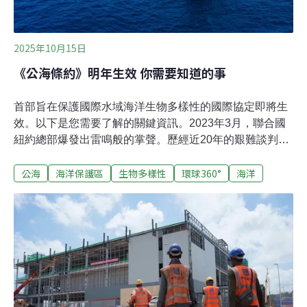
2025年10月15日
《公海條約》明年生效 你需要知道的事
首部旨在保護國際水域海洋生物多樣性的國際協定即將生
效。以下是您需要了解的關鍵資訊。2023年3月，聯合國
紐約總部爆發出雷鳴般的掌聲。歷經近20年的艱難談判，
《公海條約》最終獲得通過。條約全名為《國家管轄範圍
公海
海洋保護區
生物多樣性
環球360°
海洋
以外區域海洋生物多樣性協定》（Biodiversity Beyond
National Jurisdiction，簡稱BBNJ協定），旨在保護公海
生物多樣性、海洋資源以及特有物種，並推動惠益共享。
公海佔全球海洋面積2/3、不受任何國家管轄。現時超過60
個國家已完成條約的國內核准程序（即各國正式同意接受
條約約束），達到生效所要求的門檻。條約將於明年1月
17日正式生效。倡議人士原本希望，60國核准的門檻能在
今年6月於尼斯舉行的聯合國海洋大會上達成。雖然未能
如願，但是會議期間多國相繼完成國內核准程序，使核准