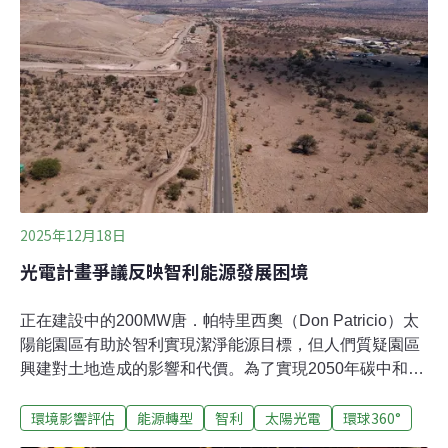
總統盧拉（Luiz Inácio Lula da Silva）在演講中表達了同
樣立場：「作為真相大會，這屆COP呼籲我們為森林、海
洋以及人類本身達成一項契約。」領導人的表態，讓關心
海洋的人們看到了希望。「如果我們回顧2015 年，『海
洋』這個詞在《巴黎協定》中根本不存在，」美國斯克里
普斯海洋研究所（Scripps Institution of Oceanography）
的研究員伯
2025年12月18日
光電計畫爭議反映智利能源發展困境
正在建設中的200MW唐．帕特里西奧（Don Patricio）太
陽能園區有助於智利實現潔淨能源目標，但人們質疑園區
興建對土地造成的影響和代價。為了實現2050年碳中和目
標，過去十年，智利關閉燃煤電廠，發展太陽能和風能等
環境影響評估
能源轉型
智利
太陽光電
環球360°
潔淨能源，這些行動使其成為南美洲再生能源領域的領導
者之一。然而，進展也伴隨著挑戰。智利的太陽能發電主