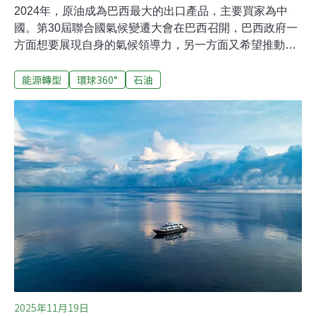
2024年，原油成為巴西最大的出口產品，主要買家為中
國。第30屆聯合國氣候變遷大會在巴西召開，巴西政府一
方面想要展現自身的氣候領導力，另一方面又希望推動一
個頗有爭議的亞馬遜油田開發計畫。去年，石油自2012年
能源轉型
環球360°
石油
以來首次超過大豆，成為巴西主要的出口產品。根據政府
公佈的貿易數據，2024年巴西對外石油銷售額接近450億
美元，超過了大豆的430億美元。過去五年巴西的原油出
口額增加了一倍多，較十年前幾乎翻了兩倍。中國是這項
需求背後的主要驅動力。根據巴西政府的數據，2024年中
國吸收了巴西44%的原油出口，其次是美國（13%）和西
班牙（11%）。過去十年間，對中原油出口額也翻了兩
倍。以噸位算，中國的佔比雖然不那麼顯著，但依然突
出。不過，儘管過去十年間中國對巴西石油的需求增加了
兩倍，但消費量卻與五年前相仿。專家表示，考慮到美國
總統川普發起了對中貿易戰，這一趨勢短期內可能會更加
明顯。 2月，中國採取反制措
2025年11月19日