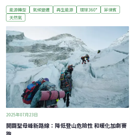
熱點地區，威爾瑪．安娜貝爾（Wilma Abanel）在這片海
能源轉型
氣候變遷
再生能源
環球360°
菲律賓
域靠捕魚為生，對不斷減少的魚類種群數量感到擔憂，她
將其歸咎於日益增多的液化天然氣（LNG）設施。她說，
天然氣
這些設施正對海洋保護區造成破壞。「過去，沒建工廠的
時候，我們的漁獲很多，不用擔心日常的開銷，供孩子上
學也沒有問題，」安娜貝爾說。「但隨著這些工廠越建越
多，我們面臨著嚴重的問題，因為不僅我們的生計和收入
受到了影響，更重要的是，環境遭到了破壞，我們的健康
也受到了威脅。」她補充說。LNG是冷卻後液化的天然
氣，以便於安全的儲存和長途運輸。LNG抵達進口終端
後，會透過加溫重新氣化，然後經由管線輸送到家庭或電
廠供其燃燒發電。今（2025）年1月初，菲律賓總統小馬
2025年07月23日
開闢聖母峰新路線：降低登山危險性 和暖化加劇賽
跑