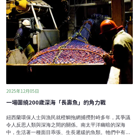
要集中在北部地區。在太陽能發電高峰期，智利輸電網無
法消化全部電力，這導致了能源損耗，也就是棄電現象。
智利能源部《2023-2027輸電擴展計畫》指出，鑑於目前
輸電基礎設施的局限性，在規劃新的輸電系統時，需要優
先考慮容量可用的地區。
2025年12月05日
一場圍繞200歲深海「長壽魚」的角力戰
紐西蘭環保人士與漁民就橙鯛拖網捕撈對峙多年，其爭議
令人反思人類與深海之間的關係。南太平洋幽暗的深海
中，生活著一種面目乖張、生長遲緩的魚類。牠們中有的