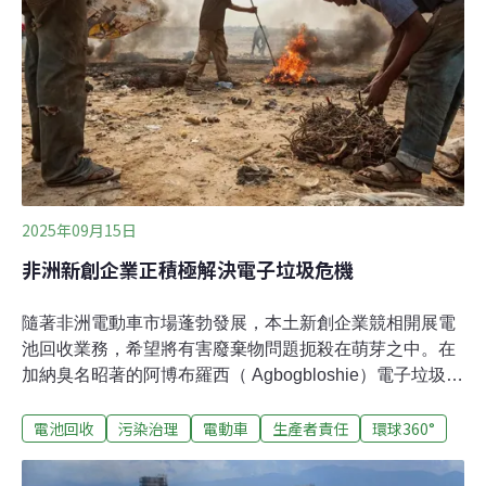
將追加1490億令吉（約352億美元）。相較於土地資源有
限的新加坡，馬來西亞憑藉其廉價的電力和勞動力、以及
充足的土地供應，成為更具吸引力的投資之地，並有望成
為東南亞地區增長最快的數據中心熱點地區。與東南亞許
多鄰國一樣，面對中美兩國之間的貿易戰，馬來西亞試圖
扮演中立角色。不過，這種
2025年09月15日
非洲新創企業正積極解決電子垃圾危機
隨著非洲電動車市場蓬勃發展，本土新創企業競相開展電
池回收業務，希望將有害廢棄物問題扼殺在萌芽之中。在
加納臭名昭著的阿博布羅西（ Agbogbloshie）電子垃圾
場，成百上千名非正規電子垃圾拾荒者不分晝夜地翻找這
電池回收
污染治理
電動車
生產者責任
環球360°
片廣闊的廢棄地，尋找含銅、鈷、鋰等有價值的金屬零
件。只要有電路板或電池的物品，就會被視為可入手的目
標。這些零件在黑市上需求龐大，價格相當可觀。