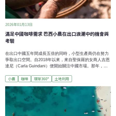
2026年01月13日
滿足中國咖啡需求 巴西小農在出口浪潮中的機會與
考驗
在出口中國五年間成長五倍的同時，小型生產商仍在努力
爭取出口空間。自2018年以來，來自聖保羅的女商人吉恩
達尼（Carla Guindani）便開始關注中國市場。那年，她
受巴西的政府出口促進機構ApexBrasil邀請，前往上海國
小農
咖啡
環球360°
土地利用
際食品展展示家庭農場的農產品。彼時，吉恩達尼擔任小
農合作社Terra Livre的負責人，因此攜帶參展的是社會運
動生產的特色農產品。積極的反應令吉恩達尼感到意外，
也讓她意識到出口中國的潛力。回到巴西後，她創立了
Raízes do Campo公司，專注於建立小農生產鏈，並在國
內外市場推廣巧克力、蜂蜜、黑胡椒，尤其是咖啡等產
品。受COVID-19疫情影響，業務一度推遲，但在2023年