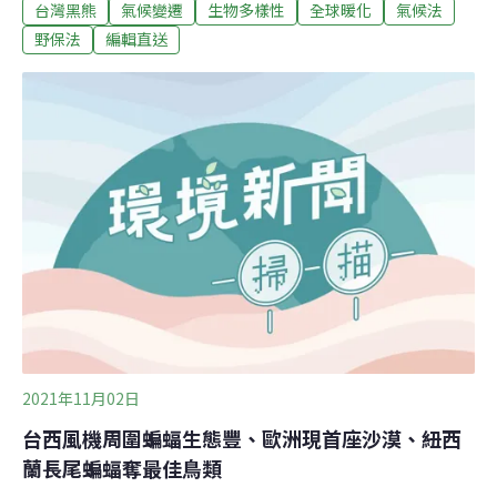
700公噸垃圾焚燒。（聯合報報導）逾20團體推《氣候變
台灣黑熊
氣候變遷
生物多樣性
全球暖化
氣候法
遷因應法》 籲納低碳蔬食台灣動物社會研究會等逾20個公
野保法
編輯直送
民團體今天聯袂說，立法院衛環委員會11、12日審查《氣
候變遷因應法》草案，據國內外資訊，主張經由修正動議
將低碳蔬食納入，籲朝野支持。倡議團體指出，聯合國政
府間氣候變遷專門委員會（IPCC）於2020年提出的「氣
候變遷與土地特別報告」也指出，多蔬果、少肉食的飲
食，可讓動物飼養量降低，直接減少溫室氣體排放，到
2050年的溫室氣體減緩潛力估計為7億到80億公噸二氧化
碳當量。IPCC於2022年新出爐第六次評估報告的第三冊
「氣候變遷的
2021年11月02日
台西風機周圍蝙蝠生態豐、歐洲現首座沙漠、紐西
蘭長尾蝙蝠奪最佳鳥類