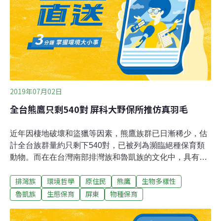
規模的情況下，推動能源轉型、空污改善，希望能創造多
贏的局面，將雲林縣打造成永續發展城市。（大紀元報
導）
2019年07月02日
全台熊鷹只剩540對 屏科大野保所推仿真羽毛
近年因棲地破壞和盜獵等因素，熊鷹族群已日漸稀少，估
計全台族群量約只剩下540對，已被列為瀕臨絕種保育類
動物。而在在台灣南部排灣族和魯凱族的文化中，具有重
要的象徵意義地熊鷹羽毛，價格節節升高。屏東科技大學
排灣族
環境哲學
原住民
熊鷹
生物多樣性
野生動物保育研究所與林務局合作推出「熊鷹仿真羽毛工
作坊」，由工藝師指導製作仿真羽毛，希望可以代替真的
魯凱族
生態保育
屏東
物種保育
熊鷹羽毛，不過部落領袖接受度不一，屏科大表示會持續
努力達到維護傳統文化、又可保育熊鷹的雙贏目標。工作