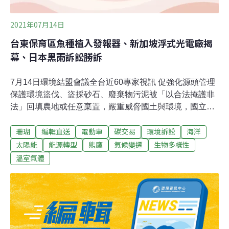
2021年07月14日
台東保育區魚種植入發報器、新加坡浮式光電廠揭
幕、日本黑雨訴訟勝訴
7月14日環境結盟會議全台近60專家視訊 促強化源頭管理
保護環境盜伐、盜採砂石、廢棄物污泥被「以合法掩護非
法」回填農地或任意棄置，嚴重威脅國土與環境，國立成
功大學於防疫期間，透過視訊邀請全台產官學研及NGO環
珊瑚
編輯直送
電動車
碳交易
環境訴訟
海洋
團近60位專家，召開環境結盟活動，第四河川局長李友平
在會中表示，近年來因垃圾焚化爐即將屆限及處理費大幅
太陽能
能源轉型
熊鷹
氣候變遷
生物多樣性
提高，導致大量廢棄物被趁夜濫倒在全國河川區域，污染
溫室氣體
河川水源，建議環保單位必須源頭管理。（自由時報報
導）改善空污與能源轉型 雲縣府邀台塑及專家進行討論雲
林縣政府為改善空污與能源轉型，14日下午邀請專家學
者、產業代表舉辦「空氣污染與能源轉型專家諮詢會
議」，共同探討如何在兼顧工安、環保、人民期待、經濟