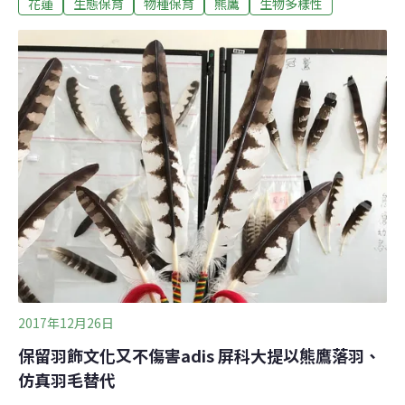
花蓮
生態保育
物種保育
熊鷹
生物多樣性
是雞毛」，但不知是哪一種猛禽，且近半年已損失近10隻
雞，這次發現土雞陳屍後，在檳榔樹上裝設自動相機，沒
想到真的拍到熊鷹吃母雞屍體。錄影畫面拍了一個多小
時，畫面中熊鷹曾試圖叼走雞，但土雞太重，只好原地進
食，其他珠雞雖在旁邊一直叫、試圖威嚇，但不敢靠近熊
鷹，約下午一點多熊鷹吃飽離開。養雞場主人說，他原本
就愛動物、喜歡拍攝生態照，也知道熊鷹很稀有，雖然知
道「牠隨時可能回來」造成損失，但他很願意和鷹和平共
處。台灣猛禽研究會常務監事林文宏表示，台灣目前8種
日行性的本土猛禽中，以熊鷹最稀少、體型也最大最兇
猛，由於棲息環境通常在大面積的原始林，一般很難觀察
到牠。藍腹鷳、飛鼠甚至台灣獼猴、山羌都可能是牠的
2017年12月26日
保留羽飾文化又不傷害adis 屏科大提以熊鷹落羽、
仿真羽毛替代