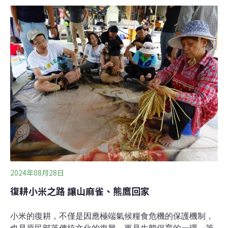
區域推行台灣黑熊生態服務給付計畫，內容除了巡護棲
地、入侵自主通報外，也配合在巡守範圍內架設紅外線自
動相機。今年5至6月份，參與計劃的嘉義縣鄒族獵人協會
獵人湯志卿三度在新高口巡守區域拍攝到黑熊出沒，9月
又在特富野部落獵場領域往北的霞山登山路徑旁，再度拍
到一隻黑熊成年個體，顯示該區域黑熊族群非常活躍。部
落社區所拍攝的黑熊影像，除了可提供黑熊族群數量分
布、生態習性監測資訊，透過「生態服務給付」方案，林
保署可提供「生態薪水」給協助維護瀕危物種棲地的居
民，以降低人獸衝突、共享保育成果。而這次拍攝到黑熊
的
2024年08月28日
復耕小米之路 讓山麻雀、熊鷹回家
小米的復耕，不僅是因應極端氣候糧食危機的保護機制，