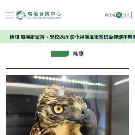
電子報
登入
訊
風機離聚落、學校過近 彰化福漢風電案環委建議不應開發
熊鷹