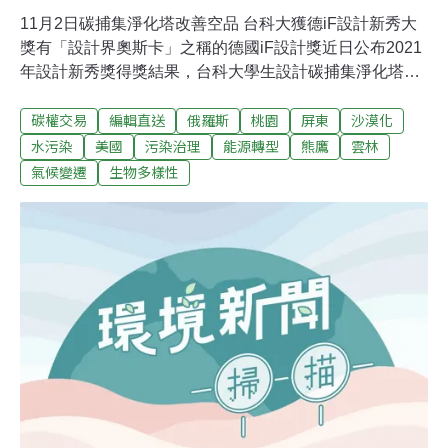
11月2日碳捕集淨化塔改善空品 台科大獲德iF設計新秀大
獎有「設計界奧斯卡」之稱的德國iF設計獎近日公布2021
年設計新秀獎得獎結果，台科大學生設計碳捕集淨化塔，
獲得年度大獎。碳捕集淨化塔設計透過生物科技技術，以
碳權交易
編輯直送
俄羅斯
桃園
屏東
沙漠化
細菌和基因改造的黃金葛，試圖分解過度排放的二氧化
碳，透過新興的過濾設計流程，結合碳捕集的技術，達成
水污染
美國
污染治理
能源轉型
熊鷹
雲林
永續資源願景以及空氣品質的淨化。（中央社報導）桃園
氣候變遷
生物多樣性
四里試辦專用垃圾袋 11月起實施一年雙北垃圾費隨袋徵
收、桃園沒有，造成與新北交界的桃園地區被跨界丟垃
圾。桃園市政府環保局為此在八德區大仁、大明里及龜山
區迴龍、龍華里試辦專用垃圾袋制度，防止外縣市垃圾入
侵。今年10月為試辦宣導期，與實施前相較，試辦區的四
條清運路線每天合計約減少3.5公噸的垃圾，垃圾車準點率
更高達九成。11月起若非使用桃園市專用垃圾袋丟垃圾，
清潔隊一律拒收，預計實施一年。（中央社報導）