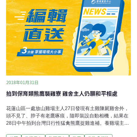
坊由屏科大野保所教授所孫元勳在林務局的支持下舉辦，
邀請對熊鷹羽毛有深入觀察的工藝師鍾金男擔任授課講
師，傳授仿真熊鷹羽毛的繪製技術。至今已連辦2年，吸
引不少年輕的部落族人參加。除了仿真羽毛，野保所也正
在蒐集全台灣各單位圈養熊鷹的自然落羽，希望之後能夠
讓具有配戴資格的部落族人申請使用。
2018年01月31日
拍到保育類熊鷹襲雞寮 雞舍主人仍願和平相處
花蓮山區一處放山雞場主人27日發現有土雞陳屍雞舍外，
頭不見了、脖子有老鷹啄痕，隨即裝設自動相機，結果在
28日中午拍到台灣日行性猛禽熊鷹捉雞進補。養雞場主人
表示，去年夏天就多次懷疑有老鷹抓雞，養雞場「滿地都