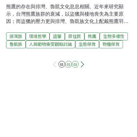
熊鷹的存在與排灣、魯凱文化息息相關。近年來研究顯
示，台灣熊鷹族群的衰減，以盜獵與棲地喪失為主要原
因；而盜獵的壓力更與排灣、魯凱族文化上配戴熊鷹羽
毛，以及馴鷹市場所衍生的買賣相關。為了維持實踐傳統
排灣族
環境哲學
盜獵
原住民
熊鷹
生物多樣性
文化與熊鷹族群存續之間的平衡，屏東科技大學野生動物
保育所鳥類生態研究室本月再度邀集排灣族各部落領袖
魯凱族
人與動物衝突觀點討論
生態保育
物種保育
（mamazangiljan）與會，除了討論維持傳統文化並兼顧
熊鷹保育，座談會中提出以自然落羽、仿真羽毛做為替代
01
02
03
方案，並首度展示仿真羽毛。仿真、自然落羽 可部份取代
由孫元勳主持的鳥類生態研究室經過幾年的努力，研擬以
自然落羽與仿真羽毛的替代方案，作為族人配戴鷹羽的合
法來源。「期望未來可以不要再花錢買羽毛，任何能達到
這理想的我們都會盡力去做。」熊鷹羽毛庫房的構想是收
集全台圈養或救傷收容的熊鷹自然更換的羽毛，供部落傳
統上具有配戴熊鷹羽毛資格的部落領袖申請。不過申請人
資格認定、申請時機和流程等細節，仍需要各部落