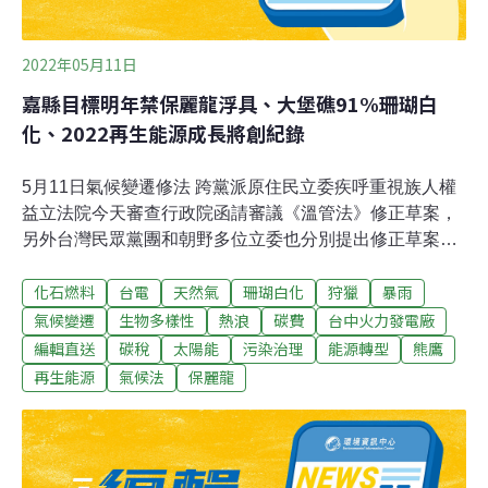
2022年05月11日
嘉縣目標明年禁保麗龍浮具、大堡礁91%珊瑚白
化、2022再生能源成長將創紀錄
5月11日氣候變遷修法 跨黨派原住民立委疾呼重視族人權
益立法院今天審查行政院函請審議《溫管法》修正草案，
另外台灣民眾黨團和朝野多位立委也分別提出修正草案，
併案審查，相關版本累計多達約20案。多位原住民立委則
化石燃料
台電
天然氣
珊瑚白化
狩獵
暴雨
跨黨派共同召開記者會，質疑行政院版法案草案對於原住
民族權益鮮少著墨，疾呼因應氣候變遷相關修法應納入原
氣候變遷
生物多樣性
熱浪
碳費
台中火力發電廠
住民族的角色，重視原住民族的權益。（中央社報導）碳
編輯直送
碳稅
太陽能
污染治理
能源轉型
熊鷹
稅延宕20年 立委：財政部別裝睡財政部2006年提出《能
再生能源
氣候法
保麗龍
源稅條例》草案，2026年歐盟課徵碳關稅，台灣碳費延至
2024年開徵，民眾黨立委蔡壁如、張其祿等人今天指出，
專款專用的碳費，額度、用途、效益都有限，恐拖延台灣
整體減碳時程；碳稅才能達到「環保減碳、產業升級、社