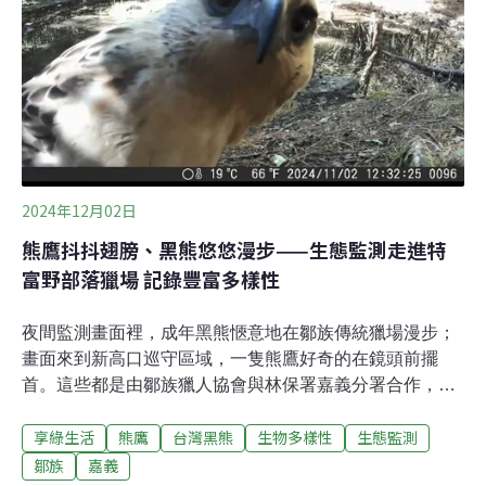
山區，他經常在這裡等熊鷹。他曾有過連續五個月、幾乎
天天到山區蹲點，最終卻只拍到三次求偶畫面的艱辛經
歷。熊鷹是「定點伏擊」型的猛禽，不像同為森林性猛禽
的林鵰，常在空中長時間巡弋。梁皆得導演說：「牠的滯
空時間只有林鵰的四分之一。」極難在廣闊的天空中，捕
捉到牠的身影。連看見都很難，想研究牠們更是難上加難
熊鷹棲息於海拔300到2800公尺的山區，喜歡有大樹
2024年12月02日
熊鷹抖抖翅膀、黑熊悠悠漫步——生態監測走進特
富野部落獵場 記錄豐富多樣性
夜間監測畫面裡，成年黑熊愜意地在鄒族傳統獵場漫步；
畫面來到新高口巡守區域，一隻熊鷹好奇的在鏡頭前擺
首。這些都是由鄒族獵人協會與林保署嘉義分署合作，在
生態服務給付計畫下拍攝到的珍貴成果。為增進部落對投
享綠生活
熊鷹
台灣黑熊
生物多樣性
生態監測
入台灣黑熊保育工作，增進對黑熊的認識，農業部林業及
自然保育署嘉義分署自去（2023）年起，於黑熊分布熱點
鄒族
嘉義