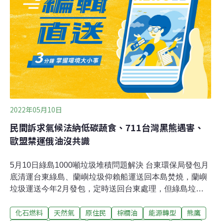
會分配正義」三重效益，應儘速推出延宕近20年的碳稅版
本，並納入《氣候變遷因應法》。（聯合報報導）
2022年05月10日
民間訴求氣候法納低碳蔬食、711台灣黑熊遇害、
歐盟禁運俄油沒共識
5月10日綠島1000噸垃圾堆積問題解決 台東環保局發包月
底清運台東綠島、蘭嶼垃圾仰賴船運送回本島焚燒，蘭嶼
垃圾運送今年2月發包，定時送回台東處理，但綠島垃圾
運送流標四次、累積約1000公噸垃圾，日前終於傳出好消
化石燃料
天然氣
原住民
棕櫚油
能源轉型
熊鷹
息，本月3日成功發包，預估月底開始清運，今年可載回