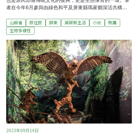
也是原民部落傳統文化的復興，更是生態保育的一環。筆
者在今年6月參與由綠色和平及屏東縣瑪家鄉深活共構共
同舉辦的「部落豐收文化與生物多樣性倡議行動工作
山麻雀
原住民
屏東
減碳新生活
小米
熊鷹
坊」，進一步了解到小米的多樣性及其與生態保育的關
係。聯合國糧食及農業組織將2023年訂定為「國際小米年
生物多樣性
（International Year of Millets, IYM）」，面對極端氣候
下，呼籲大眾重視作物基因多樣性的重要，並提升對小米
營養及健康價值的重視，因其為因應氣候變遷的有力糧食
作物。小米為東方五穀之首，富含蛋白質、粗脂肪、膳食
纖維，適合在乾旱缺乏灌溉的地區生長，台灣海拔2000公
尺以下的山地都可栽培小米。以往小米是原住民重要的主
要糧食作物，糯性小米具黏性，適合做麻糬、糕點，如奇
拿富、阿拜；粳性小米無黏性，適合煮粥、稀飯；中性小
米適合釀小米酒，小米田周邊也會種植些可採收來食用或
運用的植物
2023年09月14日