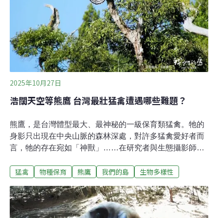
究與保育的最新成果，更展現政府、學界與民間協力守護
自然的跨界能量。跨域協作 打造熊鷹保育新頁本次特展由
社團法人台灣猛禽研究會主辦，並獲緯創人文基金會支
持，玉山國家公園管理處與台北市動物保護處共同指導，
由拾遺工作室策展。展覽內容從生態研究、救傷故事到文
化保存，完整呈現熊鷹保育的多面向努力。根據農業部林
業及自然保育署最新發
2025年10月27日
浩闊天空等熊鷹 台灣最壯猛禽遭遇哪些難題？
熊鷹，是台灣體型最大、最神秘的一級保育類猛禽。牠的
身影只出現在中央山脈的森林深處，對許多猛禽愛好者而
言，牠的存在宛如「神獸」……在研究者與生態攝影師眼
中，熊鷹是最艱鉅的目標。在排灣族與魯凱族的文化裡，
猛禽
物種保育
熊鷹
我們的島
生物多樣性
牠的羽毛象徵地位與榮耀，但時代變遷，傳統規範式微，
想佩戴熊鷹羽毛的人變多，導致嚴峻的盜獵危機。當科學
家們努力探索熊鷹的奧秘，在這片土地上，古老文化與熊
鷹該如何並存？下著雨的早晨，長期拍攝鳥類生態紀錄片
的梁皆得導演決定賭一把，開了一個多小時的車來到北部