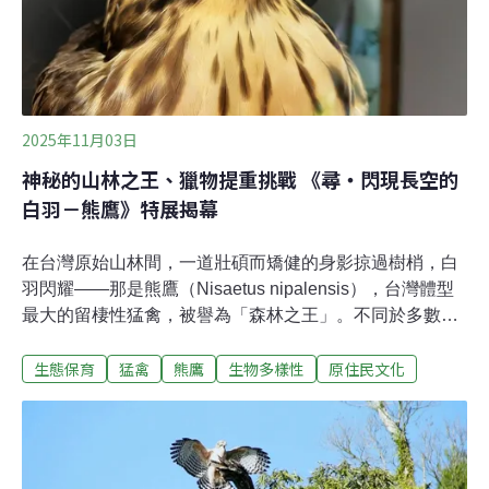
2025年11月03日
神秘的山林之王、獵物提重挑戰 《尋・閃現長空的
白羽－熊鷹》特展揭幕
在台灣原始山林間，一道壯碩而矯健的身影掠過樹梢，白
羽閃耀——那是熊鷹（Nisaetus nipalensis），台灣體型
最大的留棲性猛禽，被譽為「森林之王」。不同於多數高
空翱翔的猛禽，熊鷹以靈巧身姿穿梭於山林間，是台灣神
生態保育
猛禽
熊鷹
生物多樣性
原住民文化
秘且具象徵性的日行性猛禽之一。 為讓更多人認識這位山
林中的隱者，台北市動物保護處與台灣猛禽研究會於31日
在陽明山「草山猛禽中心」舉辦《尋・閃現長空的白羽－
熊鷹》特展記者會，宣布展覽自即日起至明（2026）年3
月1日開放民眾免費參觀。這場展覽不僅集結近年熊鷹研