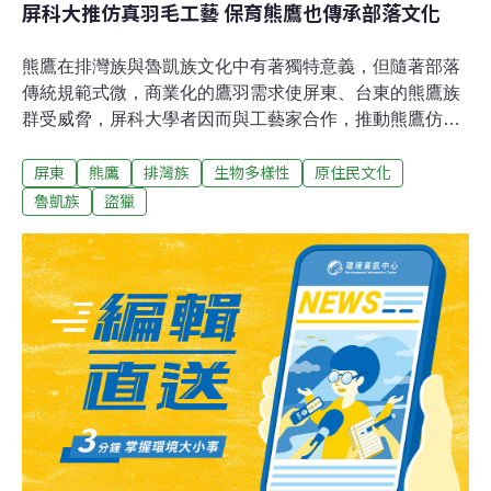
屏科大推仿真羽毛工藝 保育熊鷹也傳承部落文化
熊鷹在排灣族與魯凱族文化中有著獨特意義，但隨著部落
傳統規範式微，商業化的鷹羽需求使屏東、台東的熊鷹族
群受威脅，屏科大學者因而與工藝家合作，推動熊鷹仿真
羽毛繪製技術，希望兼顧部落文化與生態保育。11日起在
屏東
熊鷹
排灣族
生物多樣性
原住民文化
屏東林業小棧展出「熊鷹仿真羽毛暨部落傳統文化展」，
呈現工藝推動五年的成果，以及熊鷹與部落交織的文化歷
魯凱族
盜獵
史。鷹羽黑市價格飆漲 保育類熊鷹盜獵嚴重 熊鷹是台灣
體型最大的日行性猛禽，主要分布於中高海拔的原始森
林，學者推估，全台熊鷹族群數量不到500對，屬於瀕危
保育類野生動物。熊鷹亞成鳥的羽毛有獨特的三角斑紋，
與百步蛇相似，因此在排灣族和魯凱族的傳說中，熊鷹和
百步蛇都是守護部落、高傲尊貴的代表。在重要祭儀時，
可見部落領袖和勇士、貴族的頭上，佩戴有熊鷹羽飾的頭
冠，象徵著領袖守護族人的責任和尊貴的身分。過去佩戴
鷹羽有嚴謹的規範。不過，屏科大野生動物保育研究所教
授孫元勳的團隊調查，隨著部落的傳統規範式微，