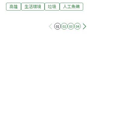
高雄
生活環境
垃圾
人工魚礁
等，由清理垃圾種類分析其來源多來自漁業與休閒釣魚。
高市海洋局表示，海洋垃圾危害已經是國際議題，其中不
乏發生海洋生物誤食、海洋生物棲地環境破壞等海洋垃圾
01
02
03
04
危害新聞，陸域垃圾與海域環境相互影響，海洋垃圾對環
境的破壞不分地域，與人們的生活亦息息相關。海洋局呼
籲民眾應減少塑膠用品及拋棄式用品使用，隨手將垃圾攜
回岸上垃圾桶妥善丟棄並作好資源回收，減少人為垃圾之
破壞，身體力行一同來愛護海洋。