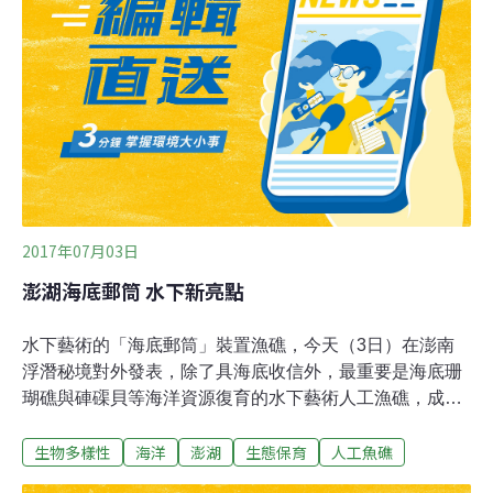
境，都已經這個時代了還投放人工魚礁，「魚哪有住在鋼
鐵房子裡」，意指政府保育觀念沒進步。海龍王愛地球協
會執行長林愛龍也表示，人工魚礁的本意是希望復育漁業
資源，但到了台灣，卻常常成了聚集魚群的陷阱，因此，
投放人工魚礁後，不但沒有增加海底的魚群，反而是把魚
群聚集後，更方便釣客一網打盡。鄭明修說，國際人工魚
礁區通常也會有設置相關措施，比如說透過人員巡守，避
2017年07月03日
澎湖海底郵筒 水下新亮點
水下藝術的「海底郵筒」裝置漁礁，今天（3日）在澎南
浮潛秘境對外發表，除了具海底收信外，最重要是海底珊
瑚礁與硨磲貝等海洋資源復育的水下藝術人工漁礁，成為
澎湖水下的新亮點。澎湖縣政府旅遊處表示，澎湖美麗的
生物多樣性
海洋
澎湖
生態保育
人工魚礁
海底世界，千變萬化，多彩繽紛，配合潛水水下觀光旅遊
興起，選在馬公澎南浮潛秘境一處6米深的海底興建一座