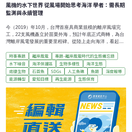
風機的水下世界 從風場開始思考海洋 學者：需長期
監測與永續管理
今（2019）年10月，台灣首座具商業規模的離岸風場完
工，22支風機矗立於苗栗外海，預計年底正式商轉，為台
灣離岸風電發展的重要里程碑。從陸上走向海洋，看起來
乾淨、有效率又有如入「無人之境」的離岸風電，在規畫
時事專題
離岸風電
專題-離岸風電時代的生態備忘錄
與施工的擾動過程中，意外掀出我國多年來乏人問津的海
域管理與海洋生態調查問題。全球風機發展不到30年 從
水下噪音
海洋保護區
生物多樣性
海洋生態
IUCN資料看海洋生態衝擊當提到離岸風電對海洋生態的影
底棲生物
石首魚
SDGs
人工魚礁
魚類
深度報導
響，許多人可能直覺想到鯨豚等海洋哺乳動物，但更重要
能源轉型
愛知目標
再生能源
生態保育
的其實是維持海洋生物共存的生態系。「重點絕非只有鯨
豚，範圍也不能只限風場」，資深生態研究員在接受環境
資訊中心專訪時曾提醒，「鯨豚再怎麼厲害，也無法在棲
地衰退、食物鏈崩潰的海洋環境裡存活。」那麼，離岸風
電會不會影響海洋生態[1]？台灣才剛起步，目前尚無長期
監測數據，恐怕無法回答這個問題。世界上最早的離岸風
機建於1991年，因此在1990年代以前，也幾乎沒有這方面