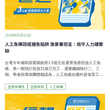
的資料。
2018年05月15日
人工魚礁恐成捕魚陷阱 漁業署坦言：巡守人力確實
缺
台電今年補助苗栗縣政府1.5億元在通霄漁港投放人工魚
礁，第一期預計投放21座已完工，還要繼續執行二、三
期。學者與環保團體都認為，人工魚礁在國外是保育工
作，但到了台灣，沒有評估後續效益，無巡守人力、聚魚
生物多樣性
生態保育
人工魚礁
效應下，更可能成為過度捕撈的陷阱，是錯誤政策。根據
漁業署資料顯示，目前台灣共有88處人工漁礁區，不過，
因只有投放人工魚礁，卻缺乏巡守人力，常被環保團體與
學者批評影響自然生態與棲息環境。中央研究院生物多樣
性研究中心研究員鄭明修直指，生物需要自然的生態環