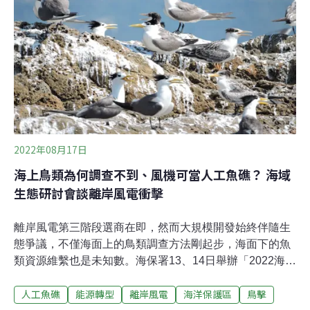
審才具選商資格。
2022年08月17日
海上鳥類為何調查不到、風機可當人工魚礁？ 海域
生態研討會談離岸風電衝擊
離岸風電第三階段選商在即，然而大規模開發始終伴隨生
態爭議，不僅海面上的鳥類調查方法剛起步，海面下的魚
類資源維繫也是未知數。海保署13、14日舉辦「2022海洋
保育面面觀—台灣海域生態守護研討會」，學者點出為何
人工魚礁
能源轉型
離岸風電
海洋保護區
鳥擊
風場業者花錢做調查，卻「大部分鳥隻都調查不到」的怪