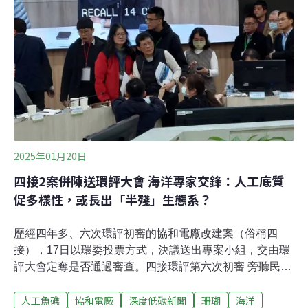
時也清理海底的垃圾。泡海水的海漂垃圾含有氯 去化問題
如何解？寶特瓶、塑膠袋、漂流木，這些廢棄物因為泡過
海水，被處理業者視為拒絕往來戶。原來泡過海水的廢棄
物含有鹽分，也就是氯化鈉，進入一般的焚化爐或鍋爐燃
燒，可能會形成有毒物質戴奧辛。花蓮的垃圾目
2025年01月20日
四接2案併陳送環評大會 海洋專家交鋒：人工底質
促多樣性，或長出「半殘」生態系？
歷經四年多、六次環評初審的協和電廠改建案（俗稱四
接），17日以環委投票方式，決議送出專案小組，交由環
評大會定奪是否通過審查。四接環評第六次初審 旁聽民眾
發言4小時台電規劃改建基隆協和電廠，預計將四部
人工魚礁
協和電廠
深度低碳新聞
珊瑚
海洋
0.5GW的燃重油機組，改為二部2.6GW的燃氣機組，因此