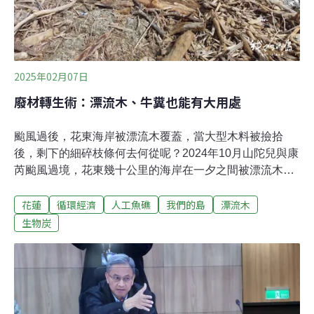
波對海洋生態的衝擊最受關切離岸風場在施工中及營運後
的噪音，以及海纜電磁波對海域生態的影響，特別是噪音
對鯨豚及魚類之衝擊，以及限縮漁民捕魚的漁場最受大眾
關切與質疑。所幸隨著科技的進步，施工打椿的減
2025年02月07日
廢材轉生術：漂流木、牛糞也能有大用處
颱風過後，花東海岸被漂流木覆蓋，當大型木料被撿拾
後，剩下的細碎枝條何去何從呢？2024年10月山陀兒與康
芮颱風過境，花東幾十公里的海岸在一夕之間被漂流木占
領。當大型有價值的木料被人們撿拾完畢後，剩下大量細
花蓮
循環經濟
人工魚礁
我們的島
漂流木
碎的枝條，這些廢材連焚化爐和水泥窯都拒絕接收。東華
大學、工研院和花蓮一家牧場合作，漂流木送進氣化爐可
生物炭
以產生熱能，也可以蛻變成生物炭。生物炭和水泥混合做
成人工魚礁，成為海洋復育的幫手。找對方法，廢材也可
以有大用途！每年5～8月海浪平穩，許多潛水愛好者會來
到花蓮七星潭海域，觀察珊瑚礁生態，與魚群共游。花蓮
縣海洋生態保育協會由一群潛水的同好組成，在潛水的同