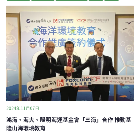
必須興建防波堤、液化天然氣接收碼頭。然而，天然氣儲
槽及氣化設施需要填海造陸14.5公頃，引起關心生態及港
務安全的民眾反彈。17日會議共77位民眾登記旁聽，原本
上午9點30分就要召開，因釐清民眾發言議題，10點才正
式開始。歷經4小時，將近60名民眾於下午2點全數發言完
畢，會議進入操船安全、港埠營運及海洋生態三議題的討
論。反方生態專家陳昭倫：消波塊長出「半殘」生態系反
四接團體推薦中研院生物多樣性中心研究員陳昭倫擔任海
洋生態議題的環評專家，不過因會議撞期，改以錄影方式
陳述意見。陳昭倫指出，台電環說書的珊瑚物種鑑定「錯
誤百出」，調查中竟有大西洋的
2024年11月07日
鴻海、海大、陽明海運基金會「三海」合作 推動基
隆山海環境教育