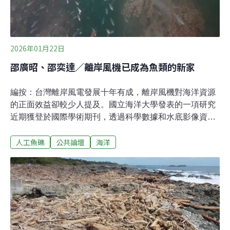
2026年01月22日
邵廣昭、邵奕達／離岸風機已成為魚類的新家
編按：台灣離岸風電發展十年有成，離岸風機對海洋資源
的正面效益卻較少人提及。國立海洋大學發表的一項研究
近期獲登於國際學術期刊，透過科學數據和水底影像資料
證明，風機已成為魚類的新家。本文由該研究的兩位作
人工魚礁
公共論壇
海洋
者，親自撰文介紹其研究的背景及發現，與讀者共享。台
灣的離岸風電從十年前開始起跑，之後歷經與當地漁民的
溝通協調和環評委員嚴謹的環評審查，到施工時所面對的
抗爭以及Covid-19疫情的影響，目前終於有七座風場，超
過400多部風機正在台灣海峽運轉，及時彌補因核電除
役，以及火力電廠以煤換氣政策下短缺的電力供應，不但
大幅減少了碳排放，也使台灣的經濟得以持續發展，國民
所得超越日、韓等國，再度成為亞洲第四名。噪音及電磁