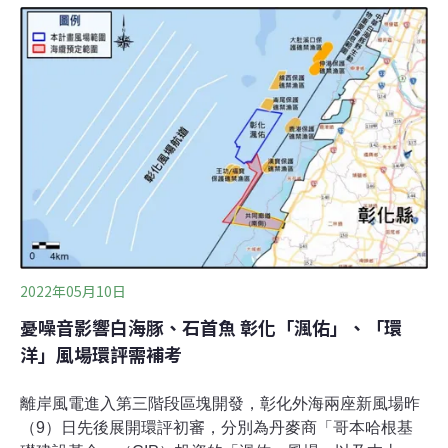
象，也有學者指出，離岸風場搭配禁漁措施，或可產生類
似海洋保護區的功效，「風場內的禁漁範圍越大、管理越
嚴格，保護成效就越高。」台灣海峽航道外都是風場 也是
國際公認候鳥遷徙線位在全球九條公認的候鳥遷徙線之一
「東亞澳鳥類遷徙線（East Asian-Australasian Flyway﹐
EAAF）」，台灣是鳥類遷徙的重要度冬地及中繼站，每
年至少有350種、數百萬隻鳥類通過台灣海峽。由於離岸
風機體積龐大，成排的風機可能形成「風牆」使鳥類難以
跨越，增加鳥擊風險，因此在我國離岸風場開發進程中，
鳥類生態的衝擊與危害時常成為爭議。台灣風場的停棲海
鳥不
2022年05月10日
憂噪音影響白海豚、石首魚 彰化「渢佑」、「環
洋」風場環評需補考
離岸風電進入第三階段區塊開發，彰化外海兩座新風場昨
（9）日先後展開環評初審，分別為丹麥商「哥本哈根基