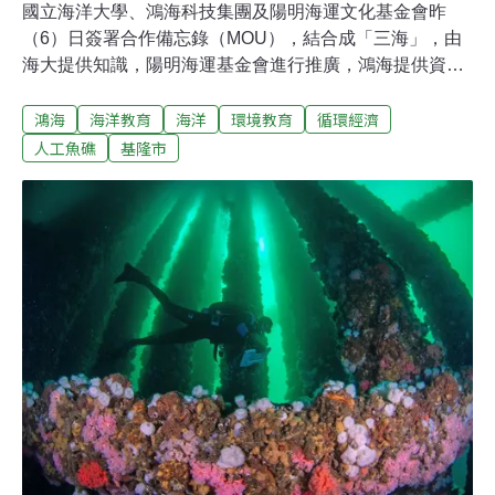
國立海洋大學、鴻海科技集團及陽明海運文化基金會昨
（6）日簽署合作備忘錄（MOU），結合成「三海」，由
海大提供知識，陽明海運基金會進行推廣，鴻海提供資
金，攜手推動海洋環境教育，期盼將永續海洋文化從基隆
鴻海
海洋教育
海洋
環境教育
循環經濟
這座山海城市向外擴張。三海攜手推廣環境教育 盼與海共
好成普世價值海洋大學、鴻海集團及陽明海運基金會昨日
人工魚礁
基隆市
舉辦MOU簽署典禮，三方要攜手投入海洋保護、海洋環境
教育及海洋文化推廣，共同推進海洋永續發展。海洋大學
副校長冉繁華說明，先前已與鴻海合作，如今加上陽明基
金會，成為「三海計畫」。海大水產養殖學教授李孟州解
釋，三方本來各自進行海洋教育，透過合作由鴻海提供資
金、海大提供最新海洋知識，基金會負責推廣，讓更多社
區民眾了解海洋永續、海洋科技等新觀念。基隆是有深厚
歷史的山海城市，要讓這些文化、知識從基隆向外擴張，
將在本月16日、23日，於陽明海洋文化藝術館舉辦關於魚
骨、海洋酸化的課程，後續也會由海大規劃更多活