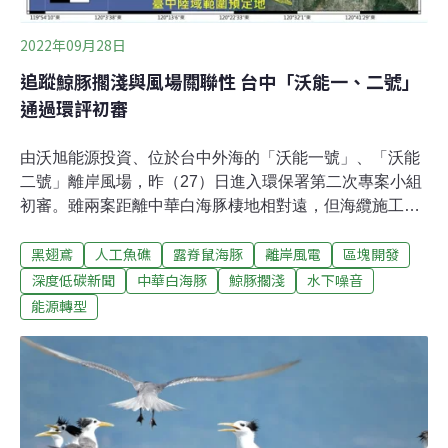
命，」加州大學聖塔芭芭拉分校海洋生物學家勒福
（Milton Love）向《國家地理
2022年09月28日
追蹤鯨豚擱淺與風場關聯性 台中「沃能一、二號」
通過環評初審
由沃旭能源投資、位於台中外海的「沃能一號」、「沃能
二號」離岸風場，昨（27）日進入環保署第二次專案小組
初審。雖兩案距離中華白海豚棲地相對遠，但海纜施工仍
可能撞擊鯨豚，經環委要求，開發單位承諾在工作船上配
黑翅鳶
人工魚礁
露脊鼠海豚
離岸風電
區塊開發
置鯨豚觀測員，發現鯨豚就會將船速降至2節以下，是離
岸風電「區塊開發」階段中最低的船速限值。針對民間十
深度低碳新聞
中華白海豚
鯨豚擱淺
水下噪音
分關注的露脊鼠海豚擱淺問題，開發單位則表示該物種擱
能源轉型
淺與風場開發並無直接關聯，認為現在的水下噪音限值已
經具有一定保護力，並承諾會持續追蹤露脊鼠海豚擱淺原
因。專案小組最後建議兩案修正後通過，送交環評大會審
查。區塊開發首輪選商收件本週截止 台中外海由沃能、渢
妙、北能競爭離岸風電已進入第三階段「區塊開發」，第
一輪申請收件將在本週五（9月30日）截止，通過環評初