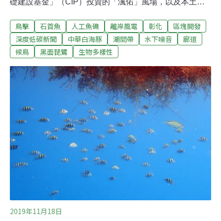
礎建設基金」（CIP）投資的「渢佑」風場，以及本土能
源開發商台亞風能主導的「環洋」風場，均需補件再審。
鳥擊
石首魚
人工魚礁
離岸風電
彰化
區塊開發
兩座風場面臨相似的生態疑慮，包括鳥擊風險、陸纜施工
對於彰化潮間帶的衝擊、水下噪音影響石首魚及白海豚
深度低碳新聞
中華白海豚
潮間帶
水下噪音
廊道
等，環委與環保團體紛紛提出質疑。此外，兩案選址皆位
候鳥
黑面琵鷺
生物多樣性
於航道內側，與政策環評的航道外優先開發規範是否違
背，也需進一步釐清。CIP「渢」字輩第二案、台亞第一
案 海纜上岸皆行經潮間帶由丹麥離岸風電開發商CIP投資
的彰化「渢佑」風場，是該業者繼台中「渢妙」風場後，
又一個進入環評的區塊開發場址。風場位於彰化外海，為
CIP六個區塊開發風場中，離岸最近的一座。風場面積約
44平方公里，預計設置30~37座、9~20MW等級的風機，
最大總裝置容量600MW。
2019年11月18日