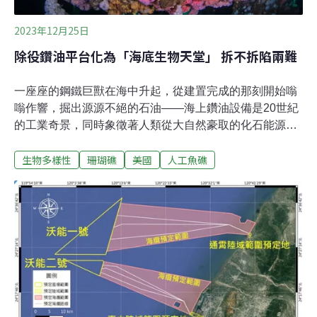
2023年12月25日
除役鑽油平台化為「海底生物天堂」 拆不拆陷兩難
一座座的鋼鐵巨獸在海中升起，從建置完成的那刻開始嗡
嗡作響，掘出源源不絕的石油——海上鑽油設備是20世紀
的工業奇景，同時象徵著人類從大自然豪取的化石能源，
以及對海洋的無情破壞。隨著開採結束，或投資不符效益
生物多樣性
珊瑚礁
美國
人工魚礁
而關閉，愈來愈多鑽油平台來到除役階段。它們本應拆
除，還給海洋一片寬闊，但也有生物學家不贊成拆除，因
為它們已成為大量生物定居之處，成為海洋中意外璀璨的
一角。珊瑚礁生物的海中綠洲美國國會1984年即簽署法
令，承認鑽油設備帶來的生物、社會與經濟效益，鼓勵發
展人工珊瑚礁。美國安全與環境執法局（BSEE）還為此
制定「Rigs To Reefs」（從平台到珊瑚礁）計畫，推動海
上石油與天然氣平台生態系的相關研究。在墨西哥灣，已
有573座鑽油設備被認定為「人工珊瑚礁」，有一些甚至
納入國家海洋保護區的範圍。「每平方英吋都覆蓋了生