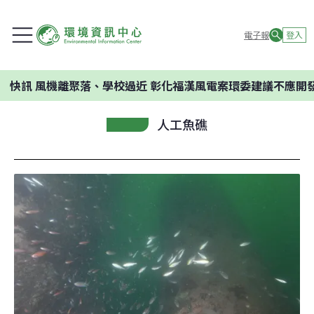
電子報
登入
機離聚落、學校過近 彰化福漢風電案環委建議不應開發
人工魚礁