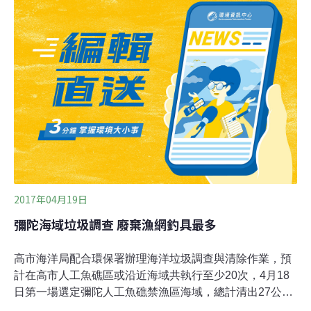
高達160公分的海底郵筒，未來只有透過浮潛或潛水等才
能一探究竟與親近這水下郵筒人工漁礁。澎湖縣長陳光復
今天在高溫下主持這水下郵筒發表，提供遊客多樣化的旅
遊型態，更象徵發展海洋觀光與宣示海洋保育等重要，在
水下郵筒發表之前，與會的各界代表並先行舉行一場淨灘
活動，讓海岸線更加潔淨迷人。 澎湖縣政府旅遊處長王馨
珮表示，這座水下裝置藝術「海底郵筒」人工漁礁，結合
藝術、魚礁與郵筒之功能，高有160公分，重達800公斤，
考量裝置在海底，特別選用不鏽鋼材質，外觀再使用混凝
土和磁磚馬賽克，以澎湖海底珊瑚樂園為主
2017年04月19日
彌陀海域垃圾調查 廢棄漁網釣具最多
高市海洋局配合環保署辦理海洋垃圾調查與清除作業，預
計在高市人工魚礁區或沿近海域共執行至少20次，4月18
日第一場選定彌陀人工魚礁禁漁區海域，總計清出27公斤
垃圾，這些垃圾種類以漁網最主，其他還有釣具及鉛塊