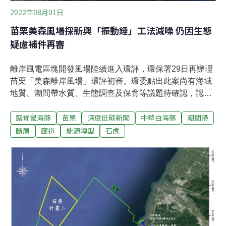
2022年08月01日
苗栗美森風場採新興「振動錘」工法減噪 仍因生態
疑慮補件再審
離岸風電區塊開發風場陸續進入環評，環保署29日再辦理
苗栗「美森離岸風場」環評初審。環委點出此案尚有海域
地質、潮間帶水質、生態調查及保育等議題待確認，認定
應補件再審。特別的是，開發單位預計採用新興的「振動
露脊鼠海豚
苗栗
深度低碳新聞
中華白海豚
潮間帶
錘」（Vibro-hammer）安裝工法，聲稱所產生的水下噪
音，比起一般衝擊式打樁還低10~20分貝。不過由於國際
斷層
廊道
能源轉型
石虎
案例較少，環委仍要求開發單位補充相關資料，並評估採
用負壓式沉箱基礎。風場面積兩年縮減至1% 環說書規劃
不確定性高美森離岸風場由德國英華威集團旗下的德能公
司規劃開發，選址苗栗縣後龍鎮外海。該風場在2020年規
劃時，總面積達643平方公里；2021年7月，因排除風場左
側航道，面積縮減至60平方公里；今年5月則在主管機關
聯審會議中，依國防部意見，排除北側新竹空軍基地高度