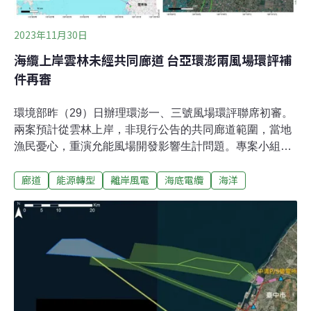
2023年11月30日
海纜上岸雲林未經共同廊道 台亞環澎兩風場環評補
件再審
環境部昨（29）日辦理環澎一、三號風場環評聯席初審。
兩案預計從雲林上岸，非現行公告的共同廊道範圍，當地
漁民憂心，重演允能風場開發影響生計問題。專案小組最
後要求業者沿共同廊道上岸，並說明如何減輕對養殖業衝
廊道
能源轉型
離岸風電
海底電纜
海洋
擊，決議該案補件再審。風場開發衝擊生計 漁民籲勿重蹈
允能覆轍由本土業者台亞風能主導的環澎風場，位於澎湖
及彰化外海，原有三座場址，後因國防考量取消環澎二開
發，並縮小環澎一、環澎三範圍，面積由最初243.8平方公
里減至45.6平方公里，總裝置容量則由3.63GW減至
0.7GW，規模縮水逾8成。昨日進入環評初審。本案海纜
預計從雲林台西或四湖上岸，引起曾受允能風場影響的漁
民反彈，北上與會表達擔憂。台西鄉活力海岸工作協會理