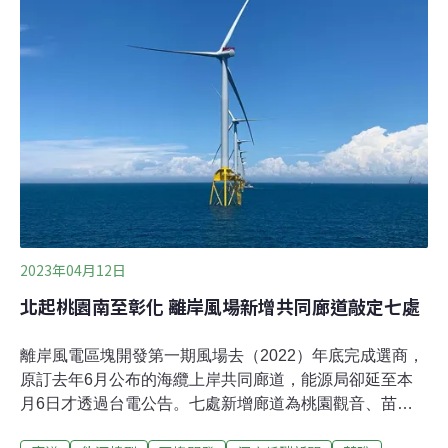
善工法，以及在風場近岸邊緣擇兩處執行海上蝙蝠調查。
來自加拿大的北陸能源規劃加能、北能兩風場，雙雙通過
環保署第442次環評大會審查。加能風場位於彰化外海，
面積76平方公里，最多設置43部風機，總裝置容量不超過
602MW。北能風場位於台中外海，面積188平方公里，最
多設置86部風機，總裝置容量不超過1204MW。加能、北
能南北相鄰，在環評初審階段，北陸能源曾承諾北能風場
東南側區塊不開發，作為和加
2023年04月12日
北起桃園南至彰化 離岸風場新增共同廊道敲定七處
離岸風電區塊開發第一期風場去（2022）年底完成選商，
原訂去年6月公布的海纜上岸共同廊道，能源局卻延至本
月6日才透過台電公告。七處新增廊道為桃園觀音、苗栗
竹南、後龍、通霄，以及台中安風、中清、港風。為統一