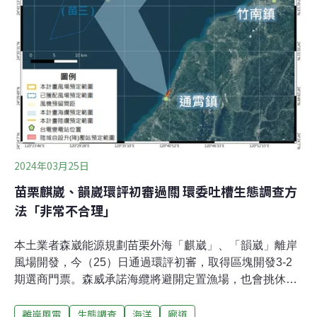
2024年03月25日
苗栗麒崴、韻崴環評初審過關 環委吐槽生態調查方
法「非常不合理」
本土業者森崴能源規劃苗栗外海「麒崴」、「韻崴」離岸
風場開發，今（25）日通過環評初審，取得區塊開發3-2
期選商門票。森威承諾海纜將避開定置漁場，也會挑休漁
期施工。不過環委指出，業者的生態監測作法是以2風場
離岸風電
生態調查
海洋
廊道
互為彼此的開發區、對照區，「非常非常、非常不合