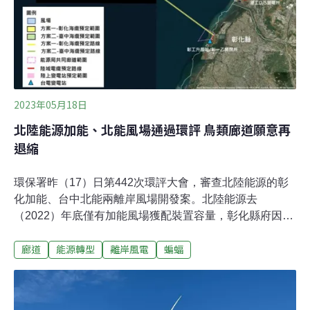
事長廖榮祥表示，允能曾在潮間帶施工，漂砂堆積覆蓋蚵
樁及蚵苗育種區，「再弄下去，台西的蚵種都會不見。」
呼籲台亞應說清陸纜施工對養蚵的影響及因應對策。雲林
縣近沿海作業漁船協進會理事長李平
2023年05月18日
北陸能源加能、北能風場通過環評 鳥類廊道願意再
退縮
環保署昨（17）日第442次環評大會，審查北陸能源的彰
化加能、台中北能兩離岸風場開發案。北陸能源去
（2022）年底僅有加能風場獲配裝置容量，彰化縣府因此
要求調整鳥類廊道配置。開發單位表示，原承諾兩風場都
廊道
能源轉型
離岸風電
蝙蝠
取得開發權情況下，北能風場內會保留鳥類廊道。現在僅
加能取得開發權，加能與其他風場相鄰部分，會再至少退
縮1.2公里。環評大會先後通過加能、北能風場環評，並提
出幾項共通要求，包括優先採用負壓式沉箱或其他環境友