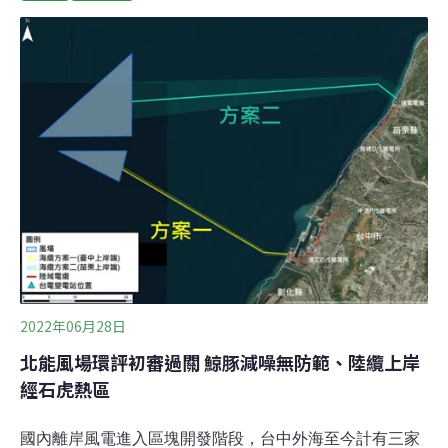
境，仍有生態疑慮。最後小組建議通過，但開發單位還需
補充浮動式基礎在地震、極端海氣象下的安全評估。區塊
開發首例浮式風場通過初審 「苗栗二」裝置容量達1.5GW
本土業者上緯新能源、天力離岸風電、永冠能源、雲豹能
源在苗栗規劃「苗栗二」（海碩）、「苗栗三」（海盛）
離岸風場，今年初陸續展開環評，並接連通過初審，取得
參與選商的門票。
2022年06月28日
北能風場環評初審過關 鯨豚減噪無防範、陸纜上岸
經石虎熱區
國內離岸風電進入區塊開發階段，台中外海至今計有三家