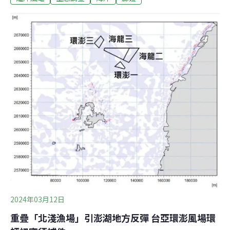
理」。專案小組要求業者另覓具代表性的監測點位，並檢
討調查方法。海纜穿竹南定置漁場？ 業者諾避開、僅休漁
期施工環境部今日辦理「麒崴離岸風力發電計畫」及「韻
崴離岸風力發電計畫」第二次環評聯席初審。位於苗栗外
海的麒崴、韻崴兩案，合計面積285平方公里，最大總裝
置容量約2.32GW，預計設置最多166支風機，由本土業者
森崴能源規劃。兩案的基礎型式目前尚未確定，業者稱將
有套筒式、負壓沉箱或浮動式基礎三種可能，遭台灣蠻野
心足生態協會研究專員洪碩辰批，「根本是多到把所有可
能選項列出來」。環境管理署也指出，業者若未確定使用
哪種風機，就應列出各種作法的環境衝擊，
2024年03月12日
重疊「北淺漁場」引澎湖地方反彈 台亞環澎風場環