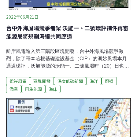
602MW，預計布建30~43部風機，採三腳套筒式基礎。
2022年06月21日
台中外海風場競爭者眾 沃能一、二號環評補件再審
能源局將規劃海纜共同廊道
離岸風電進入第三階段區塊開發，台中外海風場競爭激
烈，除了哥本哈根基礎建設基金（CIP）的渢妙風場本月
通過環評，沃旭能源的沃能一、二號風場昨（20）日也展
開環評聯席初審。由於纜線路徑、地質評估等問題有待釐
離岸風電
區塊開發
深度低碳新聞
海洋
廊道
清，會中也有民間團體質疑，風場基樁間距過小將影響漁
民權益，專案小組決議兩案修正再審。此外，經濟部能源
漁業
再生能源
海床
局也在會中透露，將盡快公布離岸風場的纜線共同廊道。
能源局副局長李君禮受訪表示，即將公布的廊道有數條，
從桃園到台南都有。沃旭推新案 搶台中離岸風場門票依經
濟部能源局公布的「離岸風力發電區塊開發容量分配作業
要點」，開發計畫須通過環評初審，才能參與選商作業。
第一階段選商收件將在8月底截止，本月已有沃旭能源的