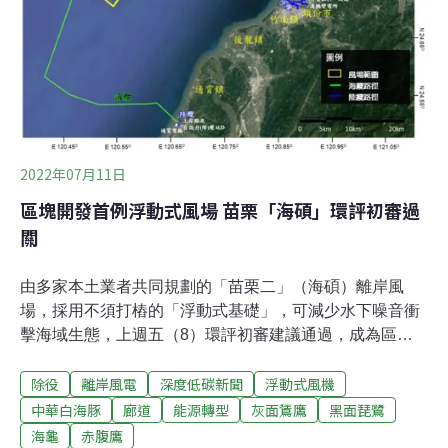
限制區，以及南方陸軍基地火砲射擊區，目前風場面積僅
7.4平方公里。該案離岸最近僅4公里，水深介於50~60公
尺，東側為
2022年07月11日
區塊開發首例浮動式風場 苗栗「海碩」環評初審過
關
由多家本土業者共同規劃的「苗栗二」（海碩）離岸風
場，採用不須打樁的「浮動式基礎」，可減少水下噪音衝
擊海域生態，上週五（8）環評初審建議通過，成為區塊
開發通過初審的案件中，第一座採用浮動式風機的風場。
除役
離岸風電
深度低碳新聞
浮動式風機
不過我國浮動式風機技術尚未成熟，且此案開發最多設置
161部風機，規模之大恐帶來風險，環委及環團都對安全
中華白海豚
廊道
能源轉型
灰面鵟鷹
黑面琵鷺
性表達擔憂，且海纜施工路線經過中華白海豚重要棲息環
海龜
赤腹鷹