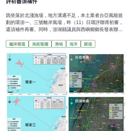
評初審須補件
因坐落於北淺漁場，地方溝通不足，本土業者台亞風能規
劃的環澎一、三號離岸風場，昨（11）日環評聯席初審，
還須補件再審。同時，澎湖縣議員與西嶼鄉鄉長發表聯合
聲明表示堅決反對，呼籲業者勿斷了漁民的經濟命脈。衝
離岸風電
海底電纜
漁場
海洋
廊道
擊澎湖北淺漁場 議員與鄉長堅決表反對環境部昨日辦理
「環澎一離岸風力發電計畫」、「環澎三離岸風力發電計
畫」環評第二次聯席初審會議。兩案由本土業者台亞風能
規劃，位於彰化及澎湖外海，合計面積為45.6平方公里，
總裝置容量700MW，共將設置最多45座風機。由於場址
與澎湖傳統漁場「北淺漁場」重疊，澎湖縣議員陳佩真、
西嶼鄉鄉長李添進等人在臉書發布聯合聲明，指出許多當
地漁民靠這塊漁場養家活口，呼籲業者勿斷其經濟命脈。