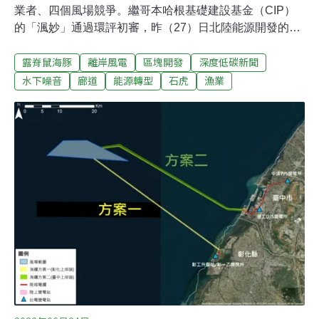
業者、四個風場競爭。繼哥本哈根基礎建設基金（CIP）
的「渢妙」通過環評初審，昨（27）日北陸能源開發的
「北能」風場也通過第二次專案小組初審。目前進入環評
露脊鼠海豚
離岸風電
區塊開發
深度低碳新聞
審查的區塊開發13案，已有過半數通過初審，取得選商門
票。由於北能風場涉及鯨豚及石首魚噪音疑慮，苗栗陸纜
水下噪音
廊道
能源轉型
石虎
漁業
鋪設更是行經石虎熱區，環委要求補充影響減輕對策。此
外，「北能」與「加能」風場之間留設的廊道與鳥類飛行
軌跡不符，開發單位則承諾配合能源局規劃的鳥類廊道，
並保留風場東南側區塊不開發。離岸風電區塊開發13案 過
半數已取得選商門票「北能」由加拿大業者北陸能源規
劃，是區塊開發階段中，台中外海第二個取得選商門票的
風場；該區還有沃旭能源的「沃能一號」、「沃能二號」
尚未通過初審。北能開發範圍約188平方公里，離岸最近
35公里，海纜預計從台中龍井或苗栗通霄上岸；風場單機
裝置容量為14~20MW，最大裝置容量則