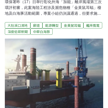
環保署昨（17）日舉行彰化外海「加能」離岸風場第三次
環評初審，此案海陸工程涉及瀕危物種「金黃鼠耳蝠」棲
地及白海豚活動範圍，專案小組仍決議通過，但要求施工
陸纜應避開金黃鼠耳蝠及珍稀植物熱區，布設海纜時若發
大肚溪口濕地
廊道
能源轉型
金黃鼠耳蝠
離岸風電
現鯨豚，則應將工作船船速降至3節以下。彰化縣府另提
出，希望海纜上岸點迴避「大肚溪口野生動物保護區」，
深度低碳新聞
中華白海豚
能源局則回應，未來會規範業者以「潛盾工法」穿越大肚
溪，以減輕衝擊。憂海纜上岸衝擊大肚溪口濕地 能源局：
將限制以「潛盾工法」施工位於彰化外海，由北陸能源規
劃的加能風場離岸最近約43公里、水深52~60公尺，開發
面積約76平方公里，預計設置30~43部、單機裝置容量
14~20MW的風機，最大裝置容量為602MW，採三腳套筒
式基礎，若地質條件允許，也會優先採用打樁噪音較小的
「管架式負壓沉箱基礎」。由於海纜工程預計在彰化北側
共同廊道或台中港區上岸。台中上岸點南側不遠處就是大
肚溪，為台中市、彰化縣共同管