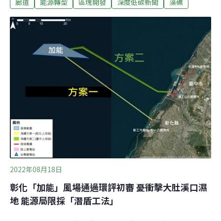
廊道
能源轉型
區塊開發
深度低碳新聞
藻礁
管理離岸風電海纜，台電公告七處「離岸風電區塊開發共
同廊道」。能源局表示，共同廊道有如匯集電纜的交流
道，但有併網容量限制，滿載就不能再使用。桃園環保團
體則指出，觀音廊道未避開藻礁分布區，質疑事前溝通不
充分。廊道有併網容量限制 新增七廊道可容納37座離岸風
場台灣西海岸北起桃園、南至彰化，新設七處海纜上岸共
同廊道，以避免開發商各自規劃海纜上岸處，衝擊海岸生
態。不同於2017年核定彰化南、北兩個共同廊道只訂出大
範圍，此次新增廊道還進一步劃分出各案場的海纜上岸路
線。
2022年08月18日
彰化「加能」風場通過環評初審 憂衝擊大肚溪口濕
地 能源局限採「潛盾工法」