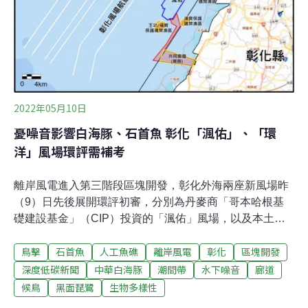
旭風二、三號（彰化外海）、CIP的渢妙（台中外海）、
本土業者上緯新能源的海盛（苗栗外海）等四座風場，陸
續通過初審、取得選商門票。
2022年05月10日
憂噪音影響白海豚、石首魚 彰化「渢佑」、「環
洋」風場環評需補考
離岸風電進入第三階段區塊開發，彰化外海兩座新風場昨
（9）日先後展開環評初審，分別為丹麥商「哥本哈根基
礎建設基金」（CIP）投資的「渢佑」風場，以及本土能
源開發商台亞風能主導的「環洋」風場，均需補件再審。
鳥擊
石首魚
人工魚礁
離岸風電
彰化
區塊開發
兩座風場面臨相似的生態疑慮，包括鳥擊風險、陸纜施工
對於彰化潮間帶的衝擊、水下噪音影響石首魚及白海豚
深度低碳新聞
中華白海豚
潮間帶
水下噪音
廊道
等，環委與環保團體紛紛提出質疑。此外，兩案選址皆位
候鳥
黑面琵鷺
生物多樣性
於航道內側，與政策環評的航道外優先開發規範是否違