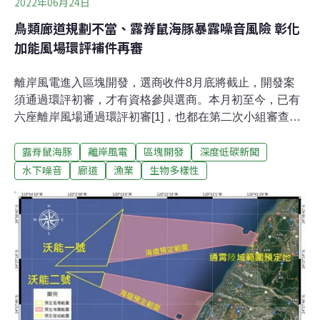
2022年06月24日
鳥類廊道規劃不當、露脊鼠海豚暴露噪音風險 彰化
加能風場環評補件再審
離岸風電進入區塊開發，選商收件8月底將截止，開發案
須通過環評初審，才有資格參與選商。本月初至今，已有
六座離岸風場通過環評初審[1]，也都在第二次小組審查就
過關。今（24）日同樣進入第二次初審的北陸能源「加
露脊鼠海豚
離岸風電
區塊開發
深度低碳新聞
能」風場，則因鳥類廊道規劃問題，遭專案小組認定應補
件再審。此案還面臨鯨豚保育的質疑。由於預計在彰化外
水下噪音
廊道
漁業
生物多樣性
海開發，保育團體在會中提出打樁噪音的擔憂，並指業者
只調查中華白海豚，但該風場並非中華白海豚的活動熱
區，反而同為一級瀕危物種的「露脊鼠海豚」較常出沒，
環說書卻未提相關減害措施，恐怕將使之承受噪音衝擊。
環委再要求採減噪「負壓沉箱」基礎 開發單位：地質調查
要先做加能風場位於彰化縣外海，開發範圍約76平方公
里，離岸最近則為43公里，海纜規劃可能從台中或彰化上
岸。風場單機裝置容量為14~20MW，最大裝置容量則是