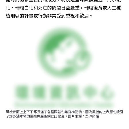
化、珊瑚白化和死亡的問題日益嚴重，珊瑚復育或人工種
植珊瑚的計畫或行動非常受到重視和歡迎。
風機表面上上下下都長滿了各種固著性無脊椎動物。圖為風機的上表層也吸引
了許多淺水域的豆娘魚屬雀鯛在此棲息。圖片來源：吳沐燊攝