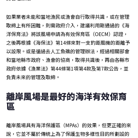
如果業者未能和當地漁民或漁會自行取得共識，或在管理
取締上有所困難，則需政府介入，建議利用剛通過的《海
洋保育法》將該風場申請為有效保育區（OECM）認證，
之後再根據《海保法》第14條來對一支釣距風機的距離予
以設限。或是循過去人工魚礁的管理辦法，經過相關部會
和當地縣市政府、漁會的協商，取得共識後，再由各縣市
政府依據《漁業法》第44條第1項第4款及第7款公告，並
負責未來的管理及取締。
離岸風場是最好的海洋有效保育
區
離岸風場具有海洋保護區（MPAs）的效果，但更正確的來
說，它並不屬於傳統上為了保護生物多樣性目的所劃設的