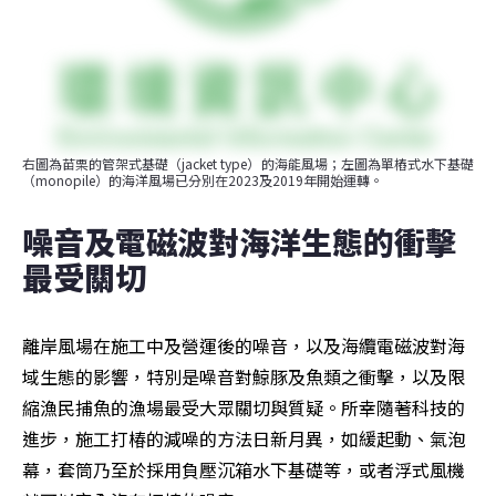
右圖為苗栗的管架式基礎（jacket type）的海能風場；左圖為單樁式水下基礎
（monopile）的海洋風場已分別在2023及2019年開始運轉。
噪音及電磁波對海洋生態的衝擊
最受關切
離岸風場在施工中及營運後的噪音，以及海纜電磁波對海
域生態的影響，特別是噪音對鯨豚及魚類之衝擊，以及限
縮漁民捕魚的漁場最受大眾關切與質疑。所幸隨著科技的
進步，施工打椿的減噪的方法日新月異，如緩起動、氣泡
幕，套筒乃至於採用負壓沉箱水下基礎等，或者浮式風機