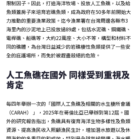
限制因子。因此，打造海洋牧場、投放人工魚礁，以及給
魚類蓋房子來培育岩礁魚類，成為政府在50多年前開始大
力推動的重要漁業政策。迄今漁業署在台灣周邊各縣市3
海里內的沙泥地上已投放過89處，包括水泥礁、鋼鐵礁、
電桿礁、船礁等，大約22萬座、大小不等，構型和材料不
同的礁體，為台灣日益減少的岩礁棲性魚類提供了一些安
全的庇護場所，而免於被趕盡殺絕的危險。
人工魚礁在國外 同樣受到重視及
肯定
每四年舉辦一次的「國際人工魚礁及相關的水生棲所會議
（CARAH） 」，2025年在哥倫比亞已舉辦到第12屆。國
外的研究報告指出，魚礁具有復育海洋生物多樣性及魚類
資源、提高漁民收入照顧漁民生計，增加潛水旅遊以及休
閒海釣的多重目的和成效，特別是全球氣候變遷、海水暖