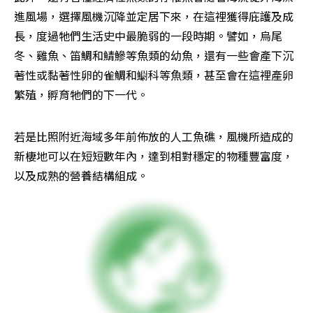
進風場，選擇風機沉降並定居下來，在這裡獲得庇護及成
長，度過牠們生活史中最脆弱的一段時期。譬如，烏尾
冬、雞魚、笛鯛和鯖鰺等魚類的幼魚，還有一些會產下沉
著性或黏著性卵的雀鯛和䲁科等魚類，甚至會在這裡產卵
繁殖，孵育牠們的下一代。
若是比照附近海域多年前佈放的人工魚礁，風機所造成的
新棲地可以在短短數年內，達到相對穩定的物種豐富度，
以及成熟的營養結構組成。