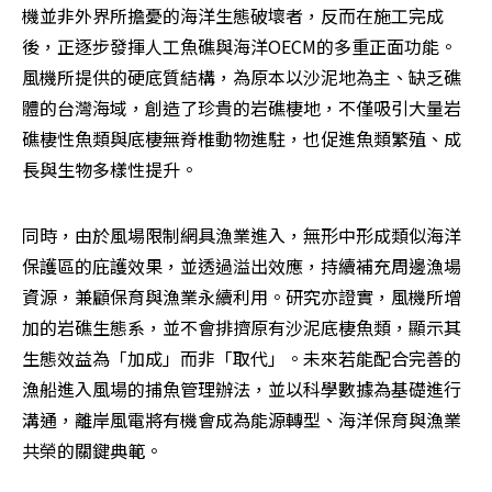
機並非外界所擔憂的海洋生態破壞者，反而在施工完成
後，正逐步發揮人工魚礁與海洋OECM的多重正面功能。
風機所提供的硬底質結構，為原本以沙泥地為主、缺乏礁
體的台灣海域，創造了珍貴的岩礁棲地，不僅吸引大量岩
礁棲性魚類與底棲無脊椎動物進駐，也促進魚類繁殖、成
長與生物多樣性提升。
同時，由於風場限制網具漁業進入，無形中形成類似海洋
保護區的庇護效果，並透過溢出效應，持續補充周邊漁場
資源，兼顧保育與漁業永續利用。研究亦證實，風機所增
加的岩礁生態系，並不會排擠原有沙泥底棲魚類，顯示其
生態效益為「加成」而非「取代」。未來若能配合完善的
漁船進入風場的捕魚管理辦法，並以科學數據為基礎進行
溝通，離岸風電將有機會成為能源轉型、海洋保育與漁業
共榮的關鍵典範。