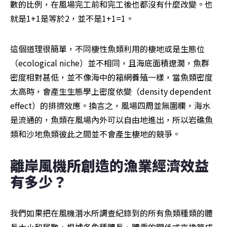
數的比例，在風場完工前和完工後也都沒有什麼改變。也
就是1+1是等於2，並不是1+1=1。
這個道理很簡單，不同棲性魚類利用的棲地或是生態位
（ecological niche）並不相同，且海底面積遼濶，魚群
密度相對甚低，並不像海中的箱網養殖一樣，當魚類密度
太高時，會產生生態學上密度依變（density dependent 
effect）的排擠效應。換言之，風場四周並無圍欄，海水
是流通的，魚類在風場內外可以自由地進出，所以岩礁魚
類和沙地魚類彼此之間並不會產生棲地的競爭。
離岸風機所創造的漁業經濟效益
有多少？
我們如果把在風機潛水所調查紀錄到的所有魚類種類的體
長大小和尾數，根據各魚種體長、體重的關係式來換算成