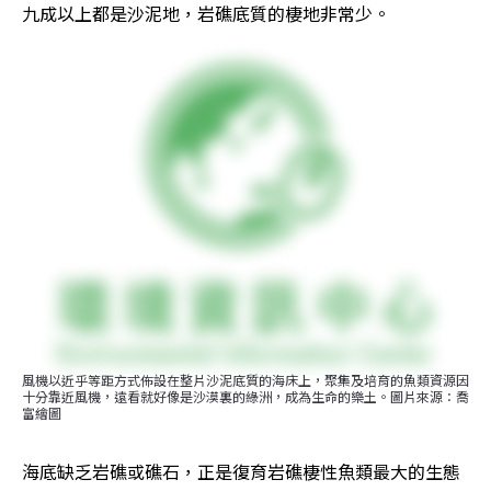
九成以上都是沙泥地，岩礁底質的棲地非常少。
風機以近乎等距方式佈設在整片沙泥底質的海床上，聚集及培育的魚類資源因
十分靠近風機，遠看就好像是沙漠裏的綠洲，成為生命的樂土。圖片來源：喬
富繪圖
海底缺乏岩礁或礁石，正是復育岩礁棲性魚類最大的生態