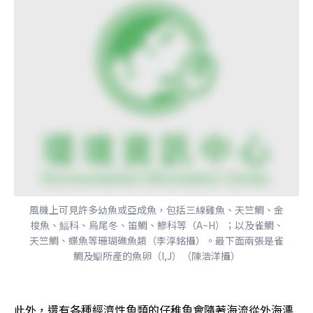
風機上可見許多幼魚或亞成魚，包括三線雞魚、天竺鯛、金
梭魚、鰏科、烏尾冬、笛鯛、鰺科等（A~H）；以及雀鯛、
天竺鯛、蝶魚等珊瑚礁魚類（李淳銘攝）。最下面兩張是雀
鯛及䲁所產的魚卵（I,J）（陳浩洋攝）
此外，還有各種經濟性魚類的仔稚魚會隨著海流從外海漂