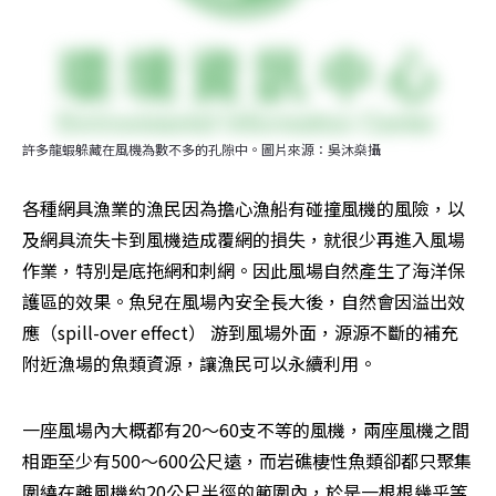
許多龍蝦躲藏在風機為數不多的孔隙中。圖片來源：吳沐燊攝
各種網具漁業的漁民因為擔心漁船有碰撞風機的風險，以
及網具流失卡到風機造成覆網的損失，就很少再進入風場
作業，特別是底拖網和刺網。因此風場自然產生了海洋保
護區的效果。魚兒在風場內安全長大後，自然會因溢出效
應（spill-over effect） 游到風場外面，源源不斷的補充
附近漁場的魚類資源，讓漁民可以永續利用。
一座風場內大概都有20～60支不等的風機，兩座風機之間
相距至少有500～600公尺遠，而岩礁棲性魚類卻都只聚集
圍繞在離風機約20公尺半徑的範圍內，於是一根根幾乎等