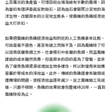
上百萬元的漁產值。可惜目前台灣海峽有半數的風場，因
為當初有環評委員反對拋石，認為抛石會砸死沙泥地的海
洋生物，改變原本的沙泥地生態系，使風機的魚礁經濟效
益大打折扣。
如果把風機的魚礁經濟效益和附近的人工魚礁拿來比較，
可說是毫不遜色，甚至有過之而無不及。因為風機除了可
以培育底棲魚類之外，也會吸引中表層的魚類。而且風機
建造的成本雖然昂貴，但是原本的目的是為了發電，並非
為了復育魚類資源或增加生物多樣性，所以對復育來說應
是屬於零成本的淨效益。此外，傳統的魚礁還會有破損或
遭掩埋的問題，使經濟效益逐年減少。反之風機施工完成
後，只要不傾倒，魚礁的效果就會完整維持20年，一直到
風機除役為止。