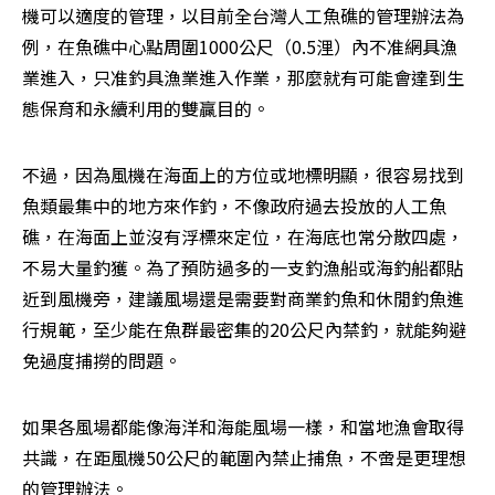
機可以適度的管理，以目前全台灣人工魚礁的管理辦法為
例，在魚礁中心點周圍1000公尺（0.5浬）內不准網具漁
業進入，只准釣具漁業進入作業，那麼就有可能會達到生
態保育和永續利用的雙贏目的。
不過，因為風機在海面上的方位或地標明顯，很容易找到
魚類最集中的地方來作釣，不像政府過去投放的人工魚
礁，在海面上並沒有浮標來定位，在海底也常分散四處，
不易大量釣獲。為了預防過多的一支釣漁船或海釣船都貼
近到風機旁，建議風場還是需要對商業釣魚和休閒釣魚進
行規範，至少能在魚群最密集的20公尺內禁釣，就能夠避
免過度捕撈的問題。
如果各風場都能像海洋和海能風場一樣，和當地漁會取得
共識，在距風機50公尺的範圍內禁止捕魚，不啻是更理想
的管理辦法。