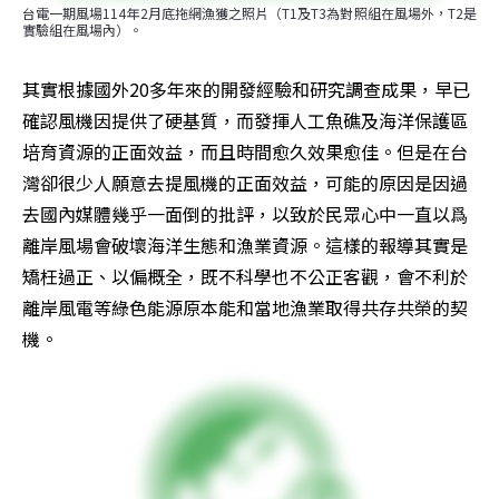
台電一期風場114年2月底拖網漁獲之照片（T1及T3為對照組在風場外，T2是
實驗組在風場內）。
其實根據國外20多年來的開發經驗和研究調查成果，早已
確認風機因提供了硬基質，而發揮人工魚礁及海洋保護區
培育資源的正面效益，而且時間愈久效果愈佳。但是在台
灣卻很少人願意去提風機的正面效益，可能的原因是因過
去國內媒體幾乎一面倒的批評，以致於民眾心中一直以爲
離岸風場會破壞海洋生態和漁業資源。這樣的報導其實是
矯枉過正、以偏概全，既不科學也不公正客觀，會不利於
離岸風電等綠色能源原本能和當地漁業取得共存共榮的契
機。