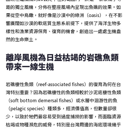
距的獨立風機，分佈在整座風場內呈現出魚礁的效果。如
果從空中鳥瞰，就好像是沙漠中的綠洲（oasis），在不影
響廣闊如沙漠的軟底質生態系前提下，提供了海洋生物多
樣性和漁業資源保育、復育的機會，創造出一處處生機盎
然的生命樂土。
離岸風機為日益枯竭的岩礁魚類
帶來一線生機
岩礁棲性魚類（reef-associated fishes）的復育為何在台
灣特别重要？因為岩礁棲性的魚類相較於沙泥底棲性魚類
（soft bottom demersal fishes）或水層中洄游性的魚
（pelagic species）種類多，經濟價值高，但數量卻很
少，以致於牠們最容易受到過度捕撈的影響，而面臨資源
枯竭或物種瀕危的威脅，特別是台灣周邊的海底環境幾乎