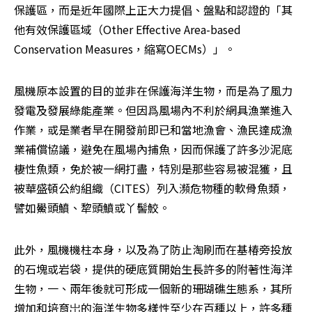
保護區，而是近年國際上正大力提倡、盤點和認證的「其
他有效保護區域（Other Effective Area-based 
Conservation Measures，縮寫OECMs）」。
風機原本設置的目的並非在保護海洋生物，而是為了風力
發電及發展綠能產業。但因爲風場內不利於網具漁業進入
作業，或是業者早在開發前即已和當地漁會、漁民達成漁
業補償協議，避免在風場內捕魚，因而保護了許多沙泥底
棲性魚類，免於被一網打盡，特別是那些容易被混獲，且
被華盛頓公約組織（CITES）列入瀕危物種的軟骨魚類，
譬如鱟頭鱝、犂頭鱝或丫髻鮫。
此外，風機機柱本身，以及為了防止淘刷而在基椿旁投放
的石塊或岩袋，提供的硬底質開始生長許多的附著性海洋
生物，一、兩年後就可形成一個新的珊瑚礁生態系，其所
增加和培育岀的海洋生物多樣性至少在百種以上，許多種