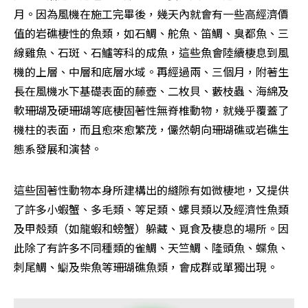
月。因為風機在施工完畢後，幾天內就會有一些高經濟價
值的岩礁棲性的魚類，如石鯛、舵魚、笛鯛、臭都魚、三
線雞魚、石斑、石鱸等科的成魚，這些魚會陸續棲息到風
機的上層、中層和底層水域。再經過兩、三個月，附著生
長在風機水下基礎表面的藤壺、二枚貝、藪枝蟲、海綿及
軟珊瑚及硬珊瑚等底棲固著性無脊椎動物，就幾乎覆蓋了
機柱的表面，而且愈來愈繁茂，儼然朝向珊瑚礁或岩礁生
態系發展和演替。
這些固著性動物本身所建構出的縫隙有如微棲地，又提供
了許多小蝦蟹、多毛類、等足類、螺貝類以及經濟性魚類
及甲殼類（如龍蝦和螃蟹）躲藏、覓食及棲息的場所。因
此除了有許多不同種類的雀鯛、天竺鯛、隆頭魚、蝶魚、
刺尾鯛、䲁及柴魚等珊瑚礁魚類，會成群或單獨出現。