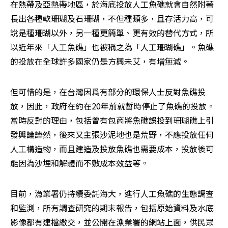
在熱帶及亞熱帶地區，於海底投放人工魚礁就會自然附著
長出各種軟珊瑚及石珊瑚，不但種類多，且存活力高，可
說是種珊瑚以外，另一種更簡單、更有效的替代方式，所
以近年來「人工魚礁」也被稱之為「人工珊瑚礁」。魚礁
的投放在全球許多國家仍是方興未艾，有增無減。
但可惜的是，在台灣因爲有部分的環保人士反對魚礁投
放，因此，政府在約在20年前就暫時停止了魚礁的投放。
當時反對的理由，包括曾有包商將魚礁誤投到珊瑚礁上引
發輿論譁然，後來又主張沙泥地也是荒野，不應投放任何
人工構造物，而且建造及投放魚礁也需要成本，投放後可
能因為沙埋和解體而不敷成本效益等。
目前，漁業署仍持續委託海大，進行人工魚礁的生態調查
和監測，所有調查研究的期末報告，包括原始資料及水底
影像都有建檔繳交，並公開在漁業署的網站上面，供民眾