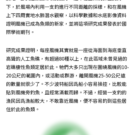
下，於風場內利用一支釣進行不同距離的採樣，和在風機
上下四周實地水肺潛水觀察，以科學數據和水底影像資料
證明風機已成為魚類的新家，並將這項研究成果發表於國
際學術期刊。
研究成果證明，每座風機其實就是一座從海面到海底垂直
高聳的人工魚礁，有超過80種以上，在此區域未曾見過的
岩礁棲性魚類定居於此。牠們大多只出現在圍繞風機的10-
20公尺的範圍內，或活動或群游，離開風機25-50公尺遠
的數量就很少了。不少波特船因爲船小容易操控，比較能
貼到風機旁釣魚，且經常滿載而歸。不過，經營一支釣的
漁民因爲漁船較大，不敢靠近風機，便不容易釣到這些居
住於此的魚類。