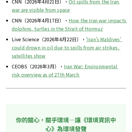
CNN（2026年4月21日），
Oil spills from the Iran 
war are visible from space
CNN（2026年4月17日），
How the Iran war impacts 
dolphins, turtles in the Strait of Hormuz
Live Science（2026年4月22日），
'Iran's Maldives' 
could drown in oil due to spills from air strikes, 
satellites show
CEOBS（2026年3月），
Iran War: Environmental 
risk overview as of 27th March 
你的關心，關乎環境—讓《環境資訊中
心》為環境發聲