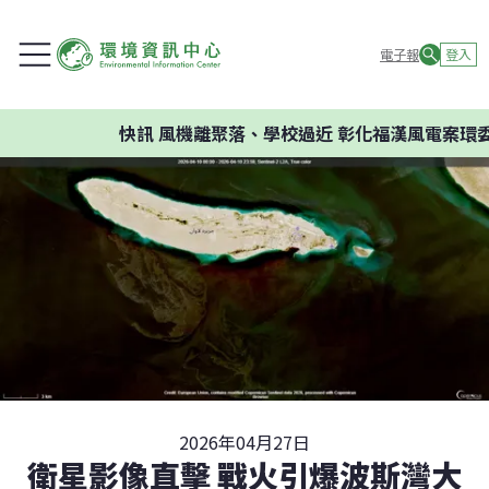
電子報
登入
快訊
風機離聚落、學校過近 彰化福漢風電案環委建議
2026年04月27日
衛星影像直擊 戰火引爆波斯灣大