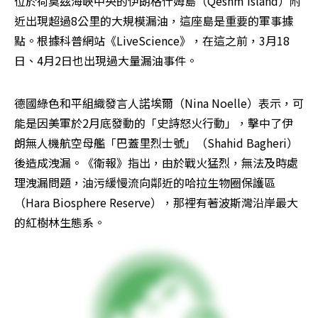
位於荷莫茲海峽中央的伊朗格什姆島（Qeshm Island）附
近出現超過8公里的大規模漏油，這座島是重要的軍事據
點。根據科普網站《LiveScience》，在這之前，3月18
日、4月2日也出現過大量漏油事件。
德國綠色和平組織發言人諾埃爾（Nina Noelle）表示，可
能是因美軍於2月底發動的「史詩怒火行動」，擊中了伊
朗無人機航空母艦「巴蓋里烈士號」（Shahid Bagheri）
後造成洩漏。《衛報》指出，由於戰火猛烈，無法及時處
理洩漏問題，油污緩慢流向鄰近的哈拉生物圈保護區
（Hara Biosphere Reserve），那裡有著波斯灣沿岸最大
的紅樹林生態系。