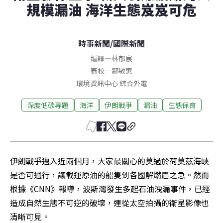
規模漏油 海洋生態岌岌可危
時事新聞
/
國際新聞
編譯
—
林郁宸
審校
—
鄒敏惠
環境資訊中心 綜合外電
深度低碳專題
海洋
伊朗戰爭
漏油
生態保育
伊朗戰爭邁入近兩個月，大家最關心的莫過於荷莫茲海峽
是否可通行，讓載運原油的船隻到各國解燃眉之急。然而
根據《CNN》報導，波斯灣發生多起石油洩漏事件，已經
造成自然生態不可逆的破壞，連從太空拍攝的衛星影像也
清晰可見。