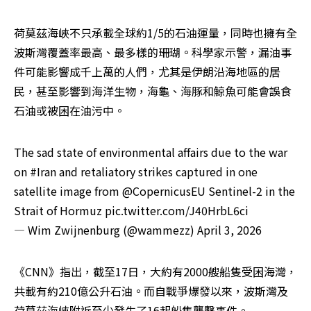
荷莫茲海峽不只承載全球約1/5的石油運量，同時也擁有全
波斯灣覆蓋率最高、最多樣的珊瑚。科學家示警，漏油事
件可能影響成千上萬的人們，尤其是伊朗沿海地區的居
民，甚至影響到海洋生物，海龜、海豚和鯨魚可能會誤食
石油或被困在油污中。
The sad state of environmental affairs due to the war
on
#Iran
and retaliatory strikes captured in one
satellite image from
@CopernicusEU
Sentinel-2 in the
Strait of Hormuz
pic.twitter.com/J40HrbL6ci
— Wim Zwijnenburg (@wammezz)
April 3, 2026
《CNN》指出，截至17日，大約有2000艘船隻受困海灣，
共載有約210億公升石油。而自戰爭爆發以來，波斯灣及
荷莫茲海峽附近至少發生了16起船隻襲擊事件。