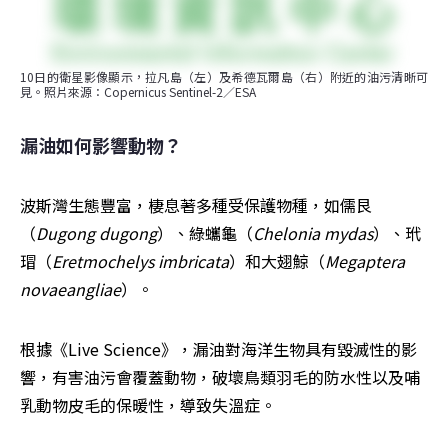
10日的衛星影像顯示，拉凡島（左）及希德瓦爾島（右）附近的油污清晰可
見。照片來源：Copernicus Sentinel-2／ESA
漏油如何影響動物？
波斯灣生態豐富，棲息著多種受保護物種，如儒艮
（
Dugong dugong
）、綠蠵龜（
Chelonia mydas
）、玳
瑁（
Eretmochelys imbricata
）和大翅鯨（
Megaptera 
novaeangliae
）。
根據《Live Science》，漏油對海洋生物具有毀滅性的影
響，有害油污會覆蓋動物，破壞鳥類羽毛的防水性以及哺
乳動物皮毛的保暖性，導致失溫症。