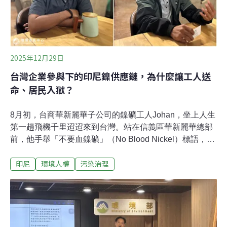
2025年12月29日
台灣企業參與下的印尼鎳供應鏈，為什麼讓工人送
命、居民入獄？
8月初，台商華新麗華子公司的鎳礦工人Johan，坐上人生
第一趟飛機千里迢迢來到台灣。站在信義區華新麗華總部
前，他手舉「不要血鎳礦」（No Blood Nickel）標語，高
喊「華新麗華的獲利，是員工的血汗換來的！」去
印尼
環境人權
污染治理
（2024）年9月，他一位年僅24歲的同事Andri，在清理輸
送帶時墜落死亡。Johan稱，公司還要求目擊員工刪除現
場照片。「這只是去年至少17起職災中的一件，但公司卻
認為是工人自己的疏失，把責任推給死者。」Johan是莫
羅瓦利產業工會領袖，他希望Andri的遭遇能被世界看見。
印尼擁有全球最大的鎳儲量，過去五年幾乎吃下全球新增