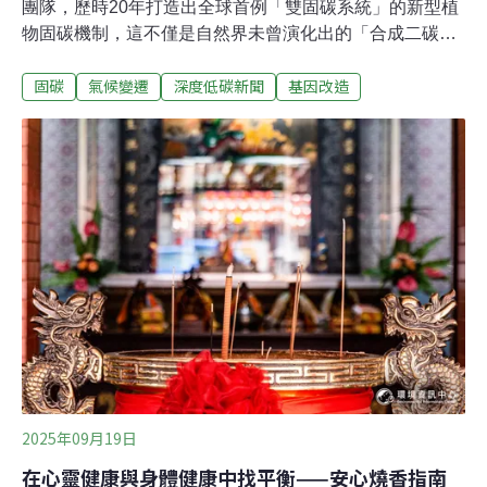
團隊，歷時20年打造出全球首例「雙固碳系統」的新型植
物固碳機制，這不僅是自然界未曾演化出的「合成二碳
（C2）」植物，並發現效果遠比預期好。實驗結果顯示，
固碳
氣候變遷
深度低碳新聞
基因改造
植物固碳效率提升達50％，生長量增加2至3倍，油脂產量
也增加。此成果可為未來永續航空燃料及其他化學品提供
潛在原料來源。該研究於今年9月刊登於國際期刊《科
學》（Science）。首創植物固碳技術，阿拉伯芥生長量
增2-3倍中研院院長廖俊智指出，植物透過光合作用吸收大
量碳，但光合作用進行的同時，也會釋放二氧化碳，稱為
「光呼吸作用」，此外，植物在合成脂質過程中也會排
碳。固碳效率降低，在「三碳（C3）植物」中尤為明顯，
而自然界中約85%植物屬於此類。自然界演化出「四碳
（C4）植物」（如玉米、甘蔗）與「CAM 植物」（如仙
人掌、鳳梨）來突破限制。此次中研院團隊則創造出全新
機制，將三碳植物轉化為「合成二
2025年09月19日
在心靈健康與身體健康中找平衡——安心燒香指南