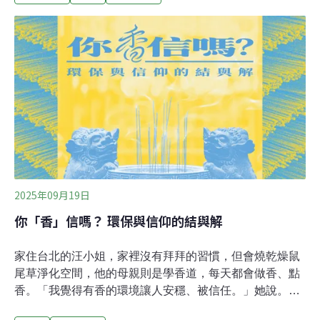
廟，人們的祈願已不限於姻緣，而是韓國男團
SEVENTEEN小分隊的演唱會門票。「追星就跟姻緣一
樣，是一種緣分。」Z世代如是說。文史工作者施景耀
說，人終究會找到他跟信仰的連結。信仰與燒香，也不總
是一體兩面。新一代的香火日常，將會是怎樣的光景？新
一代人的香火日常2015年龍山寺宣布七座香爐減為三座，
一爐一香。2017年，三座香爐再撤掉兩爐，同時免費提供
民眾一人一炷香，並使用最好的香、縮短香枝長度等作
法。當年還是大學生的John（化名），親眼見證龍山寺香
火漸減的過程。「我覺得（減香）是好的欸，至少時代在
進步」。John已經不相信老一輩「香燒越多
2025年09月19日
你「香」信嗎？ 環保與信仰的結與解
家住台北的汪小姐，家裡沒有拜拜的習慣，但會燒乾燥鼠
尾草淨化空間，他的母親則是學香道，每天都會做香、點
香。「我覺得有香的環境讓人安穩、被信任。」她說。手
作老師大隻貓從高中就開始燒香，卻發現印度線香添加助