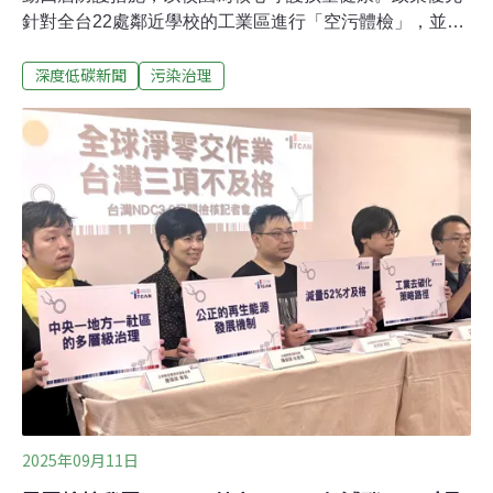
針對全台22處鄰近學校的工業區進行「空污體檢」，並在
校園周邊設置空品維護區、限制高污染車輛進入；同時由
深度低碳新聞
污染治理
環管署建置「校園通報」機制，快速處理污染事件，並推
廣空品知識教育，全面保障兒少呼吸安全。地球公民基金
會透過新聞稿表示，肯定環境部著手面對長久以來工業區
空污影響鄰近社區、校園的問題，並提出五大訴求，包括
全面公開「工業區空污體檢」的監測數據與分析報告、參
考美國加州在鄰近社區與校園的工業區設置圍籬監測
（fenceline monitoring），24小時監測有害空污，以及盡
速啟動《固定污染源有害空氣污染物排放標準》修法，納
管有害空污物。優先執行22處「重點關注」工業區空污體
檢全台多處校園鄰近工業區，空污威脅學童健康。環境部
攜手經濟部、國科會、教育部、立委林月琴改善校園空
品，針對全國235處工業區
2025年09月11日