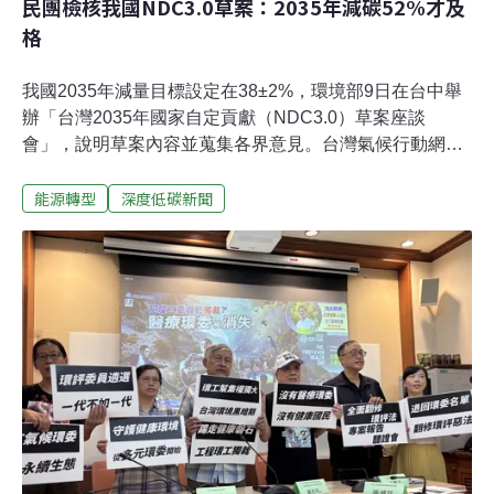
民團檢核我國NDC3.0草案：2035年減碳52%才及
格
我國2035年減量目標設定在38±2%，環境部9日在台中舉
辦「台灣2035年國家自定貢獻（NDC3.0）草案座談
會」，說明草案內容並蒐集各界意見。台灣氣候行動網絡
研究中心、環境權保障基金會、地球公民基金會、台灣環
能源轉型
深度低碳新聞
境規劃協會、主婦聯盟環境保護基金會等環保團體於同日
召開記者會，針對我國提出2030年相較2005年減量26～
30%、2035年減量36～40%的規劃，引用美國西北太平洋
國家實驗室GCAM模型分析，結果發現，2035年減量幅度
至少須提升至52%，才能符合淨零要求。我國2035年應減
碳52% 才能達成2050淨零台灣氣候行動網絡研究中心綜合
聯合國發展總署、氣候追蹤器、國際氣候行動網絡等機構
與智庫，從「與淨零路徑相符」、「關鍵部門減量目標與
策略」、「整體氣候政策一致性」、「當責性的治理機
制」、「公正轉型」五個要素檢視目前的NDC3.0草案，
有三項不符合，另有兩項部分符合但有進步空間。台灣