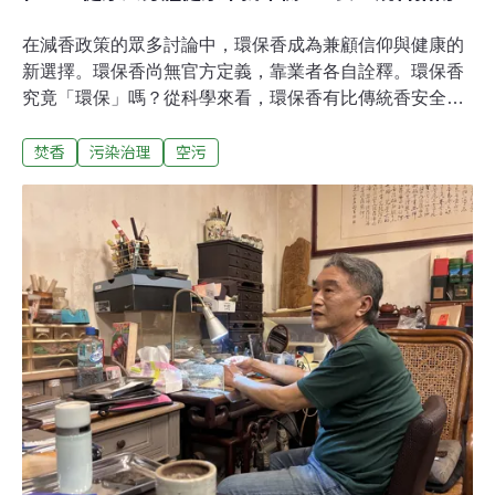
在減香政策的眾多討論中，環保香成為兼顧信仰與健康的
新選擇。環保香尚無官方定義，靠業者各自詮釋。環保香
究竟「環保」嗎？從科學來看，環保香有比傳統香安全
嗎？眾說紛紜的環保香曾有民眾提供環保香給學者檢驗，
焚香
污染治理
空污
因為燒環保香感覺起來「沒有那麼多煙塵」。萬華中藥香
舖「老明玉」的黃瓊儀也說，「有香客問我們的香有沒有
煙，我說有，他們就不買了。」市面上身分各異的環保
香，是無煙還是少煙？ 無煙真的有可能嗎？不同香舖看法
不一樣。黃瓊儀認為環保香只是「把香做細」，香的直徑
約1.1～1.2毫米。士林的「鄭怡成」香舖主理人鄭理則將
環保香定義為「粉裹少、直徑小、燃燒快、出煙量低」。
他強調，只要有燃燒，就一定有污染，不該誤導民眾環保
香無害。台中「金鍠金紙」的施議仁則笑稱環保香是「價
格環保」，一包細香從300支增加到800支，一次拜三炷，
一包環保香可以拜200～300次。陳振芳香舖則不特別標榜
環保香，第四代老闆陳鈺翔說，他們的