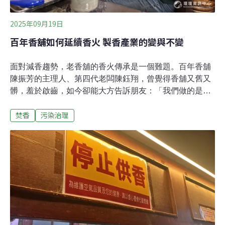
2025年09月19日
百年香舖如何延續香火 製香產業的變與不變
面對減香趨勢，老香舖的香火傳承是一個難題。百年香舖
陳振芳的主理人、第四代老闆陳鈺翔，曾覺得香舖又舊又
髒，羞於啟齒，如今卻能大方告訴朋友：「我們做的是行
天宮的香。」還有態度超然的，老明玉香舖的黃瓊儀，她
焚香
污染治理
說，下一代不喜歡香的味道也沒關係，說不定某天會突然
開竅。香舖也未必要有人繼承：「隨緣、隨緣。」台北萬
華「老明玉」香舖：做好我們該做的事梅雨季的台北萬
華，人潮不多，老明玉香舖第四代老闆黃瓊儀靜靜的核對
訂單。母親坐在對面看電視，一派樸實寧靜。面對減香趨
勢，黃瓊儀語氣自然的說，「你說有什麼對策？就是把我
們該做的事，好好做好。」老明玉的香有供應台北天后
宮。雖是老香舖，黃瓊儀對香卻沒有過度浪漫的文化念
想。老明玉以手工中藥香聞名，包含甘草、肉桂、胡椒、
茴香、五香，約有20幾種中藥材混合。中藥香的特色是無