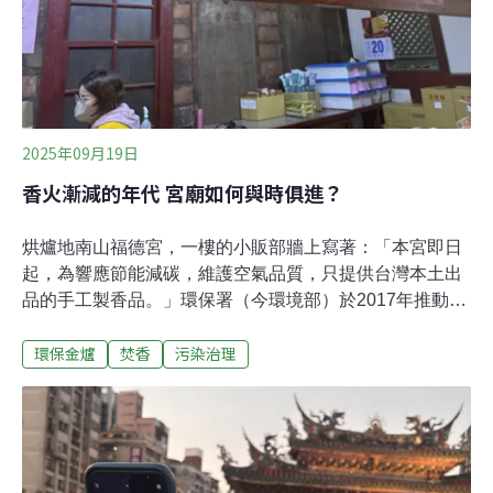
需加助燃劑，不易熄滅，香灰也不燙手。根據古禮，長香
拜神明，短香拜祖先。不過黃瓊儀觀察，現代人考慮因素
可多
2025年09月19日
香火漸減的年代 宮廟如何與時俱進？
烘爐地南山福德宮，一樓的小販部牆上寫著：「本宮即日
起，為響應節能減碳，維護空氣品質，只提供台灣本土出
品的手工製香品。」環保署（今環境部）於2017年推動減
香、減金、減炮之「一尊三減一目標」。福德宮全面封
環保金爐
焚香
污染治理
爐，走得比減香政策還前面。對宮廟而言，香金不僅是信
仰象徵，更牽涉到營運模式。在信仰與環境之間，宮廟如
何走出一條守護文化又兼顧環保的路？烘爐地福德宮與三
峽祖師廟：為鄰里環境減香「我廟裡快20年沒有燒金
紙」。烘爐地南山福德宮總幹事表示，當初封爐主因是燒
金紙產生大量煙塵，影響鄰近地區的空氣品質，加上附近