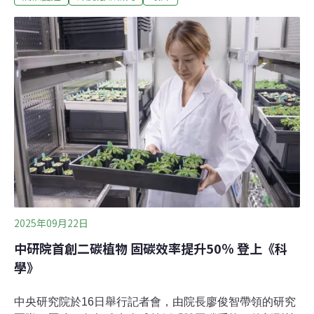
核、導入數位雙生與國家環境資料庫等措施。論壇將彙整
全台成果，於10月中下旬提出環評制度精進建議。從個案
到政策環評 關鍵議題總體檢張譽尹解釋，第一階段環評總
體檢已透過400份問卷調查、四場公民咖啡館以及二場專
家學者大會，廣泛蒐集各界意見，共同指認出環評制度的
關鍵議題。第二階段經過三場專家學者會議延續並深化關
鍵議題，逐步形成初步解方；為檢視與修正，規劃舉辦四
場「環評解方ｘ公民對談」，以分桌討論蒐集北、中、
南、東四地意見，確保多元參與，成果將作為環評制度改
革的依據。本次論壇以「四節課」檢視核心面向：從個案
環評的垂直與水平面向、適用範圍與程序機制，到
2025年09月22日
中研院首創二碳植物 固碳效率提升50％ 登上《科
學》
中央研究院於16日舉行記者會，由院長廖俊智帶領的研究