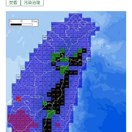
焚香
污染治理
燃劑與香精，增添致癌風險。後來他親自到製香工廠檢查
製香過程，為了健康，選用純木粉製作的香品。隨著永續
與健康意識抬頭，政府2016年推動減香，至今將滿10年。
《你「香」信嗎？ 環保與信仰的結與解》從焚香祭祀型態
的轉變，走入宮廟、香鋪與金香產業，訪問與時俱進的職
人、Z世代的信仰者、學者與醫師，當香火漸減，他們如
何回應。有人說，香就像人與神靈之間的Wi-Fi。在保持與
神靈連線的同時，如何降低拜香者自身的健康危害？而當
法令規範還未完備時，環保香、電子香如何以另一種形
式，把香帶離信仰、進入日常？※【你「香」信嗎？ 環保
與信仰的結與解】專題報導各篇連結：