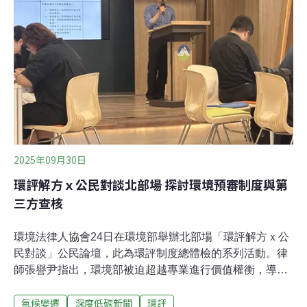
供應九成以上。但印尼鎳礦園區同時大興燃煤電廠，結果
由當地社群、勞工與環境付出代價。來自哈馬黑拉東部的
原住民Said，為守護部落淨土，帶領村民抵抗礦企入侵，
現在有11個抗議的居民或面臨牢獄之災。Johan與Said兩
人所經歷的，是印尼在全球鎳供應鏈背後看不見
2025年09月30日
環評解方ｘ公民對談北部場 探討環境預審制度與第
三方查核
環境法律人協會24日在環境部舉辦北部場「環評解方ｘ公
民對談」公民論壇，此為環評制度總體檢的系列活動。律
師張譽尹指出，環境部被迫超越專業進行價值權衡，導致
政治責任與司法監督落空，短期首要解方是推動「環境預
氣候變遷
深度低碳新聞
環評
審制度」強化主管機關角色；同時討論顧問公司第三方查