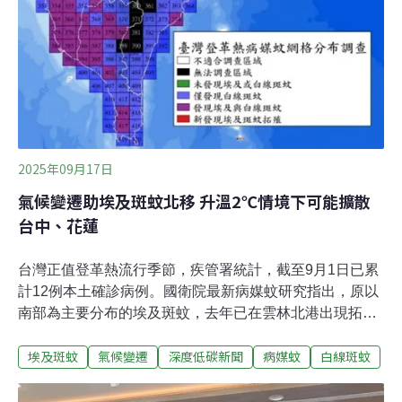
2025年09月17日
氣候變遷助埃及斑蚊北移 升溫2℃情境下可能擴散
台中、花蓮
台灣正值登革熱流行季節，疾管署統計，截至9月1日已累
計12例本土確診病例。國衛院最新病媒蚊研究指出，原以
南部為主要分布的埃及斑蚊，去年已在雲林北港出現拓殖
跡象，呈現北移趨勢。國衛院也以氣候模型推估，在升溫
埃及斑蚊
氣候變遷
深度低碳新聞
病媒蚊
白線斑蚊
1.5～2℃的情境下，埃及斑蚊可能進一步擴散至台中、花
蓮等地。板橋、新烏日車站等人潮密集的交通樞紐，亦可
能成為登革熱隨列車北移的熱點。2024年埃及斑蚊於雲林