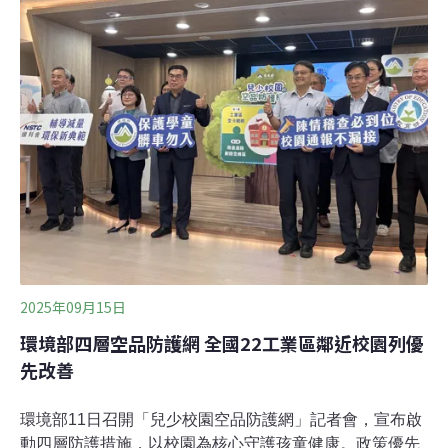
北港出現拓殖跡象自2022年以來的資料顯示，埃及斑蚊最
北分布到台南市新營區，海拔不超過1000公尺；白線斑蚊
則遍布全台，最高可達1500公尺以上，顯示其有逐漸往高
海拔擴散的趨勢。國家衛生研究院團隊於2024年建立「埃
及斑蚊哨兵監測系統」，掌握斑蚊可能北移或擴散跡象。
團隊去年在雲林縣北港鎮的誘卵桶與陽性容器中發現埃及
斑蚊，並進一步展開重點調查，掃網捕獲一隻雄蚊與一隻
雌蚊，顯示當地已出現埃及斑蚊拓殖跡象。該計畫為環境
部氣候變遷署委托國家衛
2025年09月15日
環境部四層空品防護網 全國22工業區鄰近校園列優
先改善
環境部11日召開「兒少校園空品防護網」記者會，宣布啟
動四層防護措施，以校園為核心守護孩童健康。政策優先