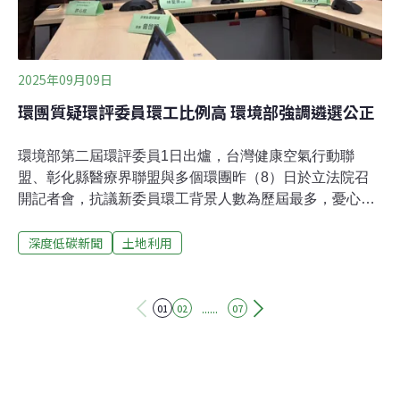
2025年09月09日
環團質疑環評委員環工比例高 環境部強調遴選公正
環境部第二屆環評委員1日出爐，台灣健康空氣行動聯
盟、彰化縣醫療界聯盟與多個環團昨（8）日於立法院召
開記者會，抗議新委員環工背景人數為歷屆最多，憂心環
評審查「開倒車」。環境部回應，外界質疑的「環工比例
深度低碳新聞
土地利用
過高」，其實涵蓋空氣品質、水資源、廢棄物、化學物質
與健康風險評估等多項專業領域，與民生密切相關。環團
質疑新環委有9名環工背景 占比過半台灣健康空氣行動聯
盟創會理事長葉光芃指出，盤點歷任環保署長，2011～
......
01
02
07
2013年沈世宏任期間僅有三名環工背景的環評委員，2017
～2019年李應元任內有五名，本屆則有九名環工背景環
委，恐使環評會議成爲「環境工程聯誼同樂會」。基隆守
護外木山行動小組召集人王醒之指出，本屆的環委結構重