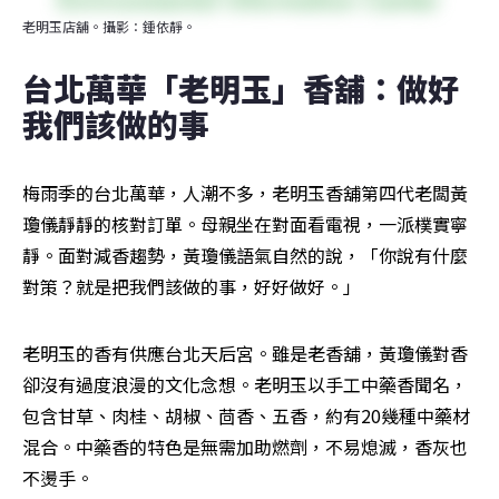
老明玉店舖。攝影：鍾依靜。
台北萬華「老明玉」香舖：做好
我們該做的事
梅雨季的台北萬華，人潮不多，老明玉香舖第四代老闆黃
瓊儀靜靜的核對訂單。母親坐在對面看電視，一派樸實寧
靜。面對減香趨勢，黃瓊儀語氣自然的說，「你說有什麼
對策？就是把我們該做的事，好好做好。」
老明玉的香有供應台北天后宮。雖是老香舖，黃瓊儀對香
卻沒有過度浪漫的文化念想。老明玉以手工中藥香聞名，
包含甘草、肉桂、胡椒、茴香、五香，約有20幾種中藥材
混合。中藥香的特色是無需加助燃劑，不易熄滅，香灰也
不燙手。