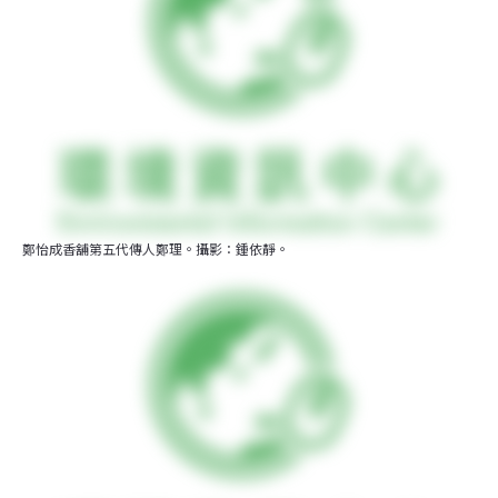
鄭怡成香舖第五代傳人鄭理。攝影：鍾依靜。