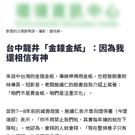
鄭理的父親鄭明源。攝影：鍾依靜。
台中龍井「金鍠金紙」：因為我
還相信有神
來自中台灣的金鍠金紙，專做神佛用金紙，也經營臉書粉
絲專頁、短影音。老闆施議仁的臉書自我介紹上寫著：
「咱們不是賣金紙，咱們是注重文化」。
談到7～8年前的減香政策，施議仁表示曾向環保署（今環
境部）表示，「你不用禁止我們啦，其實每年燒的就在下
降啦」，他認為，會拜的人就會拜，「現在整條巷子只有