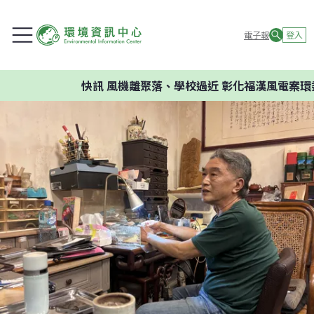
電子報
登入
快訊
風機離聚落、學校過近 彰化福漢風電案環委建議不