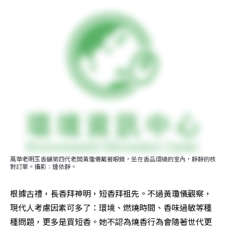
萬華老明玉香舖第四代老闆黃瓊儀戴著眼鏡，坐在香品環繞的室內，靜靜的核
對訂單。攝影：鍾依靜。
根據古禮，長香拜神明，短香拜祖先。不過黃瓊儀觀察，
現代人考慮因素可多了：環境、燃燒時間、香味過敏等種
種問題，更多是買短香。她不認為燒香行為會隨著世代更