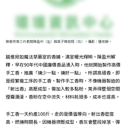
陳振芳第三代老闆陳盈州（左）與其子陳鈺翔（右）。攝影：鍾依靜。
踏進宛如魔法草藥室的香鋪，滿室暖光輝映。陳盈州解
釋，早在90年代中國廉價香品湧入時，他就開始製作高價
手工香，推廣「燒少一點、燒好一點」。所謂高級香，即
是經繁複工序的手工香。製作手工香時，不像機器製造的
「射出香」高壓成型，需加入較多黏粉，常弄得整個空間
煙霧瀰漫，香粉在空中流失，材料耗損多，成本也提高。
手工香一天約產100斤，走的是價值導向。射出香密度
高，燃燒時間長，因機器擠壓成型，香灰會整段掉落、彈