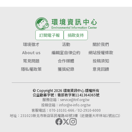
訂閱電子報
捐款支持
環境徵才
活動
關於我們
About us
編輯室自律公約
網站授權條款
常見問題
合作媒體
投稿須知
隱私權政策
獲獎紀錄
意見回饋
© Copyright 2026 環境資訊中心 版權所有
公益勸募字號：
衛部救字第1141364365號
服務信箱：
service@tnf.org.tw
投稿信箱：
infor@e-info.org.tw
客服電話：070-10101-666／02-2910-6000
地址：231023新北市新店區民權路48號3樓（近捷運大坪林站1號出口）