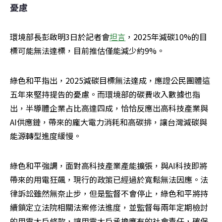
憂慮
環境部長彭啟明3日於記者會
坦言
，2025年減碳10%的目
標可能無法達標，目前推估僅能減少約9%。
綠色和平指出，2025減碳目標無法達成，應證公民團體這
五年來堅持提告的憂慮。而環境部的碳費收入數據也指
出，半導體企業占比高達四成，恰恰反應出高科技產業與
AI供應鏈，帶來的龐大電力消耗和高碳排，讓台灣減碳與
能源轉型進度緩慢。
綠色和平強調，面對高科技產業產能擴張，與AI科技即將
帶來的用電狂飆，現行的政策已經過於寬鬆無法因應。法
律訴訟雖然無奈止步，但是監督不會停止，綠色和平將持
續鎖定立法院相關法案修法進度，並監督每兩年定期檢討
的用電大戶條款，讓用電大戶承擔應有的社會責任，確保