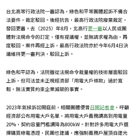
台北高等行政法院一審認為，綠色和平等團體起訴不備合
法要件，裁定駁回。後經抗告，最高行政法院廢棄裁定，
發回更審。去（2025）年8月，北高行
更一審
以人民或團
體對法規命令的訂定，僅有提議權，並無請求權為由，再
度駁回。案件再經上訴，最高行政法院亦於今年6月4日決
議維持更一審判決，駁回上訴。
綠色和平認為，法院雖從法規命令裁量權的技術層面駁回
上訴，但司法並未正視經濟部「用電大戶條款」過於寬
鬆，無法實質約束企業減碳的事實。
2023年氣候訴訟開庭前，相關團體便曾
召開記者會
，呼籲
經濟部公布用電大戶名單，將用電大戶義務調高到用電量
20%，契約容量門檻調降為800kW。針對許多用電大戶選
擇購買綠電憑證，民團也建議，應強制義務戶屋頂自建光