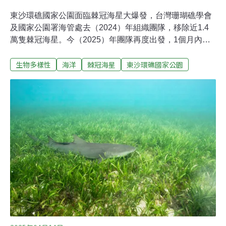
東沙環礁國家公園面臨棘冠海星大爆發，台灣珊瑚礁學會
及國家公園署海管處去（2024）年組織團隊，移除近1.4
萬隻棘冠海星。今（2025）年團隊再度出發，1個月內已
移除近3.4萬隻。學會榮譽理事長鄭明修稱，海星所過之處
生物多樣性
海洋
棘冠海星
東沙環礁國家公園
猶如海底森林大火，健康的石珊瑚會被啃光，影響珊瑚魚
及其他生物棲息，造成生態浩劫，再不加大力度管理，估
計該地兩年內珊瑚礁就會被這些「海中蝗蟲」啃光，建議
行政院召集跨部門小組應對，投入更多資源進行科學研究
及移除作業。今年棘冠海星「部隊」在石珊瑚礁上「直接
排隊」棘冠海星幾乎沒有天敵，只能透過注射稀釋醋酸進
行移除。台灣珊瑚礁學會於8日舉行記者會，榮譽理事長
鄭明修稱，2024年東沙環礁西南角藍洞與東側一帶面積約
62.5公頃區域，預估共有11萬隻棘冠海星，團隊於6～10
月期間，共清除約1.4萬隻。從照片中可以發現，西南角的
石珊瑚幾乎死亡，在淺水處已長出藻類。今年團隊於3～5
月再度到東沙進行調