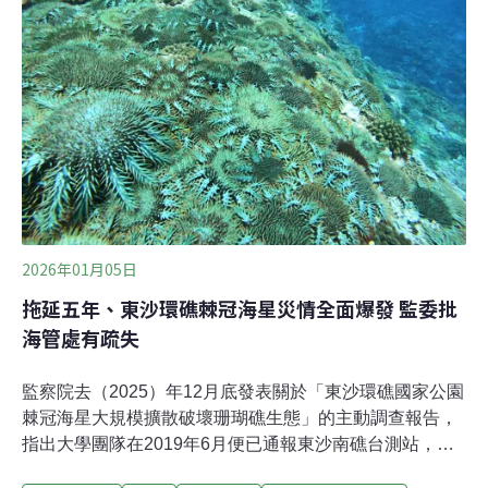
契機。棘冠海星移除有成棘冠海星又稱魔鬼海星，以活石
珊瑚的珊瑚蟲為食，又有「珊瑚殺手」異名。2024年3
月，海管處在東沙外環礁西南側及南側海域發現棘冠海星
大爆發，當時估計面積約60公頃，有約7萬4000隻。為
此，海管處與民間保育團體台灣珊瑚礁學會分別於2024
年、2025年組成志工團隊，前往東沙環礁國家公園執行棘
冠海星的移除。
2026年01月05日
拖延五年、東沙環礁棘冠海星災情全面爆發 監委批
海管處有疏失
監察院去（2025）年12月底發表關於「東沙環礁國家公園
棘冠海星大規模擴散破壞珊瑚礁生態」的主動調查報告，
指出大學團隊在2019年6月便已通報東沙南礁台測站，發
現棘冠海星有大爆發現象，論文發表至國際期刊，內政部