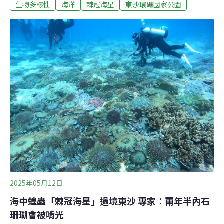
生物多樣性
海洋
棘冠海星
東沙環礁國家公園
國家公園署海洋國家公園管理處（下稱海管處）卻拖延5
年，至2024年才開始進行移除或注射醋酸工作。然而棘冠
海星有如蝗蟲過境，已對石珊瑚造成嚴重破壞，災情迄今
仍難遏止，認為海管處有顯著疏失。2019年中山大學已通
報東沙棘冠海星爆發 海管處拖5年才處理東沙環礁國家公
園於2007年成立，是台灣第一座海洋型國家公園，亦是我
國海域唯一發育完整的珊瑚環礁。然而，2024年棘冠海星
全面爆發，至今仍難以清除，對該地珊瑚礁造成嚴重危
害。監察院委員田秋堇的調查報告稱，其實中山大學團隊
早在2019年5月時，便於東沙環礁南礁台外4次每次20分鐘
的潛水中，計數到約20隻棘冠海星，主要體型為31～40厘
米，估計密
2025年05月12日
海中蝗蟲「棘冠海星」過境東沙 專家︰兩年半內石
珊瑚會被啃光