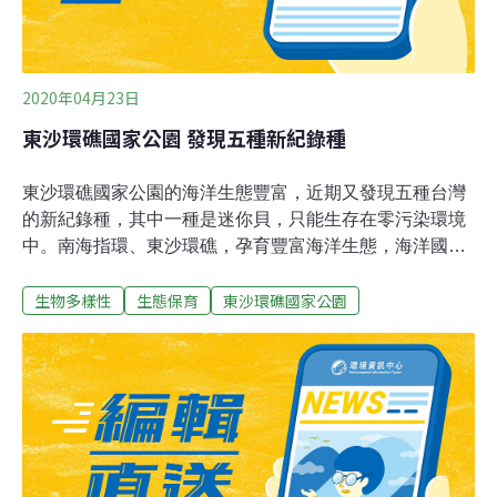
Asia）時，IUCN即建議台灣將東沙環礁劃設為保護區，從
此打開了台灣海洋保育具體路
2020年04月23日
東沙環礁國家公園 發現五種新紀錄種
東沙環礁國家公園的海洋生態豐富，近期又發現五種台灣
的新紀錄種，其中一種是迷你貝，只能生存在零污染環境
中。南海指環、東沙環礁，孕育豐富海洋生態，海洋國家
公園管理處委託學者調查，再度發現許多未曾紀錄的新物
生物多樣性
生態保育
東沙環礁國家公園
種，其中只有2毫米大小的迷你貝，為豆濱螺屬，是在進
行消波塊物種調查時，意外發現的台灣新紀錄種。嘉義大
學生物資源系副教授邱郁文說明，「牠的個體因為比較
小，然後牠必須要棲息在，比較未受干擾的岩礁，台灣其
他海岸大概這些地方，都已經被水利設施，或者是海岸的
工程破壞掉。」此次年度調查，共發現五種台灣新紀錄
種，除了一種貝類，還有四種蟹類。方形背甲上有斑駁紋
路、大螯為黃橙色的「度馬卡擬相手蟹」，大小約兩公