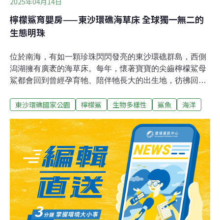
2025年04月14日
檸檬鯊育嬰房——東沙環礁海草床 全球獨一無二的
生態明珠
位於南海，有如一顆珍珠閃閃發亮的東沙環礁群島，西側
潟湖擁有廣袤的海草床。每年，懷著寶寶的尖齒檸檬鯊母
鯊都會回到曾經孕育牠、陪伴牠長大的出生地，彷彿回到
令牠最安心的娘家，待產、生下幼鯊，將這片最好的棲地
東沙環礁國家公園
檸檬鯊
生物多樣性
鯊魚
海洋
交給下一代。這裡是南中國海域（南海）檸檬鯊族群最重
要的育幼場，更是南海唯一記錄到幼鯊、小鯊穩定出沒的
地區。當周邊棲地環境嚴重劣化時，東沙環礁提供了最好
的庇護。「海洋國家公園的成立，更肩負起檸檬鯊保母的
使命。」內政部國家公園署海洋國家公園管理處長徐韶良
表示。國際組織請命 東沙開啟台灣海洋保育之路內政部於
2007年公告東沙環礁海洋國家公園，同年底海洋國家公園
正式掛牌，隔年於東沙島設置東沙管理站現地管理。然而
在此之前，東沙環礁即受到國際重視。2002年當世界保育
聯盟在陽明山國家公園召開東亞區會議（IUCN East