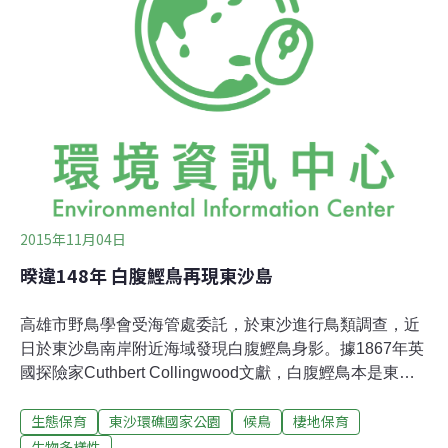
而這鐵定是「看見台灣」的漏網鏡頭。隨著立榮包機降落
東沙機場，在跑道盡頭迎接我們的，是東沙環礁國家公園
偌大的立牌。想著未來兩周應科技部研究計畫之需，將執
行東沙內環礁珊瑚礁群聚空間異質性的調查與機制，共需
在15個樣點潛水調查，心中有股莫名壓力。在這季節交換
的月份，海況時好時壞，當西南風起，海面常是波濤洶湧
浪高2米，水下作業有一定難度。相較於上個月上
2015年11月04日
暌違148年 白腹鰹鳥再現東沙島
高雄市野鳥學會受海管處委託，於東沙進行鳥類調查，近
日於東沙島南岸附近海域發現白腹鰹鳥身影。據1867年英
國探險家Cuthbert Collingwood文獻，白腹鰹鳥本是東沙
島及周邊海域優勢物種，19世紀後因人類發展與活動等因
生態保育
東沙環礁國家公園
候鳥
棲地保育
素使數量逐漸消失。故此調查資料為睽違148年後再有的
正式紀錄。而遷徙候鳥種類紀錄也持續更新，今年已調查
生物多樣性