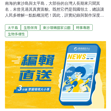
南海的東沙島與太平島，大部份的台灣人長期來只聞其
名，未曾見過其真實面貌。既然它們是我國領土，總該讓
人民多瞭解一點點概況吧！因此，詳實紀錄與製作深度報
導，是初期的起心動念。另一方面，也因爲這兩座小島長
太平島
生態保育
東沙環礁國家公園
時事專題
期處於軍管狀態，所有資訊皆來自於官方，更增添了一層
神秘面紗，每次想更深入了解總是碰了軟釘子，就更加深
生物多樣性
不是很真切的感覺，這也促發我揭秘的念頭。1998年，為
了撰寫採訪申請計畫，我開始搜集更多相關文史資料，發
現可用資料及環境生態相關的研究十分的少，心想，要經
營管理一座島嶼，如果對它了解有限，那所擬定的管理政
策又是否可靠呢？2000年間，太平島與東沙島的防衛任務
從陸戰隊轉移給海巡署，防務性質由軍事守衛的國防要
塞，轉換為海域治安、生態保育與人道救援為主。因此，
當時的國防單位與海巡署採取較為開放的態度，適度核准
媒體報導的申請，以彰顯駐守人員不只是換過制服而已。
從想像踏上實地 尋訪東沙與太平島因此，200