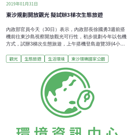
2019年01月31日
東沙規劃開放觀光 擬試辦3梯次生態旅遊
內政部官員今天（30日）表示，內政部長徐國勇3週前搭
機前往東沙島視察開放觀光可行性，初步規劃今年以包機
方式，試辦3梯次生態旅遊，上午搭機登島遊覽3到4小
時，下午原機返回。海洋國家公園管理處處長詹德樞表
觀光
生態旅遊
生活環境
東沙環礁國家公園
示，詳細時間目前還在規劃當中。未來將視試辦的成果，
在不影響東沙島生態的情況下，逐步開放海域生態旅遊，
或開放遊客住島，隨時滾動式檢討。