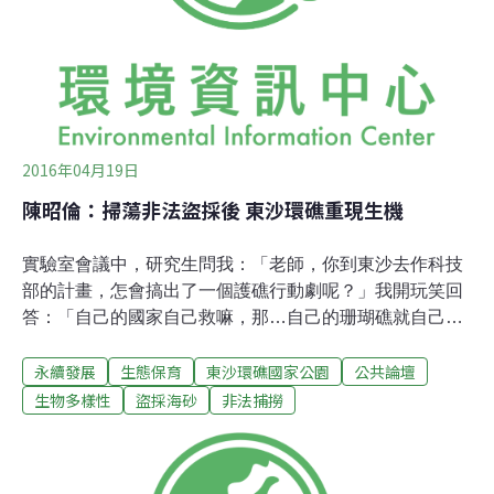
出了執法的限制、跨單位協調以及整體海洋生態衰退等各
項問題。東沙，是許多台灣人對於帛琉、西巴丹或是澳洲
大堡礁的想像。她在距離高雄市將近450公里的
2016年04月19日
陳昭倫：掃蕩非法盜採後 東沙環礁重現生機
實驗室會議中，研究生問我：「老師，你到東沙去作科技
部的計畫，怎會搞出了一個護礁行動劇呢？」我開玩笑回
答：「自己的國家自己救嘛，那…自己的珊瑚礁就自己保
護囉！」。在大家莞爾一笑中，突然聽到機長廣播：「再
永續發展
生態保育
東沙環礁國家公園
公共論壇
過10分鐘，我們準備下降高度，降落東沙機場…」。睜開
眼，才發現剛剛的實驗室會議只是場夢，我正在回到東沙
生物多樣性
盜採海砂
非法捕撈
的飛機上。重回東沙 水下調查序曲海面一片清淨，一艘小
舟都沒有，海草床、礁台、白沙和透澈海水，真是美極
了！此情此景彷如即將到太平洋某熱帶島嶼渡假的前奏，