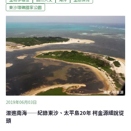
復育過程實不容易！外來種植物銀合歡（Leucaena
東沙環礁國家公園
leucocephala）當初引入種植，本希望藉由其生長快速的
特性達到島上防風及燃燒發電的效益；然而，也因其根部
所泌出的有毒汁液「含羞草氨酸」（Propanoic acid），
不僅阻止了島上原生植物生存及繁衍，更污染東沙及附近
海域的生態種源庫，導致「林相單一化」令人不樂見的局
面。有鑑於此，近期島上積極展開植物復育工作，將東沙
島自開發以前遍布島上的原生植物種諸如草海桐
（Scaevola taccada）、白避霜花（Pisonia grandis）、
橙花破布子（Cordia subco
2019年06月03日
潛進南海──紀錄東沙、太平島20年 柯金源細說從
頭