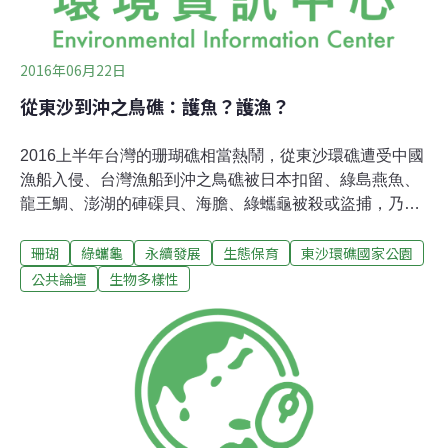
2016年06月22日
從東沙到沖之鳥礁：護魚？護漁？
2016上半年台灣的珊瑚礁相當熱鬧，從東沙環礁遭受中國
漁船入侵、台灣漁船到沖之鳥礁被日本扣留、綠島燕魚、
龍王鯛、澎湖的硨磲貝、海膽、綠蠵龜被殺或盜捕，乃至
蘭嶼大海扇的失蹤等，不僅屢屢躍上媒體的頭版，各項議
珊瑚
綠蠵龜
永續發展
生態保育
東沙環礁國家公園
題至今仍持續延燒中。這些珊瑚礁相關的海洋議題產生，
雖暗示著台灣對於海洋保育意識提升，但其中最弔詭的兩
公共論壇
生物多樣性
個議題就是東沙的「護魚」和沖之鳥礁的「護漁」。東沙
環礁國家公園立牌，圖片攝影：陳昭倫。遺世獨立 卻躲不
了人為侵擾東沙環礁「護魚」行動起因於今年3月中國漁
船入侵，大量採捕珊瑚和保育類的綠蠵龜。而在海洋國家
公園、海巡署以及東沙指揮部大力的掃盪之下，被高雄地
檢署扣留漁船、起訴船東以及之後高雄地方法院的審理。
不僅掀起了過去九年東沙環礁保育困境的潘朵拉盒子，飛