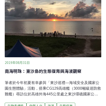
域生態，也會影響島嶼周邊海域藻類及魚類的生長，破壞
珊瑚礁生態系健康。
2019年08月31日
南海明珠：東沙島的生態復育與海濱觀察
筆者於今年初夏有幸參與「東沙巡禮—海域安全及國家公
園生態體驗」活動，搭乘CG129高雄艦（3000噸級巡防救
難艦）尋訪位於高雄外海445公里處之東沙環礁國家公
園。歷經16小時的航行，最終抵達位於南海中央有著「南
生物多樣性
自然人文
海洋
生態保育
海明珠」之稱的東沙島。此次行程發現，島上原生植物的