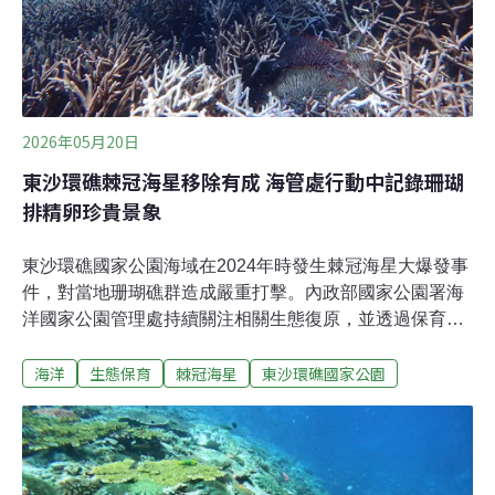
2026年05月20日
東沙環礁棘冠海星移除有成 海管處行動中記錄珊瑚
排精卵珍貴景象
東沙環礁國家公園海域在2024年時發生棘冠海星大爆發事
件，對當地珊瑚礁群造成嚴重打擊。內政部國家公園署海
洋國家公園管理處持續關注相關生態復原，並透過保育研
究計畫取得科學數據，最新監測結果顯示，棘冠海星族群
海洋
生態保育
棘冠海星
東沙環礁國家公園
量顯著減少，且今（2026）年未觀察到擴散跡象，清除數
量相較去年同期銳減9成，原本的防線也進一步縮小至特
定熱區，就在今年5月，也就是農曆「媽祖生」（媽祖誕
辰日）前後，東沙海域觀測到珊瑚產卵，更記錄到鹿角珊
瑚於白天集體排放精卵的景象，為當地生態注入新的生命