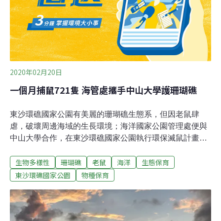
分，台灣並未發現過牠，而牠存在於東沙島，是在南中國
海分布的最北界。
2020年02月20日
一個月捕鼠721隻 海管處攜手中山大學護珊瑚礁
東沙環礁國家公園有美麗的珊瑚礁生態系，但因老鼠肆
虐，破壞周邊海域的生長環境；海洋國家公園管理處便與
中山大學合作，在東沙環礁國家公園執行環保滅鼠計畫，
短短一個月的時間，就捕捉到721隻老鼠。東沙環礁國家
生物多樣性
珊瑚礁
老鼠
海洋
生態保育
公園座落於台灣南海的北端，環礁上的東沙島僅駐有百餘
人員，老鼠卻為數眾多，這些老鼠並非原生於東沙島，而
東沙環礁國家公園
物種保育
是跟著船運運輸上島的外來種，豐富的食物資源與棲息空
間，使得牠們大量繁殖增加。營建署今天發布新聞稿指
出，據Nature期刊的研究指出，人為引入的老鼠，因取食
島嶼上原生的生物，將改變自然的營養循環，不僅干擾陸