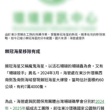
由於東沙突棘志工隊的持續作業，掌握棘冠海星的熱區，精準有效的移除策
略，如今已縮小棘冠海星的分布範圍。圖片來源：海管處提供
棘冠海星移除有成
棘冠海星又稱魔鬼海星，以活石珊瑚的珊瑚蟲為食，又有
「珊瑚殺手」異名。2024年3月，海管處在東沙外環礁西
南側及南側海域發現棘冠海星大爆發，當時估計面積約60
公頃，有約7萬4000隻。
為此，海管處與民間保育團體台灣珊瑚礁學會分別於
2024
年
、
2025年
組成志工團隊，前往東沙環礁國家公園執行棘