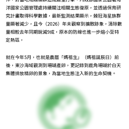
洋國家公園管理處持續關注相關生態復原，並透過保育研
究計畫取得科學數據，最新監測結果顯示，棘冠海星族群
量顯著減少，且今（2026）年未觀察到擴散跡象，清除數
量相較去年同期銳減9成，原本的防線也進一步縮小至特
定熱區，
就在今年5月，也就是農曆「媽祖生」（媽祖誕辰日）前
後，東沙海域觀測到珊瑚產卵，更記錄到鹿角珊瑚於白天
集體排放精卵的景象，為當地生態注入新的生命契機。