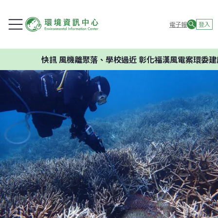
電子報
登入
快訊
風機離聚落、學校過近 彰化福漢風電案環委建議不