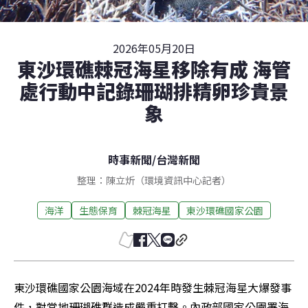
2026年05月20日
東沙環礁棘冠海星移除有成 海管
處行動中記錄珊瑚排精卵珍貴景
象
時事新聞
/
台灣新聞
整理：陳立炘（環境資訊中心記者）
海洋
生態保育
棘冠海星
東沙環礁國家公園
東沙環礁國家公園海域在2024年時發生棘冠海星大爆發事
件，對當地珊瑚礁群造成嚴重打擊。內政部國家公園署海