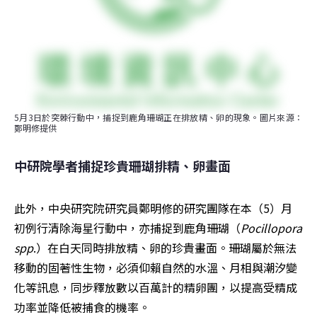
5月3日於突棘行動中，捕捉到鹿角珊瑚正在排放精、卵的現象。圖片來源：
鄭明修提供
中研院學者捕捉珍貴珊瑚排精、卵畫面
此外，中央研究院研究員鄭明修的研究團隊在本（5）月
初例行清除海星行動中，亦捕捉到鹿角珊瑚（
Pocillopora 
spp
.）在白天同時排放精、卵的珍貴畫面。珊瑚屬於無法
移動的固著性生物，必須仰賴自然的水溫、月相與潮汐變
化等訊息，同步釋放數以百萬計的精卵團，以提高受精成
功率並降低被捕食的機率。