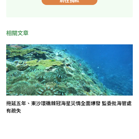
前往捐款
相關文章
拖延五年、東沙環礁棘冠海星災情全面爆發 監委批海管處
有疏失