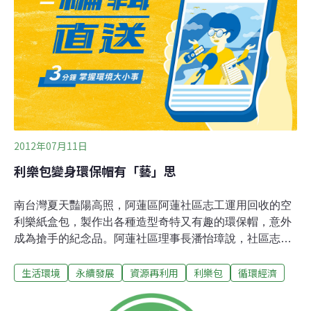
對象認為，環保認証標誌可以幫助他們了解商品包裝對環
境的影響。2007年，全球首款帶有FSC認証標誌的利樂包
裝在英國上市。如今，已有包括中國、美國、加拿大，以
及整個南美洲和歐洲在內的39個國家的廠商和零售商使用
經FSC認証的利樂包裝。在南美，阿根廷市場70%的利樂
包裝帶有FSC標誌﹔在歐洲，比利時、荷蘭及盧森堡
2012年07月11日
利樂包變身環保帽有「藝」思
南台灣夏天豔陽高照，阿蓮區阿蓮社區志工運用回收的空
利樂紙盒包，製作出各種造型奇特又有趣的環保帽，意外
成為搶手的紀念品。阿蓮社區理事長潘怡璋說，社區志工
3個多月前至台南某社區參訪，看見該社區人員頭戴一頂
生活環境
永續發展
資源再利用
利樂包
循環經濟
奇形怪狀的帽子，經好奇追問，對方說是用回收的空利樂
包作成的，阿蓮社區志工希望索討一頂回來研究，但該社
區只願開班授藝。參訪回來後，阿蓮社區社工員周燕伶等