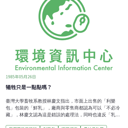
配、加工、販賣、貯存食品或食品添加物之場所及設施衛
生標準」的規定其中第11條第4款:「出售鮮乳、脫脂乳、
調味乳及發酵乳業者，應備有冷藏設備保存乳品於攝氏7
度以下，且乳品之運送應使用冷藏車或有效絕緣保溫之裝
置，以保持冷卻狀態。但販賣經過滅菌之各類保久乳者，
不在此限。」換句話說，只要是鮮乳都須冷藏，與包裝並
無關係。這項衛生標準是根據食品衛生管理法第21條的規
定制定。民國72年5月13日訂定發布，民國
1985年05月26日
犧牲只是一點點嗎？
臺灣大學畜牧系教授林慶文指出，市面上出售的「利樂
包」包裝的「鮮乳」，廠商與零售商都認為可以「不必冷
藏」，林慶文認為這是錯誤的處理法，同時也違反「乳業
管理規則」，鮮乳必須冷藏於攝氏10度以下的規定。利樂