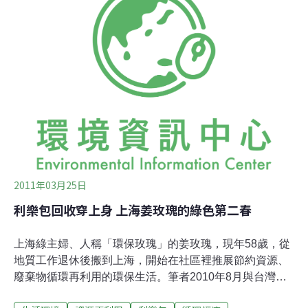
人發現技巧不難，一個禮拜就開發完成。周燕伶表示，她
們以容量900至1000西西的回收飲料、牛奶利樂包為主材
料，底部剪掉後、清洗乾淨、曬乾，然後打版、打洞，再
以塑膠繩串接，約花費四個小時即大功告成。她說，利樂
紙盒包的外包裝圖案精美，目前她們設計出有平版、波浪
等四種造型、尺寸環保帽，接著將研究深受年輕人喜愛的
鴨舌帽做法。
2011年03月25日
利樂包回收穿上身 上海姜玫瑰的綠色第二春
上海綠主婦、人稱「環保玫瑰」的姜玫瑰，現年58歲，從
地質工作退休後搬到上海，開始在社區裡推展節約資源、
廢棄物循環再利用的環保生活。筆者2010年8月與台灣環
保團體與公民記者組團考察長三角水資源議題時，在上海