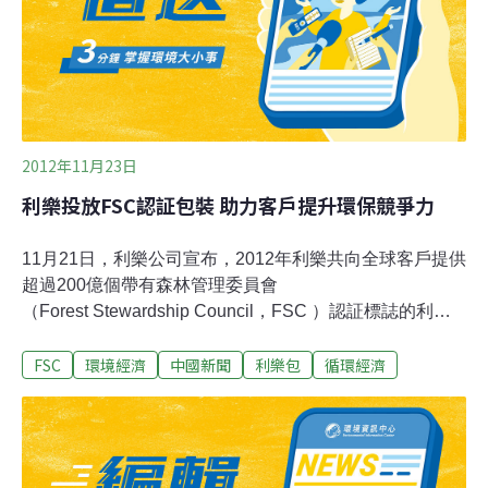
工程技術及設計美學相輔相成，未來也歡迎業界廠商一同
進行產學合作，讓更多人看見聯大的優秀設計創新力。
2012年11月23日
利樂投放FSC認証包裝 助力客戶提升環保競爭力
11月21日，利樂公司宣布，2012年利樂共向全球客戶提供
超過200億個帶有森林管理委員會
（Forest Stewardship Council，FSC ）認証標誌的利樂
包裝。其中有44億在中國市場使用。擁有FSC認証標誌意
FSC
環境經濟
中國新聞
利樂包
循環經濟
味著該包裝所用紙板來自於管理良好的森林，符合人們對
社會可持續發展、經濟效益提升和生態平衡的期望。睿信
息咨詢公司（Euromonitor）對10個國家的6600名消費者
進行了一項調查。結果顯示，約有一半的受訪者表示，產
品缺少環保信息將削弱他們的購買意願﹔還有一半的調查