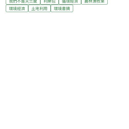
我們不是天竺鼠
利樂包
循環經濟
農林漁牧業
包中的「鮮乳」是經過「超高溫滅菌法」完全滅菌的牛
乳，由於利樂包也是無菌真空包裝，廠商與零售業者都認
環境經濟
土地利用
環境書摘
為既然「無菌」就可以不需要冷藏，藉此省下冷藏設備與
冷藏運輸成本。林慶文教授指出，「乳業管理規則」與廠
商把鮮乳冷藏在攝氏10度以下，是因為高於此溫度以上的
儲藏環境，會使利樂包的牛乳變質，林慶文說明，這些變
質還包括：風味喪失、褐變、營養損失。他認為冷藏並不
只是為了防止鮮乳受雜菌汙染，同時也是維護品質的一種
主要辦法。超高溫滅菌法處理生乳加利樂包包裝，已逐漸
在臺灣地區「流行」，廠商送學校的「學童乳」，大部分
都送這種「不必冷藏」的「鮮乳」。關心乳業的專家認為
這是不對的觀念。專家除對「超高溫滅菌法」處理生乳表