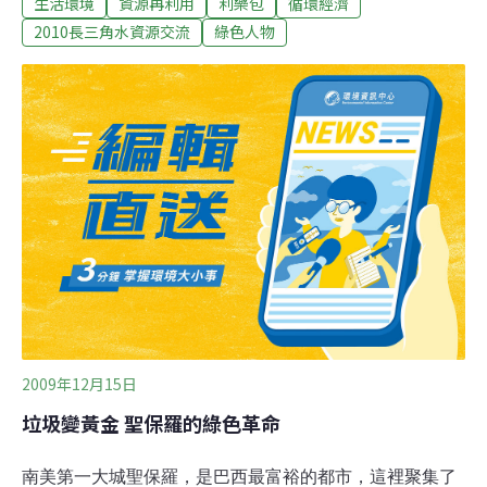
生活環境
資源再利用
利樂包
循環經濟
姜玫瑰的住家與她碰面，只見她家中大大小小的回收牛奶
罐與利樂包，洗得乾乾淨淨堆放整齊；另一邊，則有一整
2010長三角水資源交流
綠色人物
「塔」的遮陽帽、圍裙、環保袋，令人吃驚的是，原來這
些穿戴用品，都是用洗乾淨的回收樂利包，親手縫製而來
的。提起這些用品，現在上海幾乎無人不知無人不曉，從
事社區環保教育6年多來， 姜玫瑰的工作逐漸獲得社會肯
定，受邀演講、上課不斷，最遠曾到北京、青島、成都、
馬鞍山等地，推廣她的信念。姜玫瑰說，她過去在地質隊
工作，因此對環保問題就特別在意，到了退休後搬到上
海，看到一些媽媽把休閒時間耗在打麻將、或是消費購
物，就把一些媽媽們組織起來，到處唱唱跳跳做公益，例
如有水資源日、地球日、無車日、環境日等活動，也
2009年12月15日
垃圾變黃金 聖保羅的綠色革命
南美第一大城聖保羅，是巴西最富裕的都市，這裡聚集了