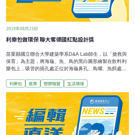
2019年08月23日
利樂包做環保 聯大奪德國紅點設計獎
苗栗縣國立聯合大學建築學系D&A Lab師生，以「搶救與
保育」為主題，將海龜、魚、鳥的黑白圖形繪製在飲料利
樂包上，吸管的插孔處正位於海龜鼻孔、鳥嘴、魚餌處，
讓使用者插入吸管聯想到生態浩劫，別出心裁又關懷環境
利樂包
苗栗
塑膠吸管
生活環境
的作品榮獲素有「設計界奧斯卡獎」的德國紅點設計獎肯
定，再次讓世界看見台灣軟實力！獲獎團隊指導老師吳細
顏表示，團隊發想時，不僅結合環保議題及視覺設計，還
透過心理學的論述與手法，實際轉化在產品運用上，讓設
計理念及效果顯而易見，也是此次奪獎關鍵。設計團隊希
望藉由此構想，讓準備使用塑膠吸管者在當下意識到此舉
可能造成的環境浩劫，進而自動自發拒用一次性餐具。聯
大設計學院院長吳桂陽說，透過跨系所的整合，讓專業的