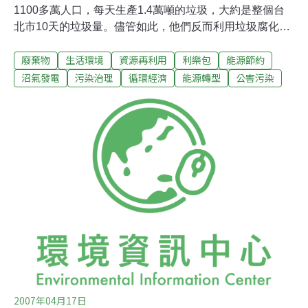
1100多萬人口，每天生產1.4萬噸的垃圾，大約是整個台
北市10天的垃圾量。儘管如此，他們反而利用垃圾腐化時
產生的沼氣，為聖保羅找到新的能源。聖保羅有全球最大
廢棄物
生活環境
資源再利用
利樂包
能源節約
的垃圾掩埋場，約175個足球場大，堆積80到90公尺深的
垃圾，每天都會產生大量垃圾滲水，掩埋場底部舖有厚約
沼氣發電
污染治理
循環經濟
能源轉型
公害污染
5公釐的聚乙烯布，防止垃圾滲水污染土壤和地下水。累
積的垃圾滲水會逐漸化為沼氣，成為新燃料。一噸垃圾可
以製造200公升沼氣，可以供一戶民宅發電1小時。另外，
聖保羅每年回收的鋁罐頭尾相接，足足能繞地球10圈。用
舊鋁罐生產新鋁罐，可以省下95%的能源，丟掉一個鋁
罐，就跟倒掉半桶汽油沒什麼兩樣。回收利用一個鋁罐，
省下的電力，可以供一台電視連開3個小時，或是給100瓦
燈泡，供電將近20小時。每天回收10噸以上的鋁罐，可重
新製造900萬個鋁罐。不過聖保羅最成功的綠色科技，是
解決利樂包製造太精良
2007年04月17日