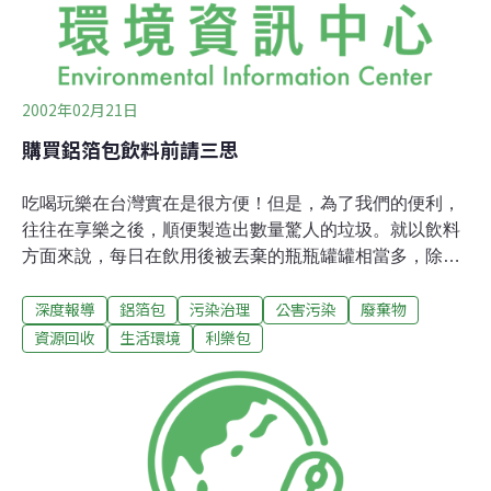
2002年02月21日
購買鋁箔包飲料前請三思
吃喝玩樂在台灣實在是很方便！但是，為了我們的便利，
往往在享樂之後，順便製造出數量驚人的垃圾。就以飲料
方面來說，每日在飲用後被丟棄的瓶瓶罐罐相當多，除了
有押瓶費的寶特瓶及鐵罐等有價垃圾還可被回收外，其餘
深度報導
鋁箔包
污染治理
公害污染
廢棄物
為數可觀的塑膠瓶、鋁箔包都被拋棄了。整體造型巧、耐
壓，喝完就可丟，並在外包裝印刷著美麗誘人購買的圖文
資源回收
生活環境
利樂包
的鋁箔包(利樂包)，在生鮮超市、雜貨店、大賣場，乃至
於軍公教福利站，鋁箔包的飲料整箱整櫃的排放著，數量
之多幾乎佔所有飲料的六成以上。而感覺上的價格低廉，
加上看起像紙包裝，更讓人誤以為 符合環保。據統計，台
灣每年被丟棄的鋁箔包高達三十億個，真是相當驚人！他