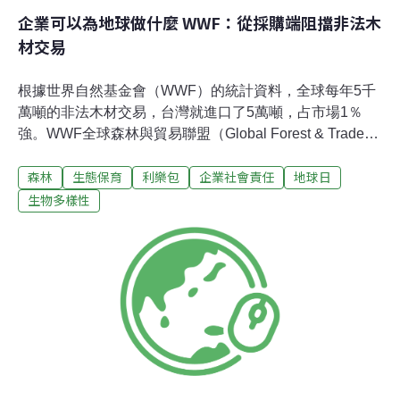
企業可以為地球做什麼 WWF：從採購端阻擋非法木
材交易
根據世界自然基金會（WWF）的統計資料，全球每年5千
萬噸的非法木材交易，台灣就進口了5萬噸，占市場1％
強。WWF全球森林與貿易聯盟（Global Forest & Trade
Network；GFTN）的佩森女士（Siv Persson）在16日舉
森林
生態保育
利樂包
企業社會責任
地球日
行的「守護森林資源，永續經營地球」國際研討會上，公
布這項數字。佩森表示，過去30年，全球已經喪失了30%
生物多樣性
的生物多樣性，對於還剩下的三分之二野生物，人們可以
做得更多，來保護因過度開發而造成的棲地破壞、生物多
樣性消失，和生態系的毀壞。透過全球森林及貿易聯盟和
森林管理委員會（Forest Stewardship Council；FSC）認
證體系，WWF鼓勵企業加入保育森林資源的行列。GFTN
的目的是與企業和保育團體合作，消除非法砍伐森林製成
的產品，進而改善森林管理的品質。企業不希望在媒體上
看到自家產品是由非法伐木原料所生產的消息曝光，因
此，GFTN鼓勵