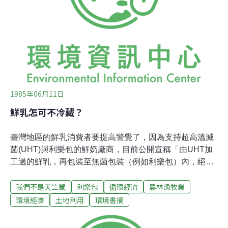
是什麼材質做的？是鋁箔嗎？還是紙呢？事實上，鋁箔包
的材質並不只使用了紙，而是由一層鋁箔、兩層紙、四層
塑膠所合成，這七層材質要用聚合劑使它們貼黏。試想
想，一個鋁箔包竟然需要用到總共七層的包裝材料製造出
來、難怪它不會滲漏，這種複合材質是難以資源回收，
1985年06月11日
鮮乳怎可不冷藏？
臺灣地區的鮮乳消費者要提高警覺了，因為支持超高溫滅
菌(UHT)與利樂包的鮮奶廠商，目前公開宣稱「由UHT加
工過的鮮乳，再包裝至無菌包裝（例如利樂包）內，絕對
無需冷藏。」這是公然向現行的食品衛生規定挑戰的行
我們不是天竺鼠
利樂包
循環經濟
農林漁牧業
為。依目前食品衛生標準規定，鮮奶、調味奶都必須「保
存於攝氏7度以下」，也就是說必須冷藏。可是國內廠商
環境經濟
土地利用
環境書摘
在製售無菌包裝「利樂包」及部分玻璃瓶裝的鮮奶、調味
奶時都公然違反了這項規定。根據「食品業者製造、調