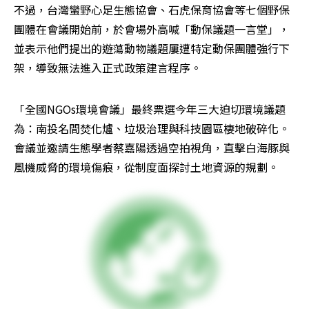
不過，台灣蠻野心足生態協會、石虎保育協會等七個野保
團體在會議開始前，於會場外高喊「動保議題一言堂」，
並表示他們提出的遊蕩動物議題屢遭特定動保團體強行下
架，導致無法進入正式政策建言程序。
「全國NGOs環境會議」最終票選今年三大迫切環境議題
為：南投名間焚化爐、垃圾治理與科技園區棲地破碎化。
會議並邀請生態學者蔡嘉陽透過空拍視角，直擊白海豚與
風機威脅的環境傷痕，從制度面探討土地資源的規劃。