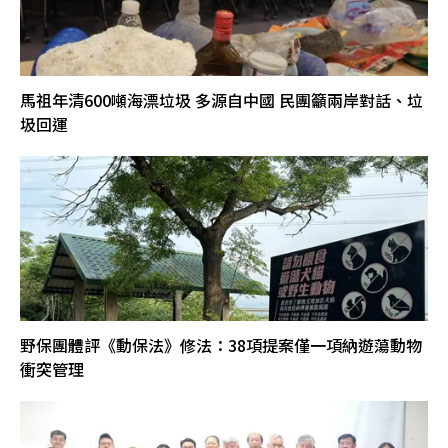
馬祖年清600噸海漂垃圾 多源自中國 民團籲兩岸對話、垃
圾回運
野保團體評《動保法》修法：38項提案僅一項納遊蕩動物
衝突管理