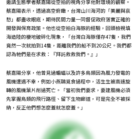
邀請生態學者蔡嘉陽從空拍的視角分享他對環境的觀察。
蔡嘉陽表示，透過高空俯瞰，台灣山川海河的「美麗與哀
愁」都盡收眼底，期待民間力量一同督促政府落實正確的
開發與保育政策。他也從空拍白海豚的經驗，回頭檢視填
海造陸的棲地破碎化現象，「台灣白海豚僅存47隻，我們
竟然一次就拍到14隻，距離我們的船不到20公尺。我們都
認為牠們是在求救：『拜託救救我們。』」
蔡嘉陽分享，他曾見過蝙蝠以及許多鳥類因為風力發電的
風機遭遇不幸，例如小燕鷗覓食過程中，活生生被高速旋
轉的風機葉片削過死亡。「當初我們要求，要建風機必須
先掌握鳥類的飛行路徑、留下生物廊道，可是完全不被採
納，反正他們想怎麼蓋就怎麼蓋。」