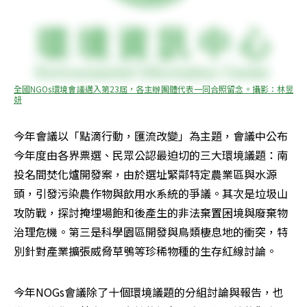
全國NGOs環境會議邁入第23屆，各主辦團體代表一同合照留念。攝影：林昱
妍
今年會議以「點滴行動，匯流改變」為主題，會議中公布
今年度由各界票選、民眾公認最迫切的三大環境議題：南
投名間焚化爐開發案，由於選址緊鄰特定農業區與水源
頭，引發污染農作物與飲用水系統的爭議。其次是垃圾山
攻防戰，探討掩埋場飽和後產生的非法棄置困境與廢棄物
治理危機。第三是科學園區開發與鳥類棲息地的衝突，特
別針對產業擴張威脅草鴞等珍稀物種的生存紅線討論。
今年NOGs會議除了十個環境議題的分組討論與報告，也