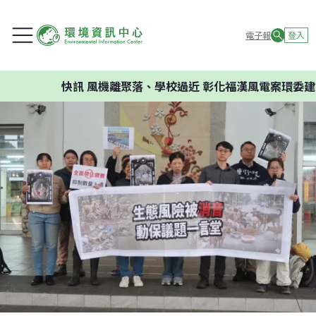
電子報
登入
快訊
風機離聚落、學校過近 彰化福漢風電案環委建議不