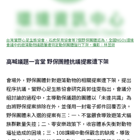
台灣蠻野心足生態協會、石虎保育協會等7個野保團體認為，全國NGOs環境
會議中的遊蕩動物議題屢遭特定動保團體強行下架。攝影：林昱妍
高喊議題一言堂 野保團體抗議提案遭下架
會場外，野保團體針對遊蕩動物的相關提案遭下架，提出
程序抗議。蠻野心足生態協會研究員郭佳雯指出，會議分
組討論的過程中，主導動保議題的團體以「未達共識」為
由將野保提案排除在外，並僅用一封電子郵件回覆否決。
野保團體未入選的提案有三：一、不當餵食導致遊蕩犬貓
族群數量失控；二、零安樂政策下，收容體系失衡對動物
福祉造成的困境；三、108課綱中動保觀念的缺席，導致