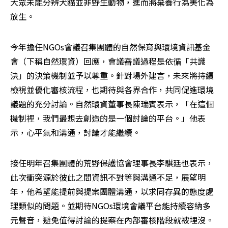
大眾未能分辨犬貓並非野生動物，進而將棄養行為美化為
放生。
今年擔任NGOs會議召集團體的自然保育與環境資訊基金
會（下稱自然環資）回應，會議審議過程是依循「共識
決」的決策機制並予以尊重。針對場外建言，未來將持續
檢視並優化審核流程，也期待與各界合作，共同促進環境
議題的充分討論。自然環資董事長陳瑞賓表示，「在這個
機制裡，我們最想去創造的是一個討論的平台。」他表
示，心平氣和溝通，討論才能繼續。
接任明年召集團體的荒野保護協會理事長李騏廷也表示，
此次衝突源於彼此之間資訊不對等與溝通不足，展望明
年，他希望能提前與提案團體溝通，以求同存異的態度處
理類似的問題。並期待NGOs環境會議平台能持續容納多
元聲音，避免值得討論的提案在內部審核階段就被埋沒。