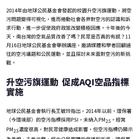
2014年由地球公民基金會發起的校園升空污旗運動，將空
污問題變得可視化，進而捲動社會各界對空污的認識和訴
求行動，進一步促使政府政策改變積極因應。十年後的今
天，南台灣的空氣品質改善了嗎？民眾是否真的有感？11
月16日地球公民基金會舉辦講座，邀請媒體和學者回顧過
往的空污議題和公民運動，並且探討未來面對空污的新挑
戰。
升空污旗運動  促成AQI空品指標
實施
地球公民基金會執行長王敏玲指出，2014年以前，環保署
（今環境部）的空污指標採用PSI，未納入PM
。經常
2.5
PM
濃度很高，對民眾健康造成影響，但空污指標仍顯示
2.5
為黃燈，未能示警。經由公民團體的倡議和訴求，環保署