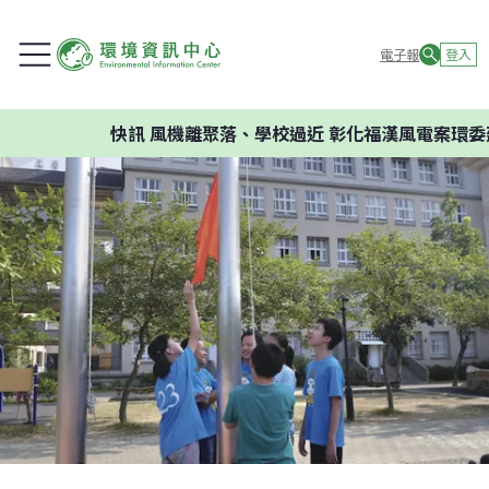
電子報
登入
快訊
風機離聚落、學校過近 彰化福漢風電案環委建議不應