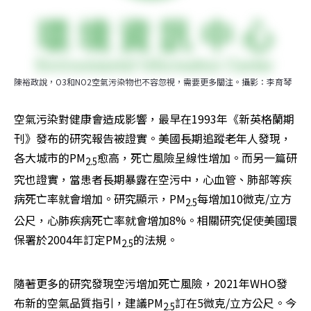
陳裕政說，O3和NO2空氣污染物也不容忽視，需要更多關注。攝影：李育琴
空氣污染對健康會造成影響，最早在1993年《新英格蘭期
刊》發布的研究報告被證實。美國長期追蹤老年人發現，
各大城市的PM
愈高，死亡風險呈線性增加。而另一篇研
2.5
究也證實，當患者長期暴露在空污中，心血管、肺部等疾
病死亡率就會增加。研究顯示，PM
每增加10微克/立方
2.5
公尺，心肺疾病死亡率就會增加8%。相關研究促使美國環
保署於2004年訂定PM
的法規。
2.5
隨著更多的研究發現空污增加死亡風險，2021年WHO發
布新的空氣品質指引，建議PM
訂在5微克/立方公尺。今
2.5