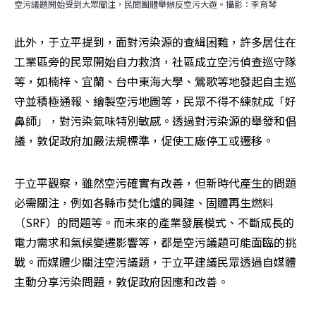
空污議題開始受到大眾關注，民間團體舉辦反空污大遊。攝影：李育琴
此外，于立平提到，面對污染源的查緝困難，許多居住在
工業區旁的民眾開始自力救濟，社區成立空污偵查巡守隊
等，如楠梓、宜蘭、台中東海大學、鶯歌等地發起自主巡
守並積極通報、繪製空污地圖等，民眾不得不練就成「好
鼻師」，對污染氣味特別敏感。透過對污染源的舉發和倡
議，敦促政府加嚴法規標準，促使工廠停工或遷移。
于立平觀察，雖然空污確實有改善，但新時代產生的問題
必需關注，例如各縣市焚化爐的興建、固體再生燃料
（SRF）的問題等。而未來的產業發展模式、不斷成長的
電力需求和氣候變遷影響等，都是空污議題可能面臨的挑
戰。而媒體少關注空污議題，于立平建議民眾透過自媒體
主動分享污染問題，敦促政府因應和改善。