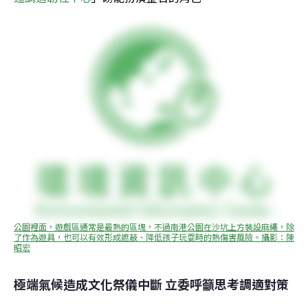
公園裡面，遊戲區通常是最熱的區塊，不過南港公園在沙坑上方裝設麻繩，除
了作為遊具，也可以有效形成遮蔽、降低孩子玩耍時的熱傷害風險。攝影：陳
昭宏
極端氣候造成文化祭儀中斷 立委呼籲思考調適對策