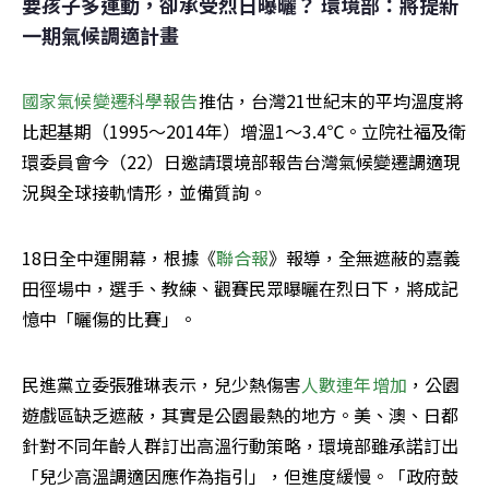
要孩子多運動，卻承受烈日曝曬？ 環境部：將提新
一期氣候調適計畫
國家氣候變遷科學報告
推估，台灣21世紀末的平均溫度將
比起基期（1995～2014年）增溫1～3.4℃。立院社福及衛
環委員會今（22）日邀請環境部報告台灣氣候變遷調適現
況與全球接軌情形，並備質詢。
18日全中運開幕，根據《
聯合報
》報導，全無遮蔽的嘉義
田徑場中，選手、教練、觀賽民眾曝曬在烈日下，將成記
憶中「曬傷的比賽」。
民進黨立委張雅琳表示，兒少熱傷害
人數連年增加
，公園
遊戲區缺乏遮蔽，其實是公園最熱的地方。美、澳、日都
針對不同年齡人群訂出高溫行動策略，環境部雖承諾訂出
「兒少高溫調適因應作為指引」，但進度緩慢。「政府鼓