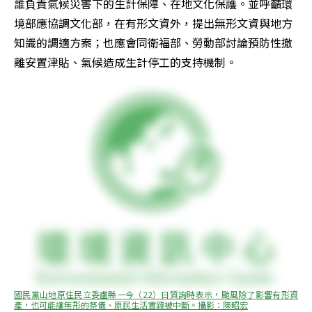
誰負責氣候災害下的生計保障、在地文化保護。並呼籲環
境部應協調文化部，在有形文資外，提出無形文資與地方
知識的調適方案；也應會同衛福部、勞動部討論預防性撤
離安置津貼、氣候造成生計停工的支持機制。
國民黨山地原住民立委盧縣一今（22）日質詢時表示，颱風除了影響有形資
產，也可能讓無形的祭儀、原民生活實踐被中斷。攝影：陳昭宏