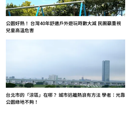
公園好熱！ 台灣40年舒適戶外遊玩時數大減 民團籲重視
兒童高溫危害
台北市的「涼區」在哪？ 城市逃離熱浪有方法 學者：光靠
公園綠地不夠！