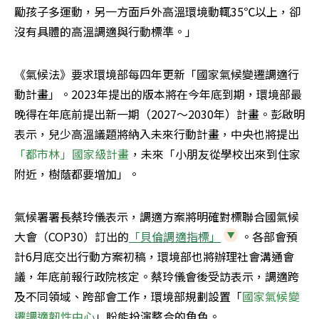
勵孩子多運動，另一方面戶外高溫環境動輒35℃以上，卻
沒有具體的高溫調適與行動標準。」
《氣候法》要求環境部每四年更新「國家氣候變遷調適行
動計畫」。2023年提出的版本將在今年底到期，環境部最
晚得在年底前提出新一期（2027～2030年）計畫。彭啟明
表示，兒少高溫議題將納入未來行動計畫，中央也將提出
「都市林」國家級計畫
，未來「小朋友從學校出來到住家
附近，樹蔭都要增加」。
氣候署署長蔡玲儀表示，調適方案將明確對標聯合國氣候
大會（COP30）訂出的
「貝倫調適指標」
。各部會預
計6月底交出行動方案初稿，環境部也將辦理社會溝通會
議，年底前報行政院核定。蔡玲儀會後受訪表示，調適跨
及不同領域、跨部會工作，環境部規劃設置「
國家氣候變
遷調適韌性中心
」盼能扮演整合的角色。