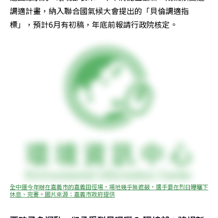
調適計畫，納入聯合國氣候大會提出的「貝倫調適指
標」，預計6月有初稿，年底前報請行政院核定。
全中運今年辦在嘉義市的嘉義田徑場，場地幾乎無遮蔽，選手要在烈日曝曬下
休息、完賽。圖片來源：嘉義市政府提供