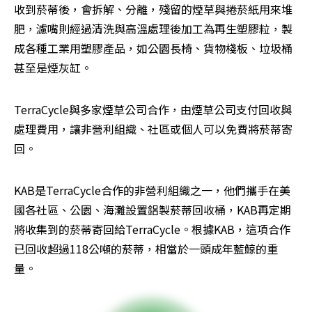
收到菸蒂後，會拆解、分離，殘留的煙草與捲菸紙用來堆
肥，濾嘴則經過清洗與高溫處理後加工為再生塑膠粒，製
成各種工業用塑膠產品，如公園長椅、貨物棧板、垃圾桶
甚至是煙灰缸。
TerraCycle與多家煙草公司合作，由煙草公司支付回收與
處理費用，讓非營利組織、社區或個人可以免費將菸蒂寄
回。
KAB是TerraCycle合作的非營利組織之一，他們攜手在美
國各社區、公園、海灘設置鋁製菸蒂回收桶，KAB再定期
將收集到的菸蒂寄回給TerraCycle。根據KAB，這項合作
已回收超過118公噸的菸蒂，相當於一頭成年藍鯨的重
量。