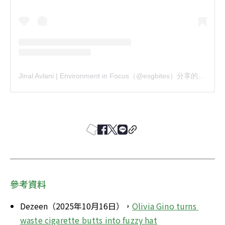
Jinal Avlani | Environment in Focus（@esgbites）分享的貼文
參考資料
Dezeen（2025年10月16日），
Olivia Gino turns 
waste cigarette butts into fuzzy hat