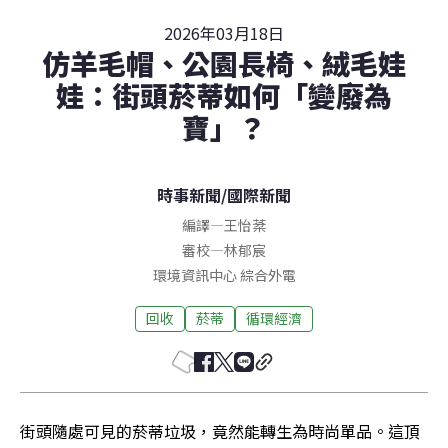
2026年03月18日
仿羊毛帽、公園長椅、絨毛娃
娃：街頭菸蒂如何「變廢為
寶」？
時事新聞
/
國際新聞
編譯
—
王怡棻
審校
—
林郁宸
環境資訊中心 綜合外電
回收
菸蒂
循環經濟
街頭隨處可見的菸蒂垃圾，竟然能轉生為時尚單品。這頂