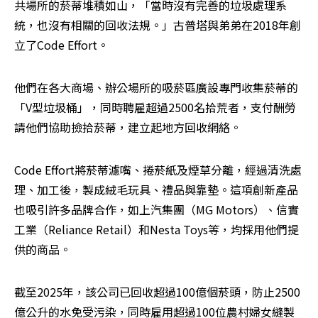
共場所的菸蒂堆積如山，「當時沒有完善的垃圾處理系
統，也沒有相關的回收法規。」古普塔與弟弟在2018年創
立了Code Effort。
他們在各大商場、辦公場所的吸菸區廣設專門收集菸蒂的
「V型垃圾桶」，同時聘雇超過2500名拾荒者，支付酬勞
請他們協助撿拾菸蒂，建立起地方回收網絡。
Code Effort將菸蒂濾嘴、捲菸紙及煙草分離，經過清洗處
理、加工後，製成絨毛玩具、禮品與靠墊。這項創新產品
也吸引許多品牌合作，如上汽集團（MG Motors）、信實
工業（Reliance Retail）和Nesta Toys等，均採用他們提
供的商品。
截至2025年，該公司已回收超過100億個菸頭，防止2500
億公升的水免受污染，同時雇用超過100位農村婦女縫製