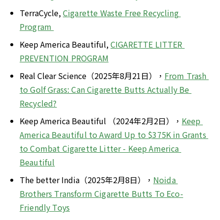
TerraCycle, 
Cigarette Waste Free Recycling 
Program 
Keep America Beautiful, 
CIGARETTE LITTER 
PREVENTION PROGRAM
Real Clear Science（2025年8月21日），
From Trash 
to Golf Grass: Can Cigarette Butts Actually Be 
Recycled?
Keep America Beautiful （2024年2月2日），
Keep 
America Beautiful to Award Up to $375K in Grants 
to Combat Cigarette Litter - Keep America 
Beautiful
The better India（2025年2月8日），
Noida 
Brothers Transform Cigarette Butts To Eco-
Friendly Toys