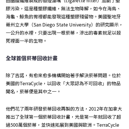
由醋酸纖維製成的香煙濾嘴（cigarette filter）加劇了塑
膠污染，這是種塑膠纖維，無法生物降解，如今在海鳥、
海龜、鯨魚的胃裡都能發現這種塑膠殘留物。美國聖地牙
哥州立大學（San Diego State University）的研究顯示，
一公升的水裡，只要出現一根菸蒂，滲出的毒素就足以殺
死裡面一半的生物。
全球首個菸蒂回收計畫
除了吉諾，有愈來愈多機構開始著手解決菸蒂問題。位於
美國的TerraCycle，以回收「大眾認為不可回收」的物品
聞名，菸蒂便是其中之一。
他們花了兩年研發菸蒂回收再製的方法，2012年在加拿大
推出了全球第一個菸蒂回收計畫，光是第一年就回收了超
過500萬個菸蒂，並快速拓展到美國與歐洲。TerraCycle