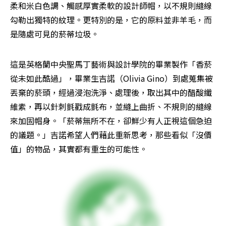
柔和米白色調、觸感厚實柔軟的設計師帽，以不規則縫線
勾勒出獨特的紋理。更特別的是，它的原料並非羊毛，而
是隨處可見的菸蒂垃圾。
這是英格蘭中央聖馬丁藝術與設計學院的畢業製作「香菸
從未如此酷過」，畢業生吉諾（Olivia Gino）到處蒐集被
丟棄的菸頭，經過浸泡洗淨、處理後，取出其中的醋酸纖
維素，再以針刺氈戳成氈布，並縫上曲折、不規則的縫線
來加固帽身。「菸蒂無所不在，卻鮮少有人正視這個急迫
的議題。」吉諾希望人們藉此重新思考，那些看似「沒價
值」的物品，其實都有重生的可能性。