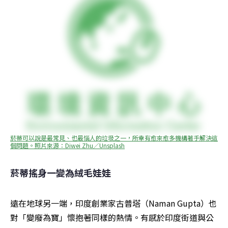
菸蒂可以說是最常見、也最惱人的垃圾之一，所幸有愈來愈多機構著手解決這
個問題。照片來源：Diwei Zhu／Unsplash
菸蒂搖身一變為絨毛娃娃
遠在地球另一端，印度創業家古普塔（Naman Gupta）也
對「變廢為寶」懷抱著同樣的熱情。有感於印度街道與公