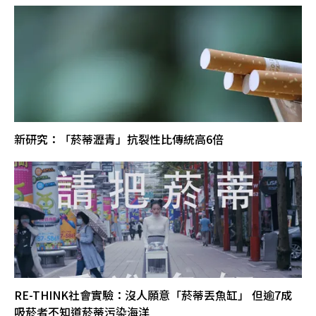
新研究：「菸蒂瀝青」抗裂性比傳統高6倍
RE-THINK社會實驗：沒人願意「菸蒂丟魚缸」 但逾7成
吸菸者不知道菸蒂污染海洋