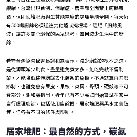
餵豬。台灣出現首例非洲豬瘟，農業部全面禁止廚餘養
豬，但即使堆肥廠與生質能電廠的處理量能全開，每天仍
有500噸廚餘必須送往焚化爐或掩埋場。這場「廚餘風
波」讓許多關心環保的民眾思考，如何減少生活中的廚
餘。
看守台灣協會秘書長謝和霖表示，減少廚餘的根本之道，
是從源頭減少剩食。盡量避免煮太多、能吃完就不留剩
菜，才能降低整體廚餘去化體系的負擔。不過就算再怎麼
節制，也難免會有果皮、果核、菜葉、骨頭、硬殼等不可
食部分。謝和霖指出，近年已有不少民眾開始嘗試在家中
自行處理廚餘，包括使用廚餘機、居家堆肥與黑水虻養殖
等，但各有不同的條件與限制。
居家堆肥：最自然的方式，碳氮