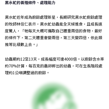
黑水虻的養殖條件、處理能力
黑水虻近年成為廚餘處理新星，長期研究黑水虻廚餘處理
的牧師林信仁表示，黑水虻幼蟲能全天候進食，且成長速
度驚人，「牠每天大概可攝取自己體重兩倍的食物，最好
的條件下，第二天體重會變兩倍，第三天變四倍，依此類
推等比級數上去。」
幼蟲期約12至13天，成長幅度可達4000倍。以廚餘含水率
約70%計算，每百克的蟲卵孵出的幼蟲，可在生長階段處
理約1公噸調整過的廚餘。