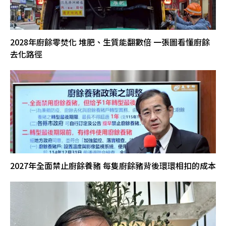
2028年廚餘零焚化 堆肥、生質能翻數倍 一張圖看懂廚餘
去化路徑
2027年全面禁止廚餘養豬 每隻廚餘豬背後環環相扣的成本