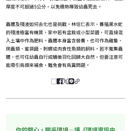
厚度不可超過5公分，以免積熱導致幼蟲死去。
蟲體及殘渣如何去化也是挑戰。林信仁表示，養殖黑水虻
的殘渣極富有機質，家中若有盆栽或小型菜園，可直接混
入土壤中作為肥料。蟲體本身富含營養，也可作為雞隻、
爬蟲類、蜜袋鼯、刺蝟或肉食性魚類的飼料。若不蒐集蟲
體，也可任幼蟲自行成蛹後羽化回歸大自然，但要注意可
能吸引鳥類來補食，難免會有鳥糞問題。
你的關心，關乎環境—讓《環境資訊中