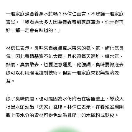
一般家庭適合養黑水虻嗎？林信仁直言，不建議一般家庭
嘗試，「我看過太多人因為養蟲養到家庭革命，你弄得再
好，都一定會有味道的。」
林信仁表示，臭味來自蟲體糞尿帶來的氨、氮、硫化氫臭
氣，因此養殖基質不能太厚，且必須每天翻堆，讓水氣、
熱氣、臭氣散去，也要注意通風。他強調，臭味要徹底去
除可以利用環境控制技術，但對一般家庭來說無經濟效
益。
除了臭味問題，也可能因為水份附著在容器壁上，導致大
批黑水虻幼蟲「逃家」亂爬。林信仁表示，在養殖盆周圍
撒上吸水分的資材可避免幼蟲亂爬，如木屑粉或麩皮。