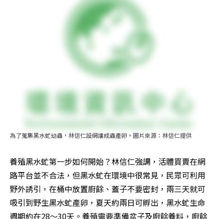
為了蒐集黑水虻幼蟲，林信仁設網讓成蟲產卵。圖片來源：林信仁提供
養殖黑水虻第一步如何開始？林信仁強調，活體買賣在網
路平台並不合法，但黑水虻在環境中很常見，民眾可利用
野外誘引，在桶中放置廚餘、蓋子不要密封，兩三天就可
吸引到野生黑水虻產卵，夏天約兩日可孵出，黑水虻生命
週期約在28～30天。養殖需要準備盆子及廚餘養料，廚餘