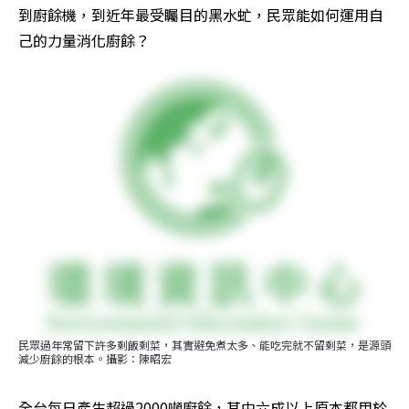
到廚餘機，到近年最受矚目的黑水虻，民眾能如何運用自
己的力量消化廚餘？
民眾過年常留下許多剩飯剩菜，其實避免煮太多、能吃完就不留剩菜，是源頭
減少廚餘的根本。攝影：陳昭宏
全台每日產生超過2000噸廚餘，其中六成以上原本都用於