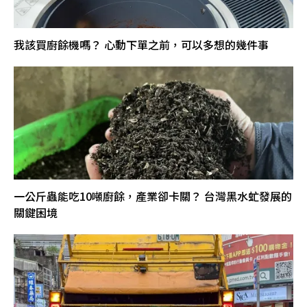
我該買廚餘機嗎？ 心動下單之前，可以多想的幾件事
一公斤蟲能吃10噸廚餘，產業卻卡關？ 台灣黑水虻發展的
關鍵困境