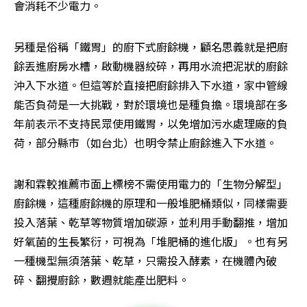
會消耗不少電力。
另種是俗稱「鐵胃」的廚下式廚餘機，顧名思義就是把廚
餘丟進廚房水槽，啟動機器絞碎，再用水流把泥狀的廚餘
沖入下水道。但這等於直接把廚餘排入下水道，家中管線
能否負荷是一大挑戰，對於環境也是種負擔。環境部在多
年前表示不支持民眾使用鐵胃，以免增加污水處理廠的負
荷，部分縣市（如台北）也明令禁止廚餘進入下水道。
謝和霖較推薦市面上標榜不需使用電力的「生物分解型」
廚餘機，這種廚餘機的原理和一般堆肥桶類似，同樣需要
投入落葉、乾草等物質增加碳源，並利用手動翻推，增加
好氧菌的生長繁衍，可視為「堆肥桶的進化版」。也有另
一種機型無須落葉、乾草，只需投入酵素，在機體內破
碎、翻攪廚餘，數週就能產出肥料。