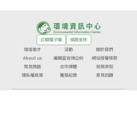
訂閱電子報
捐款支持
環境徵才
活動
關於我們
About us
編輯室自律公約
網站授權條款
常見問題
合作媒體
投稿須知
隱私權政策
獲獎紀錄
意見回饋
© Copyright 2026 環境資訊中心 版權所有
公益勸募字號：
衛部救字第1141364365號
服務信箱：
service@tnf.org.tw
投稿信箱：
infor@e-info.org.tw
客服電話：070-10101-666／02-2910-6000
地址：231023新北市新店區民權路48號3樓（近捷運大坪林站1號出口）