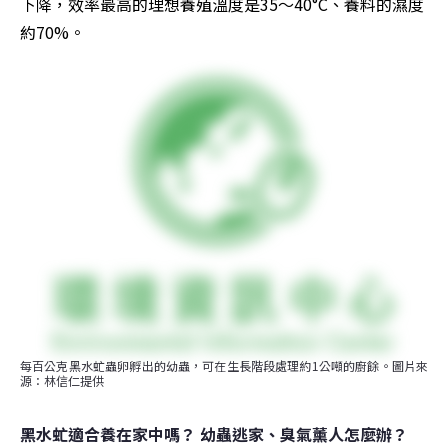
下降，效率最高的理想養殖溫度是35～40°C、養料的濕度
約70%。
每百公克黑水虻蟲卵孵出的幼蟲，可在生長階段處理約1公噸的廚餘。圖片來
源：林信仁提供
黑水虻適合養在家中嗎？ 幼蟲逃家、臭氣薰人怎麼辦？