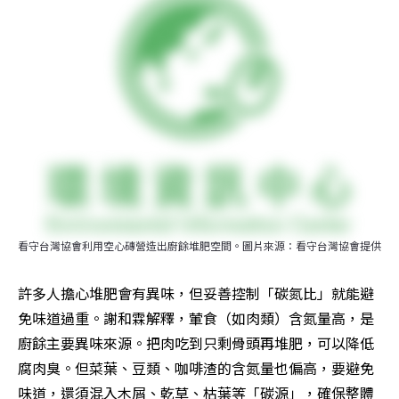
看守台灣協會利用空心磚營造出廚餘堆肥空間。圖片來源：看守台灣協會提供
許多人擔心堆肥會有異味，但妥善控制「碳氮比」就能避
免味道過重。謝和霖解釋，葷食（如肉類）含氮量高，是
廚餘主要異味來源。把肉吃到只剩骨頭再堆肥，可以降低
腐肉臭。但菜葉、豆類、咖啡渣的含氮量也偏高，要避免
味道，還須混入木屑、乾草、枯葉等「碳源」，確保整體