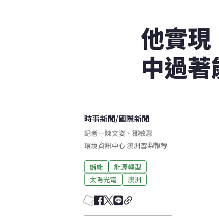
他實現
中過著
時事新聞
/
國際新聞
記者
—
陳文姿
、
鄒敏惠
環境資訊中心
澳洲雪梨
報導
儲能
能源轉型
太陽光電
澳洲