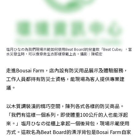
塩月ひなの為我們現場示範如何使用Beat Board的兒童款「Beat Cube」，當
水災發生時，可以像穿救生衣那樣穿戴上去。攝影：陳昭宏
走進Bousai Farm，店內設有防災用品展示及體驗服務，
工作人員都持有防災士資格，能現場為客人提供專業建
議。
以木質調裝潢的精巧空間，陳列各式各樣的防災商品。
「我們有這樣一個系列，即使體重100公斤的人也能浮起
來。」塩月ひなの從櫃上拿起一個後背包，現場示範使用
方式。這款名為Beat Board的漂浮背包是Bosai Farm自家