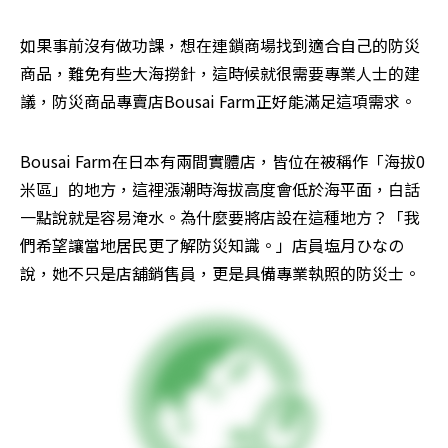
如果事前沒有做功課，想在連鎖商場找到適合自己的防災
商品，難免有些大海撈針，這時候就很需要專業人士的建
議，防災商品專賣店Bousai Farm正好能滿足這項需求。
Bousai Farm在日本有兩間實體店，皆位在被稱作「海拔0
米區」的地方，這裡漲潮時海拔高度會低於海平面，白話
一點說就是容易淹水。為什麼要將店設在這種地方？「我
們希望讓當地居民更了解防災知識。」店員塩月ひなの
說，她不只是店舖銷售員，更是具備專業執照的防災士。