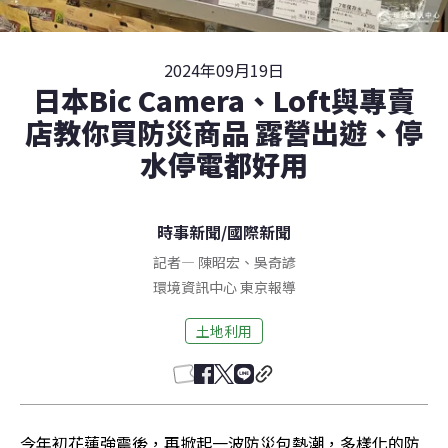
2024年09月19日
日本Bic Camera、Loft與專賣
店教你買防災商品 露營出遊、停
水停電都好用
時事新聞
/
國際新聞
記者
—
陳昭宏
、
吳奇諺
環境資訊中心
東京
報導
土地利用
今年初花蓮強震後，再掀起一波防災包熱潮，多樣化的防