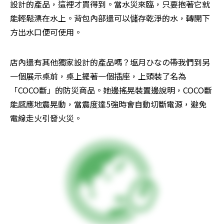
設計的產品，這裡才買得到。當水災來臨，只要抱著它就
能輕鬆漂在水上。背包內部還可以儲存乾淨的水，轉開下
方出水口便可使用。
店內還有其他獨家設計的產品嗎？塩月ひなの帶我們到另
一個展示桌前，桌上擺著一個插座，上頭裝了名為
「COCO斷」的防災商品。她邊搖晃裝置邊說明，COCO斷
能感應地震晃動，當震度達5強時會自動切斷電源，避免
電線走火引發火災。