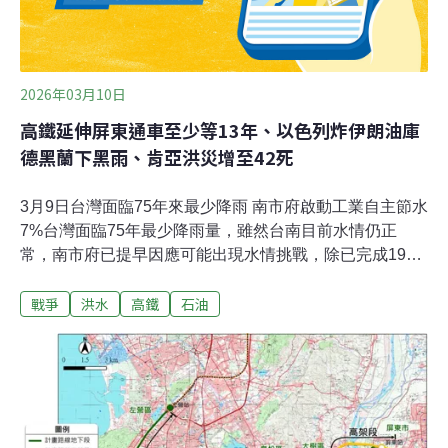
2026年03月10日
高鐵延伸屏東通車至少等13年、以色列炸伊朗油庫
德黑蘭下黑雨、肯亞洪災增至42死
3月9日台灣面臨75年來最少降雨 南市府啟動工業自主節水
7%台灣面臨75年最少降雨量，雖然台南目前水情仍正
常，南市府已提早因應可能出現水情挑戰，除已完成19口
抗旱井整備作業，更已提前啟動工業單位自主節
戰爭
洪水
高鐵
石油