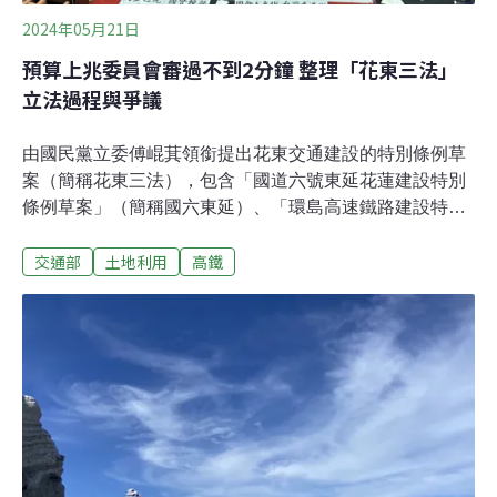
2024年05月21日
預算上兆委員會審過不到2分鐘 整理「花東三法」
立法過程與爭議
由國民黨立委傅崐萁領銜提出花東交通建設的特別條例草
案（簡稱花東三法），包含「國道六號東延花蓮建設特別
條例草案」（簡稱國六東延）、「環島高速鐵路建設特別
條例草案」（簡稱環島高鐵）及「花東快速公路建設特別
交通部
土地利用
高鐵
條例草案」（簡稱花東快），三法合計逾2.5兆元，加上審
查過程引發爭議，引起社會關注。《環境資訊中心》本文
整理花東三法今年3月提出至今，相關立法過程及爭議。
花東三法耗費上兆 委員會最快不到2分鐘就審過3月初，國
民黨立委傅崐萁等人提出花東三法，一讀之後，至3月
底、4月中旬個別進入委員會審查。「環島高鐵」交付經
濟、交通委員會聯合審查；「國六東延」、「花東快」個
別交付交通委員會審查。三法在委員會快速通過，皆送交
黨團協商。委員會的「快速審查」引發程序爭議。民進黨