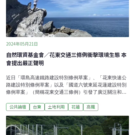
團幹事長吳思瑤在5月13日的記者會上批評，這是無視委
員會中心主義。他指出，花東三法耗資上兆元，但交通委
員會只花3分鐘審理花東快，只花1分50秒審
2024年05月21日
自然環資基金會／花東交通三條例衝擊環境生態 本
會提出嚴正聲明
近日「環島高速鐵路建設特別條例草案」、「花東快速公
路建設特別條例草案」以及「國道六號東延花蓮建設特別
條例草案」（簡稱花東交通三條例）引發了廣泛關注和擔
憂。本會基於對環境保護和生物多樣性的角度，嚴正譴責
公共論壇
台東
土地利用
花蓮
高鐵
立法院強行闖關花東交通三條例，並針對此極具環境爭議
的法規提出以下訴求和聲明。一、程序不正義：政策應公
開透明，重視環評立法院欲強行通過花東交通三條例除違
反憲政體制，除了沒有充分的公開討論外，更未經環境影