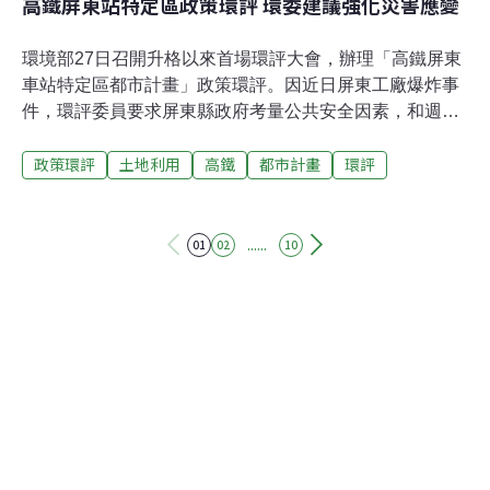
高鐵屏東站特定區政策環評 環委建議強化災害應變
環境部27日召開升格以來首場環評大會，辦理「高鐵屏東
車站特定區都市計畫」政策環評。因近日屏東工廠爆炸事
件，環評委員要求屏東縣政府考量公共安全因素，和週邊
園區管理單位共同制定災害緊急應變計畫。此外環委也提
政策環評
土地利用
高鐵
都市計畫
環評
醒，計畫範圍週邊都是工業區，應評估土地設置合理性。
工業區包圍釀公安隱憂 環委要求制定災害應變計畫環境部
27日召開升格後首場環評大會，審查「高鐵屏東車站特定
區都市計畫」政策環評，因環境部長薛富盛赴立法院衛環
......
01
02
10
委員會備詢，改由次長葉俊宏代理主持。屏東縣政府說
明，為配合高鐵屏東站規劃辦理新訂都市計畫，整合周邊
屏東縣運動休閒園區、屏東科技產業園區擴區、屏東科學
園區等重大建設開發，特定區計畫面積約307.15公頃。屏
東近日因工廠爆炸事件成為新聞焦點，環評委員建議，屏
東縣府應盤點本計畫範圍內可能使用之危害性化學品及使
用量、排放量等，與計畫區內各園區管理機關建立聯合管
制機制，並訂定公共災害的緊急應變計畫。