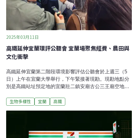
延伸宜蘭」計畫全長約60.6公里，路線銜接既有南港站，
沿線經汐止、平溪、雙溪、貢寮，繞一大彎迴
2025年03月11日
高鐵延伸宜蘭環評公聽會 宜蘭場聚焦經費、農田與
文化衝擊
高鐵延伸宜蘭第二階段環境影響評估公聽會於上週三（5
日）上午在宜蘭大學舉行，下午緊接著現勘。現勘地點分
別是高鐵站址預定地的宜蘭壯二鎮安廟古公三王廟空地、
壯圍的新福七路、礁溪二龍村的太陽廟、頭城吉祥福德廟
生物多樣性
宜蘭
高鐵
旁空地。無論是公聽會還是現勘，民眾討論皆十分激烈。
支持者認為高鐵將帶來巨大的經濟效益，有助於宜蘭發
展；部分地方單位與民眾雖表達支持，但也質疑地方溝通
不足、公聽會場次過少，且現場未提供任何書面資料，難
以充分理解與接受計畫內容。此外，反對的公民團體則認