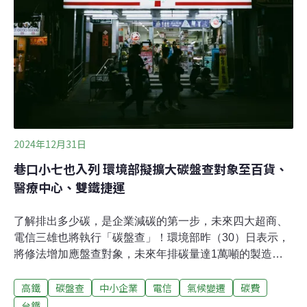
為規劃欠周詳，恐對宜蘭環境及未來發展帶來不利影響。
居民質疑高鐵溝通不全面 短近的經濟規劃並影響農地公聽
會開始前，支持高鐵建設的壯圍鄉新南村村長葉慶文因反
對有居民拿著「高鐵巨獸」的抗議牌，在主席台前大聲反
對，造成騷動，會議也因此延宕好幾分鐘。公聽會上，宜
蘭農民田菁發言提到，高鐵路線會影響許多居民的權益，
更會影響農民的利益。如果高鐵鐵道穿過原本的田區，不
2024年12月31日
巷口小七也入列 環境部擬擴大碳盤查對象至百貨、
醫療中心、雙鐵捷運
了解排出多少碳，是企業減碳的第一步，未來四大超商、
電信三雄也將執行「碳盤查」！環境部昨（30）日表示，
將修法增加應盤查對象，未來年排碳量達1萬噸的製造
廠，以及超商、超市、電信業、旅館業、百貨公司、運輸
高鐵
碳盤查
中小企業
電信
氣候變遷
碳費
業、醫療中心等約500家企業都須在2026年4月底前登錄首
筆碳盤查資料。環境部擬擴大碳盤查對象 超商、電信業、
台鐵