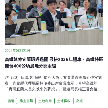
獅龍溪進入鳥松區，再跨越高屏溪進入屏東市六塊厝。鐵
道局表示，考量經過後勁溪路廊及石化廠區有公安疑慮，
因此決定採高雄市區方案。
2025年08月21日
高鐵延伸宜蘭環評過關 最快2036年通車、高鐵特區
開發400公頃農地分開處理
昨（20）日環境部舉行環評大會，審查通過高鐵延伸宜蘭
案。宜蘭縣代理縣長林茂盛出席會議表示，希望高鐵能
「實現宜蘭人長久以來的夢想」。鐵道局長楊正君會後接
受媒體聯訪表示，鐵道局爭取在今年底得到行政院的回覆
隧道
北宜直鐵
土地利用
土地徵收
高鐵
核定，從核定起算，最快11年後可通車。搭配高鐵建設，
宜蘭高鐵特定區將開發420公頃農地，引來環委質疑開發