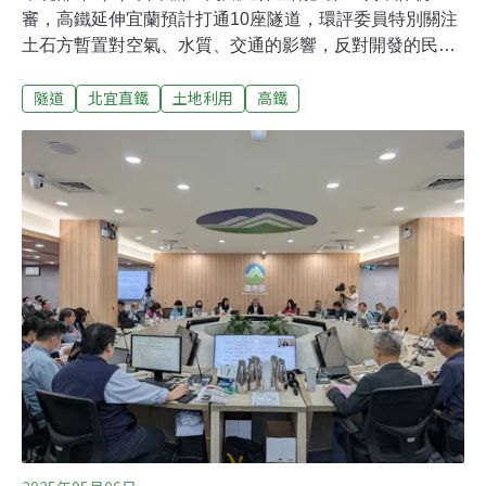
審，高鐵延伸宜蘭預計打通10座隧道，環評委員特別關注
土石方暫置對空氣、水質、交通的影響，反對開發的民眾
則質疑鐵道局數據的可信度；鐵道局則回應，數據沒有刻
隧道
北宜直鐵
土地利用
高鐵
意扭曲。該案最後通過環評初審，專案小組要求補充說明
各項數據評估依據，並提出土石方揚塵、逕流等管理措
施。關注挖隧道土石方「暫置」最長一年 環委：非常大的
環境負荷交通部2020年提出「高鐵延伸宜蘭」計畫，路線
自南港站出發，預計避開翡翠水庫集水區，經新北汐止、
平溪、雙溪、貢寮進入宜蘭頭城，並設站於宜蘭縣府東南
側，將打通10段隧道、設置12座橋梁。該案昨日進入「高
鐵延伸宜蘭計畫環境影響評估報告書」第二次初審。鐵道
局預估，工程將產生627萬立方公尺剩餘土石方，暫置在
隧道洞口、工程路權用地等32處，及高鐵宜蘭特區。環委
江康鈺強調，環說書未提土石方暫置可能的環境影響，是
施工階段非常大的環境負荷，要求業者進一