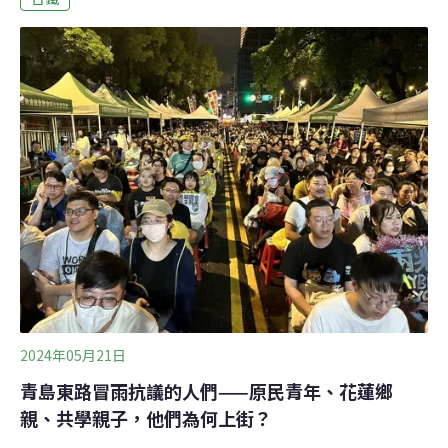
運輸業入列根據最新《中小企業白皮書》，台灣有超過
98%、約167萬家公司行號屬於中小企業，但只有年排放
達2.5萬公噸二氧化碳當量的業者須依環境部或金管會規定
執行碳盤查，其中由環境部納管應盤查的中小企業不到10
家。環境部昨（30）日公布2030年減碳目標，並舉行「我
國2030減碳新目標暨擴大碳盤查登錄預告」記者會，氣候
變遷署署長蔡玲儀表示，為使中小企業掌握自身碳排、加
大減碳力道，環境部預計擴大強制碳盤查對象，明
（2025）年1月中將提「事業應盤查登錄及查驗溫室氣體
排放量之排放源」修正草案
2024年05月21日
青島東路冒雨抗議的人們——原民青年、花蓮鄉
親、共學親子，他們為何上街？