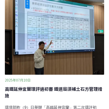
衝擊，鐵道局則表示，兩案已確定為分開獨立的案件，高
鐵特區日後將辦理都市計畫及政策環評。宜蘭高鐵特區將
變更420公頃農地 環委憂衝擊高鐵延伸宜蘭路線全長60.6
公里，從南港出發後經汐止、平溪、雙溪、貢寮，避開翡
翠水庫集水區後進入頭城，並設站於宜蘭縣府東南側。案
件由交通部2020年提出，歷經2023年二階環評範疇界定，
今（2025）年7月通過初審，昨日進入環境部第37次環評
大會審查。此案以外的開發，卻引發極大爭議。配合高鐵
設站，宜蘭縣府表示正在籌備「新訂高速鐵路宜蘭車站特
定區」都市計畫審查及政策
2025年07月10日
高鐵延伸宜蘭環評過初審 鐵道局須補土石方管理措
施
環境部昨（9）日舉辦「高鐵延伸宜蘭」第二次環評初