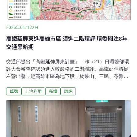
2026年01月22日
高鐵延屏東進高雄市區 須進二階環評 環委關注8年
交通黑暗期
交通部提出「高鐵延伸屏東計畫」，昨（21）日環境部環
評大會審查確認須進入較嚴格的二階環評。高鐵延伸將從
左營出發，經高雄市區為地下段，於鼓山、三民、苓雅、
鳳山等區開挖隧道，往東連接屏東市。工程長達8年多，
草鴞
土地利用
高鐵
環評
環委憂心影響交通、空品，也質疑路線與台鐵、快速道路
重疊、缺乏必要性，要求鐵道局納入範疇界定進一步評
估。高鐵延伸屏東 施工期8.8年環境部昨日召開第44次環
評大會，審查交通部鐵道局提出的「高鐵延伸屏東計畫
（沿台鐵路廊經高雄車站方案）」。鐵道局早在2022年就
提出「高鐵延伸屏東計畫」，並完成範疇界定、進入專案
小組實質審查。當時路線從左營出發，往東沿著後勁溪、