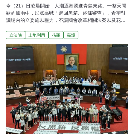
今（21）日凌晨開始，人潮逐漸湧進青島東路。一整天間
歇的風雨中，民眾高喊「退回黑箱、逐條審查」，希望對
議場內的立委施以壓力，不讓國會改革相關法案以及花東
交通相關特別條例過關——立法院院會今排審「環島高
立法院
土地利用
花蓮
高鐵
鐵」、「花東快」兩案，和目前正在協商冷凍期的「國六
東延」合稱「花東三案」。至晚間十點，場外人潮已經擴
散至濟南路，主辦單位宣布現場人數達到3萬人。他們是
誰、為何而來？《環境資訊中心》在街頭訪問到原民青
年、蘭嶼北漂大一生、老家在花蓮的北部上班族，還有開
設街頭教室的共學親子，他們心中那條回家的路，有可能
再縮短一點嗎？