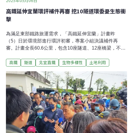
2025年05月06日
高鐵延伸宜蘭環評補件再審 挖10隧道環委憂生態衝
擊
為滿足東部鐵路旅運需求，「高鐵延伸宜蘭」計畫昨
（5）日於環境部進行環評初審，專案小組決議補件再
審。計畫全長60.6公里，包含10座隧道、12座橋梁，不少
環委憂心挖山恐衝擊水源及保育類魚類。環評會前，支持
高鐵
隧道
北宜直鐵
生物多樣性
土地利用
與反對民眾各自在環境部外舉辦記者會。在民進黨宜蘭縣
黨部號召下，支持高鐵延伸宜蘭的民眾高呼「建設要公
平、東部要高鐵」，指宜蘭基礎建設已落後西部數十年，
不願再當二等公民。反對民眾高喊「重啟評估、暫停環
評」。反方代表、前交通部長賀陳旦指出，高鐵延伸宜蘭
的可行性研究，內容採用台鐵早年的提速報告，「是用搭
便車的方式突然出現」，質疑不符正當程序。高鐵延伸宜
蘭 地下水脈、魚類保護、樹木移植內容不足2020年交通部
提出運輸政策白皮書，規劃高鐵延伸屏東、宜蘭等方案，
喊出「4個90分鐘」目標，串連全台一日生活圈。「高鐵