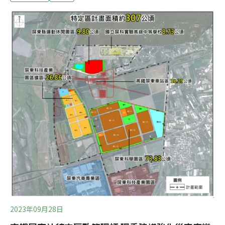
預算達兩兆，21日可能表決成真。然而花人民兩兆元開發
花東，是否和當地民眾權益是等號關係？花東的環境條件
又能否負荷這些擾動？成了正反兩方的攻防焦點。不但環
保團體批評「開發至上」、圖利特定民代，當地青年也指
出花蓮價值不是和都市比拚，發展鄉村特色不該以城市的
角度思考。「環島高鐵」、「花東快」以花東之名再探人
民口袋 只為平衡東西發展「環島高鐵」雖名為環島，範圍
限定為台灣高速鐵路由宜蘭站延伸至花蓮縣、台東縣並銜
接至屏東縣六塊厝站。台灣高鐵於2019年交通部拍板延伸
到屏東六塊厝站；2021年再決議北部延伸到宜蘭新站共
構。在「環島高鐵」審查文件中，以「台灣島僅
2023年09月28日