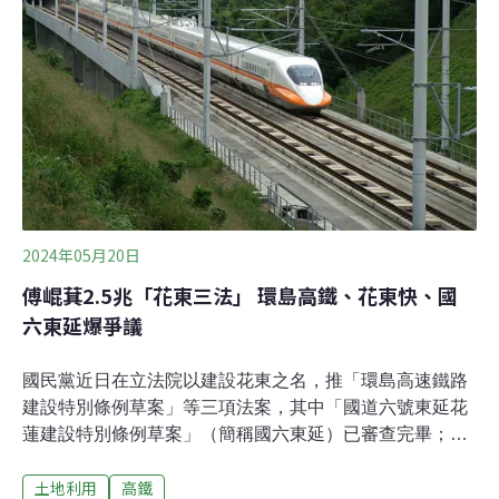
響評估（政策環評）。政策環評是確保重大建設計畫在進
行前，其對於環境、生態和社會的影響可獲充分評估之關
鍵步驟。然而，目前此案的程序缺乏透明度，未能讓公眾
充分參與討論，卻逕僅以「不應讓東西部發展不均」為訴
求，就在未見客觀具體的可行性與真實需求評估程序之
前，便要進行開發。我們嚴正要求立法院遵守憲政體制，
並依循「資訊公開」的原則，確保所有相關資料和研究結
果向公眾公開，並邀請專家、學者和當地居民參與環評過
程
2024年05月20日
傅崐萁2.5兆「花東三法」 環島高鐵、花東快、國
六東延爆爭議
國民黨近日在立法院以建設花東之名，推「環島高速鐵路
建設特別條例草案」等三項法案，其中「國道六號東延花
蓮建設特別條例草案」（簡稱國六東延）已審查完畢；
「環島高速鐵路建設特別條例草案」（簡稱環島高鐵）及
土地利用
高鐵
「花東快速公路建設特別條例草案」（簡稱花東快）推估