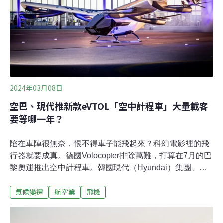
明星、私人飛機使用率、碳排與碳抵換的探討。明星私人
專機碳排成話題 飛行數據曝光私人飛行造成的環境代價有
多大？《歐洲新聞台》（Euronews）報導，航空業占全球
碳排放量的2.
2024年03月08日
空巴、現代推新款eVTOL「空中計程車」大量載客
要等哪一年？
陷在車陣很無奈，恨不得車子能飛起來？科幻電影裡的飛
行器就要成真。德國Volocopter排除萬難，打算在7月的巴
黎奧運推出空中計程車。韓國現代（Hyundai）集團、空
中巴士新一代原型機都在今年初亮相。空中計程車的美夢
氣候變遷
航空業
飛機
不遠，但消費者想問的是，搭一次要多少錢？空巴原型機
首度亮相電動垂直起降飛行器（eVTOL）興起，飛機製造
商、汽車製造商、新創公司紛紛投入。空中巴士研發的