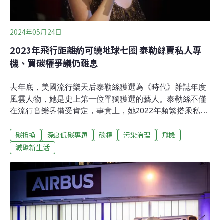
2024年05月24日
2023年飛行距離約可繞地球七圈 泰勒絲賣私人專
機、買碳權爭議仍難息
去年底，美國流行樂天后泰勒絲獲選為《時代》雜誌年度
風雲人物，她是史上第一位單獨獲選的藝人。泰勒絲不僅
在流行音樂界備受肯定，事實上，她2022年頻繁搭乘私人
飛機所產生的碳排放量也位居第一；2023年泰勒絲專機的
碳抵換
深度低碳專題
碳權
污染治理
飛機
飛行距離更可繞地球約七圈。面對質疑，她購買碳抵換額
度，又賣掉其中一台私人飛機，但媒體還是發現她今年的
減碳新生活
私人飛行累積已經超過20次，且多數航班並非出於工作需
要。美國流行樂天后泰勒絲（Taylor Swift）今年4月發行
第11張專輯，一舉讓她成為史上首位兩度登上美國告示牌
單曲榜前十名的歌手。然而，同樣引爆話題的不僅是她在
流行音樂上的成就，泰勒絲頻繁搭乘私人飛機飛行所產生
的碳排放，也在年初成為外媒關注焦點，引起一連串關於