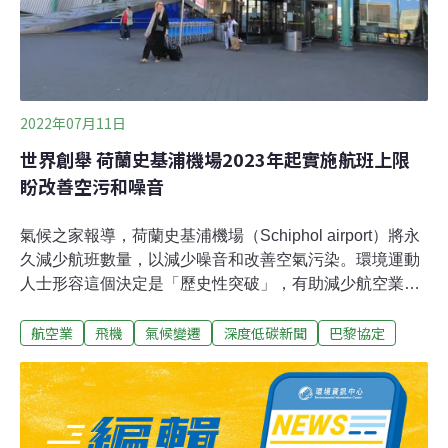
1日，不是這種大型鳥類。（自由時報報導）
2022年07月11日
世界創舉 荷蘭史基浦機場2023年起實施航班上限
盼改善空污和噪音
氣候之家報導，荷蘭史基浦機場（Schiphol airport）將永
久減少航班數量，以減少噪音和改善空氣污染。環境運動
人士形容這個決定是「歷史性突破」，有助減少航空業的
排放。相較疫情前減12% 每年最大航班數量不超過44萬班
航空業
飛機
氣候變遷
深度低碳新聞
巴黎協定
荷蘭交通部上月24日的聲明表示，從2023年底開始，歐洲
旅客輸送量第三大的史基浦機場，每年的最大航班數量將
限制在44萬班，比2019年減少 12%。荷蘭交通部長哈伯
斯（Mark Harbers）在聲明中表示，航班削減的目的，是
要在「國際機場的營運狀況、商業環境以及更健康的生活