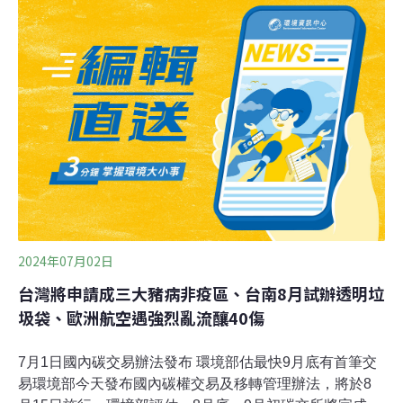
均碳排最高的一種，航空業減碳對全球邁向淨零碳排占有
重要的角色。國際能源總署表示，實現2050年淨零碳排的
解決方案包括使用低排放燃料、改進發動機和機身，以及
抑制航空業的需求增長。然而，近期全球製造和供應鏈問
題，導致燃油效率更高的新型飛機無法如期上場替換舊飛
機，迫使許多公司需要延長現有較為耗能飛機的使用時
間，這也促使紐航宣布放棄2030減碳目標。除此之外，較
為低碳的替代選項，如永續航空燃料（Sustainable
Aviation
2024年07月02日
台灣將申請成三大豬病非疫區、台南8月試辦透明垃
圾袋、歐洲航空遇強烈亂流釀40傷
7月1日國內碳交易辦法發布 環境部估最快9月底有首筆交
易環境部今天發布國內碳權交易及移轉管理辦法，將於8