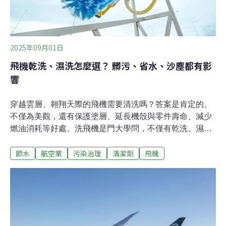
2025年09月01日
飛機乾洗、濕洗怎麼選？ 髒污、省水、沙塵都有影
響
穿越雲層、翱翔天際的飛機需要清洗嗎？答案是肯定的。
不僅為美觀，還有保護塗層、延長機殼與零件壽命、減少
燃油消耗等好處。洗飛機是門大學問，不僅有乾洗、濕洗
之分，還要考量骯髒程度、清洗技術、用水量、設備、環
節水
航空業
污染治理
清潔劑
飛機
境法規等，甚至連夏季、冬季也有不同考量。現代技術減
95%用水跟洗衣服一樣，飛機清洗分乾濕洗。「濕洗」會
用到水、肥皂，而「乾洗」並不是完全不用水，通常會先
用布或噴霧將專用清潔劑塗抹機體後，再擦拭乾淨。雖然
耗用大量水，但清洗飛機不僅是為美觀或形象，還有助保
護飛機的塗漆，延長機殼使用壽命、保護零件、甚至可減
少飛航的燃油消耗。新技術的發展已大幅減少用水量，根