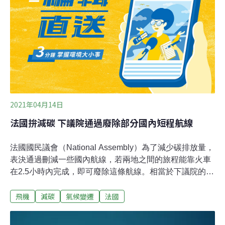
環境之間取得平衡」。荷蘭政府表示，今年人員短缺的史
基浦機場必須放慢成長腳步，因為該國要減少二氧化碳和
氮氧化物等污染物的排放。荷蘭先前已將全國車輛限速降
至每小時100公里，以減少氮污染。
2021年04月14日
法國拚減碳 下議院通過廢除部分國內短程航線
法國國民議會（National Assembly）為了減少碳排放量，
表決通過刪減一些國內航線，若兩地之間的旅程能靠火車
在2.5小時內完成，即可廢除這條航線。相當於下議院的國
民議會於10日通過這項措施，接下來法案經參議院同意、
飛機
減碳
氣候變遷
法國
國民議會最終表決才算正式通過。若法案通過，巴黎到南
特（Nantes）、里昂（Lyon ）和波爾多（Bordeaux）之
間的航線都將廢除，但轉機航班不在此限。法國政府為對