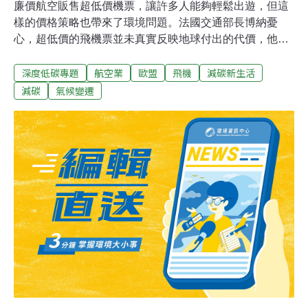
廉價航空販售超低價機票，讓許多人能夠輕鬆出遊，但這
樣的價格策略也帶來了環境問題。法國交通部長博納憂
心，超低價的飛機票並未真實反映地球付出的代價，他提
出設定機票「底價制」，希望航空業和消費者重新反思飛
深度低碳專題
航空業
歐盟
飛機
減碳新生活
行成本，並選擇其他更加環保的交通方式。此一提議受到
環保人士的熱烈支持，同時也面臨航空業的質疑與反對。
減碳
氣候變遷
對喜愛自助旅行的人來說，搶購便宜飛機票或許是一種小
確幸儀式，但法國交通部長博納（Clement Beaune）卻不
這麼認為，他毫不客氣直言：「地球可是付出很大的代
價，才能讓大家飛得這麼便宜。」於是，他提出一項大膽
的建議，希望歐盟能設定飛機票的「底價」，意思是飛機
票的售價不可以過低。這項政策建議獲得環保人士的支
持，但同時也面臨質疑與反對。設定機票底價真的可行
嗎？氣候變遷是全球最需迫切面對的問題。航空業一向是
碳排大戶，隨著疫情解封，全球旅遊業快速復甦，航空業
的碳排放不斷增加。據《歐洲新聞台》報導，博納