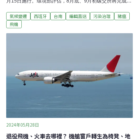
月15日施行。環境部評估，8月底、9月初碳交所將完成平
台建置，最快9月底、10月初就有國內碳權的第一筆交
氣候變遷
西班牙
台南
編輯直送
污染治理
豬瘟
易。環境部1日發布「溫室氣體減量額度交易拍賣及移轉
管理辦法」，條文共38條，明定國內減量額度（碳權）在
飛機
持有、交易或拍賣、成交及使用註銷等各個階段相關規
範，將於今年8月15日施行。（中央社報導）碳交所首批
綠碳上架 逾1萬噸來自巴拉圭植樹造林專案繼6月推出緬甸
紅樹林藍碳專案後，碳交所7月1日再上架巴拉圭植樹造林
綠碳專案，約1萬多噸，即日起可於平台上下單購買，這
也是碳交所第一批綠碳專案，用以滿足企業不同類型碳權
需求。碳交所新聞稿指出，巴拉圭有很高比例的土地用於
畜牧業和大豆種植，森林經營和保育方面的法規與技術尚
不成熟，因此碳權專案的支持對於森林保護和推動減碳發
展至關重要，國際大廠亦於巴拉圭東部
2024年05月28日
退役飛機、火車去哪裡？ 機艙窗戶轉生為椅凳、地