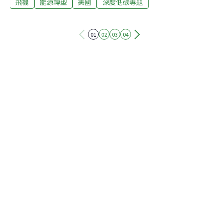
飛機
能源轉型
美國
深度低碳專題
排放實驗室科學家說，與傳統的化石飛航燃料相比，永續
飛航燃料可以減少多達165％的溫室氣體排放，並減少最
終進入垃圾掩埋場的廢棄物，同時還可以減少飛機引擎產
01
02
03
04
生的煙塵。這項研究刊登在《美國國家科學院院刊
（Proceedings of the National Academy of Sciences）》
上。該研究探討如何將廚餘中的揮發性脂肪酸（volatile
fatty acids, VFA）轉化為有用的產品。由於含水量高，潮
濕的廚餘和污泥一般用來生產甲烷。再生能源實驗室研究
人員嘗試從發酵的廚餘中回收VFA，轉化為航空燃料中的
可燃碳氫化合物——石蠟。