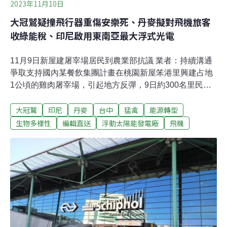
2023年11月10日
大冠鷲疑撞飛行器重傷安樂死、丹麥擬對飛機旅客
收綠能稅、印尼啟用東南亞最大浮式光電
11月9日新屋建屠宰場居民到農業部抗議 業者：持續溝通
爭取支持國內某餐飲集團計畫在桃園新屋笨港里興建占地
1公頃的雞肉屠宰場，引起地方反彈，9日約300名里民再
至農業部抗議，質疑興建後恐影響交通、環境及觀光，應
大冠鷲
印尼
丹麥
台中
猛禽
能源轉型
發展觀光農業。業者回應，規畫新廠房將符合歐美智慧現
代化科技廠房、淨零碳排環境永續、提供在地就業及創造
生物多樣性
編輯直送
浮動太陽能發電廠
飛機
新屋地方新經濟，針對地方疑慮將持續積極溝通說明爭取
支持。（聯合報報導）台中機場外大冠鷲疑撞上飛行器 截
斷右翅、右腳安樂死台中市野生動物保育學會日前接獲通
報，在台中機場外的下滑道發現1隻大冠鷲，疑因撞上不
明飛行器受傷，台中市野生動物保育學會到場，發現大冠
鷲的右翅和右腳全斷，最後只能將牠安樂死；內政部空勤
總隊及空軍第三聯隊皆表示，最近並未接獲鳥擊通報；民
航局則指出，民航機最近在台中機場一起鳥擊通報是10月