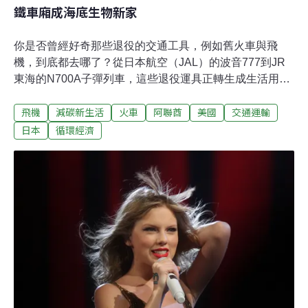
鐵車廂成海底生物新家
你是否曾經好奇那些退役的交通工具，例如舊火車與飛
機，到底都去哪了？從日本航空（JAL）的波音777到JR
東海的N700A子彈列車，這些退役運具正轉生成生活用品
和球棒，以第二生命再次融入我們的生活中。交通工具如
飛機
減碳新生活
火車
阿聯酋
美國
交通運輸
火車和飛機，退役之後常淪為廢鐵，但近年來一系列創新
環保行動，逆轉了退役交通工具的命運。想像一下，一架
日本
循環經濟
曾翱翔天際的飛機，如今化身一件精巧的客廳家具；一列
曾穿梭於城市鄉村的火車，車廂轉生成了咖啡廳和會議
室。退役之後，這些交通工具的故事並沒有完結，反而多
了新的生命和意義。日航飛機零件重獲新生——製成極簡
家居用品首先，我們來看看日本的例子。據《日本時報》
報導，2022年日航（JAL）拆解兩架退役的波音777飛
機，打算回收處理。這是日本首次嘗試拆除客機，他們希
望將退役後的運具拆解得淋漓盡致，除了出售飛機上的二
手電子設備，也將拆解後金屬和塑膠材料送到回收廠，最
後僅留下4%的廢棄物。