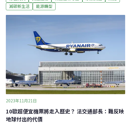
是當飛機加油，稅卻是零。哪個歐洲人會認為有道理？」
減碳新生活
能源轉型
日前正式成為歐盟新任氣候執委的荷蘭前外交部長胡克斯
特拉（Wopke Hoekstra）明確指出，不對航空燃油徵稅，
是「最大的荒謬」。隨著全球旅遊業蓬勃發展，一些熱門
旅遊勝地正面臨過度旅遊（overtourism）的問題，大量觀
光客對當地環境、社區和文化造成了負面影響。為了應對
這些挑戰，一些地方政府採取了新舉措，例如向遊客收取
入場費和觀光稅，最近，日本廣島廿日市開徵宮島的「登
島稅」，希望能以價制量，平衡當地旅遊業的經濟利益以
及永續經營。究竟這樣的作法是否有效，其他國家應對觀
光發展的做法又
2023年11月21日
10歐超便宜機票將走入歷史？ 法交通部長：難反映
地球付出的代價