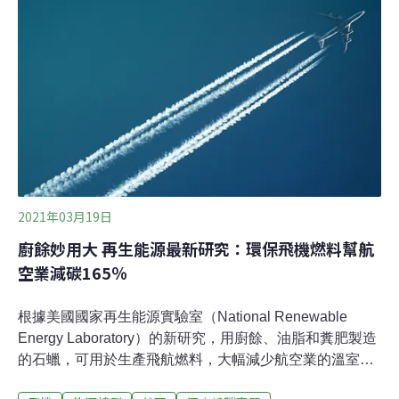
抗氣候變遷，推出一套影響廣泛的法案，是總統馬克宏
（Emmanuel Macron）任內力挺的法案之一，取消短程國
內航線的措施即為整套法案中的一環。法新社報導，代表
法國西南部的國會議員強烈反對這項法案，但也有國會議
員認為，取消短程航線還不夠，更嚴格的法規才能廢除國
內一些造成最多污染的航線，例如巴黎到南部大城尼斯
（Nice）、土魯斯（Toulouse）和馬賽（Marseille）的航
線。
2021年03月19日
廚餘妙用大 再生能源最新研究：環保飛機燃料幫航
空業減碳165％
根據美國國家再生能源實驗室（National Renewable
Energy Laboratory）的新研究，用廚餘、油脂和糞肥製造
的石蠟，可用於生產飛航燃料，大幅減少航空業的溫室氣
體排放。廚餘製成飛航燃料 可減少高達165％的溫室氣體