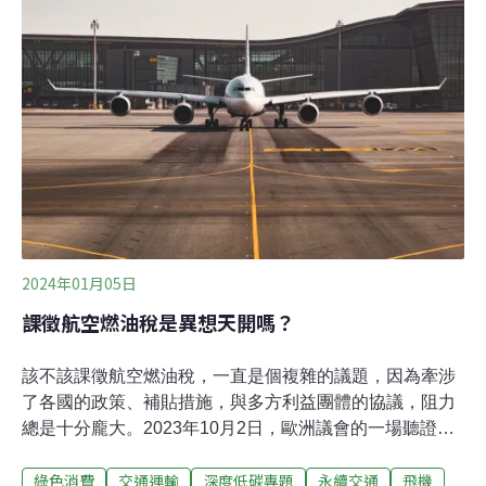
eVTOL「CityAirbus NextGen」原型機昨（7）日首度亮
相，宣布今年試飛。空中巴士在2019年推出CityAirbus。
新一代的CityAirbus是全電動飛行器，可搭載4人，續航力
80公里，飛行速度達每小時120公里，強調低噪音，是款
專為大城市運輸需求而設計的eVTOL。
2024年01月05日
課徵航空燃油稅是異想天開嗎？
該不該課徵航空燃油稅，一直是個複雜的議題，因為牽涉
了各國的政策、補貼措施，與多方利益團體的協議，阻力
總是十分龐大。2023年10月2日，歐洲議會的一場聽證會
讓許多環保團體對徵收航空燃油稅重新燃起希望。「當我
綠色消費
交通運輸
深度低碳專題
永續交通
飛機
在加油站為車子加油，付款時的稅就佔了50%到60%。但