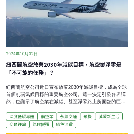
據航空運輸行動組織（ATAG, Air Transport Action
Group）旗下的網站，傳統濕洗一台廣體客機需用1萬
3000公升的水，但乾洗配上環保科技，用水量可減少
95%。
2024年10月02日
紐西蘭航空放棄2030年減碳目標，航空業淨零是
「不可能的任務」？
紐西蘭航空公司近日宣布放棄2030年減碳目標，成為全球
首個削弱氣候目標的重要航空公司。這一決定引發各界譁
然，也顯示了航空業在減碳、甚至淨零路上所面臨的巨大
挑戰。紐航的減碳難題航空業是暖化的一大幫凶，隨著全
深度低碳專題
航空業
永續交通
飛機
減碳新生活
球化發展，搭乘飛機的需求增加，讓航空業碳排快速成
長，2022年占了全球碳排的2.5%，在COVID-19疫情前，
交通運輸
氣候變遷
綠色消費
更以每年4%的速度成長。飛機是各種交通工具中，乘客人