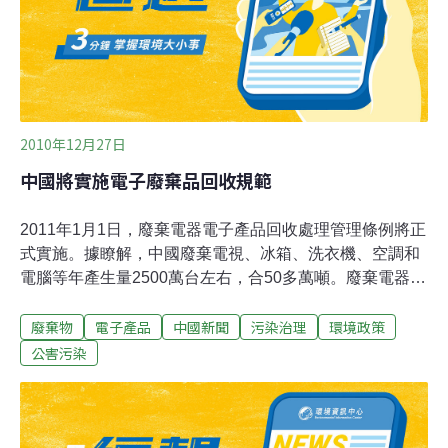
用蠶絲膜當作閘極介電材料，場效應遷移率大幅提升20
倍，這項成果是軟性有機電子的重大突破，有助提升軟性
電子產品的性能。
2010年12月27日
中國將實施電子廢棄品回收規範
2011年1月1日，廢棄電器電子產品回收處理管理條例將正
式實施。據瞭解，中國廢棄電視、冰箱、洗衣機、空調和
電腦等年產生量2500萬台左右，合50多萬噸。廢棄電器電
子產品中含有銅、鋁、鐵、塑膠等寶貴資源。但目前中國
廢棄物
電子產品
中國新聞
污染治理
環境政策
一些地區還存在採用露天焚燒、強酸浸泡等落後方式處理
廢棄電器電子產品的現象，造成嚴重環境污染，危害人體
公害污染
健康。條例及相關配套措施的施行，將使廢棄電器電子產
品回收處理得到規範。