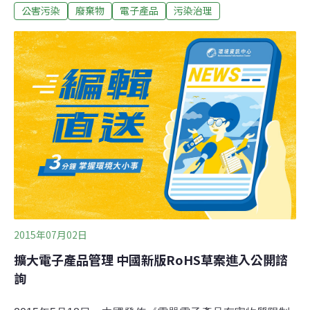
公害污染
廢棄物
電子產品
污染治理
仍然不足，成噸的冰箱、廢棄電子設備、手機被隨意丟
棄，並未依據歐盟相關規定適當回收。以冰箱為例，約有
8萬4000公噸冰箱並未適當處理，產生的二氧化碳排放量
相當於5萬輛汽車，部分產品因為隨意掩埋，會釋放汞、
鎘等有毒物質，流入土壤或水質中，損害自然環境，若是
流入飲用水中，可能導致肝、腎損害，或誘發癌症、影響
兒童發育。報告指出，歐盟國家電子產品回收處理成本過
高，加上消費者習慣將體積不大的電子產品直接丟在一般
垃圾類，是回收率偏低的主因。
2015年07月02日
擴大電子產品管理 中國新版RoHS草案進入公開諮
詢