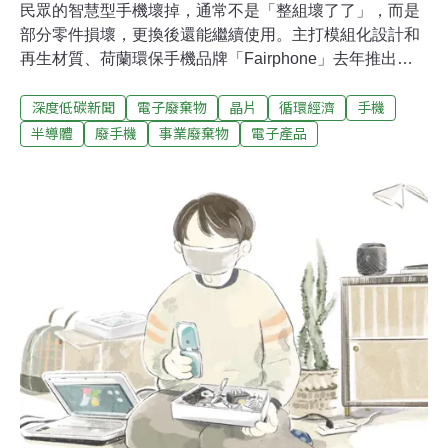
民眾的智慧型手機壞掉，通常不是「整組壞了了」，而是
部分零件損壞，更換後還能繼續使用。主打模組化設計和
再生材質、荷蘭環保手機品牌「Fairphone」去年推出第
四代，使用者訂購零件就能DIY修手機、功能升級，減少
深度低碳新聞
電子廢棄物
晶片
循環經濟
手機
手機淘汰率。目前只在歐洲銷售的「Fairphone」，今年
獲邀至「亞洲永續供應暨循環經濟會展」設展，期待進軍
半導體
廢手機
事業廢棄物
電子產品
台灣市場。經濟部次長曾文生昨（18）日出席展前記者會
時表示，受疫情、中美貿易戰影響，全球開始討論縮短供
應鏈，卻止步於線性思維，鼓勵企業納入「循環」思考。
荷蘭環保手機Fairphone 模組化壞掉輕鬆修TASS自2020
年起每年舉辦「永續供應暨循環經濟會展」，今年活動在
11月3、4、5日於高雄展覽館展開，共十個國家、100家國
內外業者響應。曾獲全球綠色和平組織「綠色電子品牌」
評比第一名，荷蘭環保手機品牌「Fairphone」也受邀參
展。該品牌主打公平、永續、延長產品週期，生產秉持