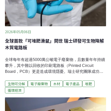
2026年05月06日
全球首款「可堆肥滑鼠」問世 瑞士研發可生物降解
木質電路板
全球每年有超過5000萬公噸電子廢棄物，且數量年年持續
攀升，其中難以回收的印刷電路板（Printed Circuit
Board，PCB）更是造成環境隱憂。瑞士研究團隊成功以
木材製作可生物降解電路板，效能不輸傳統材料，還進一
生物可分解
電子廢棄物
木材
電子產品
堆肥
步設計出可堆肥回收的滑鼠，為電子業永續發展帶來關鍵
突破。傳統電路板回收陷困境 每年釀5000萬噸電子廢棄物
循環經濟
現代生活中，無論是智慧型手機、筆記型電腦或電動牙
刷，幾乎所有電子產品都仰賴印刷電路板運作。這些看似
不起眼的綠色薄板，負責串聯裝置內部所有電子零件，是