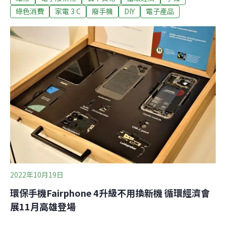
供台灣兩年、國際三年保固，並承諾五年的零件供應及軟
綠色消費
家電 3 C
廢手機
DIY
電子產品
體更新。零件輕鬆拆換 環保手機Fairphone 4 在台上市手
機為人們帶來便利生活，但無論是原物料的開採、還是淘
汰後的廢棄物處置都造成地球龐大負擔，製造過程也屢傳
出勞動權益問題。來自荷蘭的環保手機品牌
「Fairphone」在2013年成立，主張生產環境公平、維修
設計方便、再利用材質比例高，為市場注入友善環境及人
權的替代方案。Fairphone去年推出第四代「Fairphone
4」，昨（8）日舉辦在台上市記者會，將由皇鋒通訊、遠
傳電信獨賣。Fairphone共同創
2022年10月19日
環保手機Fairphone 4升級不用換新機 循環經濟會
展11月高雄登場