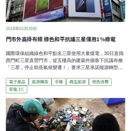
2018年01月30日
門市外高掛布條 綠色和平抗議三星僅用1%綠電
國際環保組織綠色和平點名三星使用大量煤電，30日直搗
西門町三星直營門市，從五樓高的建築外牆垂下抗議布條
「三星，停止助長氣候變遷！」要求三星承諾能源轉型。
綠色和平指出，IT行業用電需求很高，三星作為市佔率最
電子產品
能源轉型
手機
再生能源
綠色消費
高的電子品牌，僅1%的電力使用再生能源。跟Apple、微
軟、Dell等已承諾100%使用再生能源的公司相較，三星仍
家電 3 C
大量使用化石燃料。因此發起全球串聯，在韓、德、英、
美等國進行直接抗議。全球賣4億支手機 製造用電卻僅1%
是綠電綠色和平今早11時於西門町的三星直營門市展開行
動。綠色和平行動志工先抵達頂樓，由大樓外牆垂下二幅
近9公尺長的「三星，停止助長氣候變遷！」布條，掩蓋
住原本的廣告看板。綠色和平能源專案經理李之安表示，