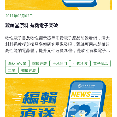
2011年03月02日
蠶絲當原料 有機電子突破
軟性電子書及軟性顯示器等消費電子產品前景看俏，清大
材料系教授黃振昌率領研究團隊發現，蠶絲可用來製做超
高性能的電晶體，提升元件速度20倍，是軟性有機電子重
大突破。國立清華大學表示，可撓式薄膜電晶體是軟性電
農林漁牧業
環境經濟
土地利用
生物科技
電子產品
子產品的重要零件，各國產學界都積極投入研發。黃振昌
及博士研究生王中樺、謝兆瑩組成的本土研發團隊，過去
工業
循環經濟
2年來利用蠶吐出的蠶絲，經過簡單化學加工，成功開發
出一種蠶絲膜成型技術，這個蠶絲膜可當作介電層材料，
能製作在低電壓操作的高性能五苯環有機薄膜電晶體。黃
振昌說，剛發現蠶絲可用來製做超高性能的電晶體時，非
常興奮，也嚇了一跳，感覺真是天上掉下來的禮物。黃振
昌表示，這項研發成果剛在先進材料（Advanced
Materials）期刊發表，一般的有機五苯環薄膜電晶體若改