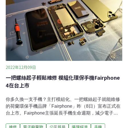
科技產品不可或缺的核心元件。然而，這項高科技產業的
關鍵元件，卻隱藏龐大的環境代價。根據多項國際統計，
全球每年產生超過5000萬公噸電子廢棄物，主要來源之
一，即為難以回收的塑膠與複合材料。目前市面上的印刷
電路板原料通常為玻璃纖維強化環氧樹脂（fiber-
reinforced epoxy resin），這種由玻璃纖維與石化原
2022年12月09日
一把螺絲起子輕鬆維修 模組化環保手機Fairphone
4在台上市
你多久換一支手機？主打模組化、一把螺絲起子就能維修
的荷蘭環保手機品牌「Fairphone」昨（8日）宣布正式在
台上市。Fairphone主張延長手機生命週期，減少電子廢
棄物汰換與碳排放，而亞洲市場的第一站就是台灣。第四
維修
電子廢棄物
公平貿易
循環經濟
手機
代「Fairphone 4」手機由皇鋒通訊、遠傳電信獨賣，將提