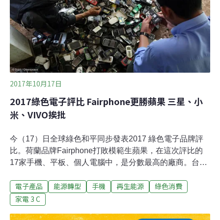
IT業用電需求很高，2012年佔全球用電量12%。三星市佔
率超過20%，2016年銷售近4億支手機，還是其他廠牌手
機的零件供應商，位居重要龍頭地位，卻僅1%的電力來自
再生能源
2017年10月17日
2017綠色電子評比 Fairphone更勝蘋果 三星、小
米、VIVO挨批
今（17）日全球綠色和平同步發表2017 綠色電子品牌評
比。荷蘭品牌Fairphone打敗模範生蘋果，在這次評比的
17家手機、平板、個人電腦中，是分數最高的廠商。台灣
的宏碁跟華碩分列第7名、第12名，表現中等。Amazon與
電子產品
能源轉型
手機
再生能源
綠色消費
中國的三家新興手機公司－OPPO、VIVO、小米列入最糟
的等級F。綠色和平解釋，Fairphone勝出的原因是採用模
家電 3 C
組化設計，可輕易更換零件，不需整支淘汰。蘋果在推動