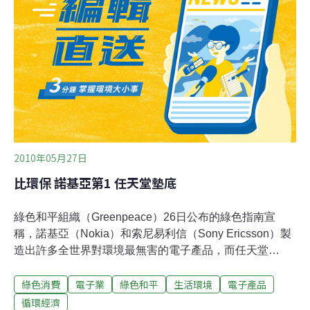
2010年05月27日
比環保 諾基亞第1 任天堂墊底
綠色和平組織（Greenpeace）26日公布的綠色指南宣
稱，諾基亞（Nokia）和索尼易利信（Sony Ericsson）製
造出許多全世界對環境最無害的電子產品，而任天堂
（Nintendo）和東芝（Toshiba）則名列最不環保的公
綠色消費
電子業
綠色和平
生活環境
電子產品
司。綠色和平組職在季報中評估18家主要電子大廠，看看
他們在慢慢減少使用有害物質、回收電子廢棄物、改善能
循環經濟