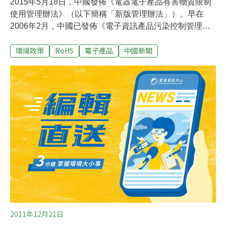
2015年5月18日，中國發佈《電器電子產品有害物質限制
使用管理辦法》（以下簡稱「新版管理辦法」）。早在
2006年2月，中國已發佈《電子資訊產品污染控制管理辦
法》（以下簡稱「舊版管理辦法」），並於2007年3月1日
環境政策
RoHS
電子產品
中國新聞
起開始實施，舊版管理辦法在內容實質上與歐盟RoHS指
令相近，均規定電器電子設備中不得含有鉛等六種有害物
質（鉛及其化合物；汞及其化合物；鎘及其化合物；六價
鉻化合物；多溴聯苯（PBB）；多溴二苯醚（PBDE）；
以及國家規定的其他有害物質），因此被稱為「中國
RoHS指令」。由於該管理辦法屬於自願性認證，僅少數
企業獲得獲證，實際覆蓋率偏低。新版管理辦法正式發佈
後，將取代2006年發佈的《電子資訊產品污染控制管理辦
法》。與舊版管理辦法相比，新版管理辦法在產品範圍、
合格評定制度上有了較大的變革：擴充產品範圍，調和歐
盟RoHS。將原來的「電子資訊產品」擴大到「電器電子
產品」，範圍調整至與歐盟R
2011年12月21日