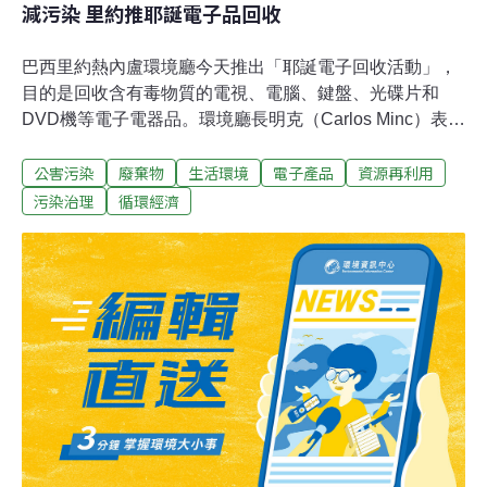
減污染 里約推耶誕電子品回收
巴西里約熱內盧環境廳今天推出「耶誕電子回收活動」，
目的是回收含有毒物質的電視、電腦、鍵盤、光碟片和
DVD機等電子電器品。環境廳長明克（Carlos Minc）表
示，選在耶誕節推出有關活動，是因為許多人習慣在這個
公害污染
廢棄物
生活環境
電子產品
資源再利用
時期購買電子電器品，而又不曉得如何處置舊設備。聯合
國調查指出，巴西每年丟棄約9萬6800公噸的電腦，是平
污染治理
循環經濟
均每人每年製造最多電子垃圾的新興市場，約達半公斤。
明克呼籲民眾多多利用耶誕回收活動，將打算淘汰的電
腦、手機送到設在捷運站前的回收站，避免過多的電子電
器廢棄物隨意棄置，造成環境污染。里約的耶誕電子回收
活動將進行到2012年1月6日。2010年約回收1.5公噸的廢
棄物，2011年預期數量將增加1倍或2倍。