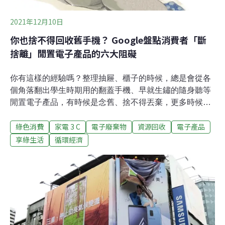
2021年12月10日
你也捨不得回收舊手機？ Google盤點消費者「斷
捨離」閒置電子產品的六大阻礙
你有這樣的經驗嗎？整理抽屜、櫃子的時候，總是會從各
個角落翻出學生時期用的翻蓋手機、早就生鏽的隨身聽等
閒置電子產品，有時候是念舊、捨不得丟棄，更多時候是
根本不知道如何處理。Google在今年11月發布白皮書，盤
綠色消費
家電 3 C
電子廢棄物
資源回收
電子產品
點消費者不願回收電子產品的六大阻礙。生活中的垃圾我
們大都能瀟灑回收或丟棄——喝完的飲料罐沖洗後回收、
享綠生活
循環經濟
吃不完的便當當作廚餘處理；但對於電子產品，我們好像
很難「斷捨離」，一來要煩惱如何備份資料，一來又捨不
得丟掉這些產品承載的生活記憶。聯合國報告顯示，2019
年全球電子垃圾量創新高，達5360萬公噸，然而當年全球
只有17.4%的廢棄電子產品被妥善回收。隨著3C電子產品
的消費率增加、產品生命週期變短，有越來越多的電子產
品被長期閒置在家中角落。