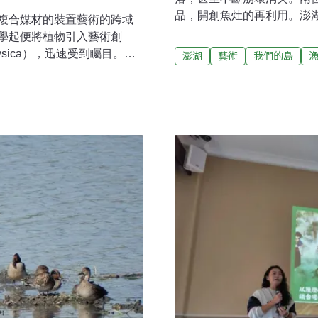
品，開創魚灶的再利用。澎
複合媒材的裝置藝術的跨域
合多間設計工作室，共同為
學起便將植物引入藝術創
出不同圖案，展現自己的理
sica），迅速受到矚目。此
澎湖
藝術
我們的島
作，近幾年開始台澎兩地居
從紐約、洛杉磯到奧地利林
衷陶藝創作，跟著凱婷來到
清華大學碩博士期間，他提
過去煮魚的工具-魚灶，如
討會發表。周巧其現往返台
達，過去許多漁村，都會有
學者，亦曾任林茲電子藝術
就可以長期保存。一直到20
024年，他獲美國洛克斐勒
口，魚灶走向沒落，甚至開
與科學交會之作，推動人類
貨張凱婷、胡淑淳在後寮漁
的啟蒙周巧其出生於一個與植
作。他們向居民請教，在澎
小在台中山區長大，家中與
相對封閉的研究村落，孩童