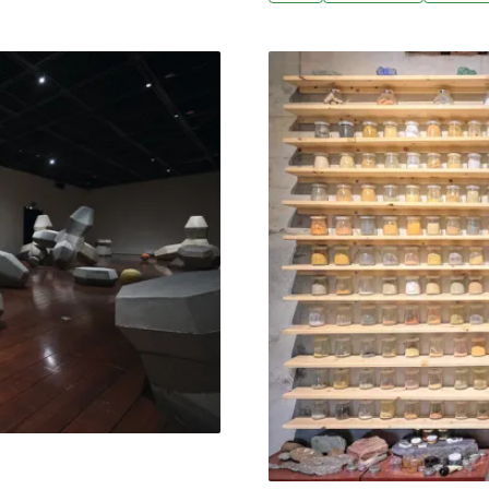
事件發生時的背景，而是一
法人桃園市原住民族發展基
快速觀看，聆聽更需要停留
神聖地誌學》當代原民藝術
地、環境與他者。「聲音就
原住民族文化會館展出，集
」，聲音藝術所需要的停留
張恩滿、李瓊蝶、梁廷毓、
過聲音，整個台東都可能成
畫、AI生成影像、行為藝術
探問都市原住民與土地、生
原民藝術展覽，更像是一場
靈魂座標」的提問。桃園作