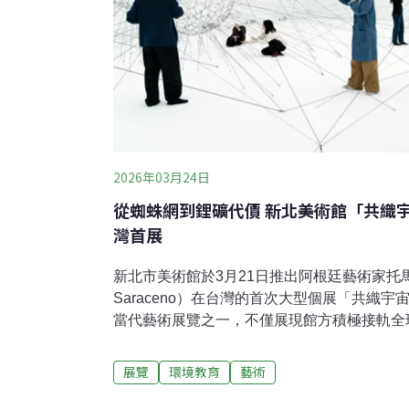
2026年03月24日
從蜘蛛網到鋰礦代價 新北美術館「共織
灣首展
新北市美術館於3月21日推出阿根廷藝術家托馬
Saraceno）在台灣的首次大型個展「共織
當代藝術展覽之一，不僅展現館方積極接軌全
藝術如何介入環境與社會變遷的當代命題。展
蛛絲的微觀結構延伸至宇宙尺度的連結關係，
展覽
環境教育
藝術
與社群參與計畫，引導觀眾重新感知人類與空
宙之間的關係，進而反思自身在世界中的位置