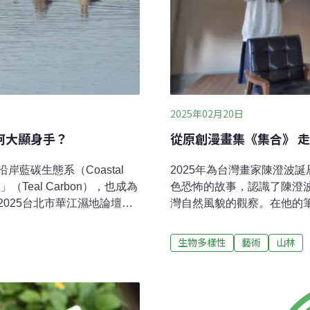
2025年02月20日
何大顯身手？
從原創漫畫集《集合》 
藍碳生態系（Coastal
2025年為台灣畫家陳澄波
碳」（Teal Carbon），也成為
色恐怖的故事，認識了陳澄
025台北市華江濕地論壇，3
灣自然風貌的觀察。在他的
濕地，除了減緩氣候變遷外，
財團法人陳澄波文化基金會於
，提供了生態教育與生態調
講座，期望大眾透過陳澄波
生物多樣性
藝術
山林
態現況台師大理學院副院長
有一模一樣的第二座森林」
部與海洋委員會也將「藍
合》，是一套以台灣歷史故
紅樹林「青碳」，也是作為
森》，即是以台灣早期的植
淡水濕地中的碳，包括植
思考。同時，由陳澄波文化