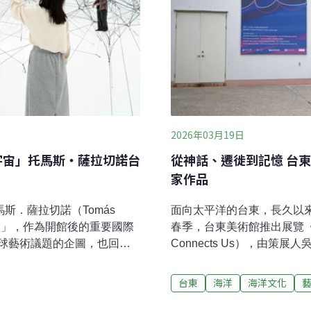
2026年03月19日
宇宙」托馬斯・薩拉切諾台
從神話、遷徙到記憶 台
家作品
斯．薩拉切諾（Tomás
面向太平洋的台東，長久以來
宇宙」，作為開館後的重要國際
春季，台東美術館推出展覽《你和
球藝術議題的企圖，也回應
Connects Us），由
覽以「網絡」為核心，從蜘
台灣、韓國、菲律賓與泰國1
透過沉浸式裝置、聲音作品
置、錄像與參與式創作等多
台東
海洋
海洋文化
氣、蜘蛛、雲層、孢子與宇
新思考海洋在人類文化與島
。藝術家現居柏林，長期關
構想其實是從「島嶼」的概