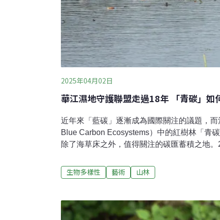
2025年04月02日
華江濕地守護聯盟走過18年 「青碳」如
近年來「藍碳」逐漸成為國際關注的議題，而沿岸
Blue Carbon Ecosystems）中的紅樹林「青
除了海草床之外，值得關注的碳匯蓄積之地。2
月15日於台北記憶倉庫舉辦。都市中的華江
也保有許多珍貴物種，如台灣蜆、台灣厚蟹等
生物多樣性
藝術
山林
查的機會。華江濕地的減碳潛力：從青碳到生
方偉達指出，近年來國際關注碳匯議題，內政
碳」視為可發展的方向，其中藍碳生態系中的
碳匯蓄積的重要場所。青碳指的是儲存在內陸