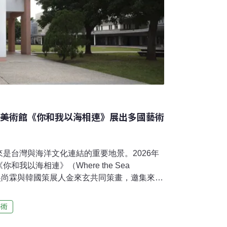
東美術館《你和我以海相連》展出多國藝術
是台灣與海洋文化連結的重要地景。2026年
我以海相連》（Where the Sea
策展人吳尚霖與韓國策展人金來玄共同策畫，邀集來自
1組、共12位藝術家參展，透過繪畫、纖維裝
樣媒材，從情感、歷史與生態等不同面向，重
藝術
嶼經驗中的意義。策展人吳尚霖指出，展覽的
念出發。「台灣在地理上是一座島嶼，看起來