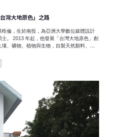
「台灣大地原色」之路
洪晧倫，生於南投，為亞洲大學數位媒體設計
士。 2013 年起，他發展「台灣大地原色」創
土壤、礦物、植物與生物，自製天然顏料、紙
術家與土地、材料之間更直接的關係。其創作
紙與在地媒材研究，作品不僅呈現獨特的台灣
結。曾獲玉山美術獎油畫首獎、全國油畫展優
灣設計Best100，並舉辦國內外個展40餘次。
，洪晧倫卻選擇回到更古老也更艱難的路：親
與植物借色，再以雙手研磨、篩濾、調製，讓
時間的痕跡進入畫布。對他而言，創作不只是
，重新學習如何與土地建立關係。當顏色不再
山川草木的具體存在，藝術也因此成了一種貼