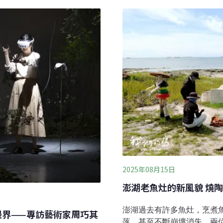
網、空氣流動與宇宙結構轉
像一個封閉的系統，但其實
到宇宙尺度 我們如何被連結
是邊界，也是交流的通道，
編織的〈關注之網〉，以及
世界之間既分隔又相連的狀
蛛網？〉。大型裝置〈算
中，海洋不只是自然環境，
動之間，感受自身成為網絡
語族在沒有羅盤的情況下，
成為重
2025年08月15日
澎湖老魚灶的新風貌 燒
澎湖過去有許多魚灶，烹煮
邊界——專訪藝術家周巧其
落，甚至不斷崩壞消失。兩