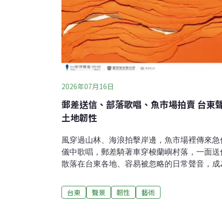
2026年07月16日
郵差送信、部落歌唱、魚市場拍賣 台東
土地韌性
風穿過山林、海浪拍擊岸邊，魚市場裡傳來急
儀中歌唱，郵差騎著車穿梭蘭嶼村落，一面送
散落在台東各地、容易被忽略的日常聲音，成為
會Ｘ台東聲音藝術節」的重要內容。第七屆台
島：聲音的居所」為題，從自然環境、族群文
台東
聲景
韌性
藝術
「台東聲景百選」微型展、聆聽日走讀、跨域
引導民眾不只用眼睛觀看台東，也重新以耳朵