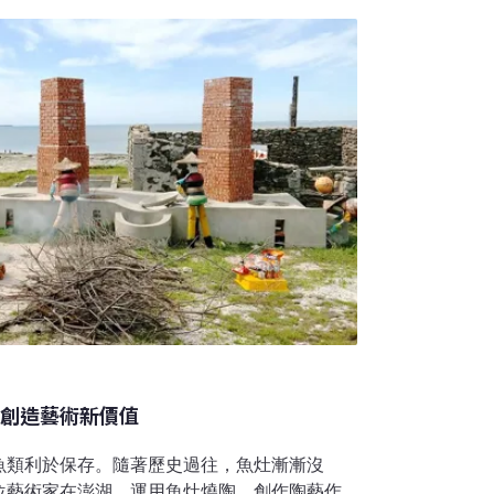
又與外界保持很多連結。」在他看來，海洋既
因此展覽希望透過藝術家的創作，討論島嶼與
態。海洋作為記憶與神話的起點在策展理念
更是歷史與文化想像的載體。研究指出，南島
透過觀測星象與洋流航行於島嶼之間，使海洋
陶創造藝術新價值
魚類利於保存。隨著歷史過往，魚灶漸漸沒
位藝術家在澎湖，運用魚灶燒陶，創作陶藝作