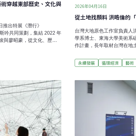
藝術穿越東部歷史、文化與
2026年04月16日
從土地找顏料 洪晧倫的
月1日推出特展《潛行》
台灣大地原色工作室負責人
斯吟共同策劃，集結 2022 年
學系博士、東海大學美術系碩
焌與廖昭豪，從文化、歷史
作計畫，長年取材台灣在地
長久被主流敘事遮蔽的經驗
張與纖維入畫，嘗試重建藝
方《潛行》之所以引人注
融合古典繪畫工序、手工造
首獎得主，更因為它是一場
永續發展
循環經濟
藝術
色譜，也回應人與自然的連
對話。南島國際美術獎自
選、台灣國展優選、2019 台
強調駐地、創作與地方互動的
在化學顏料早已普及的當代
思考如何讓「南島」從文化
自走進土地，向礦石、泥土
胡朝聖表示，這次策展對他
顏料重新帶著地方的質地與
項機制選出，並非由他主動
描繪自然，而是從材料開始
有作品與資料出發，重新梳
只是商品，而成為來自台灣
近環境、回