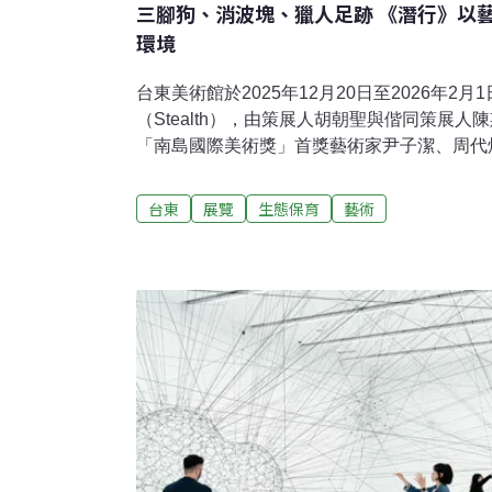
三腳狗、消波塊、獵人足跡 《潛行》以
環境
台東美術館於2025年12月20日至2026年2
（Stealth），由策展人胡朝聖與偕同策展人陳
「南島國際美術獎」首獎藝術家尹子潔、周代
與環境三條路徑出發，帶領觀眾重新觀看那些
與痕跡。「潛行」不是退隱 而是謹慎進入地
台東
展覽
生態保育
藝術
目，不只因為三位藝術家皆為南島國際美術獎
經過時間發酵、觀點修整後，再度回到台東的
2011年創立以來，已從命題式展覽逐步轉向
模式，並在疫情後改採徵件與展覽形式，持續
名詞轉化為當代藝術中的活生生能量。策展人
而言其實相當特殊。因為三位藝術家是先由獎
邀請，因此他的角色更像是「陪伴者」：從既
理三位藝術