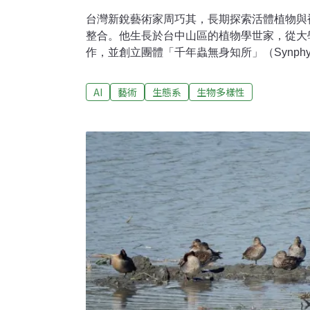
台灣新銳藝術家周巧其，長期探索活體植物與
整合。他生長於台中山區的植物學世家，從大
作，並創立團體「千年蟲無身知所」（Synphy
後他的作品遍及亞洲、歐洲與美國，展覽足跡
茲電子藝術節，兼具創作與研究的深度。攻讀
AI
藝術
生態系
生物多樣性
出「生物物聯網」前瞻概念，並於國際頂尖研
灣與紐約，為哥倫比亞大學、哈佛大學的訪問
中心研究員與韓國亞洲文化殿堂駐館藝術家。2
基金會－亞洲文化協會獎助肯定，持續以藝術
與自然的新對話。山林裡的童年 與植物為伴
物緊密相連的家庭：父母從事植物研究，他從
周遭充滿各式研究植物的實驗場域。那是一個
稀少，與人互動的機