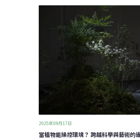
注生態與科技議題，並與科學家合作，將蜘蛛
化為可被身體感知的藝術經驗。從微觀蜘蛛絲
本展呈現多件代表作品，包括由多種蜘蛛共同
將蜘蛛網轉化為宇宙圖像的〈如何將宇宙陷入
法．韻律〉則開放觀眾進入其中，在移動與震
一部分的經驗。展覽
2025年09月17日
當植物能操控環境？ 跨越科學與藝術的