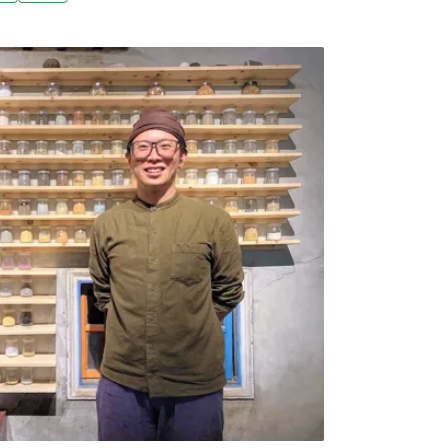
金會主辦、策展人徐文瑞策劃的《神靈居所：
特展，正是從這樣的提問出發。展覽於桃園市
結弗耐．瓦旦、安力．給怒、瓦歷斯．拉拜、
段沐與王秀茹等八位藝術家，透過錄像、繪
、研究型創作、裝置與田野調查等形式，重新
態、歷史、神話與靈性的關係。這不只是一次
關於「人在高度都市化世界中，如何重新尋找
為「都市原