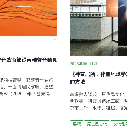
聲音藝術節從百種聲音聽見
2026年06月17日
《神靈居所：神聖地誌學
的方法
促的拍賣聲，部落青年在祭
信、一面與居民寒暄。這些
今（2026）年「台東博覽
當多數人談起「原住民文化
東聲音藝術節以「韌性之
典歌舞、祖靈與傳統工藝。
化與地方生活出發，透過
都市工作、求學、租屋、養
演出與藝術家駐地等計畫，
活之後，「原民性」究竟還
認識地方。策展人張溥騰表
林、河流與部落祭儀中的神
展覽
原住民文化
文化保