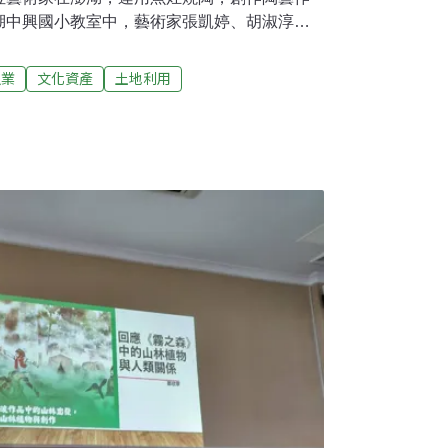
湖中興國小教室中，藝術家張凱婷、胡淑淳結
學生帶來土板創作課程。學生在陶土板上，刻
想。張凱婷是澎湖人，南藝大畢業後在台灣工
漁業
文化資產
土地利用
住，想利用所學，為故鄉做些事情。胡淑淳熱
澎湖，想尋找新的創作契機。他們想知道澎湖
果改成燒陶，將會出現怎樣的作品。澎湖漁業發
家族興建魚灶，捕魚回港後，立即烹煮。曬乾
 、30年前，漁業資源減少，加上魚貨開放進
始廢棄毀壞。取澎湖在地泥土製陶 手捏現撈魚
村，找到一處修復的魚灶，進行燒陶藝術創
湖