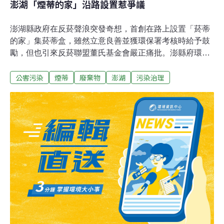
澎湖「煙蒂的家」沿路設置惹爭議
澎湖縣政府在反菸聲浪突發奇想，首創在路上設置「菸蒂
的家」集菸蒂盒，雖然立意良善並獲環保署考核時給予鼓
勵，但也引來反菸聯盟董氏基金會嚴正痛批。澎縣府環保
局提報營造永續優質環境衛生計畫，其中有一項考核重點
公害污染
煙蒂
廢棄物
澎湖
污染治理
項目就是「菸蒂不落地」實施方式。經集思廣益，科長、
科員更專程搭機到新北市、宜蘭等縣市觀摩，最後眾人突
發奇想開發出「菸蒂的家」集菸蒂盒。環保局更發揮環保
創意，以成本不到5百元材料費，第一階段委請再生工坊
木匠利用資源回收原物料，製作10個精緻美觀「菸蒂的
家」集菸蒂盒，外觀仿若信箱。這10個集菸蒂盒，在馬公
市公所取得路權同意之後，隨即公開在全澎湖最熱鬧的中
正路商圈等路段，沿路設置，引起多數民眾好奇與側目。
環保局表示，這項措施在有效集中管理抽菸民眾亂丟菸
蒂，同時每天早晚兩次派遣擴大就業臨時工人清理，計畫
剛實施約一個月，成效雖還無法確定，但已獲環保署青睞
列為考核重點的加分項目，未來計畫將擴大路段全面實施