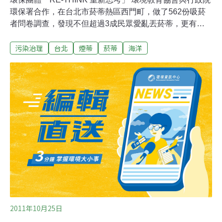
環保署合作，在台北市菸蒂熱區西門町，做了562份吸菸
者問卷調查，發現不但超過3成民眾愛亂丟菸蒂，更有多
達7成民眾不清楚菸蒂濾嘴為塑膠材質，與菸蒂帶來的環
污染治理
台北
煙蒂
菸蒂
海洋
境危害與污染。西門町的吸菸者表示：「有些人喝飲料瓶
子不會亂丟，但菸蒂就是會亂丟」。知法犯法？ 只有7%
民眾不知亂丟煙蒂違法 但逾3成亂丟根據國際淨灘行動
（ICC）數據統計，菸蒂為台灣海廢排行榜前3名，而全球
每年被隨手丟棄的菸蒂就超過4.5兆根；水溝蓋、花圃、街
道的滿滿菸蒂無法管？依《廢棄物清理法》第27條規定，
在指定清除地區內拋棄菸蒂可依法告發，並處新台幣1200
元至6000元罰鍰。調查中只有7%民眾表示，不清楚亂丟
菸蒂是違法行為，但實際上仍有超過3成民眾愛亂丟，顯
示認知與行動高度不一致。
2011年10月25日