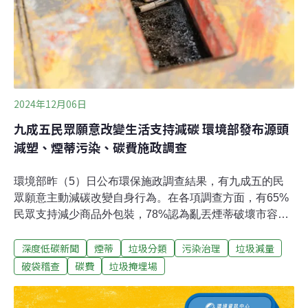
環境問題。製作「菸蒂瀝青」需要先移除香菸濾嘴中殘留
的有機物質（像是尼古丁、焦油等），然後將剩餘的濾嘴
壓碎，混合到蠟質中，形成小顆粒。這些顆粒再
2024年12月06日
九成五民眾願意改變生活支持減碳 環境部發布源頭
減塑、煙蒂污染、碳費施政調查
環境部昨（5）日公布環保施政調查結果，有九成五的民
眾願意主動減碳改變自身行為。在各項調查方面，有65%
民眾支持減少商品外包裝，78%認為亂丟煙蒂破壞市容。
此外，尚不清楚徵收碳費對物價影響的民眾則有79%，但
深度低碳新聞
煙蒂
垃圾分類
污染治理
垃圾減量
有47%建議政府應將碳費收入用於輔導企業研發減碳技術
與低碳產品。減塑擴大至夜市商圈、垃圾掩埋、回收分
破袋稽查
碳費
垃圾掩埋場
類，民眾看法如何？環境部統計處5日針對源頭垃圾減量
與處理、煙蒂污染、碳費與減碳三項施政結果進行報告，