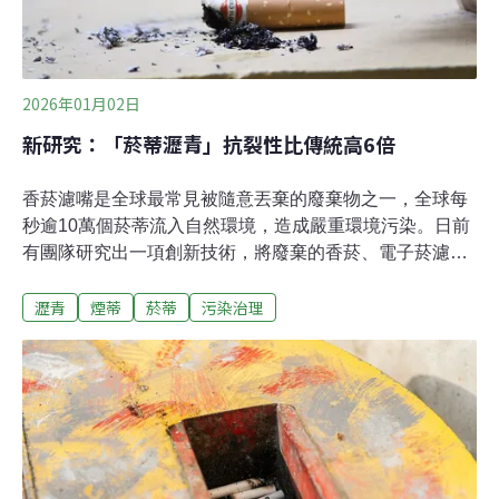
2026年01月02日
新研究：「菸蒂瀝青」抗裂性比傳統高6倍
香菸濾嘴是全球最常見被隨意丟棄的廢棄物之一，全球每
秒逾10萬個菸蒂流入自然環境，造成嚴重環境污染。日前
有團隊研究出一項創新技術，將廢棄的香菸、電子菸濾嘴
回收，再製成「菸蒂瀝青」，不僅能減少有毒廢棄物，還
瀝青
煙蒂
菸蒂
污染治理
能打造更耐用的道路，為循環經濟開創新的可能。菸蒂污
染嚴重 回收技術化廢為寶根據世界衛生組織（WHO）估
計，全球每年丟棄約4.5兆根菸蒂，相當於每秒有近14.3萬
根菸蒂流入環境。其中香菸濾嘴是由數千條塑膠纖維——
醋酸纖維素聚合物組成，自然分解需要數十年。然而，西
班牙格拉納達大學（University of Granada）與義大利波
隆那大學（University of Bologna）共同發表的最新研究指
出，研究人員開發出一種「菸蒂瀝青」，能有效解決這個