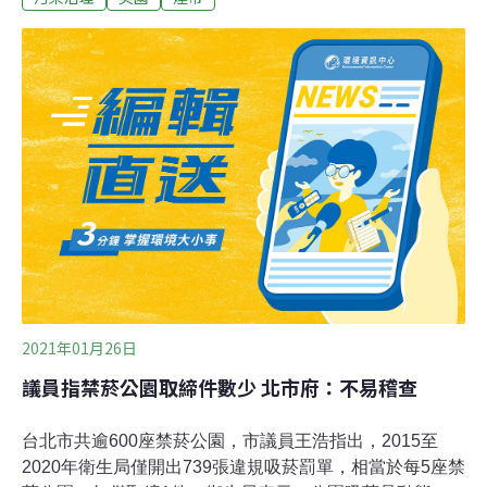
Environment, Food and Rural Affairs）國會政務次官
（Parliamentary Under-Secretary of State）麗貝卡鮑
（Rebecca Pow）今天（30日）說：「菸蒂是我們社區裡
的破壞因子，被人丟棄在我們的街上，或是最後被沖入下
水道，污染我們的河川與海洋。」她接著說：「我們必須
採取行動保護我們的環境，致力讓香菸公司負起責任。這
也就是我們正探尋，如何讓香菸公司對於它們的產品所製
造的難看垃圾禍害，負起全責。」根據英國環境、食品暨
鄉村事務部引述的一份研究顯示，與抽菸相關的
2021年01月26日
議員指禁菸公園取締件數少 北市府：不易稽查
台北市共逾600座禁菸公園，市議員王浩指出，2015至
2020年衛生局僅開出739張違規吸菸罰單，相當於每5座禁