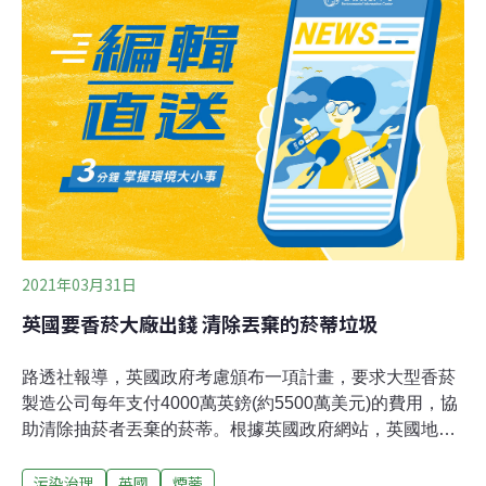
本次調查期間從10月30至11月4日，採市話與手機兩種方
式進行，共訪問1088位年滿18歲民眾，樣本按照台灣地區
人口的性別、年齡加權調整，95％信心水準下整體誤差不
超過2.97％在購物經驗調查中，65%的民眾支持減少商品
外包裝層數與內部填充物，且支持比例隨年齡增長而提
高，50-59歲支持者高達71.4%。環境部統計處處長侯美玲
認為，這一趨勢可能與年長者減少浪費、節約資源的生活
模式有關。此外，
2021年03月31日
英國要香菸大廠出錢 清除丟棄的菸蒂垃圾
路透社報導，英國政府考慮頒布一項計畫，要求大型香菸
製造公司每年支付4000萬英鎊(約5500萬美元)的費用，協
助清除抽菸者丟棄的菸蒂。根據英國政府網站，英國地方
政府為了清除抽菸者丟棄的菸蒂，每年要花費4000萬英
污染治理
英國
煙蒂
鎊。英國環境、食品暨鄉村事務部（Department for