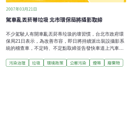
2007年03月21日
駕車亂丟菸蒂垃圾 北市環保局將攝影取締
不少駕駛人有開車亂丟菸蒂垃圾的壞習慣，台北市政府環
保局21日表示，為改善市容，即日將持續派出裝設攝影系
統的稽查車，不定時、不定點取締並告發快車道上汽車駕
駛人亂丟垃圾行為，將可依廢棄物清理法第27條規定處新
污染治理
垃圾
環境政策
公害污染
煙蒂
廢棄物
台幣1200元以上6000元以下罰鍰。環保局表示，為改善市
容，自2004年持續推動環保大捕快稽查工作，各種污染行
為中以隨手亂丟煙蒂最容易發生，且有增加趨勢。民眾隨
手亂丟煙蒂不但會污染環境，也容易發生火災，尤其在公
園樹叢、雜物或垃圾堆中，相當危險；也勿丟於巷弄水溝
中，以免影響溝渠下水道清疏及大眾健康。