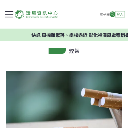
電子報
登入
快訊
風機離聚落、學校過近 彰化福漢風電案環委建議
煙蒂