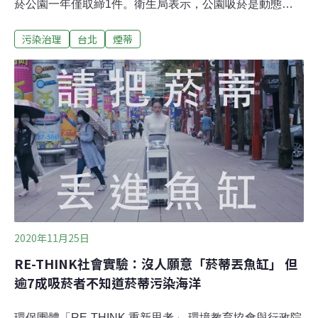
菸公園一年僅取締1件。衛生局表示，公園吸菸是動態行
為，不易稽查。台北市議員王浩今天（24日）表示，據衛
污染治理
台北
煙蒂
生局統計，2015年至2020年間，全台北市逾600座禁菸公
園僅71座曾發生違規吸菸遭取締，共739件，相當於每5座
禁菸公園一年才取締1件，且有近半數罰單未繳納，比率
還逐年提高。王浩進一步指出，這739件違規吸菸案件有
543件發生在萬華區艋舺公園，可見市府在禁菸宣導上還
有很大的改善空間。台北市衛生局健康管理科科長林夢蕙
表示，因為艋舺公園活動人數較多，所以針對這個區域有
專案稽查，取締案件數就會比較高。至於罰單未繳狀況，
衛生局皆依據行政罰鍰業務作業流程規定，15天未繳納即
進行書面催繳，30天再未繳納則移送法務部行政執行署進
行強制執行。
2020年11月25日
RE-THINK社會實驗：沒人願意「菸蒂丟魚缸」 但
逾7成吸菸者不知道菸蒂污染海洋
環保團體「RE-THINK 重新思考」 環境教育協會與行政院