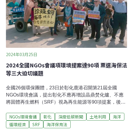
架（Kumming-Montréal global biodiversity
framework）」（下稱昆蒙框架）「在2030年，保護地球
上30%的陸地、內陸水域、沿海與海洋區域等」[1]。台灣
依據法令劃設的海洋保護區類型共有九種[2]，佔國土比例
多少呢？有幾個不同的數據。依據漁業署資料，佔1
2024年03月25日
2024全國NGOs會議項環境提案達90項 票選海保法
等三大迫切議題
全國26個環保團體，23日於彰化鹿港召開第21屆全國
NGOs環境會議，提出彰化不應再增設晶鼎焚化爐、不應
將固體再生燃料（SRF）視為再生能源等90項提案，後續
將整理成建言書，於4月22日世界地球日前後交給總統納
NGOs環境會議
彰化
深度低碳新聞
土地利用
海洋
入政策列管，屆時除蔡英文，繼任總統賴清德也會隨行。
反晶鼎焚化爐、SRF非再生能源 環團提90項議題將交予總
循環經濟
SRF
海洋保育法
統台灣蠻野心足生態協會、台灣水資源保育聯盟、台灣環