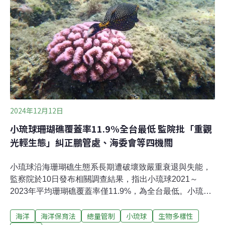
策等相關專業領域，並有傑出海洋保育獲獎、特殊貢獻，
以及參與《海洋保育法》推動等事蹟。委員12月10日起聘
任，任期為兩年。三位專家學者為海洋大學海洋生物研究
所榮譽講座教授邵廣昭、台灣大學海洋研究所退休教授戴
昌鳳、政治大學國際經營與貿易學系教授施文真，保育團
體代表為蠻野心足生態協會創會理事長文魯彬。
2024年12月12日
小琉球珊瑚礁覆蓋率11.9%全台最低 監院批「重觀
光輕生態」糾正鵬管處、海委會等四機關
小琉球沿海珊瑚礁生態系長期遭破壞致嚴重衰退與失能，
監察院於10日發布相關調查結果，指出小琉球2021～
2023年平均珊瑚礁覆蓋率僅11.9%，為全台最低。小琉球
因人為活動頻繁、重觀光而輕生態、總量管制不力等，珊
海洋
海洋保育法
總量管制
小琉球
生物多樣性
瑚礁復原情況相較台灣其他樣點緩慢。監察院糾正海洋委