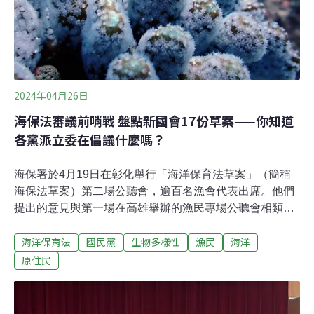
育法」（以下簡稱海保法）起源於2019年通過的《海洋基
本法》，明定通過後兩年內需基於「生態系統」制定保育
法令。海保署於2021年建立台灣第一套「海洋保護區經營
管理成效評估指標」，2022年全面體檢45處海洋保護區管
理成效。2024年初，海
2024年04月26日
海保法審議前哨戰 盤點新國會17份草案——你知道
各黨派立委在倡議什麼嗎？
海保署於4月19日在彰化舉行「海洋保育法草案」（簡稱
海保法草案）第二場公聽會，逾百名漁會代表出席。他們
提出的意見與第一場在高雄舉辦的漁民專場公聽會相類似
——誰來發動劃設海洋庇護區？是否會影響生計？審議庇
海洋保育法
國民黨
生物多樣性
漁民
海洋
護區的審議會真的有漁民聲音嗎？補償方案是什麼？國民
黨立委許宇甄的丈夫、全國漁會總幹事林啟滄在會上稱，
原住民
現在69個保護區已效果不錯，「為何又要強行通過法律
（海保法）？」不過，大部分漁會代表發言後就離開，未
留到最後聽取海保署及與會環團的回應。事實上，新國會