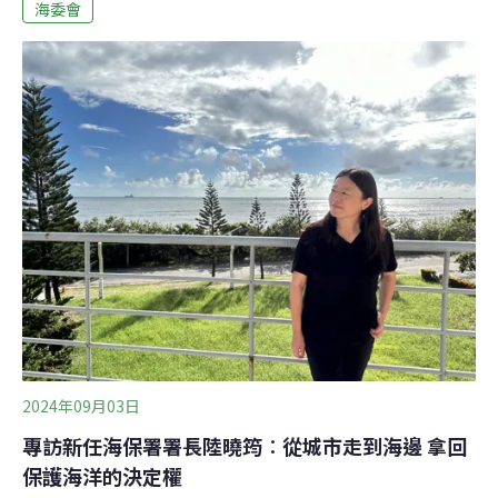
員會、交通部觀光署、大鵬灣國家風景區管理處及屏東縣
海委會
政府。在台灣及離島辦理珊瑚礁體檢16年的自然保育與環
境資訊基金會（自然環資）呼籲，相關單位應對小琉球及
全國各地觀光與保育政策進行通盤檢討。海委會稱《海洋
保育法》今（2024）年中立法後，可公告限制、禁止海洋
遊憩休閒活動並設審議會審議；下個階段於漁業資源保護
區增強輔導。
2024年09月03日
專訪新任海保署署長陸曉筠︰從城市走到海邊 拿回
保護海洋的決定權