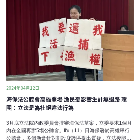
三黨在過去兩個月，已提出17個海保法草案版本。到底這
些版本與行政院版有什麼差異？各黨派立委間的提案又是
否互相矛盾？《環境資訊中心》對比新國會所有海保法草
案，一探各黨派立場。部分立委1人提2~3個版本 條文訴求
不一新國會於2月1日履職，海委會海洋保育署旋即在2月
下旬把行政院版本的海保法草案送進立法院審議。許宇甄
及無黨籍立委高金素梅提出動議稱，海委會
2024年04月12日
海保法公聽會高雄登場 漁民憂影響生計無退路 環
團：立法是為杜絕違法行為
3月底立法院內政委員會排審海保法草案，立委要求1個月
內在全國再辦5場公聽會。昨（11）日海保署於高雄舉行
公聽會，多個漁會針對劃設庇護區提出質疑，立法後能否