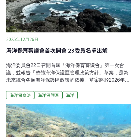
2025年12月26日
海洋保育審議會首次開會 23委員名單出爐
海洋委員會22日召開首屆「海洋保育審議會」第一次會
議，並報告「整體海洋保護區管理政策方針」草案，是為
未來統合各類海洋保護區政策的依據。草案將於2026年6
月前報請行政院核定。海保署稱，未來海洋庇護區送審
海洋保育法
海洋保護區
海洋
時，會辦理公開展覽和公聽會，讓公眾、利害關係人也能
充份參與。海洋保育審議會負責劃定海洋庇護區，以及海
洋生物保育相關之禁限制事項。首屆審議會共設23名委
員，除有11名相關機關代表，也有原住民族委員會、漁業
署、全國漁會推薦的八名代表，另外四名專家學者及保育
團體代表則長期投入棲地復育、生物多樣性、海洋法規政