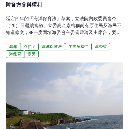
障各方參與權利
延宕四年的「海洋保育法」草案，立法院內政委員會今
（28）日繼續審議。立委高金素梅稱尚有原住民及漁民不
知道條文，並一度圍堵海委會主委管碧玲及主席台，要求
政府到部落當地說明清楚。立委莊瑞雄則稱海保法實際已
海洋
原住民
海洋保育法
生物多樣性
海委會
討論多時，也是上屆國會和社會的焦點，只是新國會尚未
討論。最後，高金素梅等9位委員臨時提案，要求海委會
海保署
漁民
一個月內須辦5場公聽會方能審議，並獲通過。對此環團
表示，目前草案設計的海洋庇護區，本就是從根本維護討
海人權益，條文亦有保障各方參與的權利，呼籲新國會勿
將海保法當政治籌碼，「繼續杯葛或草率過關都不是大家
想看到的」。立委批與原住民、漁民溝通不足 圍堵主席台
臨時提案內政委員會會議甫開始，原住民立法委員高金素
梅便表示，部落「很多都不知道海保法這個事情」，亦認
為目前部分條文空泛，要求應該等民眾黨團版本送進委員
會，再開始審議。國民黨立委許宇甄則認為，25日才辦完
公聽會，28日就進行進保審議「過程倉促」。民進