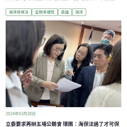
增加未來幾十年的漁獲仍是未知，但實施管制會立即影響
海洋保育法
生物多樣性
高雄
海洋
漁民生計。對此，現場環團回應海保法是杜絕違法的人，
而非傷害合法使用海洋資源的人；海保署亦澄清庇護區劃
設會經審議會審議，「這個時代不太可能從上而下」，並
指罰則、審議會組成、庇護區管制三個方面，在立法院審
議期間都可再調整。漁會︰不理解海洋資源為何要跟庇護
劃上等號5場公聽會首場於高雄舉行，有逾百人出席，絕
大部分為漁會代表。海洋委員會海洋保育署副署長吳龍靜
全程以台語講解《海洋保育法》（海保法）立法原意及內
容。他舉例稱，幾年前日本櫻花蝦資源崩潰，後發現是環
境問題，派人到台灣考察如何維持櫻花蝦資源；又以基隆
潮境公園保護區為例，劃設保護區的面積不大，但保育效
果佳，魚數量多到外溢。但是當潛水客過多影響生態
2024年03月28日
立委要求再辦五場公聽會 環團︰海保法過了才可保