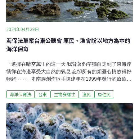
海保法立法僅是守護海洋生態的開始，主管機關必須透過
科學監測，全面盤點台灣海域生態資源現況
2024年04月29日
海保法草案台東公聽會 原民、漁會盼以地方為本的
海洋保育
「選擇在晴空萬里的這一天 我背著釣竿獨自走到了東海岸
徜徉在海邊享受大自然的氣息 忘卻所有的煩憂心情放得好
輕鬆⋯⋯」卑南族創作歌手陳建年在1999年發行的療癒系
歌曲〈海洋〉，唱出動人的旋律。多年以後的那片藍，依
海洋保育法
台東
生物多樣性
漁民
原住民
舊美麗無恙嗎？台東縣境內有綠島、富山、小港、小馬、
宜灣等海洋保育區，其中位在成功鎮的小港、小馬、宜灣
皆屬於海保署45處海洋保護區管理成效體檢中吊車尾的
「低度保護」，顯示既有的保護區多年以來有名無實，無
法落實保育目的。如今來到海洋基本法通過後的第六年，
除了需落實棲地監測管理計畫，對於民眾溝通尚有進步空
間。海保法公聽會到台東 人潮爆滿討論約一小時「海洋保