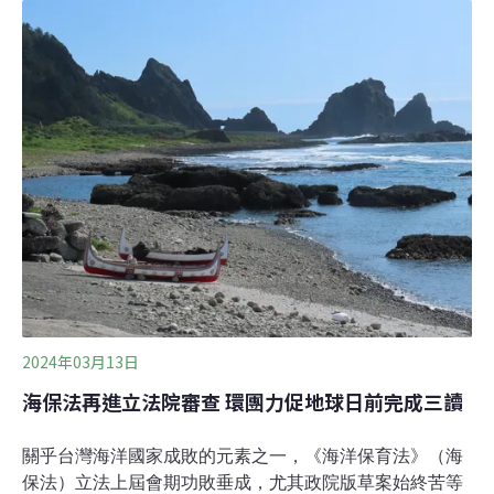
境資訊協會等環保團體23日齊聚於彰化鹿港，舉辦第21屆
全國NGOs環境會議。環境部環境保護司司長蔡孟裕、立
法委員謝衣鳯與前立法委員陳曼麗、陳椒華等也與會交
流。蔡孟裕表示，截至2024年3月8日止，列管的提案共有
96案，環境部會持續追蹤各部會的進度，從不同崗位上為
環境一起努力。今年會議的環境議題，向各團體徵求與討
論的面向涵蓋能源減碳、循環經濟、公害污染、水資源、
棲地保育、原住民環境議題、海洋政策、動物保護、國土
議題、其他議題等十項主
2024年03月13日
海保法再進立法院審查 環團力促地球日前完成三讀
關乎台灣海洋國家成敗的元素之一，《海洋保育法》（海
保法）立法上屆會期功敗垂成，尤其政院版草案始終苦等