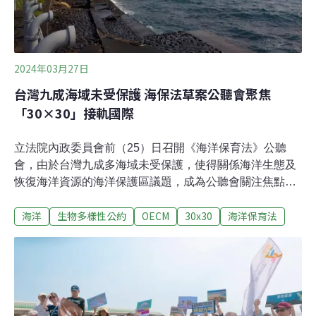
2024年03月27日
台灣九成海域未受保護 海保法草案公聽會聚焦
「30×30」接軌國際
立法院內政委員會前（25）日召開《海洋保育法》公聽
會，由於台灣九成多海域未受保護，使得關係海洋生態及
恢復海洋資源的海洋保護區議題，成為公聽會關注焦點。
專家學者發言除釐清海洋保護區的重要性，也強調經營管
海洋
生物多樣性公約
OECM
30x30
海洋保育法
理得當，遠勝於面積大小。海保署長黃向文也提及漁民自
主性管理護魚區、原住民以傳統知識利用的海域，直接引
用「其他有效保育措施之區域」（OECM）之可能。昆蒙
框架接軌國際 台灣九成海域未受保護行政院版《海洋保育
法》草案著墨於海洋保護區的劃設與經營管理，以此回應
聯合國生物多樣性公約「昆明—蒙特婁全球生物多樣性框