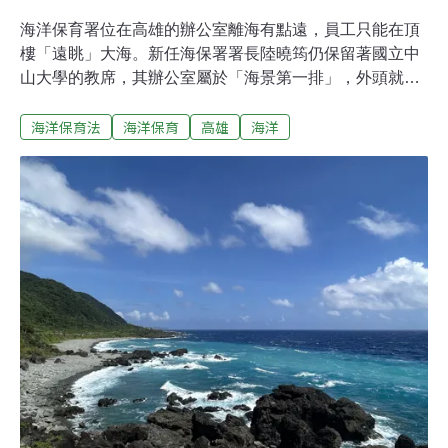
海洋保育署位在高雄的辦公室離海有點遠，員工只能在頂
樓「遠眺」大海。新任海保署署長陸曉筠仍保留著國立中
山大學的教席，其辦公室屬於「海景第一排」，外頭就是
海浪和風的交響曲，她覺得舒爽療癒。陸曉筠並非主流定
海洋保育法
海洋保育
高雄
海洋
義上的「海女」。她在台北長大，20多年前在中山大學念
書，才意識到原來海浪聲近在咫尺。大自然的威力，讓她
覺得人類好渺小，可人類卻一直對海洋苛索資源。2000年
中期，她到美國哈佛大學進修景觀設計博士班，專長是空
間與環境規劃，包括海洋與海岸管理。回來台灣後，當過
公部門景觀與環境教育的顧問和委員，以及黑潮海洋文教
基金會董事，並在母校的海洋環境及工程學系擔任副教
授。今（2024）年5月，她從大學「借調」到海保署，成
為第二任署長。她接受《環境資訊中心》專訪時說，沒有
忘記當初海浪聲給予過的震撼，想把這片清澈的海洋，還
給未來的孩子。從民間走入體制 預期與海洋利害關係人溝
通不容易 走進陸曉筠在中山大學海洋工程