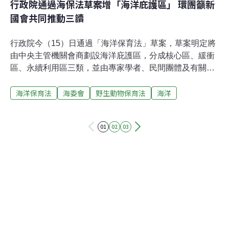
行政院通過海保法草案增「海洋庇護區」 環團籲新
國會共同推動三讀
行政院今（15）日通過「海洋保育法」草案，草案明定將
由中央主管機關會商劃設海洋庇護區，分成核心區、緩衝
區、永續利用區三類，並由專家學者、民間團體及有關機
關共同審議劃設。草案將交付立法院審議，由於這屆國會
海洋保育法
海委會
野生動物保育法
海洋
並沒有黨派取得過半席次，環團表示，希望藍綠白三黨攜
手於本會期三讀通過海保法，共同捍衛海洋健康。遲來的
海保法草案 海洋庇護區分三類2019年底通過的《海洋基本
01
02
03
法》，明定兩年內政府應制定包括《海洋保育法》、《海
域空間管理法》、《海洋產業發展條例》等「海洋三
法」，但至今只有《海洋產業發展條例》三讀通過。四年
過去，海保法行政院版本草案終在15日的行政院會上通
過，並將提交立院審議。海委會主委管碧玲表示，此次立
法將賦予主管機關五大權限，包括劃設海洋庇護區；制訂
整體海洋保護區管理政策方針；限制或禁止海洋遊憩、船
舶航行、器具採捕或其他人為活動；調查及實施保育復育
措施；可指派海洋保育觀察員蒐集資料。草案亦提供