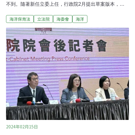
不到。隨著新任立委上任，行政院2月提出草案版本，並
於昨（13）日進入立法院審查。環團與漁民代表也召開記
海洋保育法
立法院
海委會
海洋
者會，訴求4月22日地球日前通過海保法，實踐台灣海洋
國家的目標。賦予主管機關庇護海洋 再把公民拉進來參與
海洋保育立法院第11屆第一會期內政委員會審查海保法草
案，海洋委員會主委管碧玲率先業務報告，並摘要海保法
草案立法重點，重申守護海洋的決心。由行政院提出的海
保法草案，共計5章30條，重點包括保護海洋生態環境、
整合海洋保護區效能，以及保育海洋生物多樣性三大目
標；賦予主管機關劃定海洋庇護區、管理海洋保護區、公
告禁限制行為、調查實施保育措施、派遣觀察員蒐集資料
等五項權限。不僅賦予海委會在現行的海洋保護區會商有
關機關，制定整體海洋保護區管理政策方針，妥善管理保
護區，更增設「海洋庇護區」的保護區類型選項
2024年02月15日