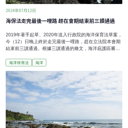
2024年07月12日
海保法走完最後一哩路 趕在會期結束前三讀通過
2019年著手起草、2020年送入行政院的海洋保育法草案，
今（12）日晚上終於走完最後一哩路，趕在立法院本會期
結束前三讀通過。根據三讀通過的條文，海洋庇護區審議
會的非官方代表將不少於委員總人數二分之一，而漁民與
海洋保育法
海洋
原住民團體代表的總人數不少於總人數三分之一。由於審
議會決議採委員出席二分之一、且須三分之二委員同意才
得行使，意即漁民加上原住民團體就已有絕對否決權。另
外，海洋庇護區之核心區劃定，如致既有使用人承受特別
犧牲，則予以補償。罰則方面，如違反海保法，罰鍰則由
5～50萬元不等。海委會主委管碧玲指，社會各界多年來
對海洋保育的期待，今進入起而行的新階段，未來台灣海
域生態的「守」與「護」將在海保法與海污基金核定的作
用下，更有效保護海洋生態環境，確保海洋生物多樣性及
提升海洋保育的效能。綠色和平海洋專案主任李于彤稱，