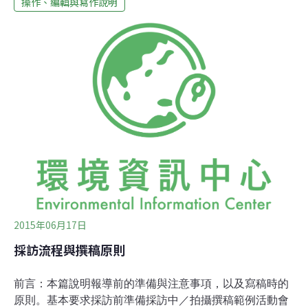
操作、編輯與寫作說明
用帳號讓各單位自行登錄環境相關活動訊息，活動登錄
後，最快將於當日或隔日審核後發佈於環境資訊中心。自
行登錄活動訊息，步驟如下：1、建立新活動或徵才訊息
3、完成發佈出現「已經建立活動行事曆 /文章被建立」即
代表發佈完成，我們將儘速審核發佈於環境資訊中心。資
訊中心保留決定公布與否之權力，若與環境相關性過低，
將不予公布。相關問題請來信至
infor@e-info.org.tw
，我
們將盡速為您解答。若有急件，請來信
lishin_0426@e-
info.org.tw
陳小姐。
2015年06月17日
採訪流程與撰稿原則
前言：本篇說明報導前的準備與注意事項，以及寫稿時的
原則。基本要求採訪前準備採訪中／拍攝撰稿範例活動會