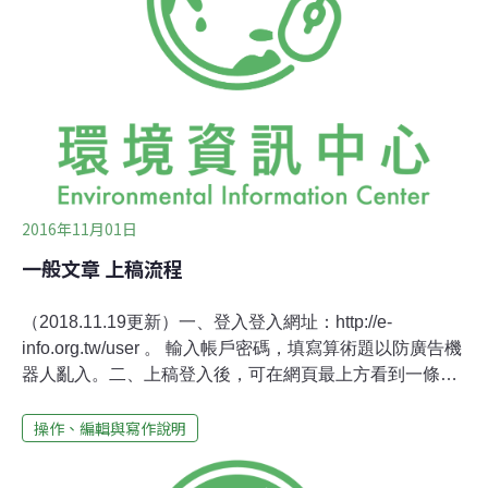
二、與小數點或百分比符號「%」連用時，數字均為阿拉
伯數字。百分比符號為半形。三、 世紀、年、月、日、
時、分、秒等指稱時間本身者，皆用阿拉伯數字，如18世
紀、1972年2月12日、下午6點39分。星期用國字。時間
的長度則使用一般數字體例（參考第一點），如十年、18
天等。
2016年11月01日
一般文章 上稿流程
（2018.11.19更新）一、登入登入網址：http://e-
info.org.tw/user 。 輸入帳戶密碼，填寫算術題以防廣告機
器人亂入。二、上稿登入後，可在網頁最上方看到一條，
至「內容管理」項目，依據需求選擇發表文章類別，即可
操作、編輯與寫作說明
展開上稿工作！ 或者，也可直接輸入上稿網址：https://e-
info.org.tw/node/add/content- 三、分類、關鍵字選擇環境
新聞全分類：輸入方式（以下二選一）：