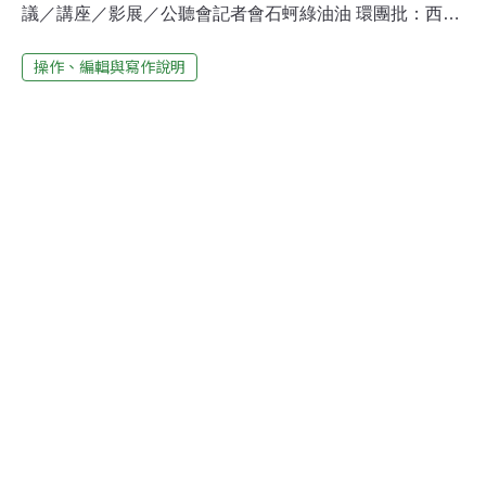
議／講座／影展／公聽會記者會石蚵綠油油 環團批：西海
岸重汙染無人管「游先生」出面打臉趙藤雄 籲柯P完全解
操作、編輯與寫作說明
密大巨蛋樂生存亡之際 聲援者市府陳情爆衝突桃縣府開藻
礁保育記者會 副縣長快閃不許提問全面塑化難告別？ 環團
公佈2014淨灘結果