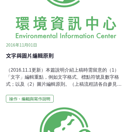
2016年11月01日
文字與圖片編輯原則
（2016.11.1更新）本篇說明介紹上稿時需留意的（1）
「文字」編輯重點，例如文字格式、標點符號及數字格
式；以及（2）圖片編輯原則。（上稿流程請各自參見
「新聞摘錄」上稿說明」、「一般文章」上稿說明）文字
操作、編輯與寫作說明
編輯環境資訊網站文章，對標點符號和數字的要求如下：
數字、數量一、 數字一至十以國字表示，二位數以上及小
數均用阿拉伯數字。五位數以上，萬位之後加「萬」，億
位之後加「億」，不用千、百（例：125983000，寫成1
億2598萬3000）。分數則以分子/分母表示（例：1/3）。