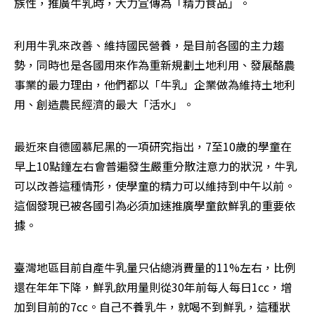
族性，推廣牛乳時，大力宣傳為「精力食品」。
利用牛乳來改善、維持國民營養，是目前各國的主力趨
勢，同時也是各國用來作為重新規劃土地利用、發展酪農
事業的最力理由，他們都以「牛乳」企業做為維持土地利
用、創造農民經濟的最大「活水」。
最近來自德國慕尼黑的一項研究指出，7至10歲的學童在
早上10點鐘左右會普遍發生嚴重分散注意力的狀況，牛乳
可以改善這種情形，使學童的精力可以維持到中午以前。
這個發現已被各國引為必須加速推廣學童飲鮮乳的重要依
據。
臺灣地區目前自產牛乳量只佔總消費量的11%左右，比例
還在年年下降，鮮乳飲用量則從30年前每人每日1cc，增
加到目前的7cc。自己不養乳牛，就喝不到鮮乳，這種狀