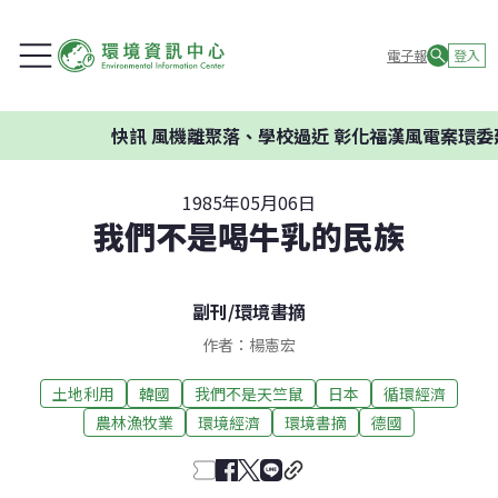
電子報
登入
快訊
風機離聚落、學校過近 彰化福漢風電案環委建
1985年05月06日
我們不是喝牛乳的民族
副刊
/
環境書摘
作者：楊憲宏
土地利用
韓國
我們不是天竺鼠
日本
循環經濟
農林漁牧業
環境經濟
環境書摘
德國