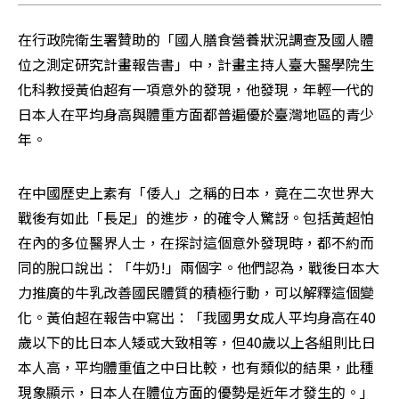
在行政院衛生署贊助的「國人膳食營養狀況調查及國人體
位之測定研究計畫報告書」中，計畫主持人臺大醫學院生
化科教授黃伯超有一項意外的發現，他發現，年輕一代的
日本人在平均身高與體重方面都普遍優於臺灣地區的青少
年。
在中國歷史上素有「倭人」之稱的日本，竟在二次世界大
戰後有如此「長足」的進步，的確令人驚訝。包括黃超怕
在內的多位醫界人士，在探討這個意外發現時，都不約而
同的脫口說出：「牛奶!」兩個字。他們認為，戰後日本大
力推廣的牛乳改善國民體質的積極行動，可以解釋這個變
化。黃伯超在報告中寫出：「我國男女成人平均身高在40
歲以下的比日本人矮或大致相等，但40歲以上各組則比日
本人高，平均體重值之中日比較，也有類似的結果，此種
現象顯示，日本人在體位方面的優勢是近年才發生的。」