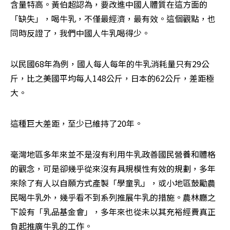
含量特高。黃伯超認為，要改進中國人體質在這方面的
「缺失」，喝牛乳，不僅最經濟，最有效。這個觀點，也
同時反證了，我們中國人牛乳喝得少。
以民國68年為例，國人每人每年的牛乳消耗量只有29公
斤，比之美國平均每人148公斤，日本的62公斤，差距極
大。
這種巨大差距，至少已維持了20年。
毫灣地區多年來並不是沒有利用牛乳政善國民營養和體格
的觀念，可是卻幾乎從來沒有具規模性有效的規劃，多年
來除了有人以自願方式產製「學童乳」，或小地區鼓勵農
民喝牛乳外，幾乎看不到系列推展牛乳的措施。農林廳之
下設有「乳品基金會」，多年來也從未以其充裕經費真正
負起推廣牛乳的工作。