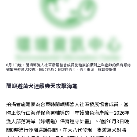
6月3日晚，蘭嶼鄉漁人社區發展協會成員施翰豪拍攝到上岸產卵的保育類綠
蠵龜被遊蕩犬咬傷。圖片來源︰截取自影片。影片來源：施翰豪提供
蘭嶼遊蕩犬連續幾天攻擊海龜 
拍攝者施翰豪為台東縣蘭嶼鄉漁人社區發展協會成員，當
時正執行由海洋保育署輔導的「守護蘭色海岸線—2026年
漁人部落海岸（綠蠵龜）保育巡守計畫」。他於6月3日晚
間8時進行沙灘巡護期間，在大八代發現一隻遊蕩犬對將