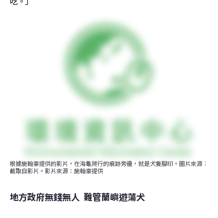
吃。」
根據施翰豪提供的影片，在海龜爬行的痕跡旁邊，就是犬隻腳印。圖片來源︰
截取自影片。影片來源：施翰豪提供
地方政府無錢無人  難管蘭嶼遊蕩犬