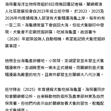
海保署海洋生物保育組於8日傍晚回覆記者稱，蘭嶼鄉漁
人社區發展協會自2023年成立巡守隊， 於2023、2025及
2026年均曾通報漁人部落有犬隻騷擾海龜上岸，每年約有
一至二宗。海龜通常當下會返回大海，但從犬隻腳印中發
現，犬隻會不定期挖掘卵窩、吃掉海龜蛋，故該署今
（2026）年起架設無人自動相機，希望能記錄犬隻挖掘卵
窩事證。
檢視全台海龜產卵棲地，小琉球、澎湖望安並未發生犬隻
騷擾案件，澎湖蒔里有一案未正式通報，而蘭嶼則是犬隻
騷擾最為嚴重的地方，且案件都發生在蘭嶼大八代沙灘。
巡守隊去（2025）年曾通報犬隻吃掉海龜蛋，海保署同步
知會蘭嶼鄉公所、台東縣動物防疫所及農業部林業及自然
保育署，但他們均表示由於蘭嶼放養犬隻的習性，較難配
合犬隻絕育。