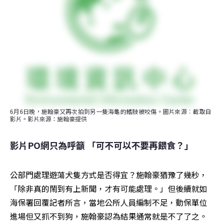
6月6日晚，施翰豪又再次拍到另一隻海龜的鰭肢被咬傷。圖片來源︰截取自
影片。影片來源：施翰豪提供
影片PO網只為呼籲 「可不可以不要再餵食？」
公部門處理遊蕩犬隻方式是否得宜？施翰豪猶豫了幾秒，
「除非真的鬧到有上新聞，才有可能處理。」但後續就如
海保署回覆記者所言，當地公所人員編制不足，動保單位
進場但又抓不到狗，施翰豪認為結果通常就是不了了之。