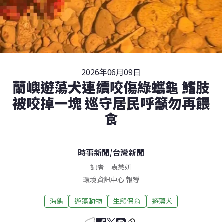
2026年06月09日
蘭嶼遊蕩犬連續咬傷綠蠵龜 鰭肢
被咬掉一塊 巡守居民呼籲勿再餵
食
時事新聞
/
台灣新聞
記者
—
袁慧妍
環境資訊中心 報導
海龜
遊蕩動物
生態保育
遊蕩犬