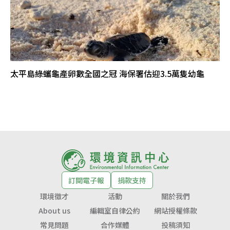
太平島綠蠵龜產卵數全國之冠 海保署估迎3.5萬隻幼龜
訂閱電子報
捐款支持
環境徵才
活動
關於我們
About us
編輯室自律公約
網站授權條款
常見問題
合作媒體
投稿須知