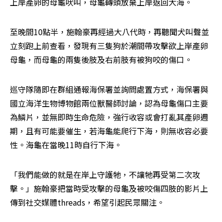
上岸產卵的母龜吠叫，母龜轉頭放棄上岸返回大海。
至晚間10點半，施翰豪再經過大八代時，再聽聞犬叫聲並
立刻跑上前查看，發現有三隻狗於潮間帶攻擊欲上岸產卵
母龜，而母龜的兩隻後肢及右前肢有被狗咬的傷口。
巡守隊隨即在群組通報海保署並詢問處置方式，海保署與
國立海洋生物博物館兩位獸醫師討論，認為母龜傷口主要
為鱗片，並無即時生命危險，強行收容或會打亂其產卵週
期，且有可能要催生，若海龜能爬行下海，則無收容必要
性。海龜在當晚11時自行下海。
「我們能做的就是在岸上守護牠，不讓牠再受第二次攻
擊。」施翰豪把當時受攻擊的母龜及被咬傷四肢的影片上
傳到社交媒體threads，希望引起民眾關注。