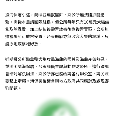
據海保署引述，蘭嶼並無獸醫師，鄉公所無法隨抓隨結
紮，需從本島請團隊駐島，但公所每年只有10萬元犬貓結
紮及除蟲費，加上結紮後需暫放術後恢復暫置區，公所無
適當場所可收容安置。台東縣府亦無收容犬隻的場域，只
能原地或移地野放。
近期鄉公所將彙整犬隻攻擊海龜的照片及海龜產卵熱區，
並將函請海保署、台東縣農業處與動物防疫所，進行跨部
會研討解決辦法。鄉公所亦已發函請各村辦公室，請民眾
要繫上牽繩。海保署後續會與地方政府共同應對及處理野
狗問題。