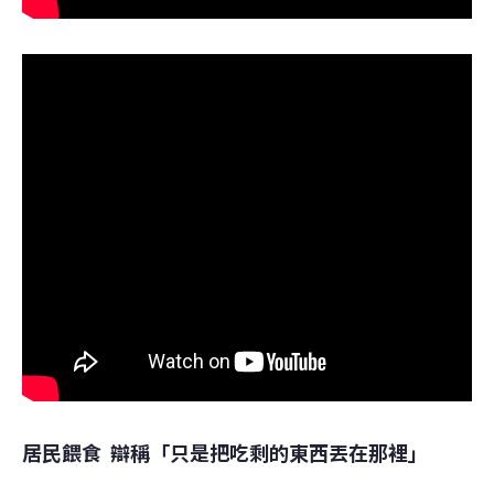
居民餵食  辯稱「只是把吃剩的東西丟在那裡」