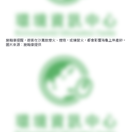
施翰豪提醒，遊客在沙灘放煙火、煙炮，或燒營火，都會影響海龜上岸產卵。
圖片來源︰施翰豪提供