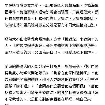
早在巡守隊成立之前，已出現遊蕩犬襲擊海龜、吃掉海龜
蛋事件。施翰豪稱，通常沙灘會出現兩、三隻遊蕩犬，顏
色有黑有白有黃，但當他想靠近犬隻時，犬隻就會跑走，
故無法得知更具體特徵去分辨是否有不同犬隻輪流出沒。
遊蕩犬不止攻擊保育類海龜，亦會「挑對象」來追騎車的
人，「遊客沒辦法處理，他們不知道去哪裡申訴或檢舉。
當地人被咬的話，又因為是自己人，就變成私下和解。」
蘭嶼的遊蕩犬絕大部分沒有打晶片，施翰豪稱，附近居民
從狗隻小時候就開始餵食，「狗會在他家附近徘徊」。他
曾勸籲居民請勿餵食，部分人亦願意把狗隻栓好，但有些
長輩「講不通」，「會問為什麼要管他這個那個」。當他
反映犬隻追人引發安全疑慮時，餵食的長輩又會辯稱「這
不是我養的，只是把吃剩的東西丟在那裡，牠自己來