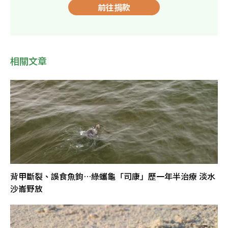
前往捐款
相關文章
背甲斷裂、誤食魚鉤…綠蠵龜「司康」歷一年半治療 淡水
沙崙野放