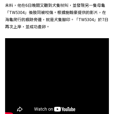
未料，他在6日晚間又聽到犬隻吠叫，並發現另一隻母龜
「TW5304」後肢同被咬傷。根據施翰豪提供的影片，在
海龜爬行的痕跡旁邊，就是犬隻腳印。「TW5304」於7日
再次上岸，並成功產卵。