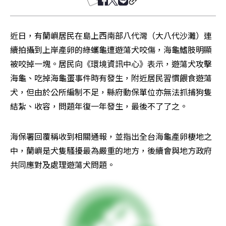
近日，有蘭嶼居民在島上西南部八代灣（大八代沙灘）連
續拍攝到上岸產卵的綠蠵龜遭遊蕩犬咬傷，海龜鰭肢明顯
被咬掉一塊。居民向《環境資訊中心》表示，遊蕩犬攻擊
海龜、吃掉海龜蛋事件時有發生，附近居民習慣餵食遊蕩
犬，但由於公所編制不足，縣府動保單位亦無法抓捕狗隻
結紮、收容，問題年復一年發生，最後不了了之。
海保署回覆稱收到相關通報，並指出全台海龜產卵棲地之
中，蘭嶼是犬隻騷擾最為嚴重的地方，後續會與地方政府
共同應對及處理遊蕩犬問題。