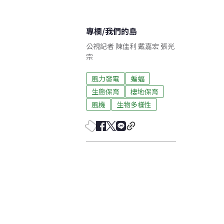
專欄
/
我們的島
公視記者 陳佳利 戴嘉宏 張光
宗
風力發電
蝙蝠
生態保育
棲地保育
風機
生物多樣性