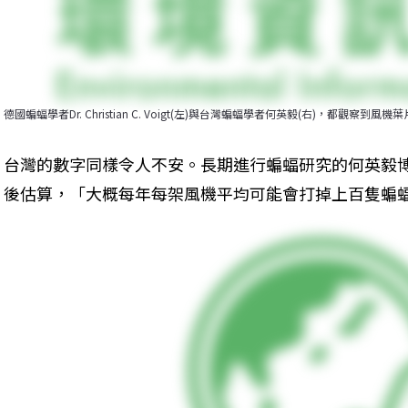
德國蝙蝠學者Dr. Christian C. Voigt(左)與台灣蝙蝠學者何英毅(右)，都觀察
台灣的數字同樣令人不安。長期進行蝙蝠研究的何英毅
後估算，「大概每年每架風機平均可能會打掉上百隻蝙