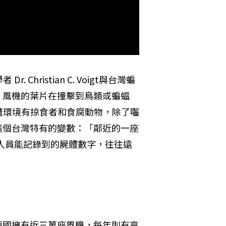
ristian C. Voigt與台灣蝙
指出，風機的葉片在撞擊到鳥類或蝙蝠
遭環境有掠食者和食腐動物，除了囓
狗」這個台灣特有的變數：「鄰近的一座
人員能記錄到的屍體數字，往往遠
死；德國擁有近三萬座風機，每年則有高