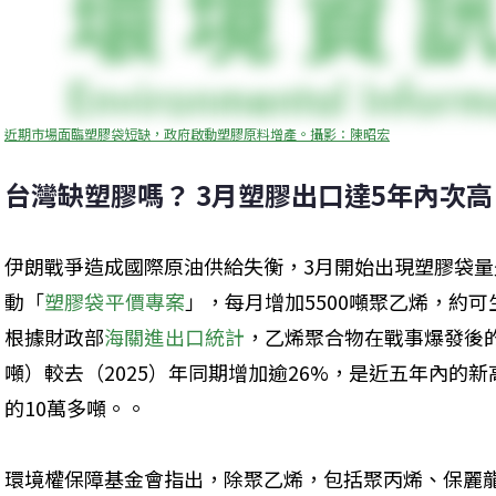
近期市場面臨塑膠袋短缺，政府啟動塑膠原料增產。攝影：陳昭宏
台灣缺塑膠嗎？ 3月塑膠出口達5年內次高
伊朗戰爭造成國際原油供給失衡，3月開始出現塑膠袋量
動「
塑膠袋平價專案
」，每月增加5500噸聚乙烯，約可
根據財政部
海關進出口統計
，乙烯聚合物在戰事爆發後的
噸）較去（2025）年同期增加逾26%，是近五年內的新
的10萬多噸。。
環境權保障基金會指出，除聚乙烯，包括聚丙烯、保麗龍、