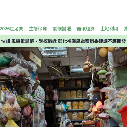
2026世足賽
生態保育
氣候變遷
循環經濟
土地利用
快訊
風機離聚落、學校過近 彰化福漢風電案環委建議不應開發