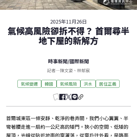
2025年11月26日
氣候高風險卻拆不得？ 首爾尋半
地下屋的新解方
時事新聞
/
國際新聞
記者
—
陳文姿
、
林郁宸
氣候變遷
韓國
氣候風險
洪水
居住正義
首爾城東區一條安靜、乾淨的巷弄間，我們小心翼翼、半
彎著腰走進一扇約一公尺高的矮門。狹小的空間、低矮的
屋頂，光線從貼近地面的窗灑落，從窗戶往外看，是路面