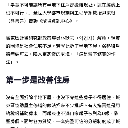
「畢竟不可能讓所有半地下住戶都搬離現址，這在經濟上
也不可行。」延世大學都市規劃與工程學系教授尹東根
（윤동근）告訴《環境資訊中心》。
城東區計畫研究部政策專員林耿志（임경지）解釋，現實
的困境是社會住宅不足。若就此拆了半地下屋，弱勢租戶
將無處可去，陷入更悲慘的處境，「這是當下務實的作
法」。
第一步是改善住房  
沒有全面拆除半地下屋，也沒下令這些房子不得居住，城
東區協助屋主修繕的做法招來不少批評。有人指責這是用
納稅錢補助房東，而房東也不滿自家房子被列為D級，影
響房價。面對各方質疑，一套完整可信的分級制度成了城