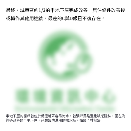
最終，城東區約1/3的半地下屋完成改善，居住條件改善後
或轉作其他用途後，最差的C與D級已不復存在。
半地下屋的窗戶若位於低窪地區容易淹水，若緊鄰馬路邊也缺乏隱私，圖左為
經過改善的半地下屋，已裝設防洪用的擋水板。攝影：林郁宸