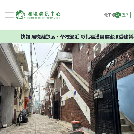
電子報
登入
快訊
風機離聚落、學校過近 彰化福漢風電案環委建議不應開發