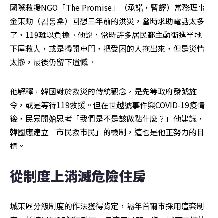
國際救援NGO「The Promise」（承諾，暫譯）常務理事
金東勳（김동훈）回想三年前的洪災，當時求助電話太多
了，119難以負擔。他說，當時許多居民都主動衝進半地
下屋救人，或是撬開車門，把受困的人拖出來，但是災情
太慘，最後仍留下遺憾。
他解釋，韓國對於救災的傳統觀念，是先等政府發號施
令，或是等待119救援。但在世越號事件與COVID-19疫情
後，民眾開始思考「我們是不是該做點什麼？」他建議，
韓國應建立「市民救市民」的機制，這也是他正努力的目
標。
從制度上消滅危險住房
城東區分級制度的作法獲得肯定，隔年首爾市採用這套制