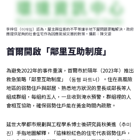
李梓任（이재임）認為，屋主與住客的不平等讓半地下屋問題更難解決，政府
應提供足夠的社會住宅作為因應氣候災害的對策。攝影：陳文姿
首爾開啟「鄰里互助制度」
為避免2022年的事件重演，首爾市於隔年（2023年）推出
救急策略「鄰里互助制度」（동행 파트너）。住在高風險
地區的弱勢住戶與鄰居、熟悉地方狀況的里長或鄰長等人
組成群組，每組約五人，一旦收到淹水預警，群組裡的人
會相互協助，確保弱勢住戶能在黃金時間內疏散。
延世大學都市規劃與工程學系博士後研究員秋美進（추미
진）手指地圖解釋，「這棟粉紅色的住宅代表弱勢住戶，