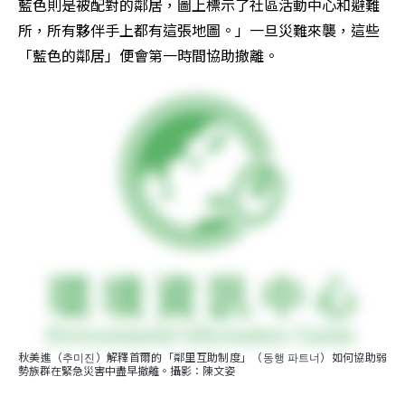
藍色則是被配對的鄰居，圖上標示了社區活動中心和避難
所，所有夥伴手上都有這張地圖。」一旦災難來襲，這些
「藍色的鄰居」便會第一時間協助撤離。
秋美進（추미진）解釋首爾的「鄰里互助制度」（동행 파트너）如何協助弱
勢族群在緊急災害中盡早撤離。攝影：陳文姿