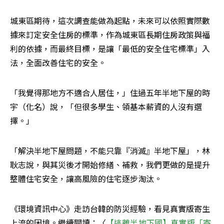
城東區期待，這次調查能做為起點，未來可以依照實際數
據來訂定安全住房的標準，作為城東區長期住房政策與福
利的依據，而最終目標，是讓「最低的安全住宅標準」入
法，全面改善住宅的安全。
「我覺得那地方不適合人居住，」住過五年半地下屋的時
宇（化名）說，「但很多學生、領基本薪資的人沒有選
擇。」
「解決半地下屋問題，不能只靠『消滅』半地下屋」，林
耿志說，與其災後才開始修繕、補救，我們更做的是提升
整體住宅安全，讓高風險的住宅逐步淘汰。
《環境資訊中心》走訪台韓的防災經驗，看見真實版寄生
上流的困境。繼續閱讀：〈
【逃離半地下國】真實版「寄