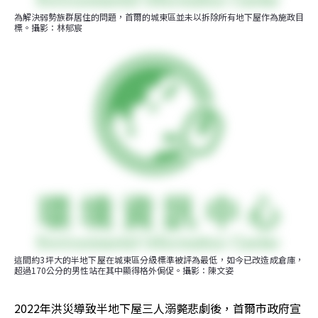
為解決弱勢族群居住的問題，首爾的城東區並未以拆除所有地下屋作為施政目
標。攝影：林郁宸
這間約3坪大的半地下屋在城東區分級標準被評為最低，如今已改造成倉庫，
超過170公分的男性站在其中顯得格外侷促。攝影：陳文姿
2022年洪災導致半地下屋三人溺斃悲劇後，首爾市政府宣