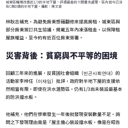
城東區輔導改善近1/3的半地下屋，評級最差的十間優先處理，區內如今已沒
有C與D級的半地下屋。攝影：陳文姿
林耿志補充，為避免房東想藉翻修來提高房租，城東區與
部分房東簽訂共生協議，規範五年內凍漲租金，以保障租
屋族權益，至今約有近百位房東簽署。
災害背後：貧窮與不平等的困境
回顧三年來的進展，反貧困社會組織（빈곤사회연대）的
活動家李梓任（이재임）批評，政府對半地下屋的支援依
然相當有限，即使在洪水潛勢區，仍有1/3尚未裝設最基本
的防洪擋水板。
他補充，他們在慘案發生一年後就發現安裝數量不足，詢
問之下發現理由竟是「屋主擔心裝設擋水板，像是在昭告