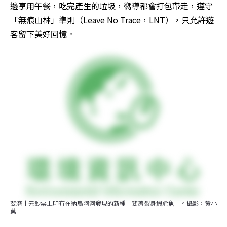
邊享用午餐，吃完產生的垃圾，嚮導都會打包帶走，遵守
「無痕山林」準則（Leave No Trace，LNT），只允許遊
客留下美好回憶。
斐濟十元鈔票上印有在納烏阿河發現的新種「斐濟裂身鰕虎魚」。攝影：黃小
莫