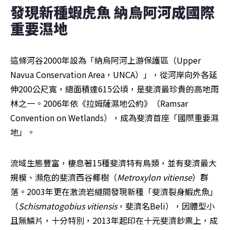
發現新種蝦虎魚 納烏阿河成國際
重要濕地
這條河谷2000年設為「納烏阿河上游保護區（Upper 
Navua Conservation Area，UNCA）」，從河岸向外各延
伸200公尺寬，總面積達615公頃，是斐濟最珍貴的高地雨
林之一。2006年依《拉姆薩濕地公約》（Ramsar 
Convention on Wetlands），成為斐濟首座「國際重要濕
地」。
流域生態豐富，棲息著15種斐濟特有鳥類，並有斐濟最大
規模、瀕危的斐濟西谷椰樹（
Metroxylon vitiense
）群
落。2003年更在激流岩縫間發現新種「斐濟裂身鰕虎魚」
（
Schismatogobius vitiensis
，斐濟名Beli），因體型小
且無鱗片，十分特別，2013年起印在十元斐濟鈔票上，成