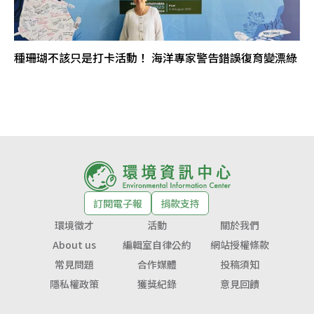
種珊瑚不該只是打卡活動！ 海洋專家警告錯誤復育變漂綠
訂閱電子報
捐款支持
環境徵才
活動
關於我們
About us
編輯室自律公約
網站授權條款
常見問題
合作媒體
投稿須知
隱私權政策
獲獎紀錄
意見回饋