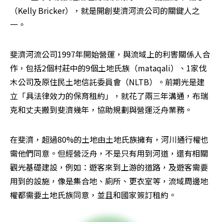
（Kelly Bricker），就是開創斐濟河流公司的關鍵人之
一。
斐濟河流公司1997年開始營運，與流域上的利害關係人合
作，包括2個村莊中的9個土地氏族（mataqali）、1家伐
木公司及原住民土地信託委員會（NLTB）。前期光是建
立「具法律效力的保育租約」，就花了兩三年溝通，布瑞
克和丈夫搬到斐濟幾年，協助規劃與營運泛舟業務。
在斐濟，超過80%的土地由土地氏族擁有，河川通行權也
需他們同意。但經營泛舟，不是只有用到河道，還有相關
觀光基礎建設，例如：遊客來到上游的道路，及遊客需要
用到的設施，像是集合地、廁所、更衣室等，流域周邊地
權都需要土地氏族同意，並且和國家簽訂租約。