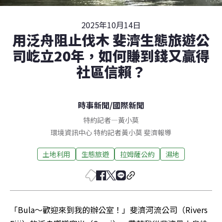
2025年10月14日
用泛舟阻止伐木 斐濟生態旅遊公
司屹立20年，如何賺到錢又贏得
社區信賴？
時事新聞
/
國際新聞
特約記者
—
黃小莫
環境資訊中心 特約記者黃小莫 斐濟報導
土地利用
生態旅遊
拉姆薩公約
濕地
「Bula～歡迎來到我的辦公室！」斐濟河流公司（Rivers 