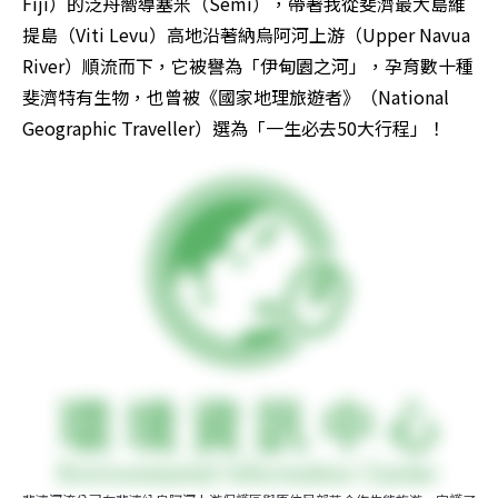
Fiji）的泛舟嚮導塞米（Semi），帶著我從斐濟最大島維
提島（Viti Levu）高地沿著納烏阿河上游（Upper Navua 
River）順流而下，它被譽為「伊甸園之河」，孕育數十種
斐濟特有生物，也曾被《國家地理旅遊者》（National 
Geographic Traveller）選為「一生必去50大行程」！