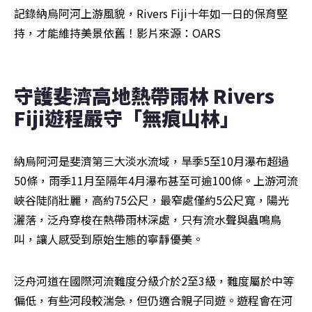
記錄納烏阿河上游風貌，Rivers Fiji十年如一日的保育堅
持，才能維持美景依舊！影片來源：OARS

守護斐濟高地熱帶雨林 Rivers 
Fiji遊程嚴守「無痕山林」
納烏阿河是斐濟第三大淡水流域，旱季5至10月瀑布超過
50條，雨季11月至隔年4月瀑布甚至可逾100條。上游河流
峽谷陡陗壯麗，高約75公尺，最窄處僅約5公尺寬，陽光
灑落，泛舟穿梭在熱帶雨林深處，只有流水聲與蟲鳴鳥
叫，讓人感受到原始生態的寧靜優美。
泛舟河道在國際河流難度分級介於2至3級，難度屬於中等
偏低，有些河段較湍急，但仍適合親子同遊。遊程會在河