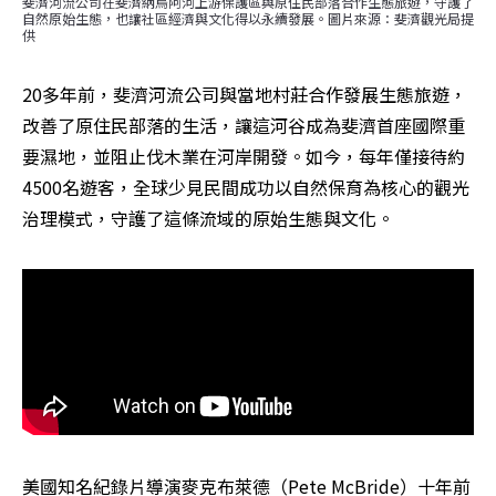
斐濟河流公司在斐濟納烏阿河上游保護區與原住民部落合作生態旅遊，守護了
自然原始生態，也讓社區經濟與文化得以永續發展。圖片來源：斐濟觀光局提
供
20多年前，斐濟河流公司與當地村莊合作發展生態旅遊，
改善了原住民部落的生活，讓這河谷成為斐濟首座國際重
要濕地，並阻止伐木業在河岸開發。如今，每年僅接待約
4500名遊客，全球少見民間成功以自然保育為核心的觀光
治理模式，守護了這條流域的原始生態與文化。
美國知名紀錄片導演麥克布萊德（Pete McBride）十年前