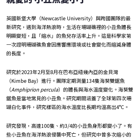
英國新堡大學（Newcastle University）與跨國團隊的最
新研究，遇到海洋熱浪時，生活在珊瑚礁裡的小丑魚體長
明顯變短，且「縮水」的魚兒存活率上升。這是科學家第
一次證明珊瑚礁魚會因應響應環境或社會變化而縮減身體
的長度。
研究於2023年2月至8月在巴布亞紐幾內亞的金貝灣
（Kimbe Bay）進行。團隊定期測量134隻海葵雙鋸魚
（
Amphiprion percula
）的體長與海水溫度變化。海葵雙
鋸魚是當地常見的小丑魚。研究期間涵蓋了全球第四次珊
瑚白化事件，研究樣區的海水溫度比長期均溫高出4°C。
研究發現，高達100隻、約3/4的小丑魚身形都變小了。有
些小丑魚在海洋熱浪侵襲中死亡，但研究中曾多次縮小的