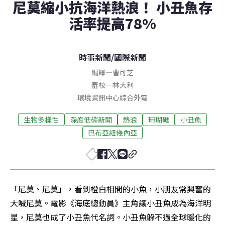
尼莫縮小抗海洋熱浪！ 小丑魚存
活率提高78%
時事新聞
/
國際新聞
編譯
—
曹可芝
審校
—
林大利
環境資訊中心綜合外電
生物多樣性
深度低碳新聞
熱浪
珊瑚礁
小丑魚
巴布亞紐幾內亞
「尼莫、尼莫」，看到橙白相間的小魚，小朋友常興奮的
大喊尼莫。電影《海底總動員》主角讓小丑魚成為海洋明
星，尼莫也成了小丑魚代名詞。小丑魚躲不過全球暖化的