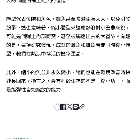
大的個體則補上雄魚的位階。
體型代表位階和角色，雄魚甚至會避免長太大，以免引發
紛爭。這也意味著，縮小體型來適應熱浪對小丑魚來說，
可能是個賭上內部衝突、甚至被驅逐出去的大冒險。有趣
的是，這項研究發現，成對的雌魚和雄魚若能同時縮小體
型，牠們在熱浪中存活的機率更高。
此外，縮小的魚並非永久變小，牠們也能在環境改善時快
速長回來。換言之，最有利於生存的不是「縮小功」，而
是能彈性自如縮放的能力。 