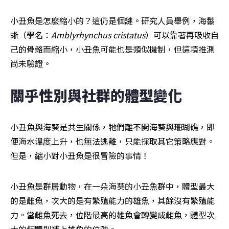
小丑魚是怎麼縮小的？這仍是個謎。研究人員舉例，海鬣
蜥（學名：
Amblyrhynchus cristatus
）可以靠著再吸收自
己的骨骼而縮小，小丑魚可能也是類似機制，但這項推測
尚未驗證。
關乎性別與社群的體型變化
小丑魚與海葵是共生關係，牠們離不開海葵與珊瑚礁，即
便海水溫度上升，也無法逃離，只能採取其它策略應對。
但是，縮小對小丑魚是很冒險的事情！
小丑魚是群居動物，在一朵海葵的小丑魚群中，體型最大
的是雌魚，次大的是有繁殖能力的雄魚，其餘沒有繁殖能
力。當雌魚死去，位階最高的雄魚會轉變成雌魚，體型次