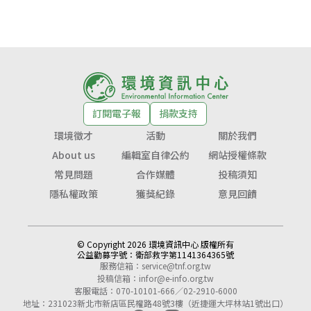
訂閱電子報
捐款支持
環境徵才
活動
關於我們
About us
編輯室自律公約
網站授權條款
常見問題
合作媒體
投稿須知
隱私權政策
獲獎紀錄
意見回饋
© Copyright 2026 環境資訊中心 版權所有
公益勸募字號：
衛部救字第1141364365號
服務信箱：
service@tnf.org.tw
投稿信箱：
infor@e-info.org.tw
客服電話：070-10101-666／02-2910-6000
地址：231023新北市新店區民權路48號3樓（近捷運大坪林站1號出口）