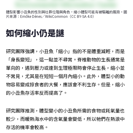
體型影響小丑魚的性別與社群位階與角色，縮小體型可能有被驅離的風險。圖
片來源：Emőke Dénes／WikiCommon（CC BY-SA 4.0）
如何縮小仍是謎
研究團隊強調，小丑魚「縮小」指的不是體重減輕，而是
「身長變短」，這一點並不尋常。脊椎動物的生長通常是
單向的，遇到壓力或達到生理極限時會停止生長，縮小並
不常見，尤其是在短短一個月內縮小。此外，體型小的動
物容易變成掠食者的大餐，應該會不利生存。但是，縮小
的小丑魚存活率反而提高了。
研究團隊推測，體型變小的小丑魚所需的食物或耗氧量也
較少，而暖熱海水中的含氧量會變低，所以牠們在熱浪中
存活的機率會較高。