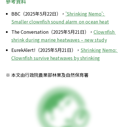
參考資料
BBC（2025年5月22日），
'Shrinking Nemo': 
Smaller clownfish sound alarm on ocean heat
The Conversation（2025年5月21日），
Clownfish 
shrink during marine heatwaves – new study
EurekAlert!（2025年5月21日），
Shrinking Nemo: 
Clownfish survive heatwaves by shrinking
※ 本文由行政院農業部林業及自然保育署 