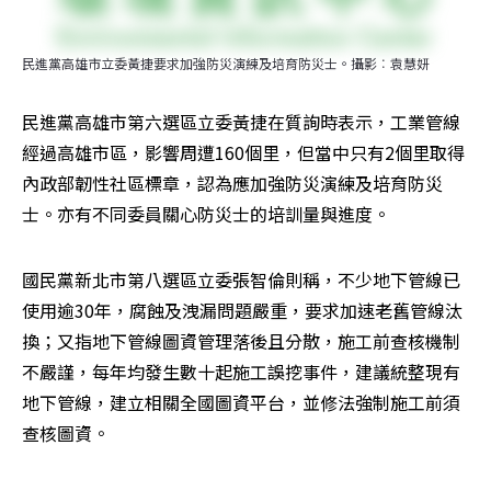
民進黨高雄市立委黃捷要求加強防災演練及培育防災士。攝影︰袁慧妍
民進黨高雄市第六選區立委黃捷在質詢時表示，工業管線
經過高雄市區，影響周遭160個里，但當中只有2個里取得
內政部韌性社區標章，認為應加強防災演練及培育防災
士。亦有不同委員關心防災士的培訓量與進度。
國民黨新北市第八選區立委張智倫則稱，不少地下管線已
使用逾30年，腐蝕及洩漏問題嚴重，要求加速老舊管線汰
換；又指地下管線圖資管理落後且分散，施工前查核機制
不嚴謹，每年均發生數十起施工誤挖事件，建議統整現有
地下管線，建立相關全國圖資平台，並修法強制施工前須
查核圖資。