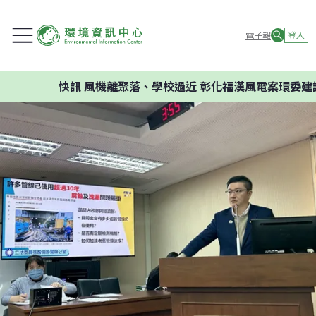
電子報
登入
快訊
風機離聚落、學校過近 彰化福漢風電案環委建議不