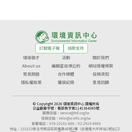
訂閱電子報
捐款支持
環境徵才
活動
關於我們
About us
編輯室自律公約
網站授權條款
常見問題
合作媒體
投稿須知
隱私權政策
獲獎紀錄
意見回饋
© Copyright 2026 環境資訊中心 版權所有
公益勸募字號：
衛部救字第1141364365號
服務信箱：
service@tnf.org.tw
投稿信箱：
infor@e-info.org.tw
客服電話：070-10101-666／02-2910-6000
地址：231023新北市新店區民權路48號3樓（近捷運大坪林站1號出口）