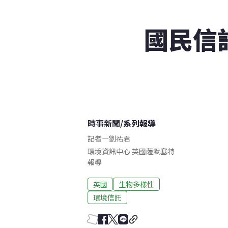
國民信
時事新聞
/
系列報導
記者
—
劉祐君
環境資訊中心
英國薩默塞特
報導
英國
生物多樣性
環境信託