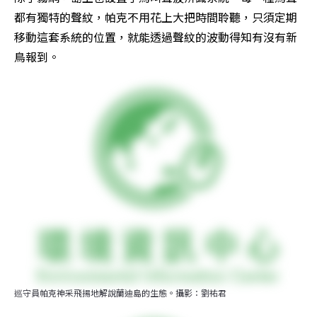
都有獨特的聲紋，帕克不用花上大把時間聆聽，只須定期
移動這套系統的位置，就能透過聲紋的波動得知有沒有新
鳥報到。
巡守員帕克神采飛揚地解說蘭迪島的生態。攝影：劉祐君