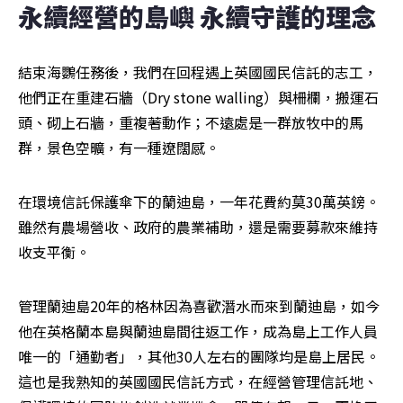
永續經營的島嶼 永續守護的理念
結束海鸚任務後，我們在回程遇上英國國民信託的志工，
他們正在重建石牆（Dry stone walling）與柵欄，搬運石
頭、砌上石牆，重複著動作；不遠處是一群放牧中的馬
群，景色空曠，有一種遼闊感。
在環境信託保護傘下的蘭迪島，一年花費約莫30萬英鎊。
雖然有農場營收、政府的農業補助，還是需要募款來維持
收支平衡。
管理蘭迪島20年的格林因為喜歡潛水而來到蘭迪島，如今
他在英格蘭本島與蘭迪島間往返工作，成為島上工作人員
唯一的「通勤者」，其他30人左右的團隊均是島上居民。
這也是我熟知的英國國民信託方式，在經營管理信託地、