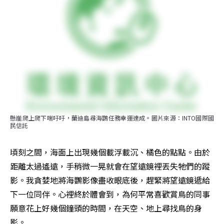
懸崖爬上爬下喘吁吁，蘭迪島尋海鸚任務幸運達成。圖片來源：INTO國際國
民信託
頃刻之間，海面上出現幾個載浮載沉、橘色的點點。由於
距離太過遙遠，手稍微一晃就會在望遠鏡裡丟失牠們的蹤
影。我貪婪地將海鸚影像盡收眼底後，趕緊將望遠鏡遞給
下一位同伴。心裡終於體會到，為何平常喜歡賞鳥的同事
願意花上好幾個鐘頭的時間，在天空、地上尋找鳥的身
影。