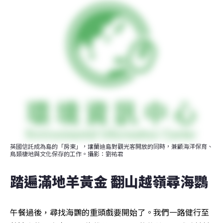
英國信託成為島的「房東」，讓蘭迪島對觀光客開放的同時，兼顧海洋保育、
鳥類棲地與文化保存的工作。攝影：劉祐君
踏遍滿地羊黃金 翻山越嶺尋海鸚
午餐過後，尋找海鸚的重頭戲要開始了。我們一路健行至