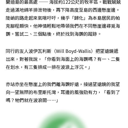
蘭迪島的最高處 ── 海拔約122公尺的牧羊區。戰戰兢兢
走過滿地綿羊排泄物後，再下降高度至島的西邊懸崖邊。
陡峭的路走起來氣喘吁吁，幾乎「歸化」為本島居民的帕
克腳程頗快，他神情輕鬆地帶領我們在不同懸崖邊尋覓海
鸚。嘗試二、三個點後，終於找到海鸚的蹤跡。
同行的友人波伊瓦利斯（Will Boyd-Wallis）把望遠鏡遞
出來，對著我說，「你看到海面上的海鸚嗎？有一、二隻
在划水，有三隻排成一排在波浪上浮沉。」
亦站亦坐在懸崖上的我們離海鸚好遠，接過望遠鏡的我望
向一望無際的布里斯托灣，耳邊的風強勁有力，「看到了
嗎？牠們就在波浪間……」