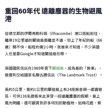
重回60年代 遠離塵囂的生物避風
港
從德文郡的伊爾弗勒科姆（Ilfracombe）港口搭船前往，
離岸19公里遠的蘭迪島距離並不遠，但上了年紀的船（66
歲）開不快，船程約需2小時。我後來才知道，不少英國
人也是靠Google才知道蘭迪島在哪。
英國國民信託在1969年買下
蘭迪島
，成為島的「房東」，
營運則交給國家名勝古蹟信託（The Landmark Trust）。
長約5公里、寬約1公里的蘭迪島上有24座房舍與一處露營
區，可供136名遊客來此享受一段遠離塵囂的假期。島上
風光明媚，還可觀賞到許多特別的動植物，如梅花鹿、索