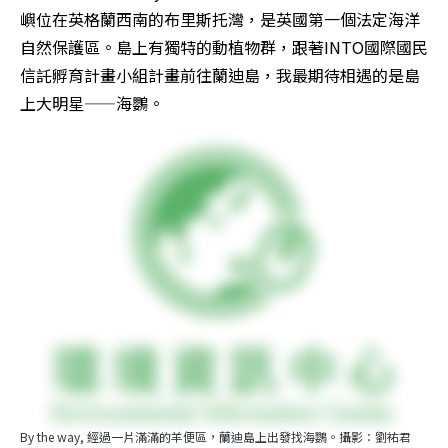
嶼位在英格蘭西南的布里斯托灣，是英國第一個法定海洋
自然保護區。島上有獨特的動植物群，跟著INTO國際國民
信託孵育計畫小組計畫前往蘭迪島，我最期待相遇的是島
上大明星——海鸚。
By the way, 經過一片滿滿的羊便區，蘭迪島上出發找海鸚。攝影：劉祐君