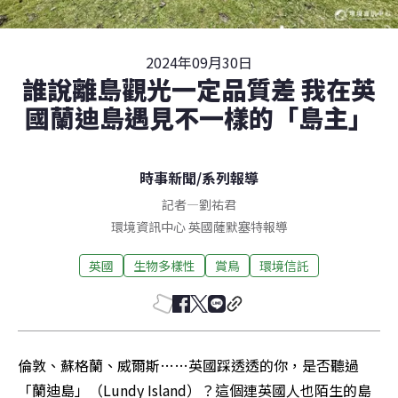
2024年09月30日
誰說離島觀光一定品質差 我在英
國蘭迪島遇見不一樣的「島主」
時事新聞
/
系列報導
記者
—
劉祐君
環境資訊中心
英國薩默塞特
報導
英國
生物多樣性
賞鳥
環境信託
倫敦、蘇格蘭、威爾斯……英國踩透透的你，是否聽過
「蘭迪島」（Lundy Island）？這個連英國人也陌生的島