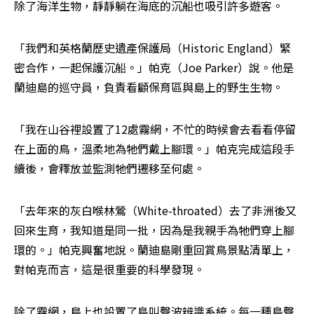
除了海洋生物，靜靜躺在海底的沉船也吸引許多遊客。
「我們和英格蘭歷史遺產保護局（Historic England）緊
密合作，一起保護沉船。」帕克（Joe Parker）說。他是
蘭迪島的巡守員，負責看顧保育區與島上的野生生物。
「我在山谷裡設置了12處霧網，不忙的時候會去看看停留
在上面的鳥，溫柔地為牠們戴上腳環。」帕克完成這段手
續後，會釋放並監測牠們遷移至何處。
「去年來的灰白喉林鶯（White-throated）去了非洲後又
回來生育，我知道是同一批，因為是我親手為牠們穿上腳
環的。」帕克興奮地說。蘭迪島剛重回賞鳥景點清單上，
對帕克而言，這是很重要的科學發現。
除了霧網，島上也設置了鳥叫聲波辨識系統。每一種鳥聲