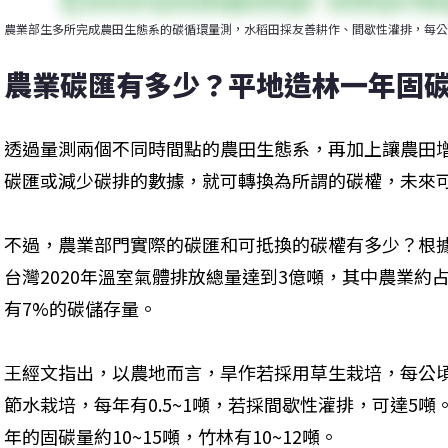
農業部生多所完成農田生態系的碳循環量測，水稻田採友善耕作、間歇性灌排，每公
農業碳匯有多少？平地造林一年固碳
透過量測兩個不同時間點的農田生態系，再加上讓農田
碳匯或減少碳排的數據，就可轉換為所謂的碳權，未來
不過，農業部門實際的碳匯和可抵換的碳權有多少？根
台灣2020年溫室氣體排放總量達到3億噸，其中農業約占
有7%的碳儲存量。
王經文指出，以農地而言，旱作若採用草生栽培，每公頃
節水栽培，每年有0.5~1噸，若採間歇性灌排，可達5
年的固碳量約10~15噸，竹林有10~12噸。