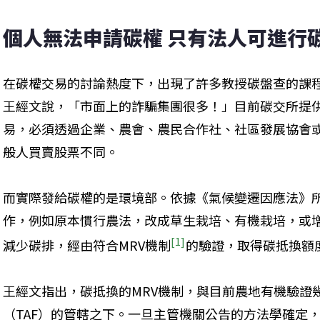
個人無法申請碳權 只有法人可進行
在碳權交易的討論熱度下，出現了許多教授碳盤查的課
王經文說，「市面上的詐騙集團很多！」目前碳交所提
易，必須透過企業、農會、農民合作社、社區發展協會
般人買賣股票不同。
而實際發給碳權的是環境部。依據《氣候變遷因應法》
作，例如原本慣行農法，改成草生栽培、有機栽培，或
[1]
減少碳排，經由符合MRV機制
的驗證，取得碳抵換額
王經文指出，碳抵換的MRV機制，與目前農地有機驗證
（TAF）的管轄之下。一旦主管機關公告的方法學確定