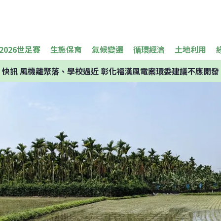
2026世足賽
生態保育
氣候變遷
循環經濟
土地利用
快訊
風機離聚落、學校過近 彰化福漢風電案環委建議不應開發