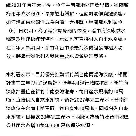
繼2021年百年大旱後，今年中南部地區再發旱情，雖隨著
梅雨等降水報到，旱象逐漸緩解，但面對氣候變遷影響，
如何增加供水韌性成為台灣一大挑戰。經濟部水利署今
（6）日說明，為了減少對降雨的依賴，看中海淡廠供水
穩定及興建快速等特性，水質也可直接併入自來水系統。
在百年大旱期間，新竹和台中緊急海淡機組發揮極大功
效，將海水淡化列入我國重要水資源經理策略。
水利署表示，目前優先推動新竹與台南兩處海淡廠，相關
計畫在去年7月通過環評、今年4月經行政院核定。新竹海
淡廠計畫位在新竹市南寮漁港旁，每日產水規模約10萬
噸，直接供入自來水系統，預計2027年完工產水。台南海
淡廠位在台南市將軍區，每日產水10萬噸，同樣併入自來
水系統，目標2028年完工產水。兩廠可為新竹及台南地區
公共用水各增加每年3000萬噸保險水源。