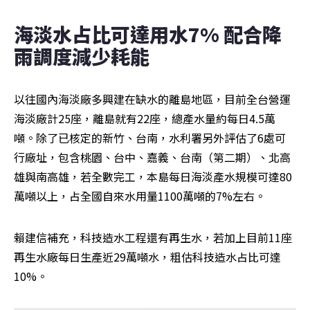
海淡水占比可達用水7% 配合降
雨調度減少耗能 
以往國內海淡廠多興建在缺水的離島地區，目前全台營運
海淡廠計25座，離島就有22座，總產水量約每日4.5萬
噸。除了已核定的新竹、台南，水利署另外評估了6處可
行廠址，包含桃園、台中、嘉義、台南（第二期）、北高
雄與南高雄，若全數完工，本島每日海淡產水規模可達80
萬噸以上，占全國自來水用量1100萬噸的7%左右。
賴建信補充，科技造水工程還有再生水，若加上目前11座
再生水廠每日生產近29萬噸水，粗估科技造水占比可達
10%。