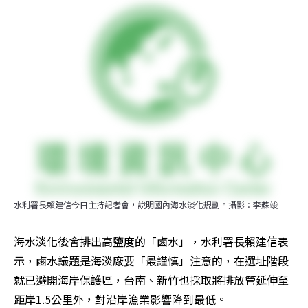
水利署長賴建信今日主持記者會，說明國內海水淡化規劃。攝影：李蘇竣
海水淡化後會排出高鹽度的「鹵水」，水利署長賴建信表
示，鹵水議題是海淡廠要「最謹慎」注意的，在選址階段
就已避開海岸保護區，台南、新竹也採取將排放管延伸至
距岸1.5公里外，對沿岸漁業影響降到最低。