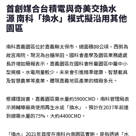
首創媒合台積電與奇美交換水
源 南科「換水」模式擬沿用其他
園區
南科嘉義園區位於嘉義縣太保市，總面積88公頃，西側為
故宮南院，現況為台糖旱田。國科會產學及園區業務處處
長許增如簡報表示，嘉義園區在國科會所屬園區中屬中小
型規模，水電用量較少，未來會引進精準健康、智慧載具
及智慧農業等產業，體現嘉義地區產業的精緻多元。
根據環說書，嘉義園區需水量約5900CMD，南科管理局表
示將輔導廠商使用再生水或「換水」，預計在2037年前達
到總需水量的75%，大約4400CMD。
「換水」2021年首度在南科台南園區實施，是指透過「水