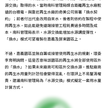
源交換」取得的水。當時南科管理局媒合距離再生水廠較
遠的台積電，與靠近再生水廠的奇美公司簽署「換水契
約」；前者付出代金改用自來水，後者則依約在製程中使
用再生水，如此能避免遠端接管工程耗費過多時間及成
本。南科管理局表示，水源交換能增加水源調度彈性，
「換水」模式可望複製在嘉義及屏東園區上。
不過，嘉義園區並無自籌或接管使用再生水的規劃，環委
李育明詢問，這是否意味該園區的再生水將全部使用區外
的「換水」？如果未來廠商可和區外交換水源，進駐廠商
的再生水用量列計恐怕會變得混亂，在環評上不易釐清權
責，建議南科管理局為「水源交換」模式擬定一套用水量
計算方式。