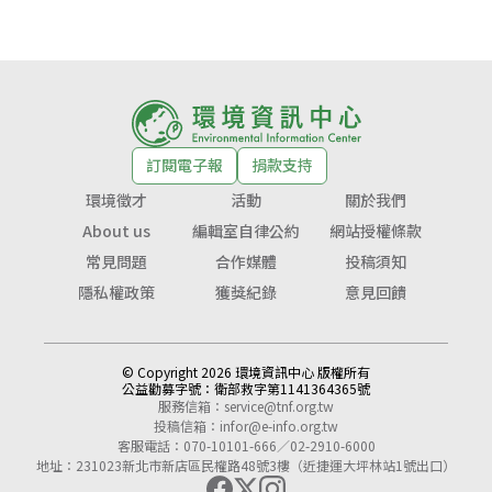
訂閱電子報
捐款支持
環境徵才
活動
關於我們
About us
編輯室自律公約
網站授權條款
常見問題
合作媒體
投稿須知
隱私權政策
獲獎紀錄
意見回饋
© Copyright 2026 環境資訊中心 版權所有
公益勸募字號：
衛部救字第1141364365號
服務信箱：
service@tnf.org.tw
投稿信箱：
infor@e-info.org.tw
客服電話：070-10101-666／02-2910-6000
地址：231023新北市新店區民權路48號3樓（近捷運大坪林站1號出口）