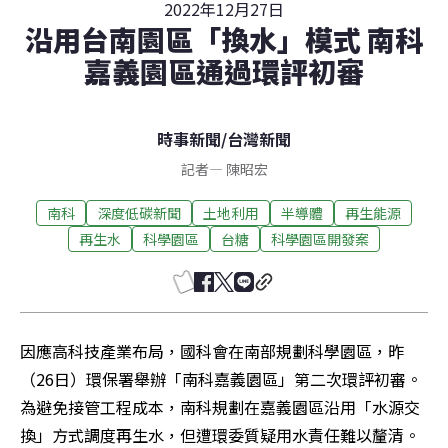
2022年12月27日
沿用台南園區「換水」模式 南科
嘉義園區通過環評初審
時事新聞
/
台灣新聞
記者
—
陳昭宏
南科
深度低碳新聞
土地利用
半導體
再生能源
再生水
科學園區
台糖
科學園區開發案
因應高科技產業布局，國科會在南部規劃科學園區，昨
（26日）環保署舉辦「南科嘉義園區」第二次環評初審。
為避免接管工程成本，南科規劃在嘉義園區沿用「水源交
換」方式調度再生水，但遭環委質疑用水責任難以釐清。