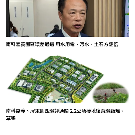
南科嘉義園區環差通過 用水用電、污水、土石方翻倍
南科嘉義、屏東園區環評過關 2.2公頃棲地復育環頸雉、
草鴞