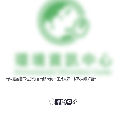
南科嘉義園區位於故宮南院東側。圖片來源：擷取自環評書件