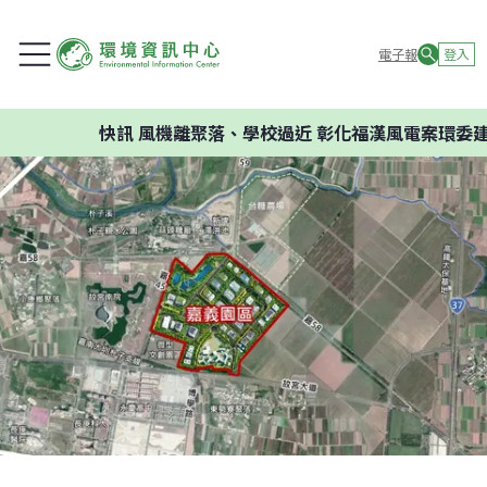
電子報
登入
快訊
風機離聚落、學校過近 彰化福漢風電案環委建議不