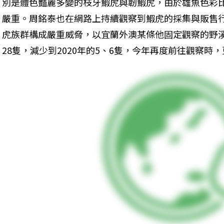
別是體色豔麗多變的枝牙鰕虎與韌鰕虎，由於雄魚色彩
嚴重。周銘泰也在網路上持續觀察到鰕虎的採集與販售
虎族群構成嚴重威脅，以宜蘭外澳某條他固定觀察的野溪
28隻，減少到2020年的5、6隻，今年再度前往觀察時