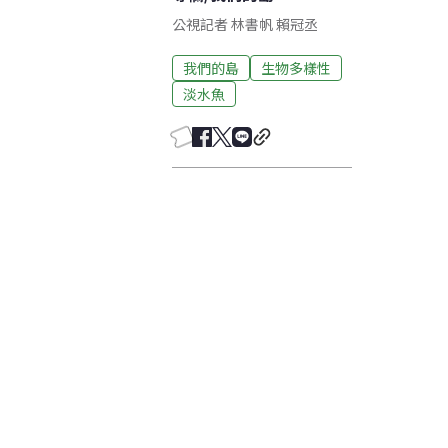
公視記者 林書帆 賴冠丞
我們的島
生物多樣性
淡水魚