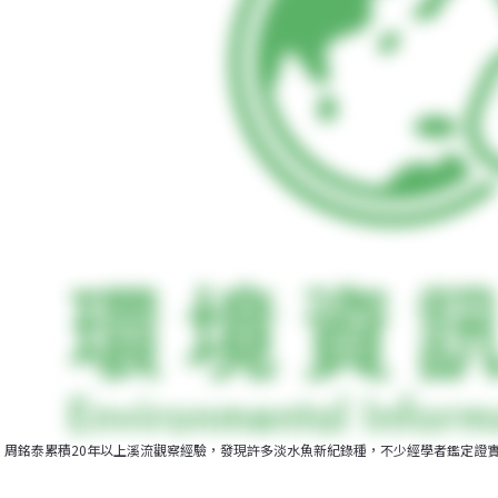
周銘泰累積20年以上溪流觀察經驗，發現許多淡水魚新紀錄種，不少經學者鑑定證