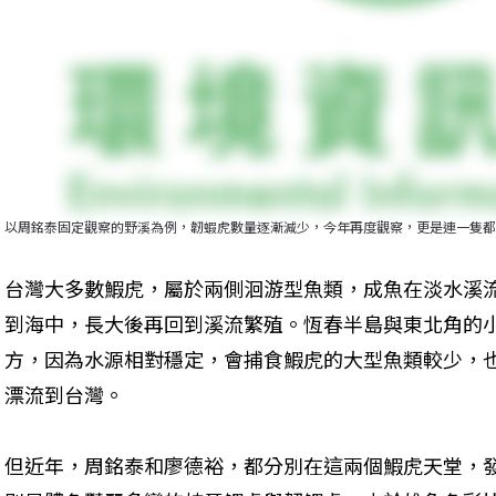
以周銘泰固定觀察的野溪為例，韌蝦虎數量逐漸減少，今年再度觀察，更是連一隻都
台灣大多數鰕虎，屬於兩側洄游型魚類，成魚在淡水溪
到海中，長大後再回到溪流繁殖。恆春半島與東北角的
方，因為水源相對穩定，會捕食鰕虎的大型魚類較少，
漂流到台灣。
但近年，周銘泰和廖德裕，都分別在這兩個鰕虎天堂，