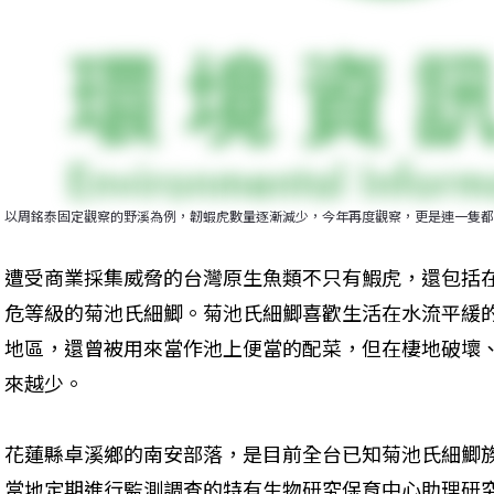
以周銘泰固定觀察的野溪為例，韌蝦虎數量逐漸減少，今年再度觀察，更是連一隻都
遭受商業採集威脅的台灣原生魚類不只有鰕虎，還包括
危等級的菊池氏細鯽。菊池氏細鯽喜歡生活在水流平緩
地區，還曾被用來當作池上便當的配菜，但在棲地破壞
來越少。
花蓮縣卓溪鄉的南安部落，是目前全台已知菊池氏細鯽
當地定期進行監測調查的特有生物研究保育中心助理研