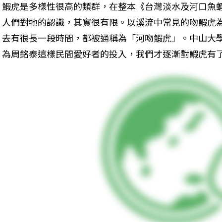
鰕虎是多樣性很高的類群，在整本《台灣淡水及河口魚蝦
人們對牠的認識，其實很有限。以溪流中常見的吻鰕虎
去有很長一段時間，都被通稱為「河吻鰕虎」。中山大
為周銘泰這樣民間愛好者的投入，我們才逐漸對鰕虎有