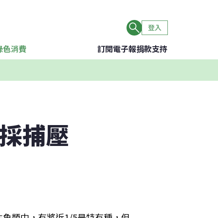
登入
綠色消費
訂閱電子報
捐款支持
業採捕壓
魚類中，有將近1/5是特有種，但