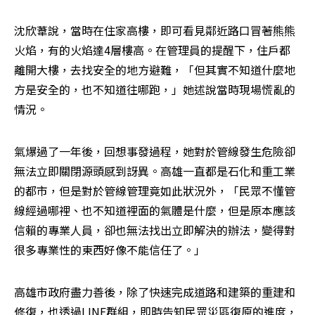
沈欣葦說，當時在住家高樓，即可看見鄰近路口冒著熊熊
火焰，有的火焰達4層樓高。在管理員的提醒下，住戶都
離開大樓，去找安全的地方避難，「但其實不知道什麼地
方是安全的，也不知道往哪跑，」她述說當時現場慌亂的
情況。
氣爆過了一年後，回想事發過程，她對於管線發生危險卻
無法立即關閉源頭感到訝異。高雄一直都是石化和重工業
的都市，但是對於管線管理竟如此狀況外，「民眾不懂管
線經過哪裡、也不知道裡面的氣體是什麼，但是原本應該
信賴的專業人員，卻也無法找出立即解決的辦法，變得對
很多專業性的東西好像不能信任了。」
高雄市政府盡力善後，除了快速完成道路和建築的重建和
修復，也透過LINE群組，即時告知民眾災區復原的進度，