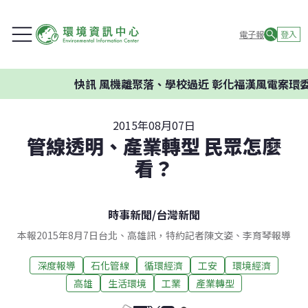
電子報
登入
快訊
風機離聚落、學校過近 彰化福漢風電案環委建議不
2015年08月07日
管線透明、產業轉型 民眾怎麼
看？
時事新聞
/
台灣新聞
本報2015年8月7日台北、高雄訊，特約記者陳文姿、李育琴報導
深度報導
石化管線
循環經濟
工安
環境經濟
高雄
生活環境
工業
產業轉型