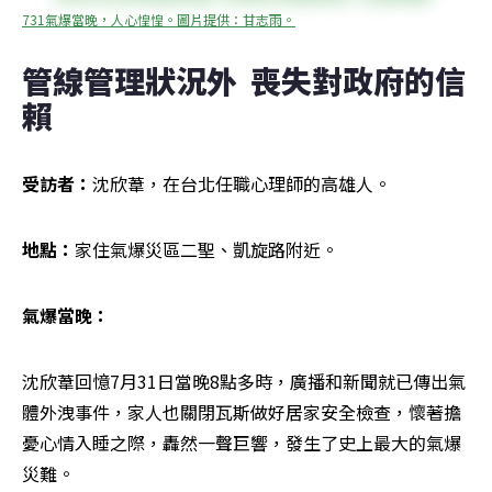
731氣爆當晚，人心惶惶。圖片提供：甘志雨。
管線管理狀況外  喪失對政府的信
賴
受訪者：
沈欣葦，在台北任職心理師的高雄人。
地點：
家住氣爆災區二聖、凱旋路附近。
氣爆當晚：
沈欣葦回憶7月31日當晚8點多時，廣播和新聞就已傳出氣
體外洩事件，家人也關閉瓦斯做好居家安全檢查，懷著擔
憂心情入睡之際，轟然一聲巨響，發生了史上最大的氣爆
災難。