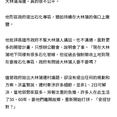
大林蒲海邊，真的很不公平。
他形容政府提出石化專區，猶如持續在大林蒲的傷口上撒
鹽。
他批評高雄市政府不幫大林蒲人講話，也不溝通，面對更
多的開發計畫，只想辦公聽會、說明會了事。「現在大林
蒲地下同樣有很多石化管線，但從過去強制徵收土地到現
在要推石化專區，政府有問過大林蒲人要不要嗎？
儘管政府拋出大林蒲遷村議題，卻沒有提出任何的規劃和
方案。洪富賢說，遷村牽涉許多細節，並非1、2日可解
決，當地弱勢家庭多，背著沈重的負擔，許多人在此生活
了50、60年，要他們離開故鄉，重新開始打拼，「安捏甘
對？」