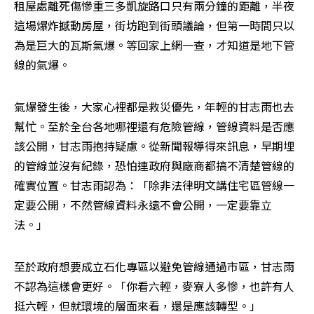
租屋處離死傷慘重三多凱旋路口只有兩分鐘的距離，半夜
這場爆炸撼動房屋，街坊跑到街頭議論，但第一時間只以
為是巨大的瓦斯氣爆。等回家上網一查，才知道是地下管
線的氣爆。
氣爆發生後，大家心裡都是救災優先，年輕的甘志雨也去
幫忙。至於全台各地哪裡還有危險管線，管線資料是否應
該公開，甘志雨抱持疑慮。從新聞報導得來訊息，早期埋
的管線並沒有紀錄，恐怕連政府與廠商都搞不清楚管線的
確實位置。甘志雨認為：「除非法律明文講住宅區管線一
定要公開，不然管線資料永遠不會公開，一定要靠立
法。」
至於政府想要成立石化專區以避免管線通過市區，甘志雨
不認為這樣會更好。「你看六輕，麥寮人多慘，也許有人
挺六輕，但就環境的層面來看，還是應該轉型。」