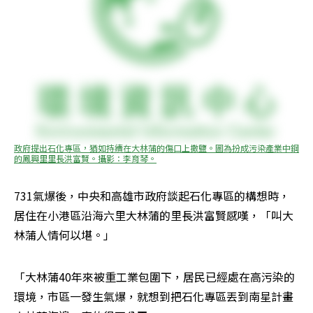
政府提出石化專區，猶如持續在大林蒲的傷口上撒鹽。圖為扮成污染產業中鋼
的鳳興里里長洪富賢。攝影：李育琴。
731氣爆後，中央和高雄市政府談起石化專區的構想時，
居住在小港區沿海六里大林蒲的里長洪富賢感嘆，「叫大
林蒲人情何以堪。」
「大林蒲40年來被重工業包圍下，居民已經處在高污染的
環境，市區一發生氣爆，就想到把石化專區丟到南星計畫