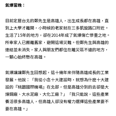
氣爆當晚：
目前定居台北的鄭先生是高雄人，出生成長都在高雄，直
到上大學才離開，小時候的老家就在三多凱旋路口附近。
生活了15年的地方，卻在2014年成了氣爆傷亡慘重之地。
所幸家人已搬離舊家，避開這場災難。但鄭先生與高雄的
連結並未消失，家人與朋友們都住在離災區不遠的地方，
一顆心始終懸在高雄。
氣爆讓讓鄭先生回想起，這十幾年來伴隨高雄成長的工業
發展。他說：「我從小念十大建設時，就想為什麽十大建
設的『桃園國際機場』在北部，但是高雄分到的去卻是大
煉鋼廠、大水泥廠、大化工廠？」「我只能說，這些產業
養活很多高雄人，但高雄人卻沒有權力選擇這些產業要不
要在高雄。」