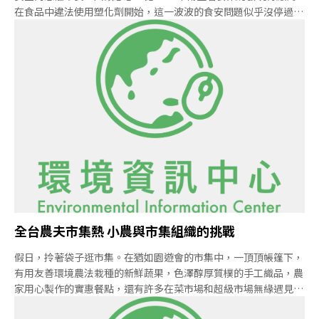
在食品中違法使用塑化劑開始，這一波波的食安問題似乎沒停過。
原來，當時造成民眾對台灣食品安全一陣恐慌的塑化劑事件，只是
全台食安風暴的開端……昱伸、賓漢香料公司違法添加塑化劑
2011年3月，當時還是衛生署食品藥物管理局（現為衛福部食藥
署）的一位楊姓技正，在檢驗一件益生菌粉末時，發現異常訊號而
積極檢測，因而揭發了昱伸香料公司違法將塑化劑DEHP加入起雲
劑，供給下游廠商。當時衛生署緊急公告5大類食品，包括運動飲
料、果汁、茶飲、果凍和果醬，與膠粉錠狀類可能受到污染，全面
進行清查，要求廠商證明使用之起雲劑來源。除了昱伸公司，新北
市衛生局發現另一家賓漢香料公司，也違法將另一種塑化劑
DINP，加入起雲劑中販售牟利[1]。
全台農夫市集熱 小農與市集組織的挑戰
假日，拎著袋子逛市集。在猶如園遊會的市集中，一頂頂帳篷下，
有用友善環境農法栽種的新鮮蔬果，色澤醇厚質樸的手工織品，農
家用心製作的實惠餐點，還有許多在菜市場和超級市場無緣遇見的
獨特產品。在生產者精心佈置的攤位上，每一樣都像河床上的寶石