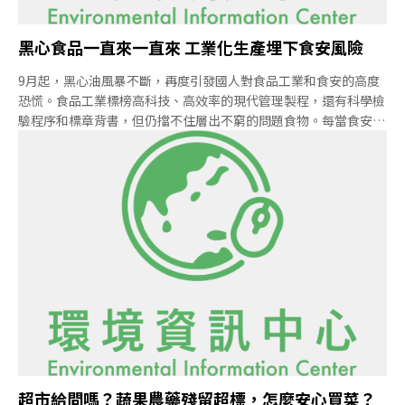
黑心食品一直來一直來 工業化生產埋下食安風險
9月起，黑心油風暴不斷，再度引發國人對食品工業和食安的高度
恐慌。食品工業標榜高科技、高效率的現代管理製程，還有科學檢
驗程序和標章背書，但仍擋不住層出不窮的問題食物。每當食安問
題爆發，工廠衛生品管不佳、廠商黑心無良、或政府和檢驗單位把
關不力，就成了熱門議題。但常常結論還沒出爐，又有新的黑心食
品趕著下架。經驗證明，只關注食品工業的程序問題，恐怕見樹不
見林。自20世紀中期以來，隨著全球食物體系快速的工業化和全球
貿易化，工業與商業邏輯已主宰了我們的生產方式和飲食習慣，也
在我們生活當中埋下了許多風險。但在科技與進步形象的包裝之
下，食物工業化的高昂代價卻往往被人所輕忽。要找出食安問題的
源頭，就得從頭檢視現代食物系統的運作邏輯。工業化的玉米生產
製造更多加工化合物巨大潔淨的廠房裡，規格化的原物料被送上輸
送帶，透過精心設計的製造流程，被大量地組合、再製成飲料、餅
乾、糖果等人工食品，接著由機器化的設備放入看
超市給問嗎？蔬果農藥殘留超標，怎麼安心買菜？