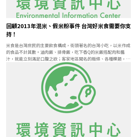
回顧2013年混米、假米粉事件 台灣好米食需要你支
持！
米食是台灣庶民的主要飲食構成，街頭著名的台灣小吃，以米作成
的食品不計其數。滷肉飯、排骨飯，吃下香Q的米飯搭配肉和醬
汁，就能立刻滿足口腹之欲；客家地區聞名的粄條、各種粿類，小
吃店的米粉、米苔目，都是利用米研磨加工後所製作成的米食；偶
爾在鄉間還可見用攤販販售米做的爆米香，是孩子的復古點心。這
些小吃在我們的生活中隨處可見，代表著台灣深厚長遠的米食文
化。然而台灣民眾飲食文化的改變，實在地反應在稻米的食用量
上。根據農委會所發布2013年糧食供需年報，國人目前每人每年
僅吃45.6公斤的白米，與30年前相比，足足少了一半。台灣的稻米
種植面積也在逐年下滑。農糧署的統計，30年來台灣稻米種植面積
從64萬5千公頃，下滑至今僅剩27萬公頃。 飲食多樣化，讓米食在
民眾生活中佔據的比例逐年減少。不僅量的減少，民眾在稻米和米
加工製品的消費成本相較其他食品也較低。一碗滷肉飯35元、一碗
米粉湯40元，是我們所認知的米食