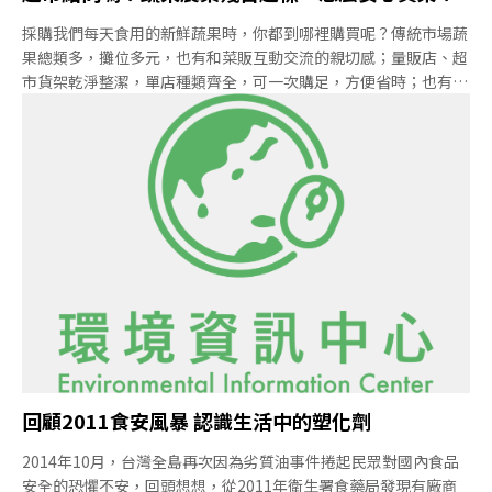
採購我們每天食用的新鮮蔬果時，你都到哪裡購買呢？傳統市場蔬
果總類多，攤位多元，也有和菜販互動交流的親切感；量販店、超
市貨架乾淨整潔，單店種類齊全，可一次購足，方便省時；也有人
選擇透過網路，向販賣農產品的銷售平台一次訂購一週蔬果，郵寄
到家。我們都希望吃到新鮮美味又安全的蔬菜水果，但是經由上述
各種通路購買的蔬果，除了新鮮、美味，是否是安全無毒的呢？蔬
果農藥殘留監測 每月10%不合格在一個正常運作的銷售系統中，
照理一件蔬果從生產到銷售至消費者手中，有多重的把關方式，讓
我們吃下肚的食物是安全無虞的。這些關卡，包括了從農民到農政
單位，從運銷公司到連鎖超市，從衛福部到地方衛生局等重重把
關，不過從政府的報告發現，儘管各階段都有農藥抽驗，實際檢驗
的結果卻是難以讓人安心。根據衛福部食藥署每月公佈的市售農產
品殘留農藥監測檢驗結果，每次仍有超過10%的生鮮蔬果，檢測出
過量的農藥殘留，甚至出現不可檢出的農藥品項。
回顧2011食安風暴 認識生活中的塑化劑
2014年10月，台灣全島再次因為劣質油事件捲起民眾對國內食品
安全的恐懼不安，回頭想想，從2011年衛生署食藥局發現有廠商