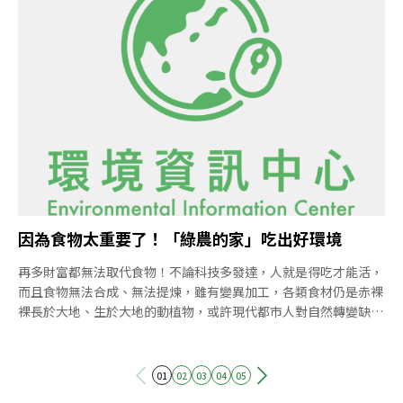
一般，靜靜等著你走近發現它獨特的價值。每一次掏出荷包，都是
一場人與人、產品和土地的美好相遇。這樣的農夫市集體驗，不管
在歐美還是台灣，都越來越普遍了。「農夫市集」，顧名思義就是
拿掉中間盤商與層層轉運的關卡，直接由生產者將產品呈現到消費
者面前交易。透過面對面的互動，生產者得以親自介紹生產過程的
甘苦，幫助消費者認識食物的知識和價值，並以相應的價格直接獲
得報酬；而消費者也能獲得更健康、環保、可靠的新鮮產品，以及
一籃子滿滿的人情味。反璞歸真的另類農糧網路人類歷史上最原初
的市集交易，也許就是這種「地產地消」的型態吧。例如，美國農
夫市集的起源，據說便可回溯到17世紀歐洲移民屯
因為食物太重要了！「綠農的家」吃出好環境
再多財富都無法取代食物！不論科技多發達，人就是得吃才能活，
而且食物無法合成、無法提煉，雖有變異加工，各類食材仍是赤裸
裸長於大地、生於大地的動植物，或許現代都市人對自然轉變缺少
關心，但沒有人會毫不在意吃下肚的食物怎麼產出，從產地到餐
桌，可能是我們僅剩與自然環境最緊密的一條線。為串起這一條
線，屏東環境保護聯盟理事長洪輝祥在2008年成立「綠農的家」
01
02
03
04
05
友善土地農產品產銷網路平台，這時，小農直購才剛興起，綠農的