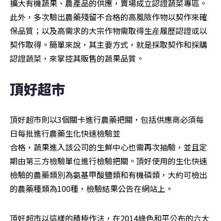
擴大有機蔬果、農產品的供應，賣場成立認證蔬菜專區。
此外，多次驗出農藥殘留不合格的高風險作物以契作來確
保品質；以及高需求的大宗作物需取得生産履歷認證或以
契作取得。簡單來說，其主要方式，就是採取契作和採購
認證蔬菜，來掌控其販售的蔬果品質。
頂好超市
頂好超市則以3個關卡進行農藥把關，包括供應商必須每
日每批進行農藥生化快速檢驗並

合格，蔬果進入該公司的生鮮中心也需再次抽驗，並且定
期由第三方檢驗單位進行檢驗把關。頂好使用的生化快速
檢驗的農藥類別為氨基甲酸鹽類和有機磷類，大約可檢出
的農藥種類為100種，檢驗結果公告在網站上。
頂好超市以這樣的積極作法，在2014綠色和平公布的六大