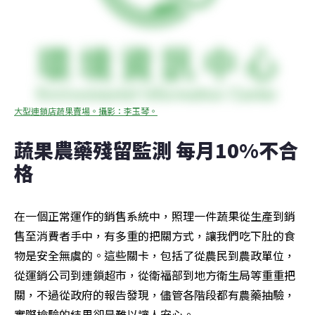
大型連鎖店蔬果賣場。攝影：李玉琴。
蔬果農藥殘留監測 每月10%不合
格
在一個正常運作的銷售系統中，照理一件蔬果從生產到銷
售至消費者手中，有多重的把關方式，讓我們吃下肚的食
物是安全無虞的。這些關卡，包括了從農民到農政單位，
從運銷公司到連鎖超市，從衛福部到地方衛生局等重重把
關，不過從政府的報告發現，儘管各階段都有農藥抽驗，
實際檢驗的結果卻是難以讓人安心。