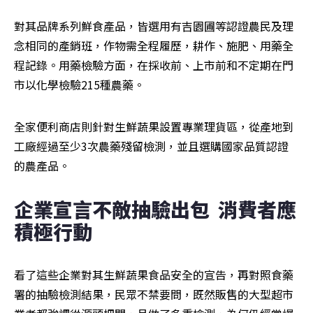
對其品牌系列鮮食產品，皆選用有吉園圃等認證農民及理
念相同的產銷班，作物需全程履歷，耕作、施肥、用藥全
程記錄。用藥檢驗方面，在採收前、上市前和不定期在門
市以化學檢驗215種農藥。
全家便利商店則針對生鮮蔬果設置專業理貨區，從產地到
工廠經過至少3次農藥殘留檢測，並且選購國家品質認證
的農產品。
企業宣言不敵抽驗出包  消費者應
積極行動
看了這些企業對其生鮮蔬果食品安全的宣告，再對照食藥
署的抽驗檢測結果，民眾不禁要問，既然販售的大型超市