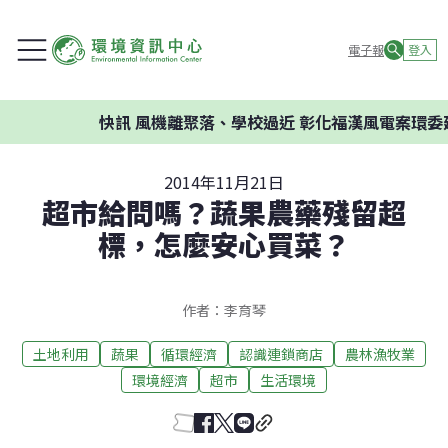
電子報
登入
快訊
風機離聚落、學校過近 彰化福漢風電案環委建議不應
2014年11月21日
超市給問嗎？蔬果農藥殘留超
標，怎麼安心買菜？
作者：李育琴
土地利用
蔬果
循環經濟
認識連鎖商店
農林漁牧業
環境經濟
超市
生活環境