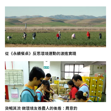
從《永續餐桌》反思環境運動的激進實踐
貨暢其流 做環境友善農人的後盾：周意鈞