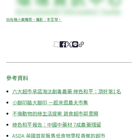
向有機小農購買。攝影：李玉琴。
參考資料
六大超市承諾淘汰劇毒農藥 綠色和平：頂好第1名
小腳印踏大腳印 一起來逛農夫市集
不傷動物的綠生活提案 蔬食超市鄰里開
綠色和平報告：中國中藥材 7成農藥殘留
ASDA 英國首家販售低食物里程香蕉的超市