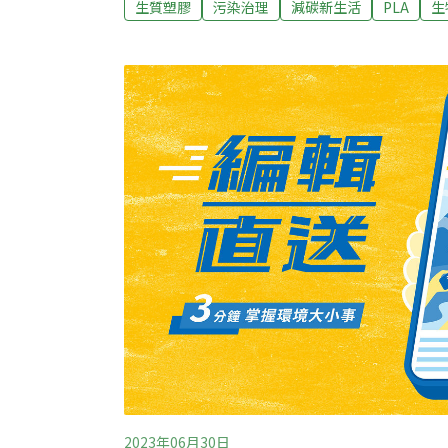
生質塑膠
污染治理
減碳新生活
PLA
生
十八年河東河西，這是台灣生質塑膠的未竟之
解塑膠塑膠一詞泛指高分子聚合物材料，經過
活所需的各式用品。目前市面上的塑膠大部分
程中添加各式化學物質，加上在自然環境中難
境的一大隱憂。2022年聯合國通過決議，未
塑膠污染畫下句號。
2023年06月30日