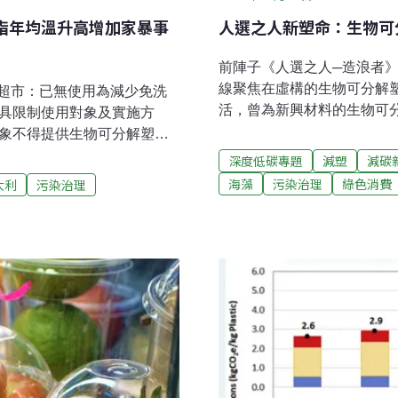
人選之人新塑命：生物可
究指年均溫升高增加家暴事
前陣子《人選之人─造浪者
線聚焦在虛構的生物可分解塑
量販超市：已無使用為減少免洗
活，曾為新興材料的生物可分
餐具限制使用對象及實施方
宣布將於今年8月率先禁用P
對象不得提供生物可分解塑膠
還有哪些替代塑膠製品的可
已無使用PLA材質的免洗餐
深度低碳專題
減塑
減碳
難以分解，進入土地、流入
導）澎湖望安綠蠵龜保育區
海藻
污染治理
綠色消費
大利
污染治理
解」的PLA（聚乳酸）塑膠
蠵龜保育區終於傳出喜訊，兩
從今年8月起，包括便利商
下兩個卵窩，其中一隻母龜
心等八大場所，不能提供PL
是高齡產婦，但增產報國之
定的工業堆肥環境才能分解
範。每年5至10月是海龜產
有的回收體系，反而讓原本
施夜間管制，每晚8點至翌日
海藻塑膠淘汰塑膠是一條漫
導）
大環境的驅