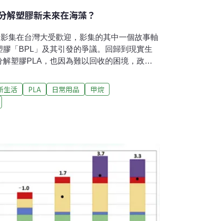
分解塑膠新未來在海藻？
》影集在台灣大受歡迎，影集的其中一個故事軸
膠「BPL」及其引發的爭議。回歸到現實生
解塑膠PLA，也因為難以回收的困境，政府
LA材質的免洗餐具。不禁讓人思索，未來世代
能。每年全世界製造超過2億噸塑膠垃圾，因為
新生活
PLA
日常用品
甲烷
海洋後造成各式各樣的污染。標榜「生物可分
，一度被業者視為減塑的良方。環保署卻公告
店、連鎖速食店、超級市場、百貨公司、購物中
A材質的免洗餐具。原因就在於，PLA必須在特
，台灣欠缺適合的處理設備，加上無法進入既
的回收分類混淆，造成更大的問題。可食用的
長的道路，雖然完美的替代品尚未出現，但在