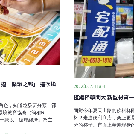
濟桌遊「循環之邦」 這次換
2022年07月18日
植纖杯學問大 新型材質
角色，知道垃圾要分類，卻
面對今年夏天上路的飲料杯
環境教育協會（簡稱RE-
杯？走進便利商店，架上更
第一款以「循環經濟」為主題
分的杯子。市面上華麗現身
戲裡扮演城市領導人的角
至跟著在環保署政策宣導記