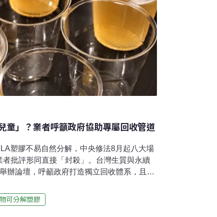
兒童」？業者呼籲政府協助專屬回收管道
LA塑膠不易自然分解，中央修法8月起八大場
業者批評形同直接「封殺」。台灣生質與永續
）舉辦論壇，呼籲政府打造獨立回收體系，且生
代材料，一味將PLA視為「問題兒童」無助
，國內仍缺乏合適處理設施，就目前了解，業
物可分解塑膠
LA有利弊 替代性塑膠需求看漲台灣生質與永