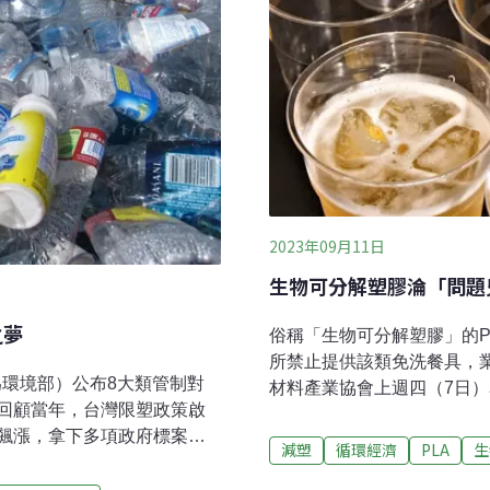
2023年09月11日
生物可分解塑膠淪「問題
之夢
俗稱「生物可分解塑膠」的P
所禁止提供該類免洗餐具，
為環境部）公布8大類管制對
材料產業協會上週四（7日
回顧當年，台灣限塑政策啟
物可分解塑膠是一般塑膠的替
飆漲，拿下多項政府標案，
於減塑目標。環境部則表示
減塑
循環經濟
PLA
生
開拓業務，企圖讓台灣成為
者也還沒有好的回收方法。P
鏈的龍頭。從新星到禁止，