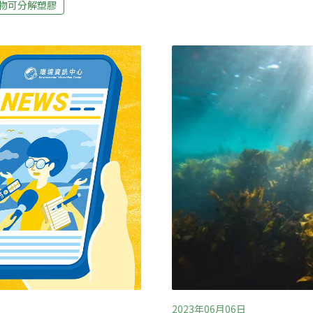
續材料產業協會上週四（7
物可分解塑膠
路。生物基塑膠與生物可分
產業與學界解析生物可分解
混合加工塑形，成為我們生
聯合國預期2040年全球將有
以石油為原料，由於加工過
噸），生物可分解塑膠就是
以分解，目前已成為地球環
將這類替代材料視為沒價值
來將制訂國際性公約，為全球
的治理與回收等配套納入政
博士郭家倫研
2023年06月06日