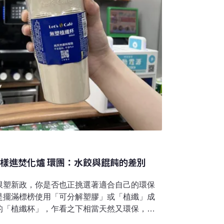
一樣進焚化爐 環團：水餃與餛飩的差別
限塑新政，你是否也正挑選著適合自己的環保
是擺滿標榜使用「可分解塑膠」或「植纖」成
的「植纖杯」，乍看之下相當天然又環保，甚
者會上亮相，卻有著不為人知的眉角。環團指