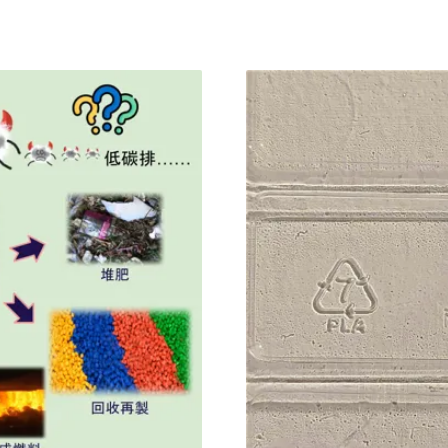
PLA餐具 業者怨直接「封
循環利用。這經驗，並非證明
制使用對象及實施方式」，現
更完善回收處理體系，最佳
將禁用生物可分解塑膠的
個目標。近來，有些仍在努力
起實施。環保署說明，禁用對
處理PLA廢塑
裝填再送到店鋪上架，並經
0至22日召開三場線上研商
交換意見。環保署指出，