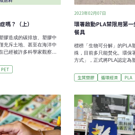
2023年02月07日
症嗎？（上）
環署啟動PLA禁限用第一
餐具
塑膠造成的碳排放、塑膠中
僅充斥土地、甚至在海洋中
標榜「生物可分解」的PLA
在已經被許多科學家觀察
殊，目前多只能焚化。環保
只是過去少數聲量微薄的環
方式」，正式將PLA認定為
流媒體也在大聲疾呼。因為
學校、百貨公司等八大場所將
PET
膠養成的依賴症，已經變成
盒。PLA應用廣泛，環保署
生質塑膠
循環經濟
PLA
；一邊慢慢毀滅我們的世
物可分解卻破壞回收體系 八
望不曾減少，於是「生物可
「免洗餐具限制使用對象及實
臨：「我是塑膠、但我是環
為「塑膠免洗餐具」。從今
圾的問題了」。但真的是如
場所，限塑範圍將擴及PLA
膠，將減塑什麼的都拋之腦
處1200元以上、6000元
的科技進步到頭來卻付出了
膠，由植物澱粉發酵成乳酸
解，但在一般海洋、土壤環