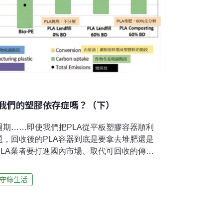
我們的塑膠依存症嗎？（下）
期……即使我們把PLA從平板塑膠容器順利
，回收後的PLA容器到底是要拿去堆肥還是
LA業者要打進國內市場、取代可回收的傳統
回收再製；然而除了無法克服回收料中含有
為PLA廢塑膠從產生、收運、分類、貯存到送
守綠生活
過好一段時間；而這期間，PLA材質即已開
法產出優質再生料。因此當初PLA業者設置
，即關門大吉。至今少量被回收的PLA容
送往紙廠等之工業鍋爐當輔助燃料，無法重複