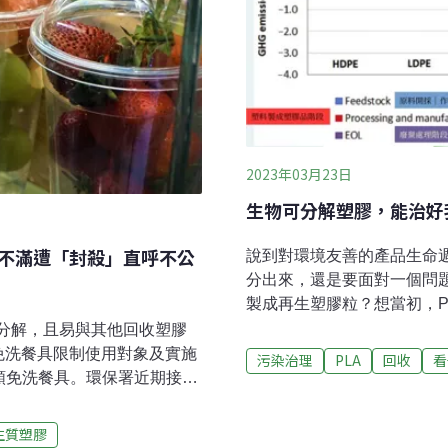
2023年03月23日
生物可分解塑膠，能治好
者不滿遭「封殺」直呼不公
說到對環境友善的產品生命週
分出來，還是要面對一個問題
製成再生塑膠粒？想當初，P
塑膠容器時，誇稱PLA也可
然分解，且易與其他回收塑膠
PET等雜質問題之外，也因
免洗餐具限制使用對象及實施
污染治理
PLA
回收
看
往處理廠的過程中，通常要經
該類免洗餐具。環保署近期接連
始分解、劣化、發黃，因而無
回收體系，反倒「封殺」
的處理廠，在經過數年嘗試後
不是不能用，而是該「適才適
生質塑膠
器，在被處理成碎片後，是