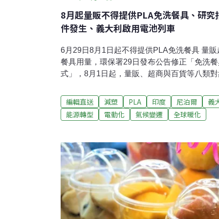
8月起量販不得提供PLA免洗餐具、研
件發生、義大利啟用電池列車
6月29日8月1日起不得提供PLA免洗餐具 
餐具用量，環保署29日發布公告修正「免洗
式」，8月1日起，量販、超商與百貨等八類
（PLA）製成免洗餐具。量販超市表示，門市
具；百貨業者說，配合政策執行。（中央社報
編輯直送
減塑
PLA
印度
尼泊爾
義
有喜 母龜睽違28年再度登岸產卵澎湖望安綠
能源轉型
電動化
氣候變遷
全球暖化
隻綠蠵龜媽媽登岸望安綠蠵龜保護區沙灘，產
更是睽違28年之久，重返望安沙灘產卵，雖
心，不輸給年輕母龜，成為少子化潮流中最佳典
卵季節，所以這段期間，望安綠蠵龜保護區實
清晨5點禁止進入，切勿擅闖。（自由時報報