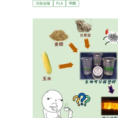
所」，建議正面表列應用管道。八大場所將禁用
污染治理
PLA
甲醛
殺」不公平環保署2月預告修正「免洗餐具限
行不得提供塑膠免洗餐具的八大場所，未來也
杯、碗、盤、碟、餐盒及內盤，預計今年8月
象僅限「現場盛裝」食品的容器，由中央廚房
封膜、貼標的商品則不在管制範圍。環保署於2
會，邀請地方政府、公協會、民間團體、業者
PLA塑膠需