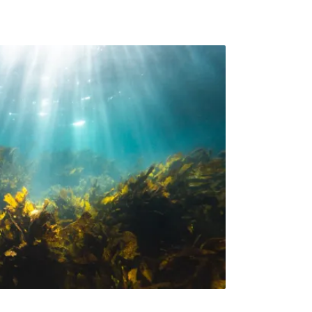
日）舉辦「可堆肥塑膠循環再利用論壇」，邀請
塑膠的利弊，宏力生化副總經理王舜弘指出，
17%的塑膠需求改用替代材料（約7100萬
選項之一。王舜弘批，台灣政府持消極態度，
、惹事的「問題兒童」，呼籲將塑膠替代材料
策規劃。長期投入潔淨能源研究的核能研究所