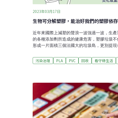
2023年03月17日
生物可分解塑膠，能治好我們的塑膠依存
近年來國際上減塑的聲浪一波強過一波，生產
的各種添加劑所造成的健康危害，塑膠垃圾不
形成一片面積三個法國大的垃圾島，更別提現
到，無所不在的塑膠微粒。這些議題早就不再
保團體在角落裡苦口婆心，而是世界上各大主
污染治理
PLA
PVC
回收
看守綠生活
人類真的怕了吧，過去一世紀以來，我們對塑
了無法戒除的毒癮，一邊帶給我們方便與快樂
界。於此同時，人類仰賴科技來解救我們的期
分解塑膠」異軍突起，儼然以減塑救星之姿降
境友善的塑膠，相信我，不用再煩惱丟塑膠垃
此嗎？我們是否能夠全心去擁抱生物可分解塑
後？還是要稍微回憶一下過去，是否某些偉大
代價，而要環境及後代子孫去承擔？生物