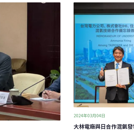
工業部門活動與產能利用下
多，共1530億度，占比5
別達484億度、18.6億度。
能源署說明，隨著國內出遊
2024年03月04日
大林電廠與日合作混氨發電