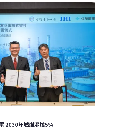
降，工業部門較前一年度減少，但用電仍最
5%以上。服務業、運輸部門用電則向上成長，分
住宅部門也成長至515.2億度，增幅達1.35%。
人潮
 2030年燃煤混燒5%