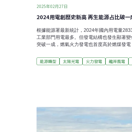
2025年02月27日
2024用電創歷史新高 再生能源占比破一
根據能源署最新統計，2024年國內用電量283
工業部門用電最多。但發電結構也發生顯著變
突破一成，燃氣火力發電也首度高於燃煤發電
電量創新高 AI加持、住商部門也顯著成長能
報，2024全年度國內總電力消費量高達2833.
能源轉型
太陽光電
火力發電
離岸風電
甦的2830億度，創下歷史新高紀錄。2024
業部門，占55%（約1574億度）。特別的是
534億度）以及服務業部門用電占17%（約5
歷年新高。全球AI浪潮帶動用電需求成長，
著地位。根據經濟部去年底統計，2024全年
創三年內最高，電子零組件成長最多。面對不
要求用電大戶節電，核定「深度節能」計畫