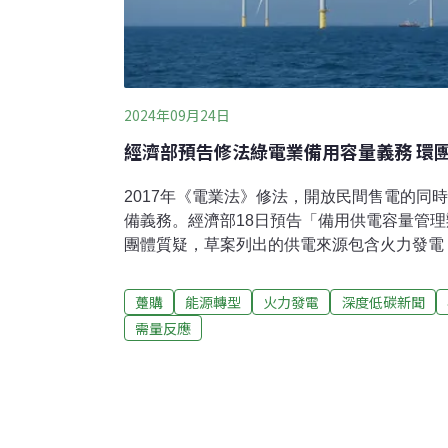
2024年09月24日
經濟部預告修法綠電業備用容量義務 環
2017年《電業法》修法，開放民間售電的同
備義務。經濟部18日預告「備用供電容量管
團體質疑，草案列出的供電來源包含火力發電
擔、拖慢減碳進度。經濟部表示，供電來源有
力發電，「灰電是最後的選擇」。備用供電來
躉購
能源轉型
火力發電
深度低碳新聞
轉型背道而馳為確保供電穩定，《電業法》規
需量反應
者）供電給用戶時，除提供用戶實際用電需求
量，稱為「備用供電容量」。18日經濟部預
修正草案，明定備用供電容量義務數額，此外
可為火力發電、儲能系統或需量反應。