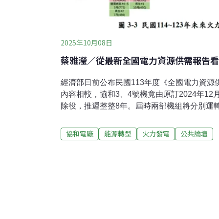
2025年10月08日
蔡雅瀅／從最新全國電力資源供需報告看
經濟部日前公布民國113年度《全國電力資源
內容相較，協和3、4號機竟由原訂2024年12月
除役，推遲整整8年。屆時兩部機組將分別運轉
使用年限40年。老舊機組超齡運轉，不僅故
民眾亦將較原訂計畫，多吸八年的重油燃燒廢
協和電廠
能源轉型
火力發電
公共論壇
協和新燃氣1號機預訂商轉日，亦從原訂的2030
月；協和新燃氣2號機則截至2034年底，均無
延後8年除役，廠區空間有限，需「先拆後建
時程必然大幅延後。