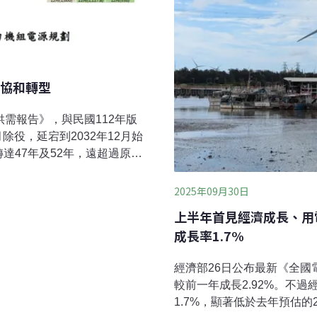
協和轉型
供需報告》，與民國112年版
除役，延宕到2032年12月始
達47年及52年，遠超過原定
障及事故風險大幅提高；北部
氣，對國民健康危害甚鉅。
2025年09月30日
年6月，延後到2032年4
上半年首見經濟成長、用
商轉規劃。協和3、4號機若
成長率1.7%
」的協和新燃氣2號機，商轉
經濟部26日公布最新《全國
較前一年成長2.92%。不
1.7%，顯著低於去年預估