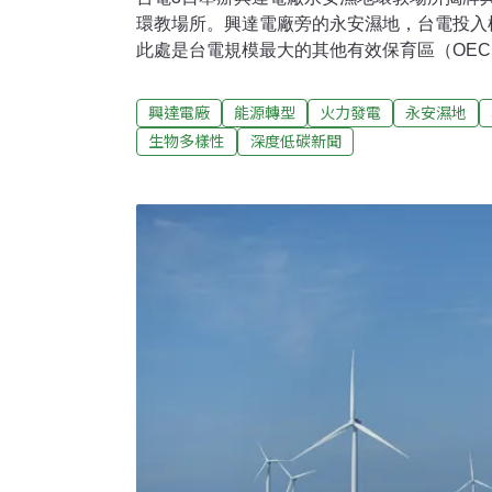
環教場所。興達電廠旁的永安濕地，台電投入
此處是台電規模最大的其他有效保育區（OE
超過160種鳥類，黑面琵鷺數量10年間成長
「飛鳥電廠」。永安濕地翻身 黑面琵鷺10年
興達電廠
能源轉型
火力發電
永安濕地
旁的永安濕地，投入棲地營造近10年，鳥類
生物多樣性
深度低碳新聞
（2024）年9月通過環境部環境教育設施場
禮。永安濕地原為日治時期鹽田，台電接手產
樹林製鹽株式會社辦公室」，也於2016年推
方協商縮減開發面積，避開鳥類棲息熱區，保留4
公頃緩衝區。台電表示，自2010年成立生態
研究，蒐集超過50萬筆水鳥及水深觀測資料