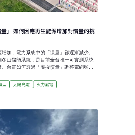
慣量」 如何因應再生能源增加對慣量的挑
源增加，電力系統中的「慣量」卻逐漸減少。
宜蘭冬山儲能系統，是目前全台唯一可實測系統
麼、台電如何透過「虛擬慣量」調整電網頻
來揭秘。Ｑ1：電力系統中的「慣量」是什麼？
傳統發電機組的轉子與渦輪葉片暫時維持轉
轉型
太陽光電
火力發電
行駛中的大貨車途緊急剎車，車體繼續往前滑
中常見的「慣性」物理現象。當前主要的火力
、葉片高速旋轉的動能發電，即便發生事故，
運轉一定時間，可以暫時維持電網的頻率，這
2：再生能源增加，電網慣量變少？隨著能源轉
逐漸取代原有發電機組，全台電網的慣量正在
控系統技術組長蔡曜鍠解釋，太陽光電是直接