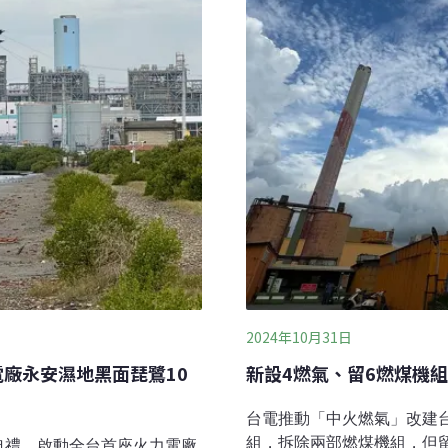
將光轉換成電能，不存在機
2024年10月31日
電廠永安濕地黑面琵鷺10
新設4燃氣、留6燃煤機
台電推動「中火燃氣」改建
組，拆除兩部燃煤機組，但
典禮，啟動全台首座火力電廠