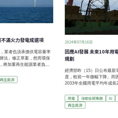
團不滿火力發電成選項
2024年07月16日
因應AI發展 未來10年用
時，業者也須承擔供電容量準
規劃
理辦法」修正草案，然而環保
，將加重再生能源業者負
經濟部昨（15）日公布最新電
三種，並非強制業者設置火
度，較前一年微幅下降。而因
源含火力發電 民團批與能源
再生能源
2033年全國用電平均年成長
定，電業（發電業或售電業
分析，面對成長的用電需求
，也應預備一定的額外容
入。此外，報告中大增的光
告「備用供電容量管理辦法」
用電
深度低碳專題
AI
標」，呼籲評估可行性。20
，草案也明定義務容量來源
再生能源
門增10億度經濟部能源署1
全年用電量共2765億度，較