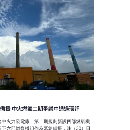
械運
組備援 中火燃氣二期爭議中通過環評
台中火力發電廠，第二期規劃新設四部燃氣機
留下六部燃煤機組作為緊急備援，昨（30）日