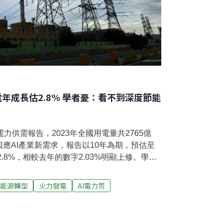
電年成長估2.8% 學者憂：看不到深度節能
力供需報告，2023年全國用電量共2765億
應AI產業新需求，報告以10年為期，預估至
2.8%，相較去年的數字2.03%明顯上修。學者
應該提出深度節能規劃，可惜這次報告並未納
電與燃氣機組缺乏相關說明，「像是湊數字達
能源轉型
火力發電
AI電力荒
23年電力需求「成長」最多：服務業與運輸部
5日公布最新《全國電力資源供需報告》，2023
前一年度（2022年）些微減少了1.04%。隨著