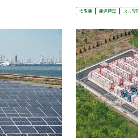
納入深度節能因素，加上今（
用電首次出現負成長所致。上
太陽能
能源轉型
火力發
增率經濟部26日舉辦記者會
半導體AI及高效能運算需求持
務業部門則因批發業、運輸倉
因高溫使冷氣開機日增加，用