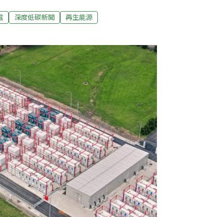
2025）年上半年經濟成長與電力需求脫鉤，
半年用電負成長 經濟部下修未來10年用電年
電
深度低碳新聞
再生能源
公布最新《全國電力資源供需報告》，2024年
續蓬勃，工業用電較2023年提升2.71%。服
儲業、貨運業成長，較前一年增3.55%，住宅
電也成長3.8%。