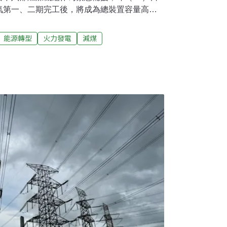
氣第一、二期完工後，將成為總裝置容量高達
燃煤機組裝置容量的近1.5倍。中部環團質疑總
呼籲退回小組重審；中市府也指台電欠缺說明
能源轉型
火力發電
減煤
僅能留下四部備用。但中火在地多位里長出席
呼吸太久燃煤污染，既然中火無法遷廠，就要
過環評 未來全廠裝置容量為改建前1.5倍因應
台中發電廠新建燃氣機組計畫」（中火燃
燃煤機組。計畫分兩期，第一期已通過環評，
興建中；第二期預計新增四座燃氣機組及天然氣
，今年8月通過環評初審，昨日通過環評大會審