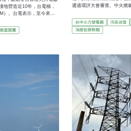
通過環評大會審查。中火燃
棲地營造近10年，台電稱，
8.1GW的燃氣電廠，為當前
CM）。台電表示，至今來訪
裝置容量增加是「擴建」，
至4倍，期盼有朝一日能被稱為
台中火力發電廠
污染治理
減煤目標，並堅持燃煤機組
成長4倍台電在高雄興達電廠
深度低碳新聞
黑面琵鷺
支持此案，指出地方上已經
來訪數量逐年上升。去
趕快轉為燃氣。中火燃氣二期
所認證，本月3日舉辦揭牌典
能源轉型政策，台電規劃「
權後，除保留縣定古蹟「烏
氣），用新建燃氣機組取代
動興達電廠改建計畫時，與地
兩座燃氣機組（2.6GW）
1.25公頃濕地保護區、15
儲槽，總裝置容量5.5GW
調查團隊並展開永安濕地保育
查。經濟部過
，透過科學化管理調控水位