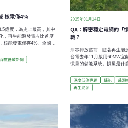
成 核電僅4%
2025年01月14日
QA：解密穩定電網的「
3.5億度，為史上最高，其中
戰？
化，再生能源發電占比首度
，核能發電僅存4%。全國用
淨零排放當前，隨著再生能
源署2月發布最新能源統計月
台電去年11月啟用60MW
5億度，超過2021年因疫後復
深度低碳新聞
慣量的儲能系統。慣量是什
年度用電量占比最高的依然是工
率？本文採訪台電技術人員
，住宅部門用電占19%（約
慣量是一種在慣性作用下，
00億度），兩者用電量也都是
深度低碳專題
儲能
能源
速，穩定電網頻率的能力。
台灣位居半導體產業供應鏈顯
再生能源
一段距離才靜止，這是生活
工業和製造業生產指數漲幅皆
發電機組，是透過內部轉子
斷攀高的用電需求，行政院
機組也會在慣性作用下繼續
股能力就稱為「慣量」。Q
型，光電與風電等再生能源
減少。台電輸變電工程處智